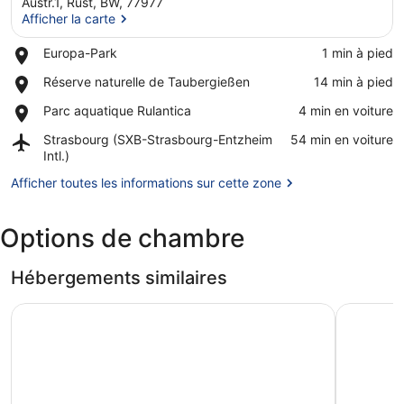
Austr.1, Rust, BW, 77977
Afficher la carte
Place,
Europa-Park
‪1 min à pied‬
Europa-
Afficher la carte
Place,
Réserve naturelle de Taubergießen
‪14 min à pied‬
Park
Réserve
Place,
Parc aquatique Rulantica
‪4 min en voiture‬
naturelle
Parc
de
Airport,
Strasbourg (SXB-Strasbourg-Entzheim
‪54 min en voiture‬
aquatique
Taubergießen
Strasbourg
Intl.)
Rulantica
(SXB-
Afficher toutes les informations sur cette zone
Strasbourg-
Entzheim
Intl.)
Options de chambre
Hébergements similaires
MOXY Rust
Hotel And