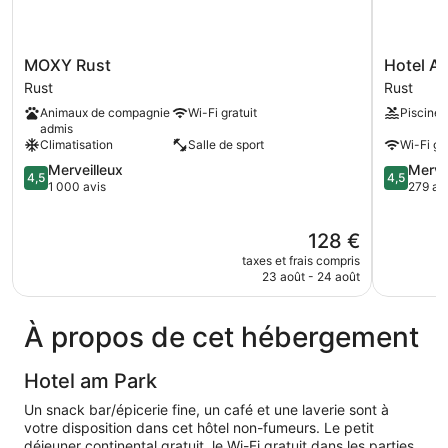
MOXY
Hotel
MOXY Rust
Hotel A
Rust
Andante
Rust
Rust
Rust
Rust
Animaux de compagnie
Wi-Fi gratuit
Piscine
Rust
admis
Climatisation
Salle de sport
Wi-Fi gra
4.5
4.5
Merveilleux
Merve
4,5
4,5
sur
sur
1 000 avis
279 av
5,
5,
Merveilleux,
Merveilleu
Le
128 €
1 000 avis
279 avis
nouveau
taxes et frais compris
prix
23 août - 24 août
est
de
128 €
À propos de cet hébergement
Hotel am Park
Un snack bar/épicerie fine, un café et une laverie sont à
votre disposition dans cet hôtel non-fumeurs. Le petit
déjeuner continental gratuit, le Wi-Fi gratuit dans les parties