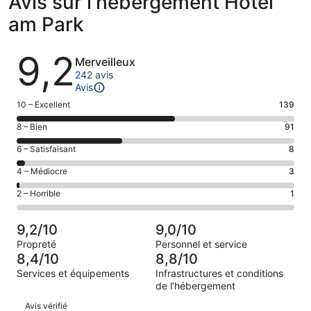
Avis sur l’hébergement Hotel
am Park
Avis
9,2
Merveilleux
242 avis
Avis
Note
10 – Excellent
139
des
Note
8 – Bien
91
voyageurs
des
de 10
Note
6 – Satisfaisant
8
voyageurs
(Excellent),
des
de 8
Note
4 – Médiocre
3
d’après 139 avis
voyageurs
(Bien),
des
sur 242.
de 6
Note
2 – Horrible
1
d’après 91 avis
voyageurs
(Satisfaisant),
des
sur 242.
de 4
d’après 8 avis
voyageurs
(Médiocre),
9,2/10
9,0/10
sur 242.
de 2
d’après 3 avis
Propreté
Personnel et service
(Horrible),
sur 242.
8,4/10
8,8/10
d’après 1 avis
Services et équipements
Infrastructures et conditions
sur 242.
de l’hébergement
Avis
Avis vérifié