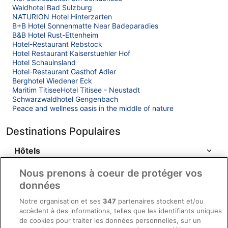
Waldhotel Bad Sulzburg
NATURION Hotel Hinterzarten
B+B Hotel Sonnenmatte Near Badeparadies
B&B Hotel Rust-Ettenheim
Hotel-Restaurant Rebstock
Hotel Restaurant Kaiserstuehler Hof
Hotel Schauinsland
Hotel-Restaurant Gasthof Adler
Berghotel Wiedener Eck
Maritim TitiseeHotel Titisee - Neustadt
Schwarzwaldhotel Gengenbach
Peace and wellness oasis in the middle of nature
Destinations Populaires
Hôtels
Nous prenons à coeur de protéger vos
données
Notre organisation et ses
347
partenaires stockent et/ou
Société
accèdent à des informations, telles que les identifiants uniques
À propos d’Expedia Group
de cookies pour traiter les données personnelles, sur un