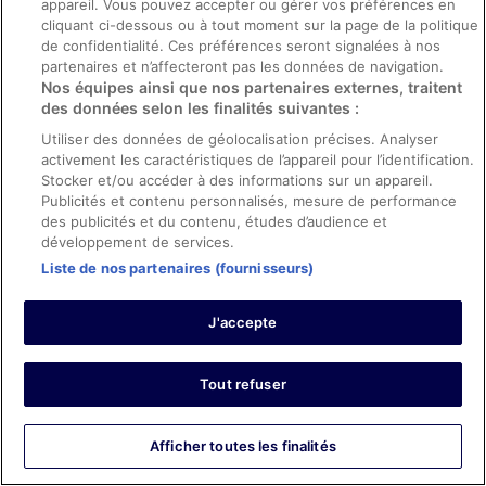
appareil. Vous pouvez accepter ou gérer vos préférences en
Emplois
cliquant ci-dessous ou à tout moment sur la page de la politique
de confidentialité. Ces préférences seront signalées à nos
Publier votre annonce
partenaires et n’affecteront pas les données de navigation.
Devenir membre affilié
Nos équipes ainsi que nos partenaires externes, traitent
des données selon les finalités suivantes :
Partenariats
Utiliser des données de géolocalisation précises. Analyser
Salle de presse
activement les caractéristiques de l’appareil pour l’identification.
Stocker et/ou accéder à des informations sur un appareil.
Rapports avec les investisseurs
Publicités et contenu personnalisés, mesure de performance
des publicités et du contenu, études d’audience et
ebookers BONUS+
développement de services.
App
Liste de nos partenaires (fournisseurs)
Espace publicitaire
J'accepte
Explorer
Hôtels en France
Tout refuser
Locations de vacances en France
Afficher toutes les finalités
Locations de voiture en France
Vols en France