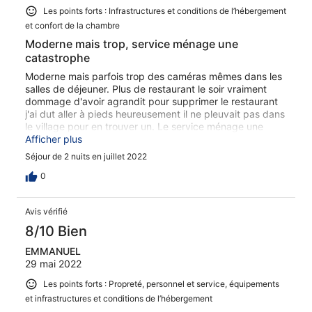
Les points forts : Infrastructures et conditions de l’hébergement
et confort de la chambre
Moderne mais trop, service ménage une
catastrophe
Moderne mais parfois trop des caméras mêmes dans les
salles de déjeuner. Plus de restaurant le soir vraiment
dommage d'avoir agrandit pour supprimer le restaurant
j'ai dut aller à pieds heureusement il ne pleuvait pas dans
le village pour en trouver un. Le service ménage une
catastrophe personne ne parle ni français , ni allemand,
Afficher plus
ni anglais et sol sale couvertures et jouets de mon chien
Séjour de 2 nuits en juillet 2022
noirs à la fin de mon séjour. Déjeuner on vous sert à table
pas de buffet compliqué franchement je préférait l'ancien
0
Am Park plus familiale.
Avis vérifié
8/10 Bien
EMMANUEL
29 mai 2022
Les points forts : Propreté, personnel et service, équipements
et infrastructures et conditions de l’hébergement