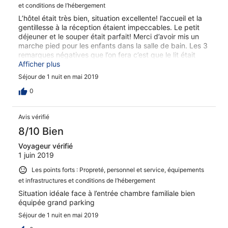
et conditions de l’hébergement
L’hôtel était très bien, situation excellente! l’accueil et la
gentillesse à la réception étaient impeccables. Le petit
déjeuner et le souper était parfait! Merci d’avoir mis un
marche pied pour les enfants dans la salle de bain. Les 3
remarques négatives que l’on fera c’est que le lit était
trop bruyant et trop dur....la climatisation aussi était très
Afficher plus
bruyant et les murs sont trop fins.....on entend depuis la
Séjour de 1 nuit en mai 2019
chambre les enfants courir et les gens discuter. Difficile
pour s’endormir.
0
Avis vérifié
8/10 Bien
Voyageur vérifié
1 juin 2019
Les points forts : Propreté, personnel et service, équipements
et infrastructures et conditions de l’hébergement
Situation idéale face à l’entrée chambre familiale bien
équipée grand parking
Séjour de 1 nuit en mai 2019