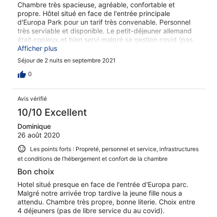
Chambre très spacieuse, agréable, confortable et
propre. Hôtel situé en face de l'entrée principale
d'Europa Park pour un tarif très convenable. Personnel
très serviable et disponible. Le petit-déjeuner allemand
était copieux et bien servi malgré sa gestion covid (pas
en version buffet actuellement) et le petit snack/pizza
Afficher plus
est très pratique pour le soir à un tarif abordable.
Séjour de 2 nuits en septembre 2021
0
Avis vérifié
10/10 Excellent
Dominique
26 août 2020
Les points forts : Propreté, personnel et service, infrastructures
et conditions de l’hébergement et confort de la chambre
Bon choix
Hotel situé presque en face de l'entrée d'Europa parc.
Malgré notre arrivée trop tardive la jeune fille nous a
attendu. Chambre très propre, bonne literie. Choix entre
4 déjeuners (pas de libre service du au covid).