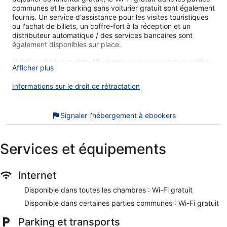
communes et le parking sans voiturier gratuit sont également
fournis. Un service d'assistance pour les visites touristiques
ou l'achat de billets, un coffre-fort à la réception et un
distributeur automatique / des services bancaires sont
également disponibles sur place.
Hotel am Park possède 48 chambres comprenant un coffre-
Afficher plus
fort et un sèche-cheveux. Une télévision à écran plat 85 cm
donne accès aux chaînes par câble.
Informations sur le droit de rétractation
Les salles de bain comprennent une douche et des articles
de toilette gratuits. Vous pourrez accéder à Internet
gratuitement par le biais d'une connexion sans fil. Un service
Signaler l’hébergement à ebookers
de ménage est proposé tous les jours et une literie
hypoallergénique est disponible sur demande.
Services et équipements
Lors de votre séjour dans Hotel am Park, vous ne serez qu'à
quelques minutes à pied de Réserve naturelle de
Taubergießen. Dans cet hébergement, vous profiterez de
Internet
prestations de choix comme le petit déjeuner gratuit et
l'accès Wi-Fi à Internet gratuit, sans oublier un parking
Disponible dans toutes les chambres : Wi-Fi gratuit
gratuit.
Disponible dans certaines parties communes : Wi-Fi gratuit
Petit déjeuner continental gratuit servi tous les jours
Parking et transports
Wi-Fi gratuit