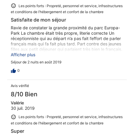
Les points forts : Propreté, personnel et service, infrastructures
et conditions de l’hébergement et confort de la chambre
Satisfaite de mon séjour
Ravie de constater la grande proximité du parc Europa-
Park La chambre était très propre, literie correcte Un
réceptionniste qui au départ n’a pas fait l’effort de parler
français mais qui l’a fait plus tard. Part contre des jeunes
filles aux petit déjeuner qui parlaient très bien le français.
Très satisfaite du séjour, je recommande !
Afficher plus
Séjour de 2 nuits en août 2019
0
Avis vérifié
8/10 Bien
Valérie
30 juil. 2019
Les points forts : Propreté, personnel et service, infrastructures
et conditions de l’hébergement et confort de la chambre
Super