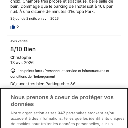
choix. Chambre très propre et spacieuse, belle salle de
bain. Dommage que le parking de l’hôtel soit à 10€ par
nuit. À une dizaine de minutes d’Europa Park.
Séjour de 2 nuits en avril 2026
0
Avis vérifié
8/10 Bien
Christophe
13 avr. 2026
Les points forts : Personnel et service et infrastructures et
conditions de l’hébergement
Déjeuner très bien Parking cher 8€
Séjour de 2 nuits en avril 2026
Nous prenons à coeur de protéger vos
0
données
Notre organisation et ses
347
partenaires stockent et/ou
Avis vérifié
accèdent à des informations, telles que les identifiants uniques
10/10 Excellent
de cookies pour traiter les données personnelles, sur un