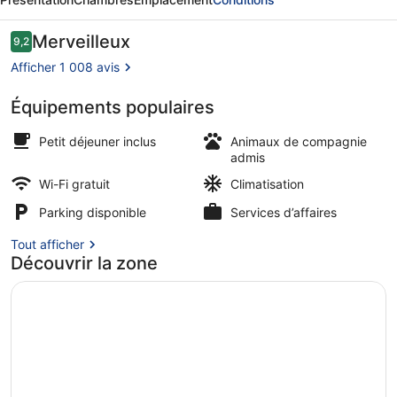
Express
Ringsheim
Avis
Merveilleux
9,2
9,2 sur 10
voyageurs
by
Afficher 1 008 avis
IHG
Équipements populaires
Coffres-forts dans les chambres, b
Petit déjeuner inclus
Animaux de compagnie
admis
Wi-Fi gratuit
Climatisation
Parking disponible
Services d’affaires
Tout afficher
Découvrir la zone