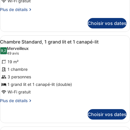
chambre :
Wi-Fi gratuit
mobilité
Chambre
réduite,
Plus
Plus de détails
rez-
Standard,
de
de-
détails
1
chaussée
Choisir vos dates
sur
grand
le
lit
type
Afficher
Une salle de bain moderne avec un 
8
de
Chambre Standard, 1 grand lit et 1 canapé-lit
toutes
chambre
Merveilleux
Chambre
les
9,2
9,2 sur 10
(49 avis)
49 avis
Standard,
photos
1
19 m²
pour
grand
1 chambre
ce
lit
3 personnes
type
de
1 grand lit et 1 canapé-lit (double)
chambre :
Wi-Fi gratuit
Chambre
Plus
Plus de détails
Standard,
de
détails
1
Choisir vos dates
sur
grand
le
lit
type
Afficher
Une salle de bain moderne avec un 