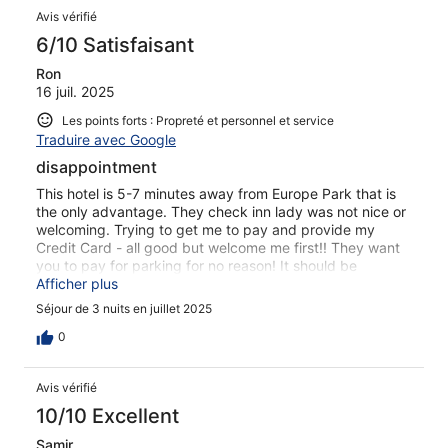
Avis vérifié
6/10 Satisfaisant
Ron
16 juil. 2025
Les points forts : Propreté et personnel et service
Traduire avec Google
disappointment
This hotel is 5-7 minutes away from Europe Park that is
the only advantage. They check inn lady was not nice or
welcoming. Trying to get me to pay and provide my
Credit Card - all good but welcome me first!! They want
you to pay for parking for no reason! It should be
included in the high price - They have a big parking area
Afficher plus
Infront of the hotel, they just added a sign and a gate to
Séjour de 3 nuits en juillet 2025
charge. The rooms are small, and they don't clean them
unless you ask them to do so. We got a room that the
0
toilet was dirty!! They did replace it but we never got
such in other HIG . The room has NO Refrigerator - no ice
Avis vérifié
to get only in the bar -and they try to charge you for
everything, The table in room is very small and the Wifi
10/10 Excellent
was a little slow. Breakfast was fine had everything and
Samir
more The hotel is not in the standards of Holiday INN