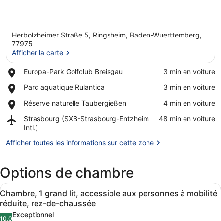
Herbolzheimer Straße 5, Ringsheim, Baden-Wuerttemberg,
77975
Afficher la carte
Place,
Europa-Park Golfclub Breisgau
‪3 min en voiture‬
Afficher la carte
Europa-
Place,
Parc aquatique Rulantica
‪3 min en voiture‬
Park
Parc
Golfclub
Place,
Réserve naturelle Taubergießen
‪4 min en voiture‬
aquatique
Breisgau
Réserve
Rulantica
Airport,
Strasbourg (SXB-Strasbourg-Entzheim
‪48 min en voiture‬
naturelle
Strasbourg
Intl.)
Taubergießen
(SXB-
Afficher toutes les informations sur cette zone
Strasbourg-
Entzheim
Intl.)
Options de chambre
Afficher
Une salle de bain moderne avec des
4
Chambre, 1 grand lit, accessible aux personnes à mobilité
toutes
réduite, rez-de-chaussée
les
Exceptionnel
10,0