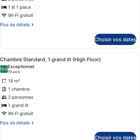
type
(High
de
1 lit 1 place
Floor)
chambre :
Wi-Fi gratuit
Chambre
Plus
Plus de détails
Standard
de
détails
Choisir vos dates
sur
le
type
Afficher
Une salle de bain moderne avec un 
8
de
Chambre Standard, 1 grand lit (High Floor)
toutes
chambre
Exceptionnel
Chambre
les
10,0
10,0 sur 10
(19 avis)
19 avis
Standard
photos
19 m²
pour
1 chambre
ce
2 personnes
type
de
1 grand lit
chambre :
Wi-Fi gratuit
Chambre
Plus
Plus de détails
Standard,
de
détails
1
Choisir vos dates
sur