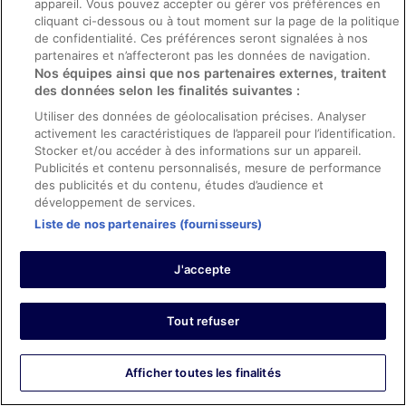
appareil. Vous pouvez accepter ou gérer vos préférences en
Kevin
cliquant ci-dessous ou à tout moment sur la page de la politique
29 mars 2026
de confidentialité. Ces préférences seront signalées à nos
Les points forts : Propreté, personnel et service, équipements
partenaires et n’affecteront pas les données de navigation.
et infrastructures et conditions de l’hébergement
Nos équipes ainsi que nos partenaires externes, traitent
Très bon hôtel proche du parc
des données selon les finalités suivantes :
Séjour de 2 nuits en mars 2026
Utiliser des données de géolocalisation précises. Analyser
activement les caractéristiques de l’appareil pour l’identification.
0
Stocker et/ou accéder à des informations sur un appareil.
Publicités et contenu personnalisés, mesure de performance
Avis vérifié
des publicités et du contenu, études d’audience et
développement de services.
10/10 Excellent
Liste de nos partenaires (fournisseurs)
Louisa
22 mars 2026
J'accepte
Les points forts : Propreté, personnel et service, infrastructures
et conditions de l’hébergement
Cet hôtel est excellent, le personnel est vraiment
Tout refuser
adorable et le petit déjeuner est super qualitatif. Quant à
la chambre il y a tout ce dont on a besoin dedans et elle
est extrêmement propre. Nous reviendrons et nous
Afficher toutes les finalités
avons vraiment apprécié la proximité avec le parc
aquatique Rulantica c’est un 10/10. (:
Afficher plus