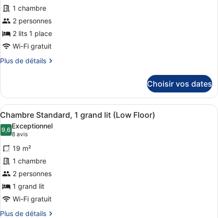
pour
grand
1 chambre
ce
lit
2 personnes
(First
type
Floor)
de
2 lits 1 place
chambre :
Wi-Fi gratuit
Chambre
Plus
Plus de détails
Standard,
de
détails
2
Choisir vos dates
sur
lits
le
une
type
Afficher
Une salle de bain moderne avec un 
place,
8
de
Chambre Standard, 1 grand lit (Low Floor)
toutes
chambre
rez-
Exceptionnel
Chambre
les
9,6
9,6 sur 10
de-
(8 avis)
8 avis
Standard,
photos
chaussée
2
19 m²
pour
lits
1 chambre
ce
une
2 personnes
place,
type
rez-
de
1 grand lit
de-
chambre :
Wi-Fi gratuit
chaussée
Chambre
Plus
Plus de détails