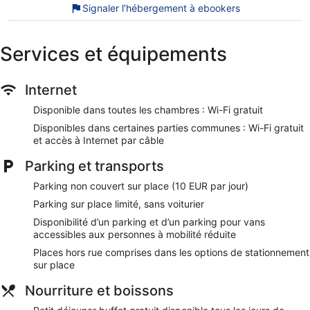
Signaler l’hébergement à ebookers
Vous pourrez accéder à Internet gratuitement par le biais
d'une connexion sans fil. Des bureaux et un téléphone sont
également disponibles. De plus, les chambres possèdent une
Services et équipements
cafetière ou une bouilloire et un fer / une planche à repasser.
Les activités de loisir répertoriées ci-dessous sont
Internet
accessibles directement sur place ou à proximité. Ces
activités peuvent faire l'objet de frais supplémentaires.
Disponible dans toutes les chambres : Wi-Fi gratuit
Nos clients nous ont dit qu'ils avaient été enchantés par le
Disponibles dans certaines parties communes : Wi-Fi gratuit
personnel attentionné de Holiday Inn Express Ringsheim by
et accès à Internet par câble
IHG. Lors de votre séjour, vous ne serez qu'à quelques
minutes de marche de Parc aquatique Rulantica. Dans cet
Parking et transports
hébergement, vous profiterez de prestations de choix
Parking non couvert sur place (10 EUR par jour)
comme le petit déjeuner gratuit et l'accès Wi-Fi à Internet
gratuit, sans oublier un bar. Cet hébergement propose des
Parking sur place limité, sans voiturier
services et équipements pour chouchouter les boules de
Disponibilité d’un parking et d’un parking pour vans
tous poils, notamment des gamelles pour l'eau et la
accessibles aux personnes à mobilité réduite
nourriture.
Places hors rue comprises dans les options de stationnement
Petit déjeuner buffet gratuit servi tous les jours
sur place
Wi-Fi gratuit
Nourriture et boissons
Vous profiterez sur place d'bar/salon