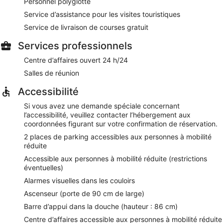
Personnel polyglotte
sont mis à la disposition des voyageurs d'affaires. Très
Service d’assistance pour les visites touristiques
pratique pour les voyages d'affaires, Holiday Inn Express
Ringsheim by IHG offre également un distributeur
Service de livraison de courses gratuit
automatique de boissons et d'en-cas, un personnel
Services professionnels
polyglotte et une boutique de souvenirs/un kiosque à
journaux. Moyennant un supplément, un parking est
Centre d’affaires ouvert 24 h/24
disponible.
Salles de réunion
Cet hôtel 3,5 de Ringsheim est non-fumeurs.
Accessibilité
Les clients profiteront d'un petit déjeuner buffet gratuit tous
Si vous avez une demande spéciale concernant
les jours de 06 h 30 à 10 h 30.
l’accessibilité, veuillez contacter l’hébergement aux
coordonnées figurant sur votre confirmation de réservation.
2 places de parking accessibles aux personnes à mobilité
réduite
Accessible aux personnes à mobilité réduite (restrictions
éventuelles)
Alarmes visuelles dans les couloirs
Ascenseur (porte de 90 cm de large)
Barre d’appui dans la douche (hauteur : 86 cm)
Centre d’affaires accessible aux personnes à mobilité réduite