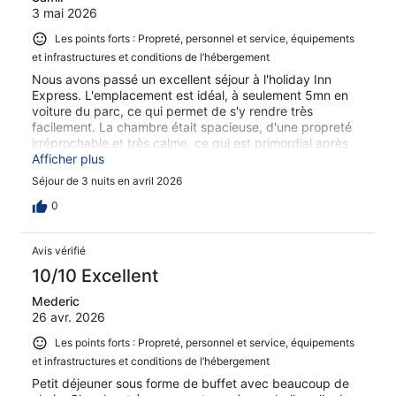
3 mai 2026
express we slept all over Europe and the USA. They
should upgrade the rooms and showers and provide a
Les points forts : Propreté, personnel et service, équipements
refrigerate in the room.
et infrastructures et conditions de l’hébergement
Nous avons passé un excellent séjour à l'holiday Inn
Express. L'emplacement est idéal, à seulement 5mn en
voiture du parc, ce qui permet de s'y rendre très
facilement. La chambre était spacieuse, d'une propreté
irréprochable et très calme, ce qui est primordial après
une longue journée de marche. Mention spéciale pour le
Afficher plus
petit-déjeuner : un buffet varié avec des produits frais et
Séjour de 3 nuits en avril 2026
de qualité, parfait pour faire le plein d'énergie avant
d'affronter les montagnes russes ! Le personnel est
0
accueillant, souriant et parle [Français/Anglais], ce qui a
facilité nos échanges. Nous reviendrons sans hésiter lors
Avis vérifié
de notre prochaine visite à Rust !"
10/10 Excellent
Mederic
26 avr. 2026
Les points forts : Propreté, personnel et service, équipements
et infrastructures et conditions de l’hébergement
Petit déjeuner sous forme de buffet avec beaucoup de