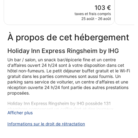
5,
Exceptionnel,
Le
103 €
Excellent,
735 avis
nouveau
340 avis
taxes et frais compris
prix
25 août - 26 août
est
de
103 €
À propos de cet hébergement
Holiday Inn Express Ringsheim by IHG
Un bar / salon, un snack bar/épicerie fine et un centre
d'affaires ouvert 24 h/24 sont à votre disposition dans cet
hôtel non-fumeurs. Le petit déjeuner buffet gratuit et le Wi-Fi
gratuit dans les parties communes sont aussi fournis. Un
parking sans service de voiturier, un centre d'affaires et une
réception ouverte 24 h/24 font partie des autres prestations
proposées.
Holiday Inn Express Ringsheim by IHG possède 131
chambres comprenant un coffre-fort et des journaux
Afficher plus
gratuits. Une gamme d'oreillers au choix est à votre
disposition. Une télévision à écran plat donne accès aux
Informations sur le droit de rétractation
chaînes par satellite. Les salles de bain comprennent une
baignoire ou une douche, des articles de toilette gratuits et
un sèche-cheveux.