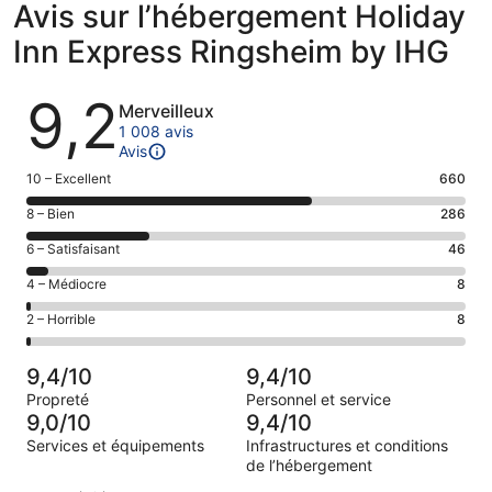
Avis sur l’hébergement Holiday
Inn Express Ringsheim by IHG
Avis
9,2
Merveilleux
1 008 avis
Avis
Note
10 – Excellent
660
des
Note
8 – Bien
286
voyageurs
des
de 10
Note
6 – Satisfaisant
46
voyageurs
(Excellent),
des
de 8
Note
4 – Médiocre
8
d’après 660 avis
voyageurs
(Bien),
des
sur 1008.
de 6
Note
2 – Horrible
8
d’après 286 avis
voyageurs
(Satisfaisant),
des
sur 1008.
de 4
d’après 46 avis
voyageurs
(Médiocre),
9,4/10
9,4/10
sur 1008.
de 2
d’après 8 avis
Propreté
Personnel et service
(Horrible),
sur 1008.
9,0/10
9,4/10
d’après 8 avis
Services et équipements
Infrastructures et conditions
sur 1008.
de l’hébergement
Avis