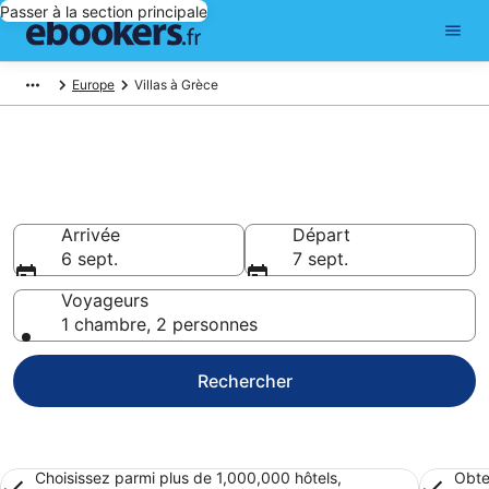
Passer à la section principale
Europe
Villas à Grèce
Grèce : Nos magnifiques villas à
louer
Arrivée
Départ
6 sept.
7 sept.
Voyageurs
1 chambre, 2 personnes
Rechercher
Choisissez parmi plus de 1,000,000 hôtels,
Obte