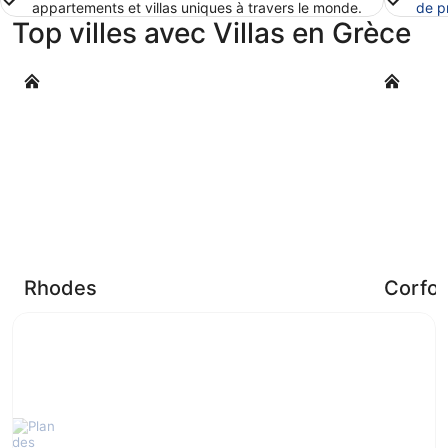
appartements et villas uniques à travers le monde.
de p
Top villes avec Villas en Grèce
Rhodes
Corfou
Rhodes
Corfo