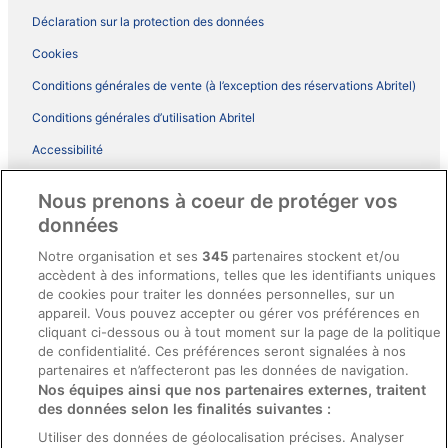
Déclaration sur la protection des données
Cookies
Conditions générales de vente (à l’exception des réservations Abritel)
Conditions générales d’utilisation Abritel
Accessibilité
Comment fonctionne notre site
Nous prenons à coeur de protéger vos
Conditions générales du programme BONUS+ d’ebookers
données
Mentions légales / Nous contacter
Notre organisation et ses
345
partenaires stockent et/ou
accèdent à des informations, telles que les identifiants uniques
Directives de contenu et signalement de contenus
de cookies pour traiter les données personnelles, sur un
appareil. Vous pouvez accepter ou gérer vos préférences en
Aide
cliquant ci-dessous ou à tout moment sur la page de la politique
de confidentialité. Ces préférences seront signalées à nos
Soutien
partenaires et n’affecteront pas les données de navigation.
Nos équipes ainsi que nos partenaires externes, traitent
Annuler votre réservation d’hôtel ou de propriété de vacances
des données selon les finalités suivantes :
Annuler votre vol
Utiliser des données de géolocalisation précises. Analyser