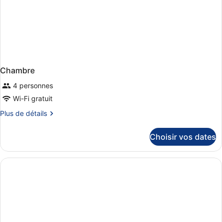
Chambre
4 personnes
Wi-Fi gratuit
Plus
Plus de détails
de
détails
Choisir vos dates
sur
le
type
de
chambre
Chambre