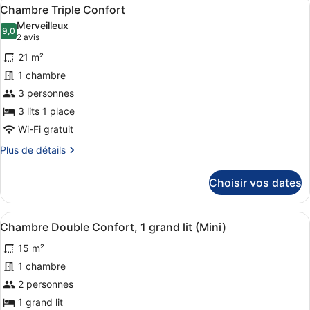
Afficher
3
de
Chambre Triple Confort
toutes
chambre
Merveilleux
Comfort
les
9,0
9,0 sur 10
(2 avis)
2 avis
Corner
photos
Room
21 m²
pour
1 chambre
ce
3 personnes
type
de
3 lits 1 place
chambre :
Wi-Fi gratuit
Chambre
Plus
Plus de détails
Triple
de
détails
Confort
Choisir vos dates
sur
le
type
Afficher
Un lit bien fait, recouvert d’une co
4
de
Chambre Double Confort, 1 grand lit (Mini)
toutes
chambre
15 m²
Chambre
les
Triple
photos
1 chambre
Confort
pour
2 personnes
ce
1 grand lit