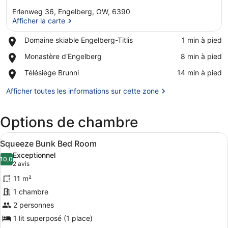
Erlenweg 36, Engelberg, OW, 6390
Afficher la carte
Place,
Domaine skiable Engelberg-Titlis
‪1 min à pied‬
Domaine
Afficher la carte
Place,
Monastère d'Engelberg
‪8 min à pied‬
skiable
Monastère
Engelberg-
Place,
Télésiège Brunni
‪14 min à pied‬
d'Engelberg
Titlis
Télésiège
Brunni
Afficher toutes les informations sur cette zone
Options de chambre
Afficher
Une chambre d’hôtel avec un lit, d
4
Squeeze Bunk Bed Room
toutes
Exceptionnel
les
10,0
10,0 sur 10
(2 avis)
2 avis
photos
11 m²
pour
1 chambre
ce
2 personnes
type
de
1 lit superposé (1 place)