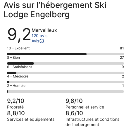
Avis sur l’hébergement Ski
Lodge Engelberg
Avis
9,2
Merveilleux
120 avis
Avis
Note
10 – Excellent
81
des
Note
8 – Bien
27
voyageurs
des
de 10
Note
6 – Satisfaisant
9
voyageurs
(Excellent),
des
de 8
Note
4 – Médiocre
2
d’après 81 avis
voyageurs
(Bien),
des
sur 120.
de 6
Note
2 – Horrible
1
d’après 27 avis
voyageurs
(Satisfaisant),
des
sur 120.
de 4
d’après 9 avis
voyageurs
(Médiocre),
9,2/10
9,6/10
sur 120.
de 2
d’après 2 avis
Propreté
Personnel et service
(Horrible),
sur 120.
8,8/10
8,6/10
d’après 1 avis
Services et équipements
Infrastructures et conditions
sur 120.
de l’hébergement