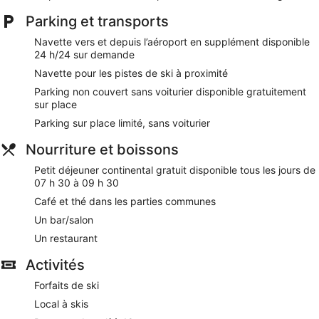
serez qu'à quelques minutes de marche de Domaine skiable
Parking et transports
Engelberg-Titlis. Vous pourrez profiter de services et
équipements comme le petit déjeuner gratuit, l'accès Wi-Fi à
Navette vers et depuis l’aéroport en supplément disponible
Internet gratuit et un parking gratuit. Cet hébergement
24 h/24 sur demande
propose des services et équipements pour chouchouter les
boules de tous poils, notamment des gamelles pour l'eau et
Navette pour les pistes de ski à proximité
la nourriture.
Parking non couvert sans voiturier disponible gratuitement
sur place
Petit déjeuner continental gratuit servi tous les jours
Parking sur place limité, sans voiturier
Wi-Fi gratuit
Parking sans service de voiturier gratuit
Nourriture et boissons
Vous pourrez reprendre des forces au restaurant ou
Petit déjeuner continental gratuit disponible tous les jours de
simplement vous détendre autour d'un verre au bar/salon
07 h 30 à 09 h 30
Parmi les prestations offertes, on trouve des salles de
Café et thé dans les parties communes
réunion, un ascenseur et une terrasse
Un bar/salon
Terrain de golf, sauna et location de vélos : passez un
Un restaurant
séjour actif mémorable grâce aux nombreux loisirs
proposés sur place
Activités
À deux pas de Domaine skiable Engelberg-Titlis et de
École de Ski Active Snow Team Engelberg
Forfaits de ski
Service de navette vers et depuis l'aéroport disponible
Local à skis
en supplément