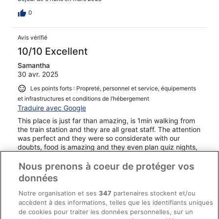
0
Avis vérifié
10/10 Excellent
Samantha
30 avr. 2025
Les points forts : Propreté, personnel et service, équipements
et infrastructures et conditions de l’hébergement
Traduire avec Google
This place is just far than amazing, is 1min walking from
the train station and they are all great staff. The attention
was perfect and they were so considerate with our
doubts, food is amazing and they even plan quiz nights,
activities, etc. Would have loved to stay longer!!
Nous prenons à coeur de protéger vos
Séjour de 1 nuit en avril 2025
données
0
Notre organisation et ses
347
partenaires stockent et/ou
accèdent à des informations, telles que les identifiants uniques
Avis vérifié
de cookies pour traiter les données personnelles, sur un