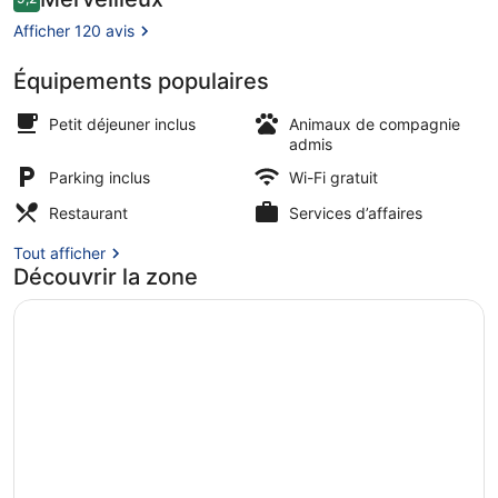
9,2 sur 10
voyageurs
Afficher 120 avis
Équipements populaires
Détail de l’extérieur
Petit déjeuner inclus
Animaux de compagnie
admis
Parking inclus
Wi-Fi gratuit
Restaurant
Services d’affaires
Tout afficher
Découvrir la zone