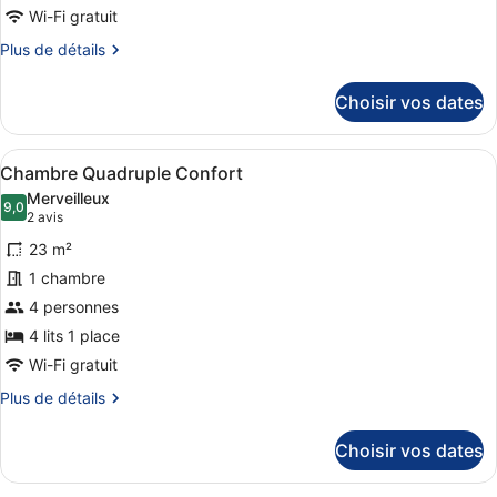
type
Wi-Fi gratuit
de
Plus
Plus de détails
chambre :
de
Chambre
détails
Choisir vos dates
Double
sur
le
Confort,
type
1
Afficher
Une chambre avec un lit, une étag
4
de
Chambre Quadruple Confort
grand
toutes
chambre
Merveilleux
lit
Chambre
les
9,0
9,0 sur 10
(2 avis)
2 avis
Double
(Mini)
photos
Confort,
23 m²
pour
1
1 chambre
ce
grand
4 personnes
lit
type
(Mini)
de
4 lits 1 place
chambre :
Wi-Fi gratuit
Chambre
Plus
Plus de détails
Quadruple
de
détails
Confort
Choisir vos dates
sur
le
type