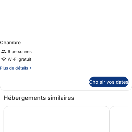
Chambre
6 personnes
Wi-Fi gratuit
Plus
Plus de détails
de
détails
Choisir vos dates
sur
le
type
Hébergements similaires
de
chambre
Hotel Regina Titlis, a Trademark Collection by Wyndham
Hotel Bänk
Chambre