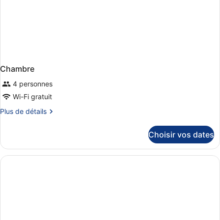
Chambre
4 personnes
Wi-Fi gratuit
Plus
Plus de détails
de
détails
Choisir vos dates
sur
le
type
de
chambre
Chambre