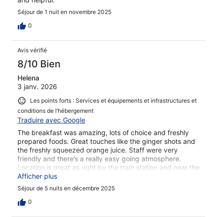
Séjour de 1 nuit en novembre 2025
0
Avis vérifié
8/10 Bien
Helena
3 janv. 2026
Les points forts : Services et équipements et infrastructures et
conditions de l’hébergement
Traduire avec Google
The breakfast was amazing, lots of choice and freshly
prepared foods. Great touches like the ginger shots and
the freshly squeezed orange juice. Staff were very
friendly and there’s a really easy going atmosphere.
Location is great as right by the train station and near the
town but also within walking distance to the ski lifts.
Afficher plus
Séjour de 5 nuits en décembre 2025
0