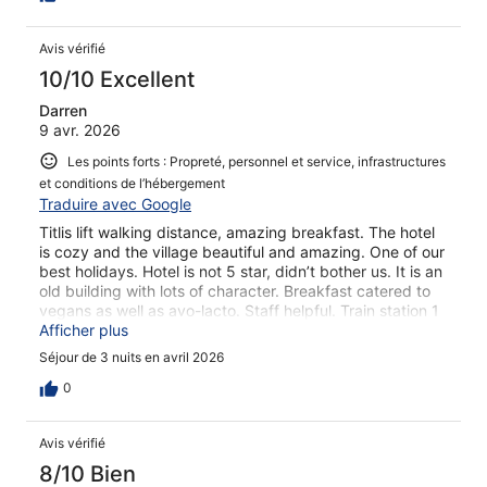
Avis vérifié
10/10 Excellent
Darren
9 avr. 2026
Les points forts : Propreté, personnel et service, infrastructures
et conditions de l’hébergement
Traduire avec Google
Titlis lift walking distance, amazing breakfast. The hotel
is cozy and the village beautiful and amazing. One of our
best holidays. Hotel is not 5 star, didn’t bother us. It is an
old building with lots of character. Breakfast catered to
vegans as well as avo-lacto. Staff helpful. Train station 1
minute walk.
Afficher plus
Séjour de 3 nuits en avril 2026
0
Avis vérifié
8/10 Bien