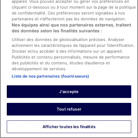
10/10 Excellent
appareil. Vous pouvez accepter ou gérer vos préférences en
cliquant ci-dessous ou à tout moment sur la page de la politique
Jennifer
de confidentialité. Ces préférences seront signalées à nos
5 juin 2024
partenaires et n’affecteront pas les données de navigation.
Les points forts : Propreté, personnel et service, équipements
Nos équipes ainsi que nos partenaires externes, traitent
des données selon les finalités suivantes :
et infrastructures et conditions de l’hébergement
Traduire avec Google
Utiliser des données de géolocalisation précises. Analyser
The hotel is so fun! Loved my room, breakfast was great!
activement les caractéristiques de l’appareil pour l’identification.
Right in the middle of everything!
Stocker et/ou accéder à des informations sur un appareil.
Publicités et contenu personnalisés, mesure de performance
Séjour de 2 nuits en juin 2024
des publicités et du contenu, études d’audience et
0
développement de services.
Liste de nos partenaires (fournisseurs)
Avis vérifié
10/10 Excellent
J'accepte
Laura
13 août 2025
Tout refuser
Les points forts : Propreté, personnel et service, équipements
et infrastructures et conditions de l’hébergement
Traduire avec Google
Afficher toutes les finalités
The writing on the mirror was so cute as well as the