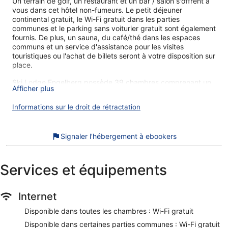
Un terrain de golf, un restaurant et un bar / salon s'offrent à
vous dans cet hôtel non-fumeurs. Le petit déjeuner
continental gratuit, le Wi-Fi gratuit dans les parties
communes et le parking sans voiturier gratuit sont également
fournis. De plus, un sauna, du café/thé dans les espaces
communs et un service d'assistance pour les visites
touristiques ou l'achat de billets seront à votre disposition sur
place.
Ski Lodge Engelberg possède 39 chambres comprenant un
Afficher plus
sèche-cheveux. Chaque chambre bénéficie d'une décoration
et d'un ameublement personnalisés. Une télévision LED
Informations sur le droit de rétractation
donne accès aux chaînes par câble.
Les salles de bain possèdent une baignoire ou une douche.
Cet hôtel de Engelberg offre l'accès gratuit à Internet par
Signaler l’hébergement à ebookers
Wi-Fi. Un service de ménage est fourni tous les jours.
Vous pouvez vous détendre autour d'une partie de golf sur
Services et équipements
un parcours 18 trous. Les infrastructures de loisir incluent
également un sauna.
Les activités de loisir répertoriées ci-dessous sont
Internet
accessibles directement sur place ou à proximité. Ces
activités peuvent faire l'objet de frais supplémentaires.
Disponible dans toutes les chambres : Wi-Fi gratuit
Lors de votre séjour dans Ski Lodge Engelberg, vous ne
Disponible dans certaines parties communes : Wi-Fi gratuit