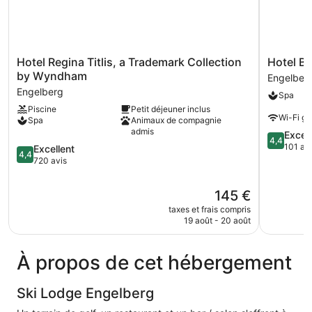
Hotel
Hotel
Hotel Regina Titlis, a Trademark Collection
Hotel Bä
Regina
Bänklialp
by Wyndham
Engelber
Titlis,
Engelber
Engelberg
Spa
a
Piscine
Petit déjeuner inclus
Trademark
Wi-Fi gra
Spa
Animaux de compagnie
Collection
admis
4.4
Excell
by
4,4
sur
101 av
Wyndham
4.4
Excellent
4,4
5,
Engelberg
sur
720 avis
Excellent,
5,
101 avis
Excellent,
Le
145 €
720 avis
nouveau
taxes et frais compris
prix
19 août - 20 août
est
de
145 €
À propos de cet hébergement
Ski Lodge Engelberg