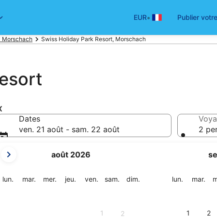
•
EUR
Publier votr
à Morschach
Swiss Holiday Park Resort, Morschach
esort
x
Dates
Voya
ven. 21 août - sam. 22 août
2 pe
Les
août 2026
s
mois
affichés
sont
lundi
mardi
mercredi
jeudi
vendredi
samedi
dimanche
lundi
mar
lun.
mar.
mer.
jeu.
ven.
sam.
dim.
lun.
mar.
m
August
2026
et
1
1
2
2
September