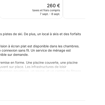
Merveilleux,
5,
Le
260 €
160 avis
Excellent,
nouveau
134 avis
taxes et frais compris
taxes e
prix
7 sept. - 8 sept.
7
est
de
260 €
pistes de ski. De plus, un local à skis et des forfaits
sion à écran plat est disponible dans les chambres.
e connexion sans fil. Un service de ménage est
onible sur demande.
 remise en forme. Une piscine couverte, une piscine
vent sur place. Les infrastructures de loisir
 toboggan aquatique, un sauna, et un centre de fitness.
 directement sur place ou à proximité. Ces activités
âce à la gamme complète de soins proposés dans le
s aux pierres chaudes, des massages sportifs, des
rend un sauna et un bain à remous. Divers soins
 de réflexologie. Le spa est ouvert tous les jours.