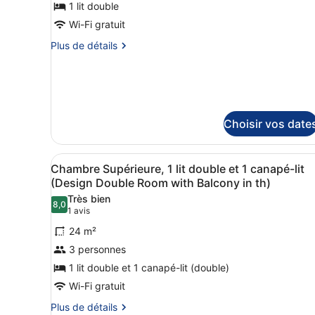
for
ce
1 lit double
2)
type
Wi-Fi gratuit
de
Plus
Plus de détails
chambre :
de
Chambre
détails
sur
Standard,
le
1
type
lit
de
Choisir vos date
chambre
double
Chambre
(Standard
Standard,
Afficher
Une chambre d’hôtel moderne
3
Double
Chambre Supérieure, 1 lit double et 1 canapé-lit
1
toutes
(Design Double Room with Balcony in th)
Room
lit
les
double
without
Très bien
8,0
photos
(Standard
8,0 sur 10
(1 avis)
1 avis
Balcony
Double
pour
)
24 m²
Room
ce
without
3 personnes
type
Balcony
1 lit double et 1 canapé-lit (double)
de
)
Wi-Fi gratuit
chambre :
Chambre
Plus
Plus de détails