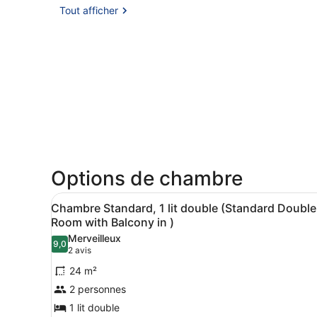
Tout afficher
Options de chambre
Afficher
Une chambre d’hôtel avec un
1
Chambre Standard, 1 lit double (Standard Double
toutes
Room with Balcony in )
les
Merveilleux
9,0
photos
9,0 sur 10
(2 avis)
2 avis
pour
24 m²
ce
2 personnes
type
1 lit double
de