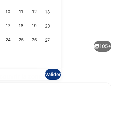
10
11
12
13
17
18
19
20
tio
Vue sur les montagnes
24
25
26
27
105+
Valider
couvrir la zone
ner buffet servi tous les jours en supplément
Sauna, bain à remous, soins corpo