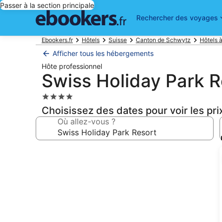
Passer à la section principale
Rechercher des voyages
Ebookers.fr
Hôtels
Suisse
Canton de Schwytz
Hôtels 
Afficher tous les hébergements
Hôte professionnel
Swiss Holiday Park R
Hébergement
4.0 étoiles
Choisissez des dates pour voir les pri
Où allez-vous ?
Galerie
photos
de
l’hébergement
Swiss