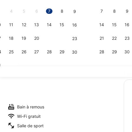
2026.
4
5
6
7
8
7
8
9
9
0
11
12
13
14
15
14
15
16
16
Terrasse/Pa
7
18
19
20
21
22
21
22
23
23
4
25
26
27
28
29
28
29
30
30
1
Dé
Petit déjeu
Bain à remous
Wi-Fi gratuit
Salle de sport