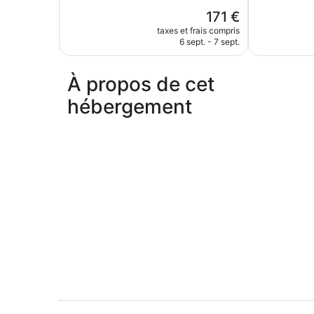
Exceptionnel,
Exceptionnel
Le
171 €
319 avis
181 avis
nouveau
taxes et frais compris
prix
6 sept. - 7 sept.
est
de
171 €
À propos de cet
hébergement