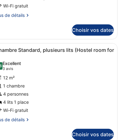
hambre :
Wi-Fi gratuit
uite,
us
us de détails
lusieurs
tails
ts
Choisir vos dates
r
Standard
.5-
pe
.
n bureau, une table à manger avec des fruits, un canapé rouge et un mi
fficher
Une chambre avec un lit superposé, un lav
oom
2
ambre Standard, plusieurs lits (Hostel room for
outes
ambre
partment)
ite,
es
Excellent
usieurs
8
hotos
8,8 sur 10
(3 avis)
3 avis
s
our
tandard
12 m²
e
5-
1 chambre
om
ype
artment)
4 personnes
e
4 lits 1 place
hambre :
hambre
Wi-Fi gratuit
tandard,
us
us de détails
lusieurs
tails
ts
Choisir vos dates
r
Hostel