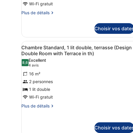
Wi-Fi gratuit
chambre :
Chambre
Plus
Plus de détails
de
Standard,
détails
1
Choisir vos date
sur
lit
le
double
type
Afficher
Une chambre moderne avec un
de
(Standard
3
Chambre Standard, 1 lit double, terrasse (Design
chambre
toutes
Double
Double Room with Terrace in th)
Chambre
les
Room
Excellent
Standard,
8,6
photos
8,6 sur 10
(4 avis)
4 avis
1
with
pour
lit
Balcony
16 m²
double
ce
in
2 personnes
(Standard
type
)
Double
1 lit double
de
Room
Wi-Fi gratuit
with
chambre :
Balcony
Chambre
Plus
Plus de détails
in
de
Standard,
)
détails
1
sur
lit
le
Choisir vos date
double,
type