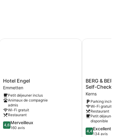
Hotel Engel
BERG & BERG HOTEL Ker
Hotel
BERG
Hotel Engel
BERG & BERG HOTEL K
Engel
&
Self-Check-in
Emmetten
Emmetten
BERG
Kerns
Petit déjeuner inclus
HOTEL
Animaux de compagnie
Parking inclus
Kerns
admis
Wi-Fi gratuit
-
Wi-Fi gratuit
Restaurant
Self-
Restaurant
Petit déjeuner
Check-
disponible
4.6
Merveilleux
in
4,6
sur
160 avis
4.4
Excellent
Kerns
4,4
5,
sur
134 avis