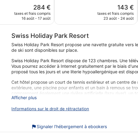
,
Merveilleux,
Le
Le
284 €
143 €
1 003 avis
nouveau
nouveau
taxes et frais compris
taxes et frais compris
prix
prix
16 août - 17 août
23 août - 24 août
est
est
de
de
284 €
143 €
Swiss Holiday Park Resort
Swiss Holiday Park Resort propose une navette gratuite vers les 
de ski sont disponibles sur place.
Swiss Holiday Park Resort dispose de 123 chambres. Une télévi
Vous pourrez accéder à Internet gratuitement par le biais d'un
proposé tous les jours et une literie hypoallergénique est disp
Cet hôtel propose un court de tennis extérieur et un centre de
extérieure, une piscine pour enfants et un bain à remous se trou
comprennent également une rivière artificielle (lazy river), un
Afficher plus
Les activités de loisir répertoriées ci-dessous sont accessibles
peuvent faire l'objet de frais supplémentaires.
Informations sur le droit de rétractation
Vous pouvez savourer un moment de détente et de douceur gr
spa de cet hôtel. Les services proposés incluent des massage
Signaler l’hébergement à ebookers
soins du visage et des enveloppements corporels. Le spa comp
thérapeutiques sont proposés, dont l'aromathérapie et des soins