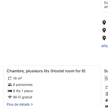
Do
Af
Affi
 grand lit, un bureau avec une chaise, une petite table avec une lamp
Afficher
Une chambre avec un lit superposé, 
A
2
Chambre, plusieurs lits (Hostel room for 6)
Su
toutes
t
16 m²
les
l
7,
7
photos
p
6 personnes
pour
p
6 lits 1 place
ce
c
Wi-Fi gratuit
type
t
Plus
Plus de détails
de
d