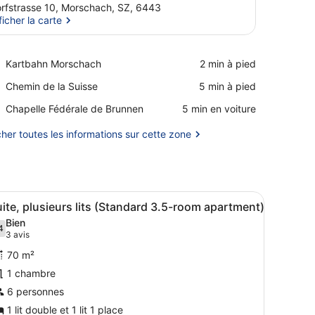
rfstrasse 10, Morschach, SZ, 6443
ficher la carte
Afficher la carte
Place,
Kartbahn Morschach
‪2 min à pied‬
Kartbahn
Place,
Chemin de la Suisse
‪5 min à pied‬
Morschach
Chemin
Place,
Chapelle Fédérale de Brunnen
‪5 min en voiture‬
de
Chapelle
la
Fédérale
cher toutes les informations sur cette zone
Suisse
de
Brunnen
e et un cadre photo posé sur le bureau.
une tête de lit en bois, une literie blanche et une petite étagère sur 
fficher
Un salon chaleureux avec un canapé, des 
2
ite, plusieurs lits (Standard 3.5-room apartment)
outes
Bien
es
4
,4 sur 10
(3 avis)
3 avis
hotos
70 m²
our
1 chambre
e
6 personnes
ype
e
1 lit double et 1 lit 1 place