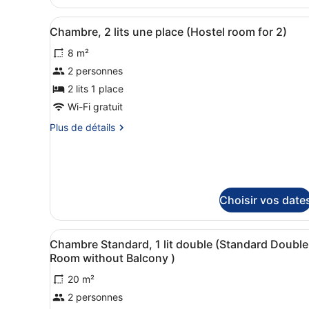
de
terrasse
Afficher
Une chambre avec un lit sup
chambre
2
(Design
Chambre, 2 lits une place (Hostel room for 2)
Chambre
toutes
Double
Standard,
8 m²
les
1
Room
photos
2 personnes
lit
with
double,
pour
2 lits 1 place
Terrace
terrasse
ce
Wi-Fi gratuit
in
(Design
type
Double
th)
Plus
Plus de détails
de
Room
de
with
chambre :
détails
Terrace
sur
Chambre,
in
le
2
th)
type
lits
Choisir vos date
de
une
chambre
Chambre,
place
Afficher
Literie hypoallergénique, ch
2
1
Chambre Standard, 1 lit double (Standard Double
(Hostel
toutes
lits
Room without Balcony )
room
une
les
for
place
20 m²
photos
(Hostel
2)
2 personnes
pour
room