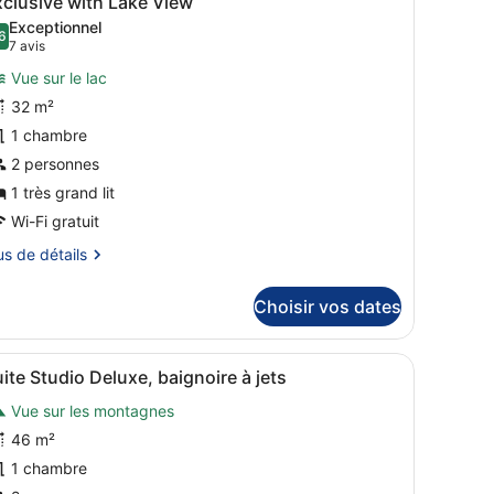
clusive with Lake View
outes
ambre
Exceptionnel
mfort
es
6
9,6 sur 10
(7 avis)
7 avis
th
hotos
ke
Vue sur le lac
our
ew
32 m²
e
1 chambre
ype
e
2 personnes
hambre :
1 très grand lit
xclusive
Wi-Fi gratuit
ith
us
us de détails
ake
iew
tails
Choisir vos dates
r
pe
fficher
Une salle de bain moderne dotée d’une gra
13
ite Studio Deluxe, baignoire à jets
outes
ambre
Vue sur les montagnes
clusive
es
th
hotos
46 m²
ke
our
1 chambre
ew
e