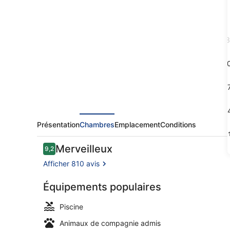
Kurhaus
Cademario
Hotel
3
&
SPA
1
1
2
Présentation
Chambres
Emplacement
Conditions
3
Avis
Merveilleux
9,2
9,2 sur 10
voyageurs
Afficher 810 avis
Équipements populaires
Façade de l
Piscine
Animaux de compagnie admis