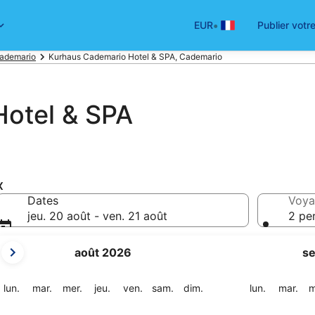
•
EUR
Publier votr
Cademario
Kurhaus Cademario Hotel & SPA, Cademario
otel & SPA
x
Dates
Voya
jeu. 20 août - ven. 21 août
2 pe
Les
août 2026
s
mois
affichés
sont
lundi
mardi
mercredi
jeudi
vendredi
samedi
dimanche
lundi
mar
lun.
mar.
mer.
jeu.
ven.
sam.
dim.
lun.
mar.
m
August
2026