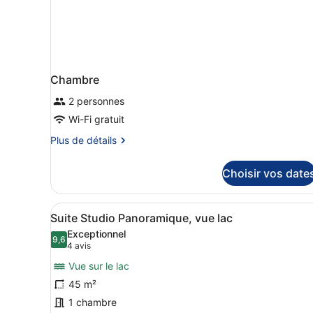
le
Lac
Chambre
2 personnes
Wi-Fi gratuit
Plus
Plus de détails
de
détails
Choisir vos date
sur
le
type
Afficher
Une chambre d’hôtel moderne
9
de
Suite Studio Panoramique, vue lac
toutes
chambre
Exceptionnel
Chambre
les
9,6
9,6 sur 10
(4 avis)
4 avis
photos
Vue sur le lac
pour
45 m²
ce
1 chambre
type