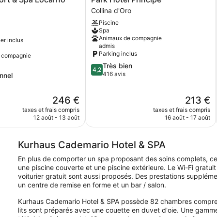
Hotel
Collina d'Oro
Principe
Piscine
Collina
Spa
d'Oro
Animaux de compagnie
er inclus
admis
Parking inclus
 compagnie
4.2
Très bien
4,2
sur
416 avis
nnel
5,
Très
Le
Le
246 €
213 €
bien,
,
nouveau
nouveau
416 avis
taxes et frais compris
taxes et frais compris
prix
prix
12 août - 13 août
16 août - 17 août
est
est
de
de
246 €
213 €
Kurhaus Cademario Hotel & SPA
En plus de comporter un spa proposant des soins complets, ce
une piscine couverte et une piscine extérieure. Le Wi-Fi gratu
voiturier gratuit sont aussi proposés. Des prestations supplé
un centre de remise en forme et un bar / salon.
Kurhaus Cademario Hotel & SPA possède 82 chambres comprenant
lits sont préparés avec une couette en duvet d'oie. Une gamme d