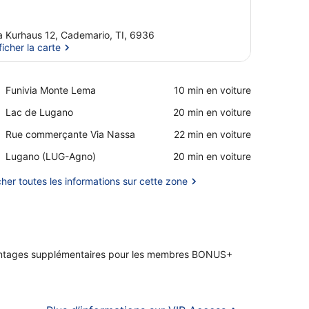
a Kurhaus 12, Cademario, TI, 6936
ficher la carte
Afficher la carte
Place,
Funivia Monte Lema
‪10 min en voiture‬
Funivia
Place,
Lac de Lugano
‪20 min en voiture‬
Monte
Lac
Lema
Place,
Rue commerçante Via Nassa
‪22 min en voiture‬
de
Rue
Lugano
Airport,
Lugano (LUG-Agno)
‪20 min en voiture‬
commerçante
Lugano
Via
(LUG-
cher toutes les informations sur cette zone
Nassa
Agno)
ntages supplémentaires pour les membres BONUS+