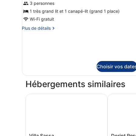
de
3 personnes
chambre :
1 très grand lit et 1 canapé-lit (grand 1 place)
Suite
Wi-Fi gratuit
Studio
Plus
Plus de détails
Panoramique,
de
vue
détails
sur
lac
le
type
de
Choisir vos date
chambre
Suite
Studio
Hébergements similaires
Panoramique,
vue
lac
Villa Sassa
Dorint Reso
Villa
Dorint
Villa Sassa
Dorint Res