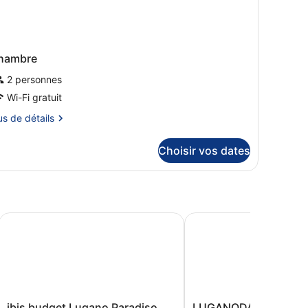
hambre
2 personnes
Wi-Fi gratuit
us
us de détails
tails
Choisir vos dates
r
pe
ambre
hambre
ibis budget Lugano Paradiso
LUGANODANTE Boutique 
ibis
LUGANODANTE
ibis budget Lugano Paradiso
LUGANODANTE Bouti