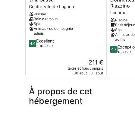
Sassa
Resort
Riazzino
Centre-ville de Lugano
Centre-
&
Locarno
Piscine
ville
Spa
Bain à remous
Piscine
de
Locarno
Spa
Petit déjeun
Lugano
Riazzino
Animaux de compagnie
Spa
Locarno
admis
Animaux de
admis
4.4
Excellent
4,4
sur
1 008 avis
4.7
Exceptio
4,7
5,
sur
188 avis
Excellent,
5,
Le
211 €
1 008 avis
Exceptionnel
nouveau
188 avis
taxes et frais compris
prix
30 août - 31 août
est
de
211 €
À propos de cet
hébergement