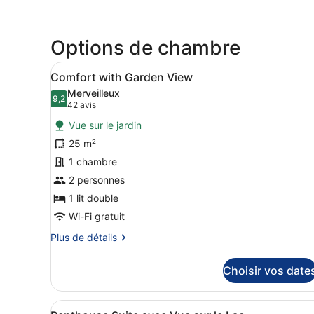
Options de chambre
Afficher
Une chambre avec un mur en p
8
Comfort with Garden View
toutes
Merveilleux
les
9,2
9,2 sur 10
(42 avis)
42 avis
photos
Vue sur le jardin
pour
25 m²
ce
1 chambre
type
de
2 personnes
chambre :
1 lit double
Comfort
Wi-Fi gratuit
with
Plus
Plus de détails
Garden
de
View
détails
Choisir vos date
sur
le
type
Afficher
Une chambre d’hôtel compren
18
de