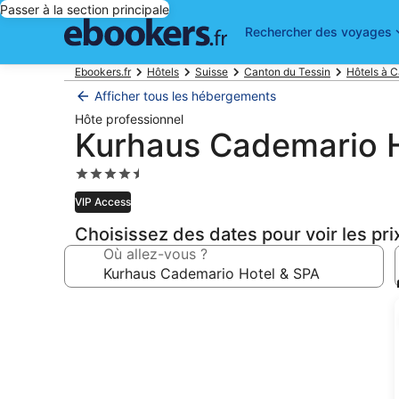
Passer à la section principale
Rechercher des voyages
Ebookers.fr
Hôtels
Suisse
Canton du Tessin
Hôtels à 
Afficher tous les hébergements
Hôte professionnel
Kurhaus Cademario H
Hébergement
4.5 étoiles
VIP Access
Choisissez des dates pour voir les pri
Où allez-vous ?
Galerie
photos
de
l’hébergement