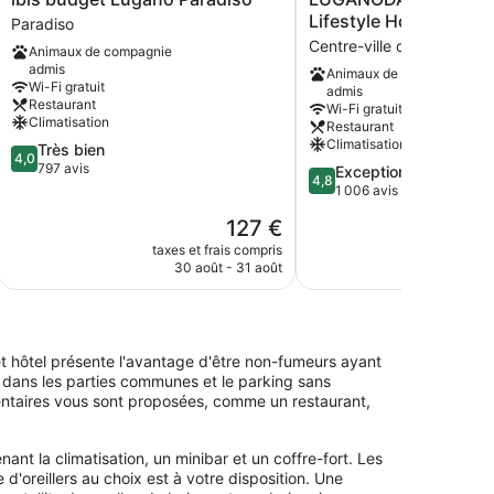
budget
Boutique
Lifestyle Hotel
Paradiso
Lugano
&
Centre-ville de Lugano
Animaux de compagnie
Paradiso
Lifestyle
admis
Animaux de compagnie
Paradiso
Hotel
Wi-Fi gratuit
admis
Centre-
Restaurant
Wi-Fi gratuit
ville
Climatisation
Restaurant
de
Climatisation
4.0
Très bien
Lugano
4,0
sur
797 avis
4.8
Exceptionnel
4,8
5,
sur
1 006 avis
Très
5,
Le
127 €
bien,
Exceptionnel,
nouveau
797 avis
1 006 avis
taxes et frais compris
taxes e
prix
30 août - 31 août
18
est
de
127 €
t hôtel présente l'avantage d'être non-fumeurs ayant
it dans les parties communes et le parking sans
mentaires vous sont proposées, comme un restaurant,
 la climatisation, un minibar et un coffre-fort. Les
'oreillers au choix est à votre disposition. Une