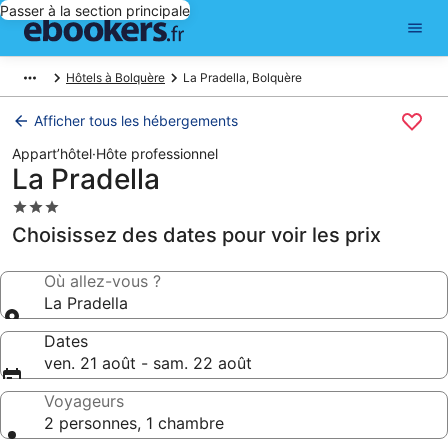
Passer à la section principale
Hôtels à Bolquère
La Pradella, Bolquère
Afficher tous les hébergements
Appart’hôtel
·
Hôte professionnel
La Pradella
Hébergement
3.0 étoiles
Choisissez des dates pour voir les prix
Où allez-vous ?
La Pradella
Dates
ven. 21 août - sam. 22 août
Voyageurs
2 personnes, 1 chambre