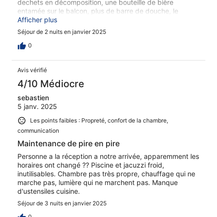
dechets en décomposition, une bouteille de bière
entamée sur le balcon, plus de barre de douche, le
parquet toilettes est déboité avec crasse entre les lames,
Afficher plus
une seule prise dans la chambre double : pas de
Séjour de 2 nuits en janvier 2025
seconde lampe de chevet. Isolation phonique décevante:
in a entendu les conversations des voisins sur leur balcon
0
jusqu'à 3h du matin. Le chauffage était à fond et la
température bien trop élevée à l'arrivée et pour la
Avis vérifié
première nuit. Les meubles sont usés, le vernis s'écaille.
Le spa est trop froid pour y rester. L'accueil étant fermé
4/10 Médiocre
la plupart du temps il manque un plan où des indications
sebastien
pour trouver une chambre par son numéro.
5 janv. 2025
Les points faibles : Propreté, confort de la chambre,
communication
Maintenance de pire en pire
Personne a la réception a notre arrivée, apparemment les
horaires ont changé ?? Piscine et jacuzzi froid,
inutilisables. Chambre pas très propre, chauffage qui ne
marche pas, lumière qui ne marchent pas. Manque
d'ustensiles cuisine.
Séjour de 3 nuits en janvier 2025
0