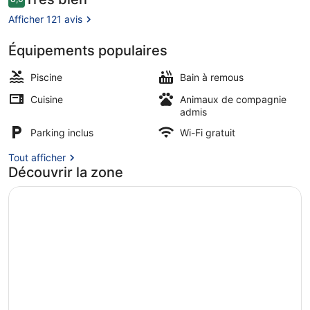
8,0 sur 10
voyageurs
Afficher 121 avis
Équipements populaires
Piscine couverte, accès possible de
Piscine
Bain à remous
Cuisine
Animaux de compagnie
admis
Parking inclus
Wi-Fi gratuit
Tout afficher
Découvrir la zone