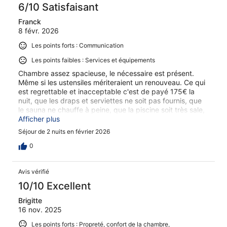
6/10 Satisfaisant
Franck
8 févr. 2026
Les points forts : Communication
Les points faibles : Services et équipements
Chambre assez spacieuse, le nécessaire est présent.
Même si les ustensiles mériteraient un renouveau. Ce qui
est regrettable et inacceptable c'est de payé 175€ la
nuit, que les draps et serviettes ne soit pas fournis, que
le sauna ne chauffe à peine, que la piscine soit très sale,
le jacuzzi accessible à tous ainsi qu'aux très jeunes
Afficher plus
enfants, du coup la propreté laisse à désirer...
Séjour de 2 nuits en février 2026
0
Avis vérifié
10/10 Excellent
Brigitte
16 nov. 2025
Les points forts : Propreté, confort de la chambre,