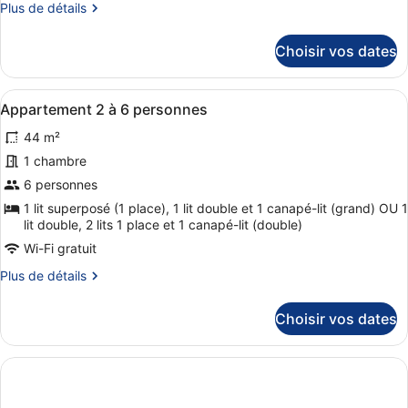
de
Plus
Plus de détails
chambre :
de
détails
Appartement
Choisir vos dates
sur
2
le
à
type
Afficher
Une cuisine avec des meubles de r
4
25
de
Appartement 2 à 6 personnes
toutes
chambre
personnes
44 m²
Appartement
les
2
photos
1 chambre
à
pour
6 personnes
4
ce
personnes
1 lit superposé (1 place), 1 lit double et 1 canapé-lit (grand) OU 1
type
lit double, 2 lits 1 place et 1 canapé-lit (double)
de
Wi-Fi gratuit
chambre :
Plus
Plus de détails
Appartement
de
2
détails
Choisir vos dates
sur
à
le
6
type
personnes
de
chambre
Appartement