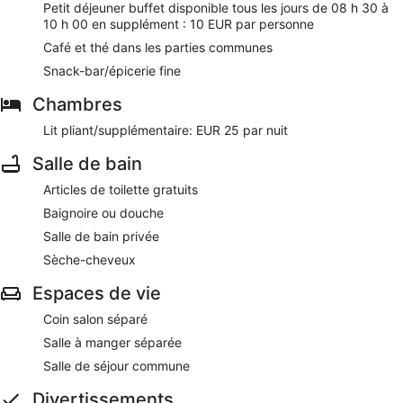
Petit déjeuner buffet disponible tous les jours de 08 h 30 à
également une piscine couverte, un sauna et une salle de
10 h 00 en supplément : 10 EUR par personne
fitness. Un parking en libre-service est disponible
Café et thé dans les parties communes
gratuitement.
Snack-bar/épicerie fine
Cet appart'hôtel 3 de Bolquère est non-fumeurs.
Chambres
Moyennant un supplément, les clients peuvent bénéficier
d'un petit déjeuner buffet tous les jours de 08 h 30 à
Lit pliant/supplémentaire: EUR 25 par nuit
10 h 00.
Salle de bain
Articles de toilette gratuits
Baignoire ou douche
Salle de bain privée
Sèche-cheveux
Espaces de vie
Coin salon séparé
Salle à manger séparée
Salle de séjour commune
Divertissements