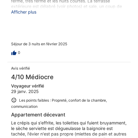
ferme, très ferme et les nuits courtes. La terrasse
extérieure est délabré (voir photos) et sale, un coup de
balais pour enlever les mégots ne serait pas inutile. Le
Afficher plus
parquet est usé sans entretien, sale. Quelques photos
parlent d'elles-même. Le radiateur de la salle de bain
marche en continu, la commande étant cassée, le
réfrigérateur (propre) surgèle dès la position 6. J'ai laissé
un pull, accroché avec le clou du porte manteau,
Séjour de 3 nuits en février 2025
l'éclairage type néon est horrible ect... Bref établissement
très mal tenu ! Il faut penser à faire un autre métier. Je
0
passe environ 60 nuits par an à l'hôtel et je le classerait
difficilement en 1 étoile. Il suffirait juste d'embaucher des
professionnels pour remettre tout ça à son juste niveau.
Avis vérifié
4/10 Médiocre
Voyageur vérifié
29 janv. 2025
Les points faibles : Propreté, confort de la chambre,
communication
Appartement décevant
Le crépis qui s'effrite, les toilettes qui fuient bruyamment,
le sèche serviette est dégueulasse la baignoire est
tachée, l'évier n'est pas propre (miettes de pain et autres