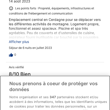
14 août 2023
Les points forts : Propreté, équipements, infrastructures et
conditions de l’hébergement et communication
Emplacement central en Cerdagne pour se déplacer vers
les différentes activités de montagne. Logement propre,
fonctionnel et assez spacieux. Piscine et spa très
agréables. Peu de couverts et d'ustensiles de cuisine,
aspirateur fourni inutilisable car bouché par la poussière.
Horaires d'ouverture de la réception assez aléatoires,
Afficher plus
anticipez vos demandes...
Séjour de 6 nuits en juillet 2023
0
Avis vérifié
8/10 Bien
Pascal
Nous prenons à coeur de protéger vos
17 juil. 2023
données
Les points forts : Propreté, confort de la chambre,
Notre organisation et ses
347
partenaires stockent et/ou
communication
accèdent à des informations, telles que les identifiants uniques
2 nuits à Pradella
de cookies pour traiter les données personnelles, sur un