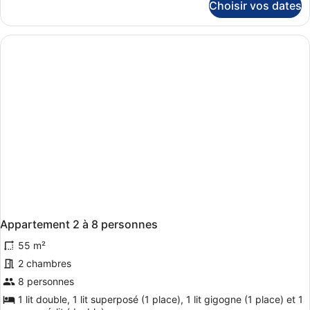
Choisir vos dates
sur
le
type
de
chambre
Appartement
Supérieur
2
à
6
personnes
Appartement 2 à 8 personnes
55 m²
2 chambres
8 personnes
1 lit double, 1 lit superposé (1 place), 1 lit gigogne (1 place) et 1