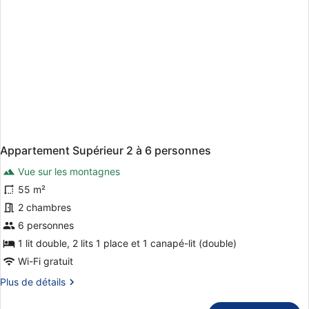
2
à
6
personnes
Appartement Supérieur 2 à 6 personnes
Vue sur les montagnes
55 m²
2 chambres
6 personnes
1 lit double, 2 lits 1 place et 1 canapé-lit (double)
Wi-Fi gratuit
Plus
Plus de détails
de
détails