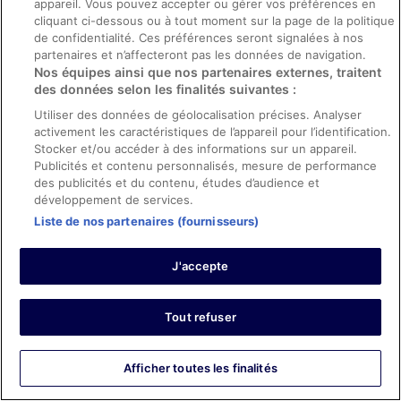
Résidence très bien placée. Excellentes prestations pour
appareil. Vous pouvez accepter ou gérer vos préférences en
un appartement. Seul problème est le manque d'intimité
cliquant ci-dessous ou à tout moment sur la page de la politique
et bruit au niveau du balcon.
de confidentialité. Ces préférences seront signalées à nos
partenaires et n’affecteront pas les données de navigation.
Séjour de 2 nuits en juillet 2023
Nos équipes ainsi que nos partenaires externes, traitent
0
des données selon les finalités suivantes :
Utiliser des données de géolocalisation précises. Analyser
Avis vérifié
activement les caractéristiques de l’appareil pour l’identification.
Stocker et/ou accéder à des informations sur un appareil.
8/10 Bien
Publicités et contenu personnalisés, mesure de performance
Violaine
des publicités et du contenu, études d’audience et
17 janv. 2023
développement de services.
Liste de nos partenaires (fournisseurs)
Les points forts : Propreté et confort de la chambre
Bon établissement, confortable, propre, bien équipé. Seul
bémol le coin piscine et jacuzzi qui mériterait quelques
J'accepte
degrés de plus.
Séjour de 2 nuits en janvier 2023
Tout refuser
0
Afficher toutes les finalités
Avis vérifié
8/10 Bien