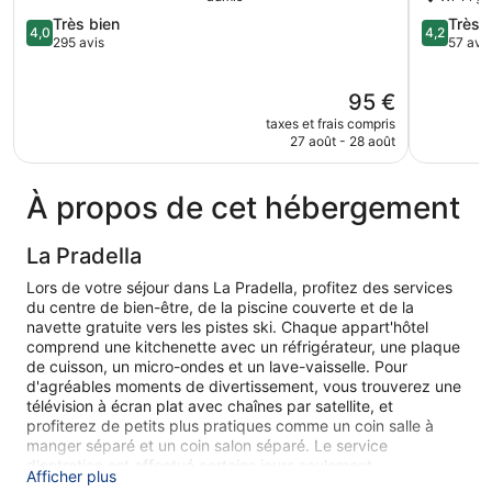
4.0
4.2
Très bien
Très 
4,0
4,2
sur
sur
295 avis
57 avis
5,
5,
Très
Très
Le
95 €
bien,
bien,
nouveau
295 avis
57 avis
taxes et frais compris
prix
27 août - 28 août
est
de
95 €
À propos de cet hébergement
La Pradella
Lors de votre séjour dans La Pradella, profitez des services
du centre de bien-être, de la piscine couverte et de la
navette gratuite vers les pistes ski. Chaque appart'hôtel
comprend une kitchenette avec un réfrigérateur, une plaque
de cuisson, un micro-ondes et un lave-vaisselle. Pour
d'agréables moments de divertissement, vous trouverez une
télévision à écran plat avec chaînes par satellite, et
profiterez de petits plus pratiques comme un coin salle à
manger séparé et un coin salon séparé. Le service
d'entretien est effectué certains jours seulement.
Afficher plus