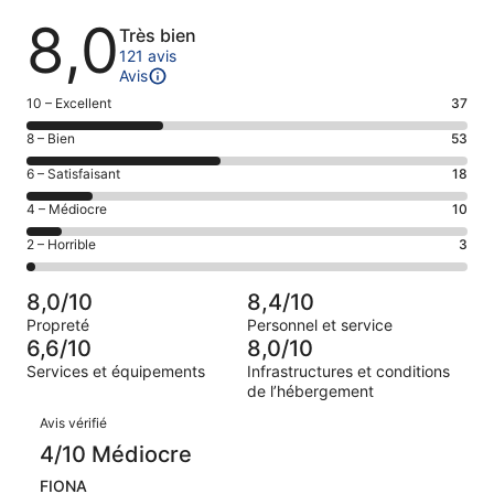
Avis
8,0
Très bien
121 avis
Avis
Note
10 – Excellent
37
des
Note
8 – Bien
53
voyageurs
des
de 10
Note
6 – Satisfaisant
18
voyageurs
(Excellent),
des
de 8
Note
4 – Médiocre
10
d’après 37 avis
voyageurs
(Bien),
des
sur 121.
de 6
Note
2 – Horrible
3
d’après 53 avis
voyageurs
(Satisfaisant),
des
sur 121.
de 4
d’après 18 avis
voyageurs
(Médiocre),
8,0/10
8,4/10
sur 121.
de 2
d’après 10 avis
Propreté
Personnel et service
(Horrible),
sur 121.
6,6/10
8,0/10
d’après 3 avis
Services et équipements
Infrastructures et conditions
sur 121.
de l’hébergement
Avis
Avis vérifié
4/10 Médiocre
FIONA