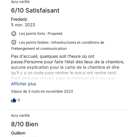
Avis vérifié
6/10 Satisfaisant
Frederic
5 nov. 2023
Les points forts : Propreté
Les points faibles : Infrastructures et conditions de
l’hébergement et communication
Pas d'accueil, quelques soit l'heure où ont
passe.Personne pour faire l'état des lieux de la chambre,
aucune explication pour la carte de la chambre et dire
qu'il y a un code pour rentrer le soir,si ont rentre tard.
Petit déjeuner moyen, juste le minimum et si on veut
déjeuner salé juste des oeufs.Piscine en panne. Se
Afficher plus
matin,pas d'eau chaude pour se laver, ballon d'eau
Séjour de 3 nuits en novembre 2023
chaude en panne.Peut de prise électrique.Cadeau pour
les 17 ans de mariage pour ma femme.Dommage aussi
0
non le cadre du paysage magnifique. Le PQ à la charge
du client,0,50€. Depuis quand un client est obligé de
Avis vérifié
payer du PQ , dans un hôtel.
8/10 Bien
Guillem