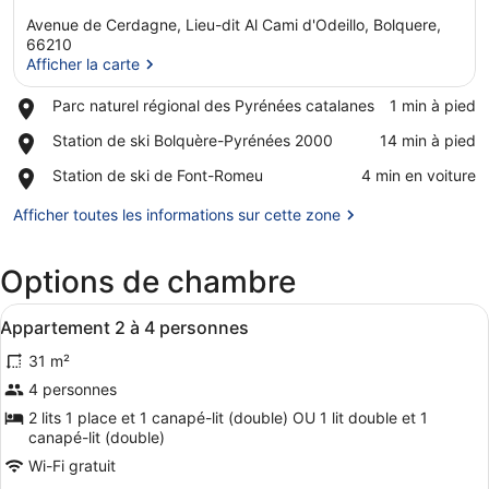
Avenue de Cerdagne, Lieu-dit Al Cami d'Odeillo, Bolquere,
66210
Afficher la carte
Place,
Parc naturel régional des Pyrénées catalanes
‪1 min à pied‬
Afficher la carte
Parc
Place,
Station de ski Bolquère-Pyrénées 2000
‪14 min à pied‬
naturel
Station
régional
Place,
Station de ski de Font-Romeu
‪4 min en voiture‬
de
des
Station
ski
Pyrénées
de
Afficher toutes les informations sur cette zone
Bolquère-
catalanes
ski
Pyrénées
de
2000
Options de chambre
Font-
Romeu
Afficher
Un espace de vie compact comprena
32
Appartement 2 à 4 personnes
toutes
31 m²
les
photos
4 personnes
pour
2 lits 1 place et 1 canapé-lit (double) OU 1 lit double et 1
ce
canapé-lit (double)
type
Wi-Fi gratuit