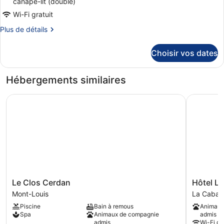
canapé-lit (double)
Wi-Fi gratuit
Plus
Plus de détails
de
détails
Choisir vos dates
sur
le
type
Hébergements similaires
de
chambre
Le Clos Cerdan
Hôtel Le 
Appartement
2
à
8
personnes
Le
Hôtel
Le Clos Cerdan
Hôtel Le
Clos
Le
Mont-Louis
La Caban
Cerdan
Catalan
Piscine
Bain à remous
Animaux
Mont-
La
Spa
Animaux de compagnie
admis
Louis
Cabanass
admis
Wi-Fi gra