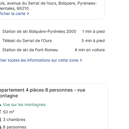
bis, avenue du Serrat de l’ours, Bolquere, Pyrenees-
ientales, 66210
ficher la carte
Afficher la carte
Place,
Station de ski Bolquère-Pyrénées 2000
‪1 min à pied‬
Station
Place,
Téléski du Serrat de l'Ours
‪5 min à pied‬
de
Téléski
ski
Place,
Station de ski de Font-Romeu
‪4 min en voiture‬
du
Bolquère-
Station
Serrat
Pyrénées
de
cher toutes les informations sur cette zone
de
2000
ski
l'Ours
de
Font-
Romeu
le avec une tasse et une soucoupe, et un téléviseur fixé au mur.
, une table à manger avec des chaises, un canapé, un téléviseur fixé a
fficher
Une chambre d’hôtel avec un lit, une vue s
9
ppartement 4 pièces 8 personnes - vue
outes
ontagne
es
Vue sur les montagnes
hotos
50 m²
our
e
3 chambres
ype
8 personnes