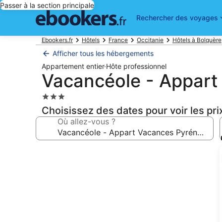
Passer à la section principale
Rechercher des voyages
Ebookers.fr
Hôtels
France
Occitanie
Hôtels à Bolquère
Afficher tous les hébergements
Appartement entier
·
Hôte professionnel
Vacancéole - Appart
Hébergement
3.0 étoiles
Choisissez des dates pour voir les pri
Où allez-vous ?
Galerie
photos
de
l’hébergement
Vacancéole