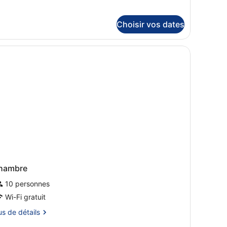
hambre :
tails
r
ppartement
Choisir vos dates
pe
ièces
ambre
partement
ersonnes
èces
rsonnes
hambre
10 personnes
Wi-Fi gratuit
us
us de détails