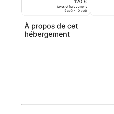
Le
120 €
84 avis
Excellent,
nouveau
96 avis
taxes et frais compris
prix
9 août - 10 août
est
de
120 €
À propos de cet
hébergement