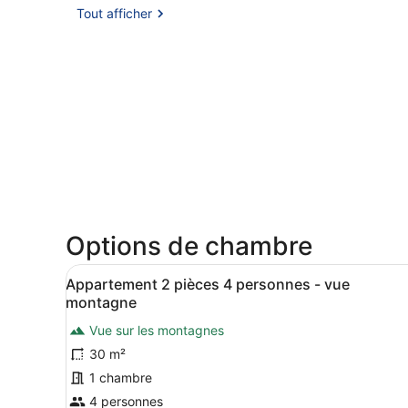
Tout afficher
Options de chambre
Afficher
Une chambre d’hôtel avec un 
5
Appartement 2 pièces 4 personnes - vue
toutes
montagne
les
Vue sur les montagnes
photos
30 m²
pour
ce
1 chambre
type
4 personnes