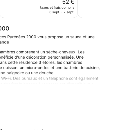
Le
52 €
bien,
110 avis
nouveau
467 avis
taxes et frais compris
taxes e
prix
6 sept. - 7 sept.
9
est
de
52 €
2000
ances Pyrénées 2000 vous propose un sauna et une
mande
hambres comprenant un sèche-cheveux. Les
éficie d'une décoration personnalisée. Une
Dans cette résidence 3 étoiles, les chambres
 cuisson, un micro-ondes et une batterie de cuisine,
 une baignoire ou une douche.
ar Wi-Fi. Des bureaux et un téléphone sont également
 des fers/planches à repasser est disponible sur
 Les infrastructures de loisir incluent également un
 directement sur place ou à proximité. Ces activités
nées 2000, vous ne serez qu'à quelques minutes de