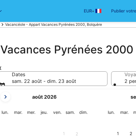
•
EUR
Publier votr
Vacancéole - Appart Vacances Pyrénées 2000, Bolquère
 Vacances Pyrénées 2000
x
Dates
Voya
sam. 22 août - dim. 23 août
2 pe
Les
août 2026
s
mois
affichés
sont
lundi
mardi
mercredi
jeudi
vendredi
samedi
dimanche
lundi
mar
lun.
mar.
mer.
jeu.
ven.
sam.
dim.
lun.
mar.
m
August
2026
et
1
1
2
2
September