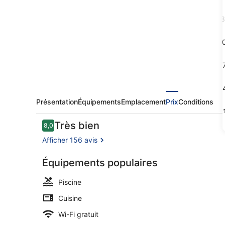
-
Appart
3
Vacances
Pyrénées
1
2000
1
2
Présentation
Équipements
Emplacement
Prix
Conditions
3
Avis
Très bien
8,0
8,0 sur 10
voyageurs
Afficher 156 avis
Équipements populaires
Hall
Piscine
Cuisine
Wi-Fi gratuit