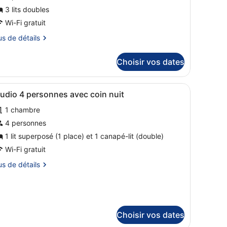
e
3 lits doubles
hambre :
Wi-Fi gratuit
ppartement
us
us de détails
ièces
tails
Choisir vos dates
r
ersonnes
pe
ette.
euner, avec des aliments et une cuisine en arrière-plan.
fficher
Une chambre d’hôtel avec un lit, un burea
5
udio 4 personnes avec coin nuit
ue
outes
ambre
1 chambre
ontagne
partement
es
hotos
4 personnes
èces
our
1 lit superposé (1 place) et 1 canapé-lit (double)
e
rsonnes
Wi-Fi gratuit
ype
us
us de détails
e
e
ntagne
hambre :
tails
r
tudio
pe
Choisir vos dates
ersonnes