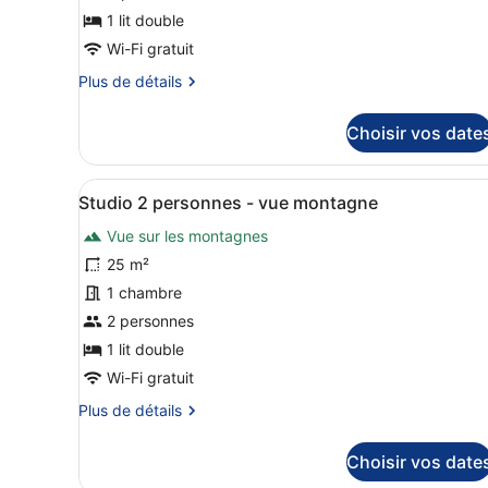
de
1 lit double
chambre :
Wi-Fi gratuit
Appartement
Plus
Plus de détails
2
de
pièces
détails
Choisir vos date
4
sur
le
personnes
type
-
Afficher
Une chambre d’hôtel de taill
5
de
Studio 2 personnes - vue montagne
vue
toutes
chambre
Vue sur les montagnes
montagne
Appartement
les
2
photos
25 m²
pièces
pour
1 chambre
4
ce
personnes
2 personnes
-
type
1 lit double
vue
de
montagne
Wi-Fi gratuit
chambre :
Plus
Plus de détails
Studio
de
2
détails
Choisir vos date
personnes
sur
le