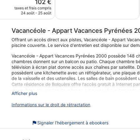
Le
102 €
Merveilleux,
nouveau
22 avis
taxes et frais compris
prix
24 août - 25 août
est
de
102 €
Vacancéole - Appart Vacances Pyrénées 
Offrant un accès direct aux pistes, Vacancéole - Appart Vac
piscine couverte. Le service d'entretien est disponible sur de
Vacancéole - Appart Vacances Pyrénées 2000 possède 148 c
chambres donnent sur un balcon ou patio. Chaque chambre bén
télévision à écran plat donne accès aux chaînes par satellite. 
possèdent une kitchenette avec un réfrigérateur, une plaque de
de la vaisselle et des ustensiles. Les salles de bain possèdent
Cette résidence de Bolquère offre l'accès gratuit à Internet p
disponibles. Un service de ménage est proposé sur demande et
Afficher plus
demande.
Informations sur le droit de rétractation
Une piscine couverte et un bain à remous se trouvent sur place.
accès aux pistes de ski, un sauna et un centre de fitness.
Les activités de loisir répertoriées ci-dessous sont accessibles
Signaler l’hébergement à ebookers
peuvent faire l'objet de frais supplémentaires.
Lors de votre séjour dans Vacancéole - Appart Vacances Pyré