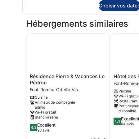
détails
Choisir vos date
sur
le
type
Hébergements similaires
de
chambre
Chambre
Résidence Pierre & Vacances Le Pédrou
Hôtel des P
Résidence
Hôtel
Résidence Pierre & Vacances Le
Hôtel des
Pierre
des
Pédrou
Font-Romeu-
&
Pyrénées
Font-Romeu-Odeillo-Via
Piscine
Vacances
Font-
Wi-Fi gratui
Cuisine
Le
Romeu-
Restaurant
Animaux de compagnie
Pédrou
Odeillo-
Petit déjeu
admis
Font-
Via
disponible
Wi-Fi gratuit
Romeu-
Blanchisserie
4.3
Excellen
Odeillo-
4,3
sur
84 avis
4.3
Excellent
Via
4,3
5,
sur
96 avis
Excellent,
5,