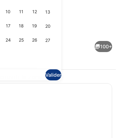
10
11
12
13
17
18
19
20
us intérieur
Installations sportives
24
25
26
27
100+
Valider
couvrir la zone
verte
Entrée de l’hébergement