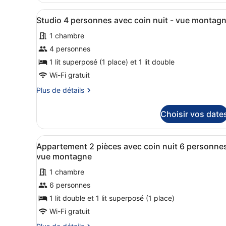
-
type
vue
Afficher
Une chambre d’hôtel comprena
8
de
Studio 4 personnes avec coin nuit - vue montag
montagne
toutes
chambre
1 chambre
Studio
les
2
photos
4 personnes
personnes
pour
1 lit superposé (1 place) et 1 lit double
-
ce
vue
Wi-Fi gratuit
montagne
type
Plus
Plus de détails
de
de
chambre :
détails
Choisir vos date
sur
Studio
le
4
type
Afficher
Un lit bien fait, avec du lin
personnes
7
de
Appartement 2 pièces avec coin nuit 6 personnes
toutes
avec
chambre
vue montagne
Studio
les
coin
4
1 chambre
photos
nuit
personnes
6 personnes
pour
-
avec
ce
1 lit double et 1 lit superposé (1 place)
vue
coin
nuit
type
montagne
Wi-Fi gratuit
-
de
vue
Plus