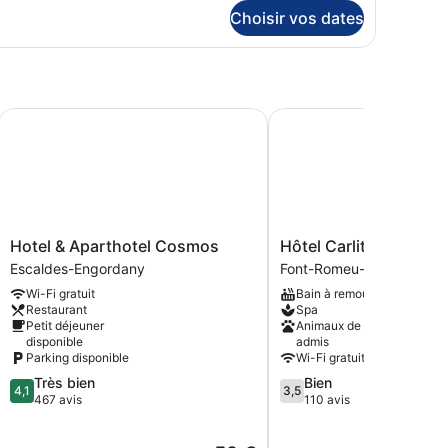
tails
Choisir vos dates
r
pe
ambre
hambre
quoïa
Hotel & Aparthotel Cosmos
Hôtel Carlit
Hotel
Hôtel
Hotel & Aparthotel Cosmos
Hôtel Carlit
&
Carlit
Escaldes-Engordany
Font-Romeu-Odeillo-Via
Aparthotel
Font-
Wi-Fi gratuit
Bain à remous
Cosmos
Romeu-
Restaurant
Spa
Escaldes-
Odeillo-
Petit déjeuner
Animaux de compagnie
Engordany
Via
disponible
admis
Parking disponible
Wi-Fi gratuit
4.1
3.5
Très bien
Bien
4,1
3,5
sur
sur
467 avis
110 avis
5,
5,
Très
Bien,