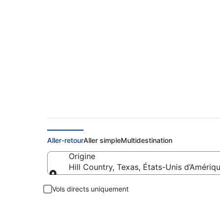
Vols pas cher au dé
Aller-retour
Aller simple
Multidestination
Origine
Hill Country, Texas, États-Unis d’Amériq
Origine
Vols directs uniquement