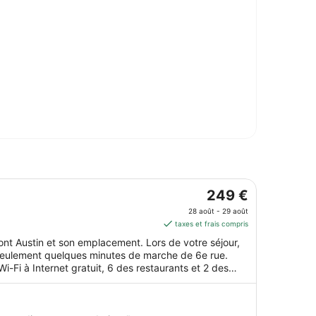
Le
249 €
prix
28 août - 29 août
est
taxes et frais compris
de 249 €
mont Austin et son emplacement. Lors de votre séjour,
par
à seulement quelques minutes de marche de 6e rue.
nuit
-Fi à Internet gratuit, 6 des restaurants et 2 des
du 28
our chouchouter les boules de tous poils, notamment
août
au 29