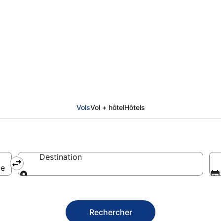
part de Hill Country
Vols
Vol + hôtel
Hôtels
Destination
ue
Destination
Rechercher