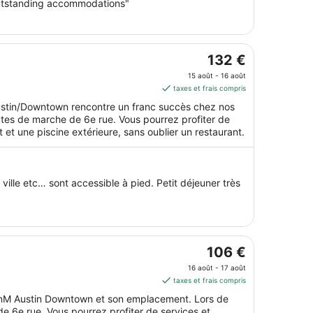
 outstanding accommodations"
août.
Le
132 €
prix
15 août - 16 août
est
taxes et frais compris
de 132 €
Austin/Downtown rencontre un franc succès chez nos
par
utes de marche de 6e rue. Vous pourrez profiter de
nuit
 et une piscine extérieure, sans oublier un restaurant.
du 15
août
au 16
 ville etc… sont accessible à pied. Petit déjeuner très
août.
Le
106 €
prix
16 août - 17 août
est
taxes et frais compris
de 106 €
izenM Austin Downtown et son emplacement. Lors de
par
e 6e rue. Vous pourrez profiter de services et