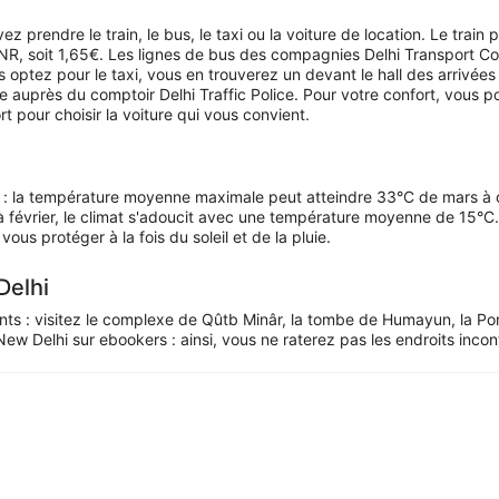
z prendre le train, le bus, le taxi ou la voiture de location. Le train 
0INR, soit 1,65€. Les lignes de bus des compagnies Delhi Transport C
 optez pour le taxi, vous en trouverez un devant le hall des arrivées 
fixe auprès du comptoir Delhi Traffic Police. Pour votre confort, vo
rt pour choisir la voiture qui vous convient.
de : la température moyenne maximale peut atteindre 33°C de mars à o
février, le climat s'adoucit avec une température moyenne de 15°C. 
vous protéger à la fois du soleil et de la pluie.
Delhi
sants : visitez le complexe de Qûtb Minâr, la tombe de Humayun, la P
New Delhi sur ebookers : ainsi, vous ne raterez pas les endroits incon