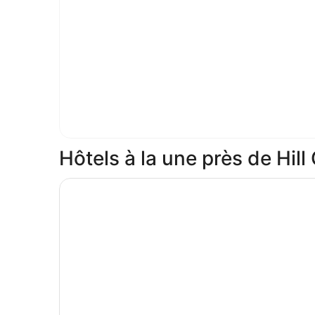
Hôtels à la une près de Hill
S’ouvre dans une nouvelle fenêtre
Fairmont Austin