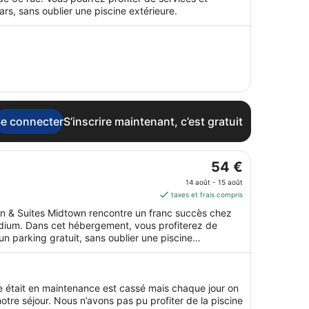
nuit
rs, sans oublier une piscine extérieure.
du 16
août
au 17
août.
e connecter
S’inscrire maintenant, c’est gratuit
Le
54 €
prix
14 août - 15 août
est
taxes et frais compris
de 54 €
nn & Suites Midtown rencontre un franc succès chez
par
tadium. Dans cet hébergement, vous profiterez de
nuit
un parking gratuit, sans oublier une piscine
du 14
août
au 15
ne était en maintenance est cassé mais chaque jour on
août.
otre séjour. Nous n’avons pas pu profiter de la piscine