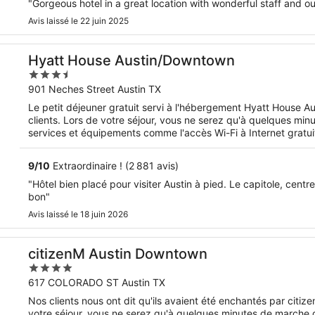
"Gorgeous hotel in a great location with wonderful staff and
Avis laissé le 22 juin 2025
Hyatt House Austin/Downtown
3.5
out
901 Neches Street Austin TX
of
Le petit déjeuner gratuit servi à l'hébergement Hyatt House 
5
clients. Lors de votre séjour, vous ne serez qu'à quelques min
services et équipements comme l'accès Wi-Fi à Internet gratuit
9
/
10
Extraordinaire ! (2 881 avis)
"Hôtel bien placé pour visiter Austin à pied. Le capitole, centre
bon"
Avis laissé le 18 juin 2026
citizenM Austin Downtown
4
out
617 COLORADO ST Austin TX
of
Nos clients nous ont dit qu'ils avaient été enchantés par cit
5
votre séjour, vous ne serez qu'à quelques minutes de marche d