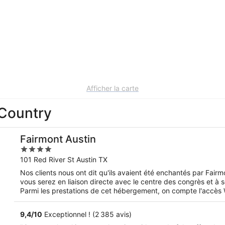
Afficher la carte
 Country
Fairmont Austin
4
out
101 Red River St Austin TX
of
Nos clients nous ont dit qu'ils avaient été enchantés par Fair
5
vous serez en liaison directe avec le centre des congrès et 
Parmi les prestations de cet hébergement, on compte l'accès Wi
bars. Cet hébergement propose des services et équipements p
des gamelles pour l'eau et la nourriture.
9,4
/
10
Exceptionnel ! (2 385 avis)