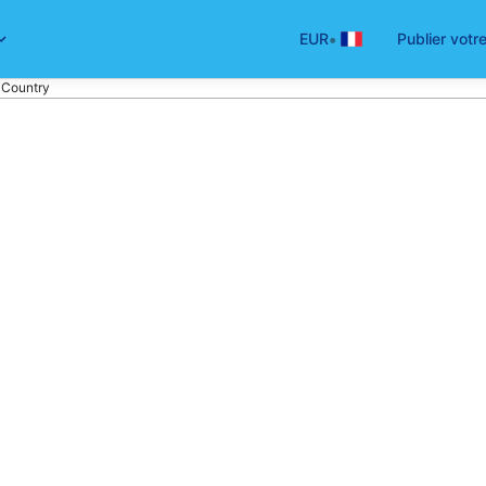
•
EUR
Publier votr
l Country