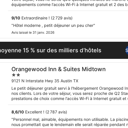
équipements comme l'accès Wi-Fi à Internet gratuit et 2 des ba
9
/
10
Extraordinaire ! (2 729 avis)
"Hôtel moderne , petit déjeuner un peu cher"
Avis laissé le 31 janv. 2026
yenne 15 % sur des milliers d’hôtels
S
Orangewood Inn & Suites Midtown
2
out
9121 N Interstate Hwy 35 Austin TX
of
Le petit déjeuner gratuit servi à l'hébergement Orangewood I
5
nos clients. Lors de votre séjour, vous serez proche de Q2 S
prestations de choix comme l'accès Wi-Fi à Internet gratuit et 
extérieure.
8,6
/
10
Excellent ! (2 787 avis)
"Personnel mal, aimable, équipements non utilisable. La pisci
nous promettait que le lendemain elle serait réparée pendant n