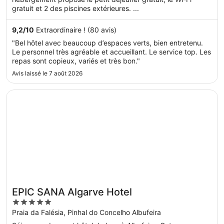
gratuit et 2 des piscines extérieures. ...
9,2
/
10
Extraordinaire ! (80 avis)
"Bel hôtel avec beaucoup d’espaces verts, bien entretenu.
Le personnel très agréable et accueillant. Le service top. Les
repas sont copieux, variés et très bon."
Avis laissé le 7 août 2026
S’ouvre dans une nouvelle fenêtre
EPIC SANA Algarve Hotel
EPIC SANA Algarve Hotel
5
out
Praia da Falésia, Pinhal do Concelho Albufeira
of