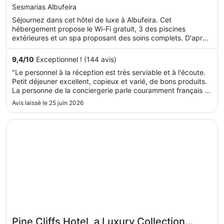
out
Sesmarias Albufeira
of
Séjournez dans cet hôtel de luxe à Albufeira. Cet
5
hébergement propose le Wi-Fi gratuit, 3 des piscines
extérieures et un spa proposant des soins complets. D'après
...
9,4
/
10
Exceptionnel ! (144 avis)
"Le personnel à la réception est très serviable et à l'écoute.
Petit déjeuner excellent, copieux et varié, de bons produits.
La personne de la conciergerie parle couramment français et
nous a conseillé et réservé des restaurants très variés pour
Avis laissé le 25 juin 2026
le diner. Le service parking et voiturier est très pratique. ..."
S’ouvre dans une nouvelle fenêtre
Pine Cliffs Hotel, a Luxury Collection Resort, Algarve
Pine Cliffs Hotel, a Luxury Collection