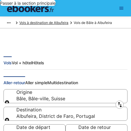
Passer à la section principale
Vols à destination de Albufeira
Vols de Bâle à Albufeira
Vols
Vol + hôtel
Hôtels
Vols pas chers de Bâle à
Albufeira
Aller-retour
Aller simple
Multidestination
Origine
Bâle, Bâle-ville, Suisse
Origine
Destination
Albufeira, District de Faro, Portugal
Destination
Date de départ
Date de retour