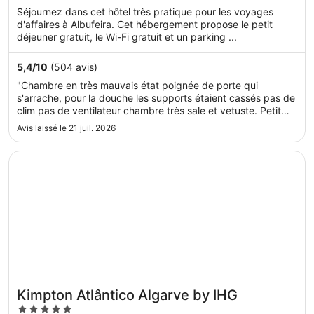
of
Séjournez dans cet hôtel très pratique pour les voyages
5
d'affaires à Albufeira. Cet hébergement propose le petit
déjeuner gratuit, le Wi-Fi gratuit et un parking ...
5,4
/
10
(504 avis)
"Chambre en très mauvais état poignée de porte qui
s'arrache, pour la douche les supports étaient cassés pas de
clim pas de ventilateur chambre très sale et vetuste. Petit
déjeuner horrible une machine à café du pain et de la
Avis laissé le 21 juil. 2026
confiture bas de gamme rien d'autre. Personnel très mou, ne
nous respecte ..."
S’ouvre dans une nouvelle fenêtre
Kimpton Atlântico Algarve by IHG
Kimpton Atlântico Algarve by IHG
5