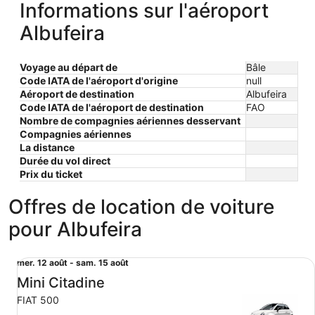
Informations sur l'aéroport
Albufeira
Voyage au départ de
Bâle
Code IATA de l'aéroport d'origine
null
Aéroport de destination
Albufeira
Code IATA de l'aéroport de destination
FAO
Nombre de compagnies aériennes desservant
Compagnies aériennes
La distance
Durée du vol direct
Prix ​​du ticket
Offres de location de voiture
pour Albufeira
Mini Citadine FIAT 500
Du
mer. 12 août - sam. 15 août
mer.
Mini Citadine
12
FIAT 500
août