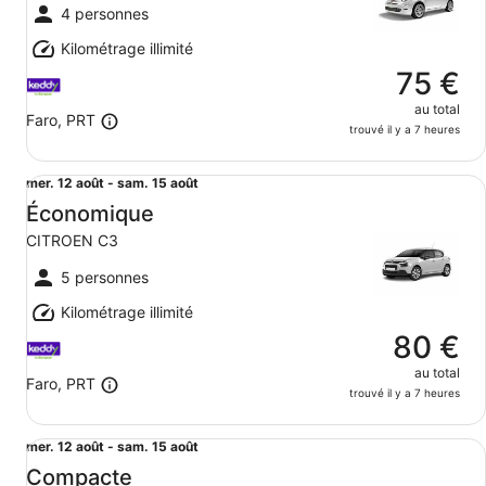
au
4 personnes
sam.
Kilométrage illimité
15
août
75 €
au total
Faro, PRT
trouvé il y a 7 heures
Économique CITROEN C3
Du
mer. 12 août - sam. 15 août
mer.
Économique
12
CITROEN C3
août
au
5 personnes
sam.
Kilométrage illimité
15
août
80 €
au total
Faro, PRT
trouvé il y a 7 heures
Compacte OPEL ASTRA | Peugeot 308 | Renault Megane
Du
mer. 12 août - sam. 15 août
mer.
Compacte