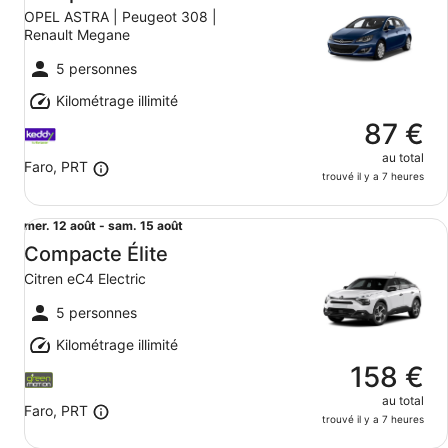
12
OPEL ASTRA | Peugeot 308 |
août
Renault Megane
au
sam.
5 personnes
15
Kilométrage illimité
août
87 €
au total
Faro, PRT
trouvé il y a 7 heures
Compacte Élite Citren eC4 Electric
Du
mer. 12 août - sam. 15 août
mer.
Compacte Élite
12
Citren eC4 Electric
août
au
5 personnes
sam.
Kilométrage illimité
15
août
158 €
au total
Faro, PRT
trouvé il y a 7 heures