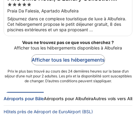
5
Resort, Algarve
out
Praia Da Falesia, Apartado Albufeira
of
Séjournez dans ce complexe touristique de luxe à Albufeira.
5
Cet hébergement propose le petit déjeuner gratuit, 8 des
piscines extérieures et un spa proposant ...
Vous ne trouvez pas ce que vous cherchez ?
Afficher tous les hébergements disponibles à Albufeira
Afficher tous les hébergements
Prix le plus bas trouvé au cours des 24 dernières heures sur la base d’un
séjour d’une nuit pour 2 adultes. Les prix et la disponibilité sont susceptibles
de changer. D’autres conditions peuvent s’appliquer.
Aéroports pour Bâle
Aéroports pour Albufeira
Autres vols vers Albu
Hôtels près de Aéroport de EuroAirport (BSL)