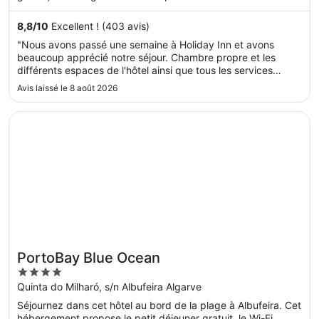
8,8
/
10
Excellent ! (403 avis)
"Nous avons passé une semaine à Holiday Inn et avons
beaucoup apprécié notre séjour. Chambre propre et les
différents espaces de l'hôtel ainsi que tous les services
proposés sont appréciables. Nous avons par contre été un
Avis laissé le 8 août 2026
peu embêtés par des fourmis que nous avions fréquemment
sur nos lits. Cela a ..."
S’ouvre dans une nouvelle fenêtre
PortoBay Blue Ocean
PortoBay Blue Ocean
4
out
Quinta do Milharó, s/n Albufeira Algarve
of
Séjournez dans cet hôtel au bord de la plage à Albufeira. Cet
5
hébergement propose le petit déjeuner gratuit, le Wi-Fi