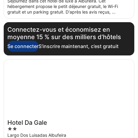
Séjournez dans cet hôtel de luxe à Albufeira. Cet
5
hébergement propose le petit déjeuner gratuit, le Wi-Fi
gratuit et un parking gratuit. D'après les avis reçus, ...
Connectez-vous et économisez en
moyenne 15 % sur des milliers d’hôtels
Se connecter
S’inscrire maintenant, c’est gratuit
S’ouvre dans une nouvelle fenêtre
Hotel Da Gale
Hotel Da Gale
2
out
Largo Dos Luisadas Albufeira