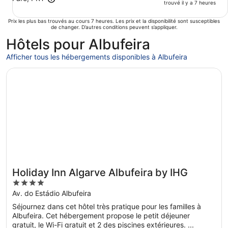
trouvé il y a 7 heures
Prix les plus bas trouvés au cours 7 heures. Les prix et la disponibilité sont susceptibles
de changer. D’autres conditions peuvent s’appliquer.
Hôtels pour Albufeira
Afficher tous les hébergements disponibles à Albufeira
S’ouvre dans une nouvelle fenêtre
Holiday Inn Algarve Albufeira by IHG
Holiday Inn Algarve Albufeira by IHG
4
out
Av. do Estádio Albufeira
of
Séjournez dans cet hôtel très pratique pour les familles à
5
Albufeira. Cet hébergement propose le petit déjeuner
gratuit, le Wi-Fi gratuit et 2 des piscines extérieures. ...