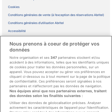
Cookies
Conditions générales de vente (à l’exception des réservations Abritel)
Conditions générales d’utilisation Abritel
Accessibilité
Comment fonctionne notre site
Nous prenons à coeur de protéger vos
Conditions générales du programme BONUS+ d’ebookers
données
Mentions légales / Nous contacter
Notre organisation et ses
347
partenaires stockent et/ou
accèdent à des informations, telles que les identifiants uniques
Directives de contenu et signalement de contenus
de cookies pour traiter les données personnelles, sur un
appareil. Vous pouvez accepter ou gérer vos préférences en
Aide
cliquant ci-dessous ou à tout moment sur la page de la politique
de confidentialité. Ces préférences seront signalées à nos
Soutien
partenaires et n’affecteront pas les données de navigation.
Nos équipes ainsi que nos partenaires externes, traitent
Annuler votre réservation d’hôtel ou de propriété de vacances
des données selon les finalités suivantes :
Annuler votre vol
Utiliser des données de géolocalisation précises. Analyser
Échéances de remboursement
activement les caractéristiques de l’appareil pour l’identification.