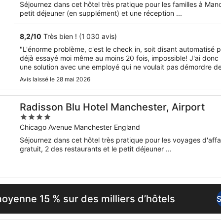
of
Séjournez dans cet hôtel très pratique pour les familles à Man
5
petit déjeuner (en supplément) et une réception ...
8,2
/
10
Très bien ! (1 030 avis)
"L'énorme problème, c'est le check in, soit disant automatisé p
déjà essayé moi même au moins 20 fois, impossible! J'ai donc
une solution avec une employé qui ne voulait pas démordre de 
Avis laissé le 28 mai 2026
Radisson Blu Hotel Manchester, Airport
4
out
Chicago Avenue Manchester England
of
Séjournez dans cet hôtel très pratique pour les voyages d'af
5
gratuit, 2 des restaurants et le petit déjeuner ...
yenne 15 % sur des milliers d’hôtels
S