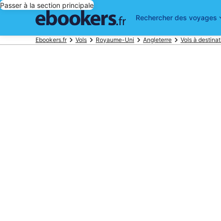
Passer à la section principale
Rechercher des voyages
Ebookers.fr
Vols
Royaume-Uni
Angleterre
Vols à destina