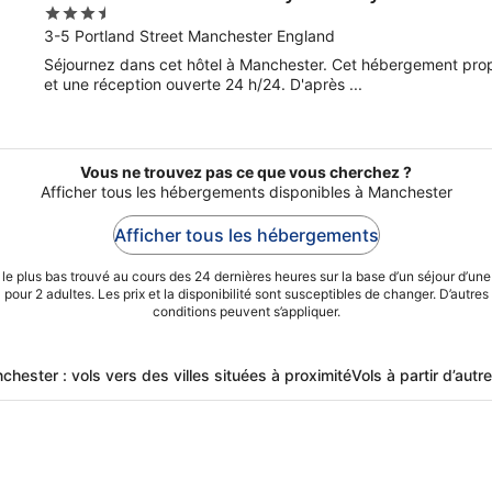
3.5
out
3-5 Portland Street Manchester England
of
Séjournez dans cet hôtel à Manchester. Cet hébergement propos
5
et une réception ouverte 24 h/24. D'après ...
Vous ne trouvez pas ce que vous cherchez ?
Afficher tous les hébergements disponibles à Manchester
Afficher tous les hébergements
 le plus bas trouvé au cours des 24 dernières heures sur la base d’un séjour d’une
pour 2 adultes. Les prix et la disponibilité sont susceptibles de changer. D’autres
conditions peuvent s’appliquer.
chester : vols vers des villes situées à proximité
Vols à partir d’autre