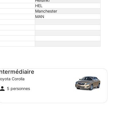
Helsinki
HEL
Manchester
MAN
termédiaire Toyota Corolla
Intermédiaire
oyota Corolla
5 personnes