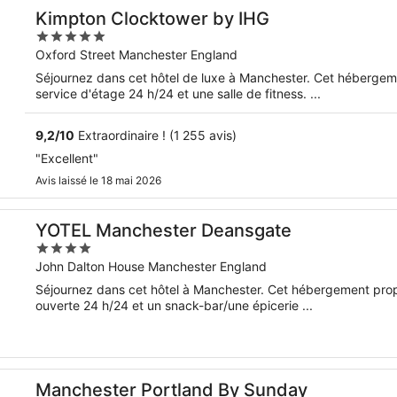
Kimpton Clocktower by IHG
5
out
Oxford Street Manchester England
of
Séjournez dans cet hôtel de luxe à Manchester. Cet hébergeme
5
service d'étage 24 h/24 et une salle de fitness. ...
9,2
/
10
Extraordinaire ! (1 255 avis)
"Excellent"
Avis laissé le 18 mai 2026
YOTEL Manchester Deansgate
4
out
John Dalton House Manchester England
of
Séjournez dans cet hôtel à Manchester. Cet hébergement propo
5
ouverte 24 h/24 et un snack-bar/une épicerie ...
Manchester Portland By Sunday