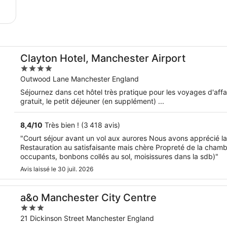
Clayton Hotel, Manchester Airport
4
out
Outwood Lane Manchester England
of
Séjournez dans cet hôtel très pratique pour les voyages d'af
5
gratuit, le petit déjeuner (en supplément) ...
8,4
/
10
Très bien ! (3 418 avis)
"Court séjour avant un vol aux aurores Nous avons apprécié la 
Restauration au satisfaisante mais chère Propreté de la chambr
occupants, bonbons collés au sol, moisissures dans la sdb)"
Avis laissé le 30 juil. 2026
a&o Manchester City Centre
3
out
21 Dickinson Street Manchester England