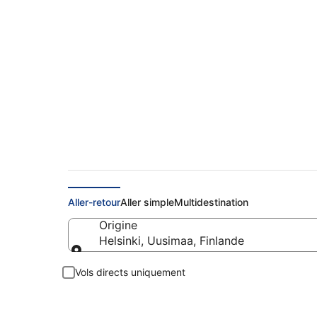
Vols pas chers de H
Aller-retour
Aller simple
Multidestination
Origine
Helsinki, Uusimaa, Finlande
Origine
Vols directs uniquement