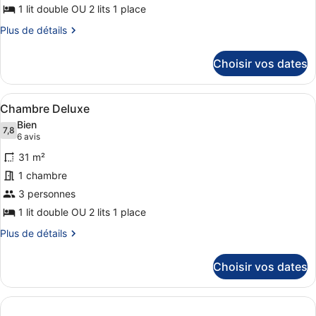
de
1 lit double OU 2 lits 1 place
chambre :
Plus
Plus de détails
Chambre
de
détails
Confort
Choisir vos dates
sur
le
type
Afficher
Une chambre d’hôtel moderne avec u
5
de
Chambre Deluxe
toutes
chambre
Bien
Chambre
les
7,8
7,8 sur 10
(6 avis)
6 avis
Confort
photos
31 m²
pour
1 chambre
ce
3 personnes
type
de
1 lit double OU 2 lits 1 place
chambre :
Plus
Plus de détails
Chambre
de
détails
Deluxe
Choisir vos dates
sur
le
type
de