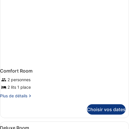
chambre
Chambre
Deluxe
Comfort Room
2 personnes
2 lits 1 place
Plus
Plus de détails
de
détails
Choisir vos dates
sur
le
type
Afficher
Minibar, coffres-forts dans les ch
1
de
Deluxe Room