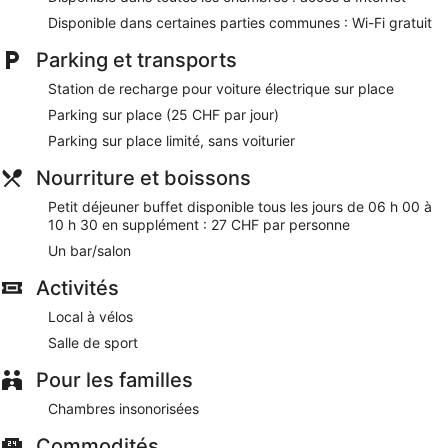
quelques minutes de marche de Parc aventure de Zurich-
Kloten. Dans cet hébergement, vous profiterez de
Disponible dans certaines parties communes : Wi-Fi gratuit
prestations de choix comme l'accès Wi-Fi à Internet gratuit
Parking et transports
et un centre de fitness, sans oublier un bar. Cet
hébergement propose des services et équipements pour
Station de recharge pour voiture électrique sur place
chouchouter les boules de tous poils, notamment des
gamelles pour l'eau et la nourriture.
Parking sur place (25 CHF par jour)
Parking sur place limité, sans voiturier
Wi-Fi gratuit dans certains espaces communs
Vous profiterez sur place d'bar/salon
Nourriture et boissons
Petit déjeuner buffet servi tous les jours en supplément
Petit déjeuner buffet disponible tous les jours de 06 h 00 à
Parking sans service de voiturier disponible en
10 h 30 en supplément : 27 CHF par personne
supplément
Un bar/salon
Parmi les prestations offertes, on trouve des journaux
Activités
gratuits dans le hall, un coffre-fort à la réception et un
centre d'affaires ouvert 24 h/24
Local à vélos
Salle de fitness et activités fun pour tous les âges :
Salle de sport
passez un séjour divertissant grâce au nombreux loisirs
proposés sur place
Pour les familles
le personnel attentionné et l'emplacement plaisent
Chambres insonorisées
beaucoup aux clients
À 10 minutes en voiture de Musée national suisse et à 11
Commodités