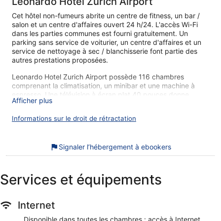
Leonardo Hotel Zurich Airport
Cet hôtel non-fumeurs abrite un centre de fitness, un bar /
salon et un centre d'affaires ouvert 24 h/24. L'accès Wi-Fi
dans les parties communes est fourni gratuitement. Un
parking sans service de voiturier, un centre d'affaires et un
service de nettoyage à sec / blanchisserie font partie des
autres prestations proposées.
Leonardo Hotel Zurich Airport possède 116 chambres
comprenant la climatisation, un minibar et une machine à
espresso. Une télévision à écran plat 40 pouces donne
Afficher plus
accès aux chaînes par satellite.
Les salles de bain comprennent une douche avec un
Informations sur le droit de rétractation
pommeau de douche à « effet pluie », des articles de toilette
gratuits et un sèche-cheveux. Les voyageurs d'affaires
apprécieront des bureaux, des coffres-forts et un téléphone
Signaler l’hébergement à ebookers
à disposition dans les chambres. Un service de ménage est
fourni tous les jours.
Services et équipements
Cet hôtel propose un centre de fitness.
Nos clients nous ont dit qu'ils avaient été agréablement
Internet
surpris par Leonardo Hotel Zurich Airport et son
emplacement. Lors de votre séjour, vous ne serez qu'à
Disponible dans toutes les chambres : accès à Internet