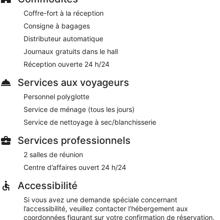
minutes de Bahnhofstrasse
Coffre-fort à la réception
Les animaux de compagnie sont admis moyennant un
supplément
Consigne à bagages
Des services et équipements sont disponibles pour
Distributeur automatique
chouchouter les boules de tous poils, notamment des
Journaux gratuits dans le hall
gamelles pour l'eau et la nourriture
Réception ouverte 24 h/24
Le Wi-Fi est disponible gratuitement dans les espaces
communs. Un centre d'affaires ouvert 24 h/24 et 2 des salles
Services aux voyageurs
de réunion sont mis à la disposition des voyageurs d'affaires.
Personnel polyglotte
L'hébergement abrite un bar / salon, l'idéal pour siroter un
cocktail après une journée de visites. Très pratique pour les
Service de ménage (tous les jours)
voyages d'affaires, Leonardo Hotel Zurich Airport offre
Service de nettoyage à sec/blanchisserie
également une salle de fitness, un distributeur automatique
de boissons et d'en-cas et un personnel polyglotte.
Services professionnels
Moyennant un supplément, un parking est disponible.
Cet hôtel 4 de Kloten est non-fumeurs.
2 salles de réunion
Centre d’affaires ouvert 24 h/24
Moyennant un supplément, les clients peuvent bénéficier
d'un petit déjeuner buffet tous les jours de 06 h 00 à
Accessibilité
10 h 30.
Si vous avez une demande spéciale concernant
Un service d'étage (horaires limités) est disponible.
l’accessibilité, veuillez contacter l’hébergement aux
coordonnées figurant sur votre confirmation de réservation.