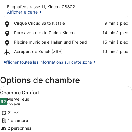
Flughafenstrasse 11, Kloten, 08302
Afficher la carte
Place,
Cirque Circus Salto Natale
‪9 min à pied‬
Cirque
Afficher la carte
Place,
Parc aventure de Zurich-Kloten
‪14 min à pied‬
Circus
Parc
Salto
Place,
Piscine municipale Hallen und Freibad
‪15 min à pied‬
aventure
Natale
Piscine
de
Airport,
Aéroport de Zurich (ZRH)
‪19 min à pied‬
municipale
Zurich-
Aéroport
Hallen
Kloten
de
Afficher toutes les informations sur cette zone
und
Zurich
Freibad
(ZRH)
Options de chambre
Afficher
Une chambre d’hôtel avec un grand 
7
Chambre Confort
toutes
Merveilleux
les
9,2
9,2 sur 10
(155 avis)
155 avis
photos
21 m²
pour
1 chambre
ce
2 personnes
type