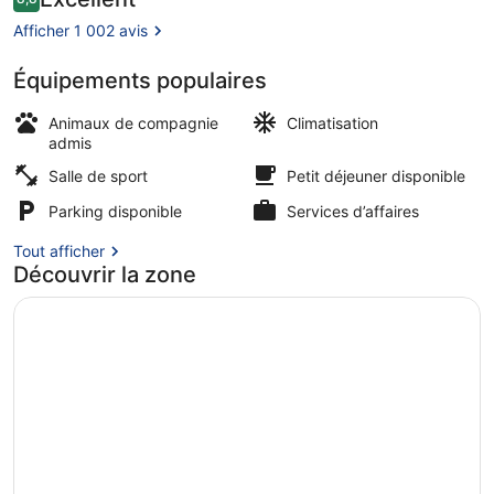
8,8 sur 10
voyageurs
Afficher 1 002 avis
Équipements populaires
Petit déjeuner buffet servi tous le
Animaux de compagnie
Climatisation
admis
Salle de sport
Petit déjeuner disponible
Parking disponible
Services d’affaires
Tout afficher
Découvrir la zone