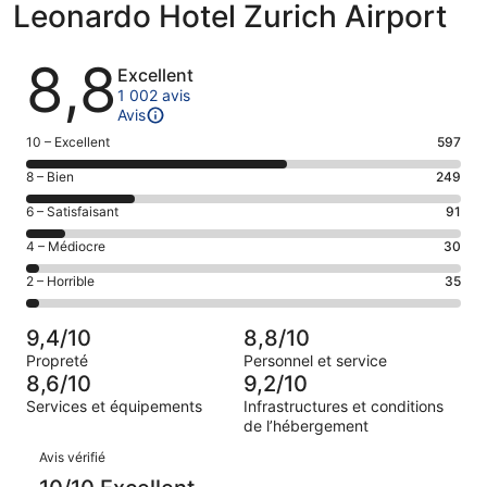
Leonardo Hotel Zurich Airport
Avis
8,8
Excellent
1 002 avis
Avis
Note
10 – Excellent
597
des
Note
8 – Bien
249
voyageurs
des
de 10
Note
6 – Satisfaisant
91
voyageurs
(Excellent),
des
de 8
Note
4 – Médiocre
30
d’après 597 avis
voyageurs
(Bien),
des
sur 1002.
de 6
Note
2 – Horrible
35
d’après 249 avis
voyageurs
(Satisfaisant),
des
sur 1002.
de 4
d’après 91 avis
voyageurs
(Médiocre),
9,4/10
8,8/10
sur 1002.
de 2
d’après 30 avis
Propreté
Personnel et service
(Horrible),
sur 1002.
8,6/10
9,2/10
d’après 35 avis
Services et équipements
Infrastructures et conditions
sur 1002.
de l’hébergement
Avis
Avis vérifié