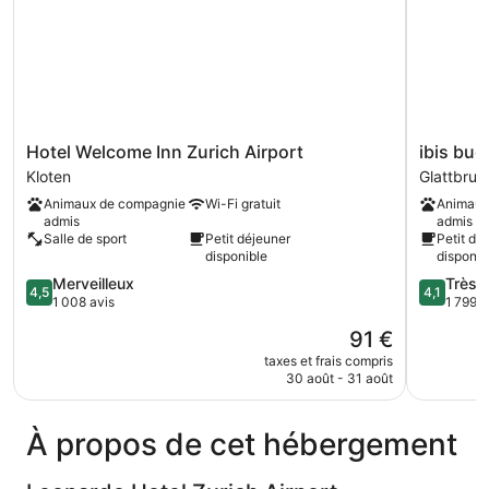
Hotel
ibis
Hotel Welcome Inn Zurich Airport
ibis bud
Welcome
budget
Kloten
Glattbrug
Inn
Zurich
Animaux de compagnie
Wi-Fi gratuit
Animaux
Zurich
Airport
admis
admis
Airport
Glattbrug
Salle de sport
Petit déjeuner
Petit dé
Kloten
disponible
disponib
4.5
4.1
Merveilleux
Très 
4,5
4,1
sur
sur
1 008 avis
1 799 a
5,
5,
Le
91 €
Merveilleux,
Très
nouveau
1 008 avis
bien,
taxes et frais compris
prix
30 août - 31 août
1 799 avi
est
de
91 €
À propos de cet hébergement