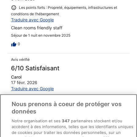
Les points forts : Propreté, équipements, infrastructures et
conditions de l’hébergement
Traduire avec Google
Clean rooms friendly staff
Séjour de 1 nuit en novembre 2025
0
Avis vérifié
6/10 Satisfaisant
Carol
17 févr. 2026
Traduire avec Google
Could provide coffe and milk. 37 chf for buffet breakfast,
thats 70 dollars Canadian each person. Pricey for an
Nous prenons à coeur de protéger vos
airport hotel
données
Séjour de 1 nuit en février 2026
Notre organisation et ses
347
partenaires stockent et/ou
0
accèdent à des informations, telles que les identifiants uniques
de cookies pour traiter les données personnelles, sur un