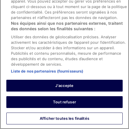
appareil. Vous pouvez accepter ou gérer vos préférences en
Avis vérifié
cliquant ci-dessous ou à tout moment sur la page de la politique
6/10 Satisfaisant
de confidentialité. Ces préférences seront signalées à nos
partenaires et n’affecteront pas les données de navigation.
Francisco
Nos équipes ainsi que nos partenaires externes, traitent
24 févr. 2026
des données selon les finalités suivantes :
Les points faibles : Services et équipements
Utiliser des données de géolocalisation précises. Analyser
Traduire avec Google
activement les caractéristiques de l’appareil pour l’identification.
That whas ok
Stocker et/ou accéder à des informations sur un appareil.
Séjour de 1 nuit en janvier 2026
Publicités et contenu personnalisés, mesure de performance
des publicités et du contenu, études d’audience et
0
développement de services.
Liste de nos partenaires (fournisseurs)
Avis vérifié
8/10 Bien
J'accepte
Walaa
2 nov. 2025
Tout refuser
Les points forts : Propreté, équipements, infrastructures et
conditions de l’hébergement
Traduire avec Google
Afficher toutes les finalités
Good hotel for overnight layover.