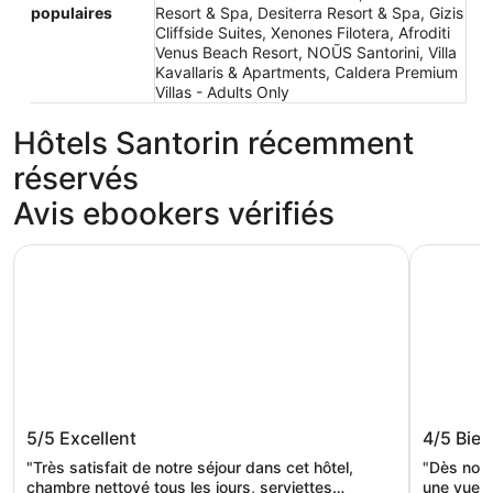
populaires
Resort & Spa, Desiterra Resort & Spa, Gizis
Cliffside Suites, Xenones Filotera, Afroditi
Venus Beach Resort, NOŪS Santorini, Villa
Kavallaris & Apartments, Caldera Premium
Villas - Adults Only
Hôtels Santorin récemment
réservés
Avis ebookers vérifiés
Santorini Palace
Hotel Sunn
Santorini Palace
Hotel S
5/5
Excellent
4/5
Bien
"Très satisfait de notre séjour dans cet hôtel,
"Dès notr
chambre nettoyé tous les jours, serviettes
une vue à