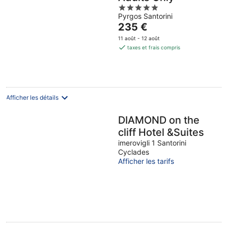
5
Pyrgos Santorini
out
Le
235 €
of
prix
5
11 août - 12 août
est
taxes et frais compris
de
235 €
par
nuit
Afficher les détails
DIAMOND on the
cliff Hotel &Suites
imerovigli 1 Santorini
Cyclades
Afficher les tarifs