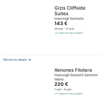
Gizis Cliffside
Suites
Imerovigli Santorini
Le
143 €
prix
26 août - 27 août
est
taxes et frais compris
de
143 €
par
nuit
Afficher les détails
Xenones Filotera
Imerovigli Santorini Santorini
Island
Le
220 €
prix
7 août - 8 août
est
taxes et frais compris
de
220 €