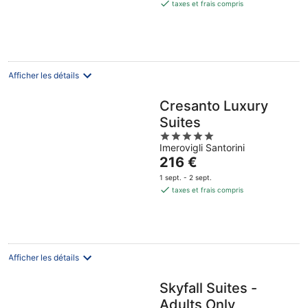
est
taxes et frais compris
de
190 €
par
nuit
Afficher les détails
Cresanto Luxury
Suites
5
Imerovigli Santorini
out
Le
216 €
of
prix
5
1 sept. - 2 sept.
est
taxes et frais compris
de
216 €
par
nuit
Afficher les détails
Skyfall Suites -
Adults Only