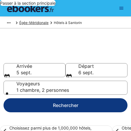
Passer à la section principale
Égée-Méridionale
Hôtels à Santorin
Réserver un hôtel à Santorin –
Choisissez parmi 4 524 hôtels
Hôtels à partir de 74 €
Arrivée
Départ
5 sept.
6 sept.
Voyageurs
1 chambre, 2 personnes
Rechercher
Choisissez parmi plus de 1,000,000 hôtels,
Obte