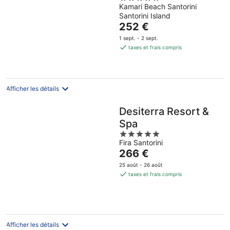
Kamari Beach Santorini
out
Santorini Island
of
Le
252 €
5
prix
1 sept. - 2 sept.
est
taxes et frais compris
de
252 €
par
nuit
Afficher les détails
Desiterra Resort &
Spa
5
Fira Santorini
out
Le
266 €
of
prix
5
25 août - 26 août
est
taxes et frais compris
de
266 €
par
nuit
Afficher les détails