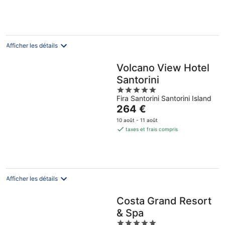
132 €
par
nuit
Afficher les détails
Volcano View Hotel
Santorini
5
Fira Santorini Santorini Island
out
Le
264 €
of
prix
5
10 août - 11 août
est
taxes et frais compris
de
264 €
par
nuit
Afficher les détails
Costa Grand Resort
& Spa
5