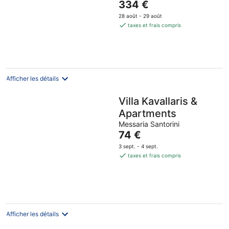
Le
334 €
5
prix
28 août - 29 août
est
taxes et frais compris
de
334 €
par
nuit
Afficher les détails
Villa Kavallaris &
Apartments
Messaria Santorini
Le
74 €
prix
3 sept. - 4 sept.
est
taxes et frais compris
de
74 €
par
nuit
Afficher les détails