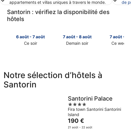
appartements et villas uniques à travers le monde.
de p
Santorin : vérifiez la disponibilité des
hôtels
6 août - 7 août
7 août - 8 août
7 août - 9 
Ce soir
Demain soir
Ce week-
Consulter
Consulter
Consulter
les
les
les
prix
prix
prix
à
à
à
Santorin
Santorin
Santorin
Notre sélection d’hôtels à
pour
pour
pour
Santorin
cette
demain
ce
nuit,
soir,
week-
6
7
end,
Santorini Palace
août
août
7
4
-
-
août
Fira town Santorini Santorini
out
7
8
-
Island
of
août
août
9
Le
190 €
5
août
prix
21 août - 22 août