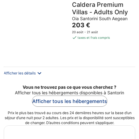
Caldera Premium
Villas - Adults Only
Oia Santorini South Aegean
Le
203 €
prix
20 août - 21 août
est
taxes et frais compris
de
203 €
par
nuit
Afficher les détails
Vous ne trouvez pas ce que vous cherchez ?
Afficher tous les hébergements disponibles à Santorin
Afficher tous les hébergements
Prix le plus bas trouvé au cours des 24 dernières heures sur la base d’un
séjour d’une nuit pour 2 adultes. Les prix et la disponibilité sont susceptibles
de changer. D’autres conditions peuvent s’appliquer.