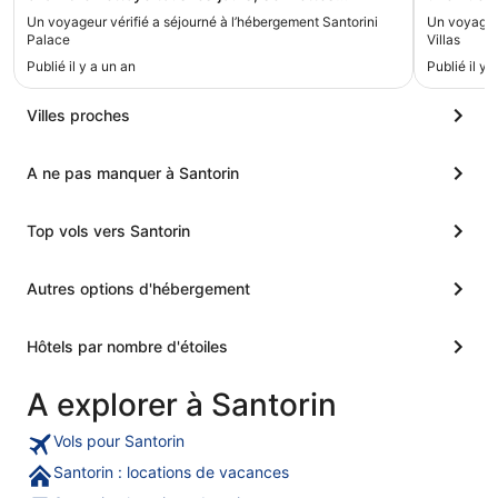
changées tous les jours. Personnel très
accompagn
Un voyageur vérifié a séjourné à l’hébergement Santorini
Un voyageur
sympathique et agréable. Je recommande
couchers 
Palace
Villas
vivement."
contempla
Publié il y a un an
Publié il y 
où il fai
vraiment l
quotidien. Le personnel mérite une mention t
Villes proches
particuliè
attention
A ne pas manquer à Santorin
atmosphèr
premiers instants. Côté
déjeuner 
Top vols vers Santorin
savoureux
commencer la jour
réserves 
Autres options d'hébergement
salle de 
constructi
être amélio
Hôtels par nombre d'étoiles
ces détail
globale. 
chaleure
A explorer à Santorin
ressource
Vols pour Santorin
Santorin : locations de vacances