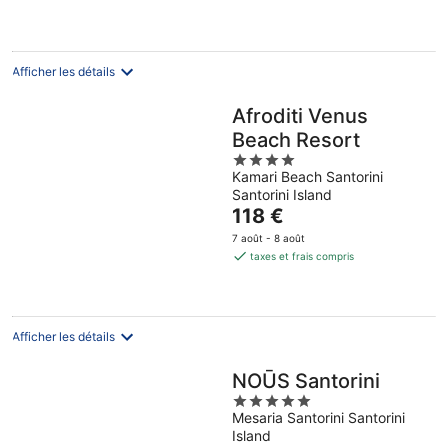
par
nuit
Afficher les détails
Afroditi Venus
Beach Resort
4
Kamari Beach Santorini
out
Santorini Island
of
Le
118 €
5
prix
7 août - 8 août
est
taxes et frais compris
de
118 €
par
nuit
Afficher les détails
NOŪS Santorini
5
Mesaria Santorini Santorini
out
Island
of