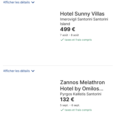
Afficher les détails
Hotel Sunny Villas
Imerovigli Santorini Santorini
Island
Le
499 €
prix
7 août - 8 août
est
taxes et frais compris
de
499 €
par
nuit
Afficher les détails
Zannos Melathron
Hotel by Omilos
Hotels
Pyrgos Kallistis Santorini
Le
132 €
prix
5 sept. - 6 sept.
est
taxes et frais compris
de