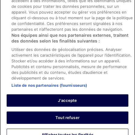
accèdent à des informations, telles que les identifiants uniques
Directives de contenu et signalement de contenus
de cookies pour traiter les données personnelles, sur un
appareil. Vous pouvez accepter ou gérer vos préférences en
Aide
cliquant ci-dessous ou à tout moment sur la page de la politique
de confidentialité. Ces préférences seront signalées à nos
Soutien
partenaires et n’affecteront pas les données de navigation.
Nos équipes ainsi que nos partenaires externes, traitent
Annuler votre réservation d’hôtel ou de propriété de vacances
des données selon les finalités suivantes :
Annuler votre vol
Utiliser des données de géolocalisation précises. Analyser
Échéances de remboursement
activement les caractéristiques de l’appareil pour l’identification.
Stocker et/ou accéder à des informations sur un appareil.
Utiliser un coupon ebookers
Publicités et contenu personnalisés, mesure de performance
des publicités et du contenu, études d’audience et
développement de services.
Liste de nos partenaires (fournisseurs)
Parmi les moyens de paiement acceptés sur ebookers.fr figurent :
American Express, Diner’s Club International, Mastercard, Visa, Visa
J'accepte
Electron, CartaSi, Carte Bleue, PayPal et Eurocard.
© 2026 Expedia, Inc., une entreprise d’Expedia Group. Tous droits
réservés. ebookers et le logo ebookers sont des marques
commerciales ou des marques déposées d’Expedia, Inc.
Tout refuser
Afficher toutes les finalités