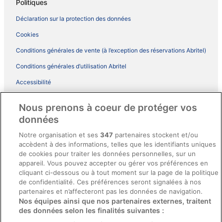
Politiques
Déclaration sur la protection des données
Cookies
Conditions générales de vente (à l’exception des réservations Abritel)
Conditions générales d’utilisation Abritel
Accessibilité
Comment fonctionne notre site
Nous prenons à coeur de protéger vos
Conditions générales du programme BONUS+ d’ebookers
données
Mentions légales / Nous contacter
Notre organisation et ses
347
partenaires stockent et/ou
accèdent à des informations, telles que les identifiants uniques
Directives de contenu et signalement de contenus
de cookies pour traiter les données personnelles, sur un
appareil. Vous pouvez accepter ou gérer vos préférences en
Aide
cliquant ci-dessous ou à tout moment sur la page de la politique
de confidentialité. Ces préférences seront signalées à nos
Soutien
partenaires et n’affecteront pas les données de navigation.
Nos équipes ainsi que nos partenaires externes, traitent
Annuler votre réservation d’hôtel ou de propriété de vacances
des données selon les finalités suivantes :
Annuler votre vol