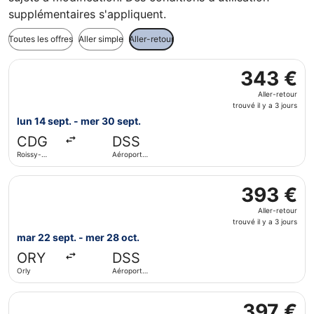
supplémentaires s'appliquent.
Toutes les offres
Aller simple
Aller-retour
Sélectionner le vol Iberia, décollant le lun 14 sept. de Ro
343 €
343 €
Aller-
Aller-retour
retour,
trouvé il y a 3 jours
trouvé
lun 14 sept. - mer 30 sept.
il
CDG
DSS
y
Roissy-
Aéroport
a
Charles de
international
3
Gaulle
Blaise-
Sélectionner le vol Iberia, décollant le mar 22 sept. de Or
Diagne
jours
393 €
393 €
Aller-
Aller-retour
retour,
trouvé il y a 3 jours
trouvé
mar 22 sept. - mer 28 oct.
il
ORY
DSS
y
Orly
Aéroport
a
international
3
Blaise-
Sélectionner le vol TAP Portugal, décollant le mar 15 sept.
Diagne
jours
397 €
397 €