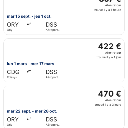
Aller-
Aller-retour
retour,
trouvé il y a 1 heure
trouvé
mar 15 sept. - jeu 1 oct.
il
ORY
DSS
y
Orly
Aéroport
a
international
1
Blaise-
Sélectionner le vol Royal Air Maroc, décollant le lun 1 ma
Diagne
heure
422 €
422 €
Aller-
Aller-retour
retour,
trouvé il y a 1 jour
trouvé
lun 1 mars - mer 17 mars
il
CDG
DSS
y
Roissy-
Aéroport
a
Charles de
international
1
Gaulle
Blaise-
Sélectionner le vol Vueling Airlines, décollant le mar 22 s
Diagne
jour
470 €
470 €
Aller-
Aller-retour
retour,
trouvé il y a 3 jours
trouvé
mar 22 sept. - mer 28 oct.
il
ORY
DSS
y
Orly
Aéroport
a
international