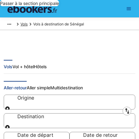
Passer à la section principale
Vols
Vols à destination de Sénégal
Vols
Vol + hôtel
Hôtels
Vols Sénégal: réserver un billet
d'avion pas cher
Aller-retour
Aller simple
Multidestination
Origine
Origine
Destination
Destination
Date de départ
Date de retour