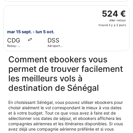
3
Blaise-
Sélectionner le vol Swiss International Air Lines, décollan
Diagne
jours
524 €
524 €
Aller-
Aller-retour
retour,
trouvé il y a 2 jours
trouvé
mar 15 sept. - lun 5 oct.
il
CDG
DSS
y
Roissy-
Aéroport
a
Charles de
international
2
Gaulle
Blaise-
Comment ebookers vous
Diagne
jours
permet de trouver facilement
les meilleurs vols à
destination de Sénégal
En choisissant Sénégal, vous pouvez utiliser ebookers pour
choisir aisément le vol correspondant le mieux à vos dates
et à votre budget. Tout ce que vous avez à faire est de
sélectionner vos dates de séjour, et ebookers affichera les
compagnies aériennes et les itinéraires disponibles. Si vous
avez déjà une compagnie aérienne préférée et si vous