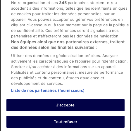
Notre organisation et ses
345
partenaires stockent et/ou
accèdent à des informations, telles que les identifiants uniques
Directives de contenu et signalement de contenus
de cookies pour traiter les données personnelles, sur un
appareil. Vous pouvez accepter ou gérer vos préférences en
Aide
cliquant ci-dessous ou à tout moment sur la page de la politique
de confidentialité. Ces préférences seront signalées à nos
Soutien
partenaires et n’affecteront pas les données de navigation.
Nos équipes ainsi que nos partenaires externes, traitent
Annuler votre réservation d’hôtel ou de propriété de vacances
des données selon les finalités suivantes :
Annuler votre vol
Utiliser des données de géolocalisation précises. Analyser
Échéances de remboursement
activement les caractéristiques de l’appareil pour l’identification.
Stocker et/ou accéder à des informations sur un appareil.
Utiliser un coupon ebookers
Publicités et contenu personnalisés, mesure de performance
des publicités et du contenu, études d’audience et
développement de services.
Liste de nos partenaires (fournisseurs)
Parmi les moyens de paiement acceptés sur ebookers.fr figurent :
American Express, Diner’s Club International, Mastercard, Visa, Visa
J'accepte
Electron, CartaSi, Carte Bleue, PayPal et Eurocard.
© 2026 Expedia, Inc., une entreprise d’Expedia Group. Tous droits
réservés. ebookers et le logo ebookers sont des marques
commerciales ou des marques déposées d’Expedia, Inc.
Tout refuser