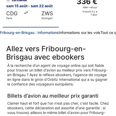
336 €
5
Aller-
sam 15 août - sam 22 août
Aller-retour
jours
retour,
trouvé il y a
CDG
ZWS
trouvé
1 jour
Paris
Stuttgart
il
y
a
Fribourg-en-Brisgau : Informations
Informations sur les vols
Tout ce 
1
jour
Allez vers Fribourg-en-
Brisgau avec ebookers
À la recherche d’un agent de voyage online qui soit fiable
pour trouver un billet d'avion au meilleur prix vers Fribourg-
en-Brisgau ? Ayez le réflexe ebookers, l'agence de voyage
en ligne dans le giron d’Orbitz International qui a su gagner
la confiance des voyageurs européens.
Billets d’avion au meilleur prix garanti
Clamer haut et fort que l'on n'est pas cher, c'est facile. Chez
ebookers, cette déclaration est assortie d'une garantie : si
vous trouvez ailleurs le même billet d'avion pour Fribourg-