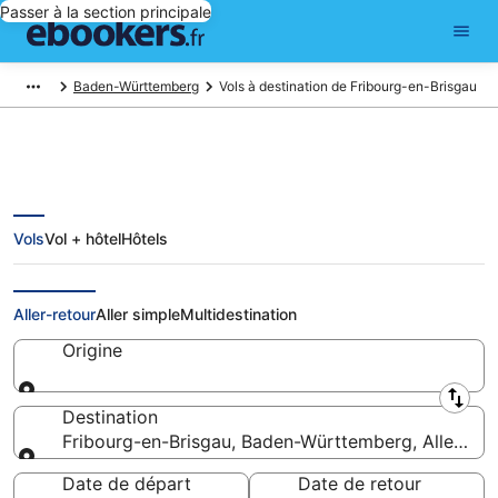
Passer à la section principale
Baden-Württemberg
Vols à destination de Fribourg-en-Brisgau
Vols
Vol + hôtel
Hôtels
Vols pas chers pour Fribourg-en-
Brisgau
Aller-retour
Aller simple
Multidestination
Origine
Origine
Destination
Fribourg-en-Brisgau, Baden-Württemberg, Allemag
Destination
Date de départ
Date de retour