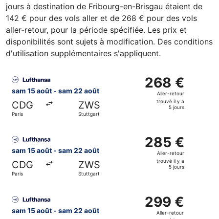
jours à destination de Fribourg-en-Brisgau étaient de
142 € pour des vols aller et de 268 € pour des vols
aller-retour, pour la période spécifiée. Les prix et
disponibilités sont sujets à modification. Des conditions
d'utilisation supplémentaires s'appliquent.
Sélectionner le vol Lufthansa, décollant le sam 15 août de 
268 €
268 €
Aller-
sam 15 août - sam 22 août
Aller-retour
retour,
trouvé il y a
CDG
ZWS
trouvé
5 jours
Paris
Stuttgart
il
y
Sélectionner le vol Lufthansa, décollant le sam 15 août de 
a
285 €
285 €
5
Aller-
sam 15 août - sam 22 août
Aller-retour
jours
retour,
trouvé il y a
CDG
ZWS
trouvé
5 jours
Paris
Stuttgart
il
y
Sélectionner le vol Lufthansa, décollant le sam 15 août de 
a
299 €
299 €
5
Aller-
sam 15 août - sam 22 août
Aller-retour
jours
retour,