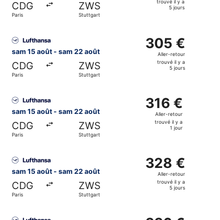
trouvé il y a
CDG
ZWS
trouvé
5 jours
Paris
Stuttgart
il
y
Sélectionner le vol Lufthansa, décollant le sam 15 août de 
a
305 €
305 €
5
Aller-
sam 15 août - sam 22 août
Aller-retour
jours
retour,
trouvé il y a
CDG
ZWS
trouvé
5 jours
Paris
Stuttgart
il
y
Sélectionner le vol Lufthansa, décollant le sam 15 août de 
a
316 €
316 €
5
Aller-
sam 15 août - sam 22 août
Aller-retour
jours
retour,
trouvé il y a
CDG
ZWS
trouvé
1 jour
Paris
Stuttgart
il
y
Sélectionner le vol Lufthansa, décollant le sam 15 août de 
a
328 €
328 €
1
Aller-
sam 15 août - sam 22 août
Aller-retour
jour
retour,
trouvé il y a
CDG
ZWS
trouvé
5 jours
Paris
Stuttgart
il
y
Sélectionner le vol Lufthansa, décollant le sam 15 août de 
a
336 €