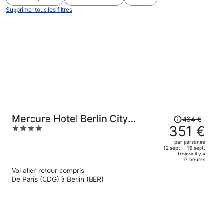
Supprimer tous les filtres
Le
Mercure Hotel Berlin City
464 €
prix
351 €
4
West
était
out
par personne
de
of
12 sept. - 16 sept.
trouvé il y a
464 €.
5
17 heures
Le
Vol aller-retour compris
prix
De Paris (CDG) à Berlin (BER)
est
maintenant
de
351 €