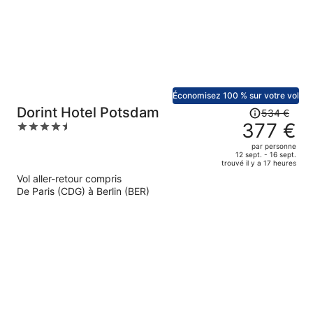
par
personne.
Économisez 100 % sur votre vol
Le
Dorint Hotel Potsdam
534 €
prix
377 €
4.5
était
out
par personne
de
of
12 sept. - 16 sept.
trouvé il y a 17 heures
534 €.
5
Vol aller-retour compris
Le
De Paris (CDG) à Berlin (BER)
prix
est
maintenant
de
377 €
par
personne.