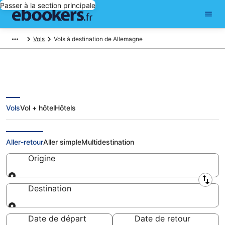
Passer à la section principale
Vols
Vols à destination de Allemagne
Vols
Vol + hôtel
Hôtels
Vols Allemagne: réserver un billet
d'avion pas cher
Aller-retour
Aller simple
Multidestination
Origine
Origine
Destination
Destination
Date de départ
Date de retour