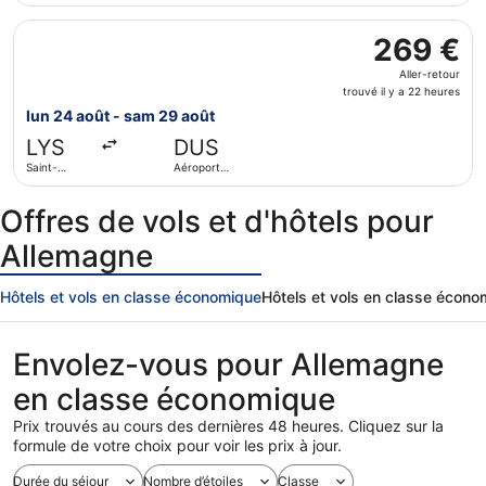
22
de
Sélectionner le vol Lufthansa, décollant le lun 24 août de
Düsseldorf
heures
269 €
269 €
Aller-
Aller-retour
retour,
trouvé il y a 22 heures
trouvé
lun 24 août - sam 29 août
il
LYS
DUS
y
Saint-
Aéroport
a
Exupéry
international
22
de
Düsseldorf
Offres de vols et d'hôtels pour
heures
Allemagne
Hôtels et vols en classe économique
Hôtels et vols en classe écon
Envolez-vous pour Allemagne
en classe économique
Prix trouvés au cours des dernières 48 heures. Cliquez sur la
formule de votre choix pour voir les prix à jour.
Durée du séjour
Nombre d’étoiles
Classe