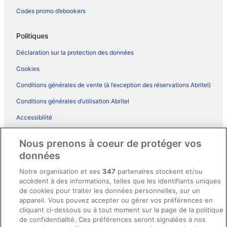
Codes promo d’ebookers
Politiques
Déclaration sur la protection des données
Cookies
Conditions générales de vente (à l’exception des réservations Abritel)
Conditions générales d’utilisation Abritel
Accessibilité
Comment fonctionne notre site
Nous prenons à coeur de protéger vos
Conditions générales du programme BONUS+ d’ebookers
données
Mentions légales / Nous contacter
Notre organisation et ses
347
partenaires stockent et/ou
accèdent à des informations, telles que les identifiants uniques
Directives de contenu et signalement de contenus
de cookies pour traiter les données personnelles, sur un
appareil. Vous pouvez accepter ou gérer vos préférences en
Aide
cliquant ci-dessous ou à tout moment sur la page de la politique
de confidentialité. Ces préférences seront signalées à nos
Soutien