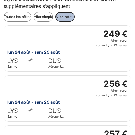
supplémentaires s'appliquent.
Toutes les offres
Aller simple
Aller-retour
Sélectionner le vol Lufthansa, décollant le lun 24 août de
249 €
249 €
Aller-
Aller-retour
retour,
trouvé il y a 22 heures
trouvé
lun 24 août - sam 29 août
il
LYS
DUS
y
Saint-
Aéroport
a
Exupéry
international
22
de
Sélectionner le vol Austrian Airlines, décollant le lun 24
Düsseldorf
heures
256 €
256 €
Aller-
Aller-retour
retour,
trouvé il y a 22 heures
trouvé
lun 24 août - sam 29 août
il
LYS
DUS
y
Saint-
Aéroport
a
Exupéry
international
22
de
Sélectionner le vol Lufthansa, décollant le lun 24 août de
Düsseldorf
heures
257 €
257 €