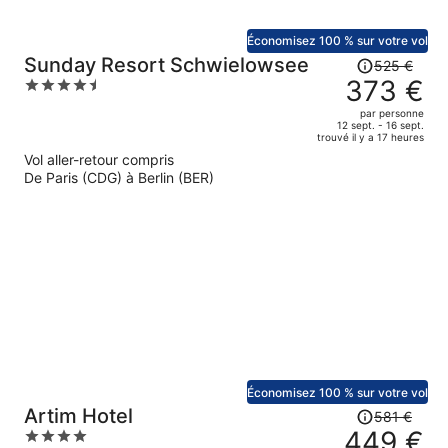
Économisez 100 % sur votre vol
Le
Sunday Resort Schwielowsee
525 €
prix
373 €
4.5
était
out
par personne
de
of
12 sept. - 16 sept.
trouvé il y a 17 heures
525 €.
5
Vol aller-retour compris
Le
De Paris (CDG) à Berlin (BER)
prix
est
maintenant
de
373 €
par
personne.
Économisez 100 % sur votre vol
Le
Artim Hotel
581 €
prix
449 €
4