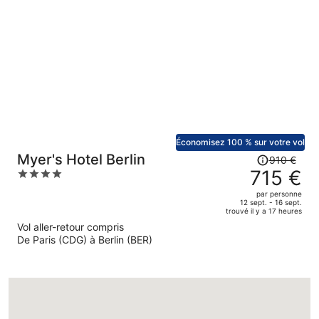
est
maintenant
de
601 €
par
personne.
Économisez 100 % sur votre vol
Le
Myer's Hotel Berlin
910 €
prix
715 €
4
était
out
par personne
de
of
12 sept. - 16 sept.
trouvé il y a 17 heures
910 €.
5
Vol aller-retour compris
Le
De Paris (CDG) à Berlin (BER)
prix
est
maintenant
de
715 €
par