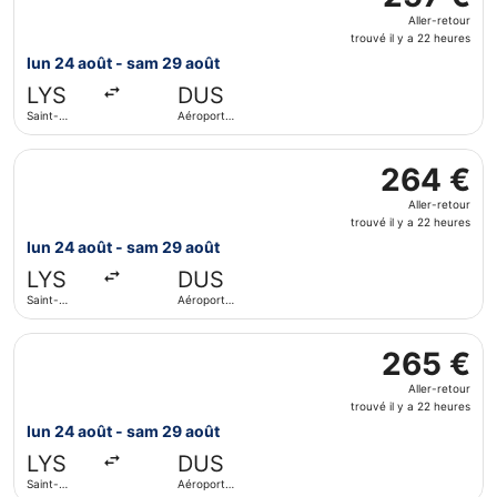
Aller-
Aller-retour
retour,
trouvé il y a 22 heures
trouvé
lun 24 août - sam 29 août
il
LYS
DUS
y
Saint-
Aéroport
a
Exupéry
international
22
de
Sélectionner le vol Austrian Airlines, décollant le lun 24
Düsseldorf
heures
264 €
264 €
Aller-
Aller-retour
retour,
trouvé il y a 22 heures
trouvé
lun 24 août - sam 29 août
il
LYS
DUS
y
Saint-
Aéroport
a
Exupéry
international
22
de
Sélectionner le vol Lufthansa, décollant le lun 24 août de
Düsseldorf
heures
265 €
265 €
Aller-
Aller-retour
retour,
trouvé il y a 22 heures
trouvé
lun 24 août - sam 29 août
il
LYS
DUS
y
Saint-
Aéroport
a
Exupéry
international