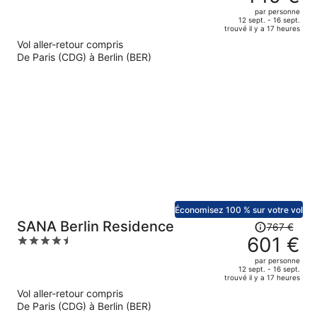
était
out
par personne
de
of
12 sept. - 16 sept.
trouvé il y a 17 heures
581 €.
5
Vol aller-retour compris
Le
De Paris (CDG) à Berlin (BER)
prix
est
maintenant
de
449 €
par
personne.
Économisez 100 % sur votre vol
Le
SANA Berlin Residence
767 €
prix
601 €
4.5
était
out
par personne
de
of
12 sept. - 16 sept.
trouvé il y a 17 heures
767 €.
5
Vol aller-retour compris
Le
De Paris (CDG) à Berlin (BER)
prix