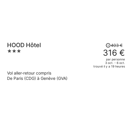
par
personne.
Le
HOOD Hôtel
403 €
prix
316 €
3
était
out
par personne
de
of
3 oct. - 6 oct.
trouvé il y a 19 heures
403 €.
5
Vol aller-retour compris
Le
De Paris (CDG) à Genève (GVA)
prix
est
maintenant
de
316 €
par
personne.