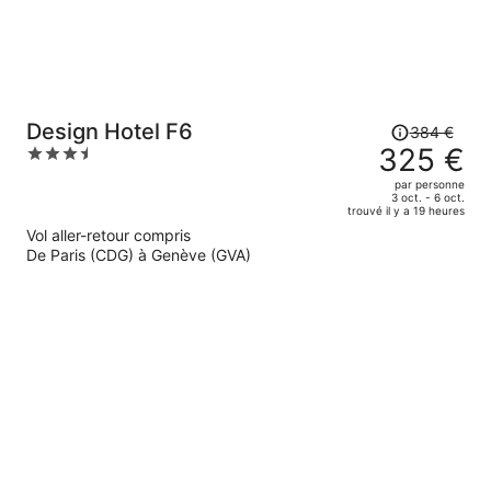
personne.
Le
Design Hotel F6
384 €
prix
325 €
3.5
était
out
par personne
de
of
3 oct. - 6 oct.
trouvé il y a 19 heures
384 €.
5
Vol aller-retour compris
Le
De Paris (CDG) à Genève (GVA)
prix
est
maintenant
de
325 €
par
personne.