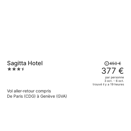
est
maintenant
de
406 €
par
personne.
Le
Sagitta Hotel
450 €
prix
377 €
3.5
était
out
par personne
de
of
3 oct. - 6 oct.
trouvé il y a 19 heures
450 €.
5
Vol aller-retour compris
Le
De Paris (CDG) à Genève (GVA)
prix
est
maintenant
de
377 €
par