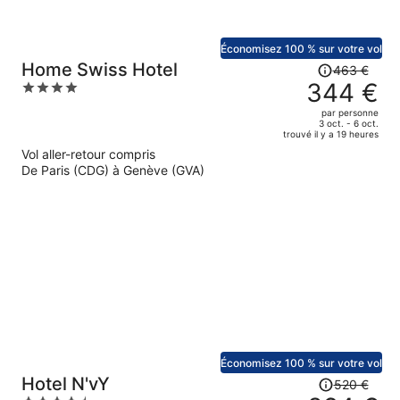
Économisez 100 % sur votre vol
Le
Home Swiss Hotel
463 €
prix
344 €
4
était
out
par personne
de
of
3 oct. - 6 oct.
trouvé il y a 19 heures
463 €.
5
Vol aller-retour compris
Le
De Paris (CDG) à Genève (GVA)
prix
est
maintenant
de
344 €
par
personne.
Économisez 100 % sur votre vol
Le
Hotel N'vY
520 €
prix