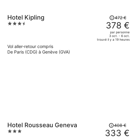
Le
Hotel Kipling
472 €
prix
378 €
3.5
était
out
par personne
de
of
3 oct. - 6 oct.
trouvé il y a 19 heures
472 €.
5
Vol aller-retour compris
Le
De Paris (CDG) à Genève (GVA)
prix
est
maintenant
de
378 €
par
personne.
Le
Hotel Rousseau Geneva
408 €
prix
333 €
3
était