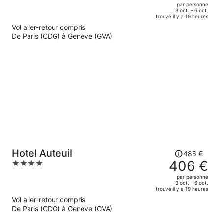
out
par personne
de
of
3 oct. - 6 oct.
trouvé il y a 19 heures
408 €.
5
Vol aller-retour compris
Le
De Paris (CDG) à Genève (GVA)
prix
est
maintenant
de
333 €
par
personne.
Le
Hotel Auteuil
486 €
prix
406 €
4
était
out
par personne
de
of
3 oct. - 6 oct.
trouvé il y a 19 heures
486 €.
5
Vol aller-retour compris
Le
De Paris (CDG) à Genève (GVA)
prix