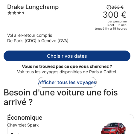
Le
Drake Longchamp
353 €
prix
300 €
3.5
était
out
par personne
de
of
3 oct. - 6 oct.
trouvé il y a 19 heures
353 €.
5
Vol aller-retour compris
Le
De Paris (CDG) à Genève (GVA)
prix
est
maintenant
Choisir vos dates
de
300 €
Vous ne trouvez pas ce que vous cherchez ?
par
Voir tous les voyages disponibles de Paris à Châtel.
personne.
Afficher tous les voyages
Besoin d'une voiture une fois
arrivé ?
Économique Chevrolet Spark
Économique
Chevrolet Spark