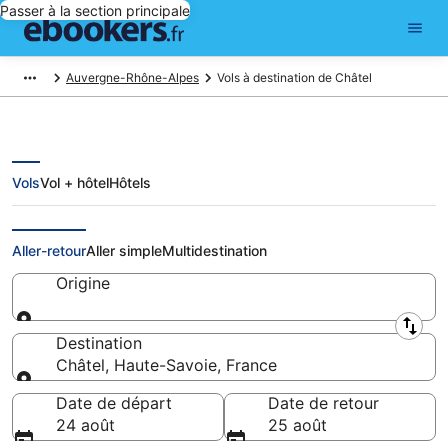
Passer à la section principale
Auvergne-Rhône-Alpes
Vols à destination de Châtel
Vols
Vol + hôtel
Hôtels
Vols pas chers pour Châtel
Aller-retour
Aller simple
Multidestination
Origine
Origine
Destination
Châtel, Haute-Savoie, France
Destination
Date de départ
Date de retour
24 août
25 août