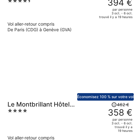
394 €
4.5
était
out
par personne
de
of
3 oct. - 6 oct.
trouvé il y a 19 heures
520 €.
5
Vol aller-retour compris
Le
De Paris (CDG) à Genève (GVA)
prix
est
maintenant
de
394 €
par
personne.
Économisez 100 % sur votre vol
Le
Le Montbrillant Hôtel
462 €
prix
358 €
4
Residence
était
out
par personne
de
of
3 oct. - 6 oct.
trouvé il y a
462 €.
5
19 heures
Le
Vol aller-retour compris