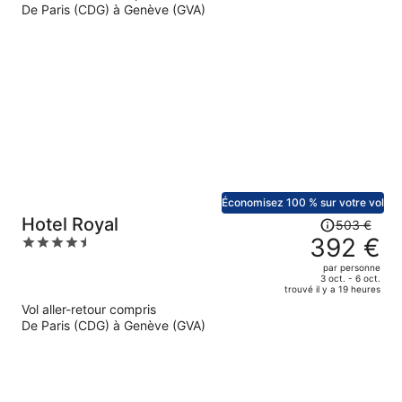
prix
De Paris (CDG) à Genève (GVA)
est
maintenant
de
358 €
par
personne.
Économisez 100 % sur votre vol
Le
Hotel Royal
503 €
prix
392 €
4.5
était
out
par personne
de
of
3 oct. - 6 oct.
trouvé il y a 19 heures
503 €.
5
Vol aller-retour compris
Le
De Paris (CDG) à Genève (GVA)
prix
est
maintenant
de
392 €