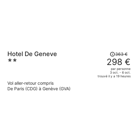
Le
Hotel De Geneve
363 €
prix
298 €
2
était
out
par personne
de
of
3 oct. - 6 oct.
trouvé il y a 19 heures
363 €.
5
Vol aller-retour compris
Le
De Paris (CDG) à Genève (GVA)
prix
est
maintenant
de
298 €
par
personne.