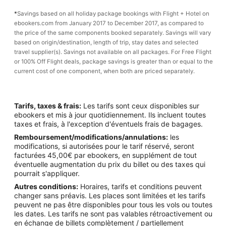
*
Savings based on all holiday package bookings with Flight + Hotel on
ebookers.com from January 2017 to December 2017, as compared to
the price of the same components booked separately. Savings will vary
based on origin/destination, length of trip, stay dates and selected
travel supplier(s). Savings not available on all packages. For Free Flight
or 100% Off Flight deals, package savings is greater than or equal to the
current cost of one component, when both are priced separately.
Tarifs, taxes & frais:
Les tarifs sont ceux disponibles sur
ebookers et mis à jour quotidiennement. Ils incluent toutes
taxes et frais, à l'exception d'éventuels frais de bagages.
Remboursement/modifications/annulations:
les
modifications, si autorisées pour le tarif réservé, seront
facturées 45,00€ par ebookers, en supplément de tout
éventuelle augmentation du prix du billet ou des taxes qui
pourrait s'appliquer.
Autres conditions:
Horaires, tarifs et conditions peuvent
changer sans préavis. Les places sont limitées et les tarifs
peuvent ne pas être disponibles pour tous les vols ou toutes
les dates. Les tarifs ne sont pas valables rétroactivement ou
en échange de billets complètement / partiellement