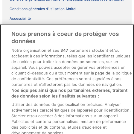
Conditions générales d’utilisation Abritel
Accessibilité
Comment fonctionne notre site
Nous prenons à coeur de protéger vos
Conditions générales du programme BONUS+ d’ebookers
données
Mentions légales / Nous contacter
Notre organisation et ses
347
partenaires stockent et/ou
accèdent à des informations, telles que les identifiants uniques
Directives de contenu et signalement de contenus
de cookies pour traiter les données personnelles, sur un
appareil. Vous pouvez accepter ou gérer vos préférences en
Aide
cliquant ci-dessous ou à tout moment sur la page de la politique
de confidentialité. Ces préférences seront signalées à nos
Soutien
partenaires et n’affecteront pas les données de navigation.
Nos équipes ainsi que nos partenaires externes, traitent
Annuler votre réservation d’hôtel ou de propriété de vacances
des données selon les finalités suivantes :
Annuler votre vol
Utiliser des données de géolocalisation précises. Analyser
activement les caractéristiques de l’appareil pour l’identification.
Échéances de remboursement
Stocker et/ou accéder à des informations sur un appareil.
Utiliser un coupon ebookers
Publicités et contenu personnalisés, mesure de performance
des publicités et du contenu, études d’audience et
développement de services.