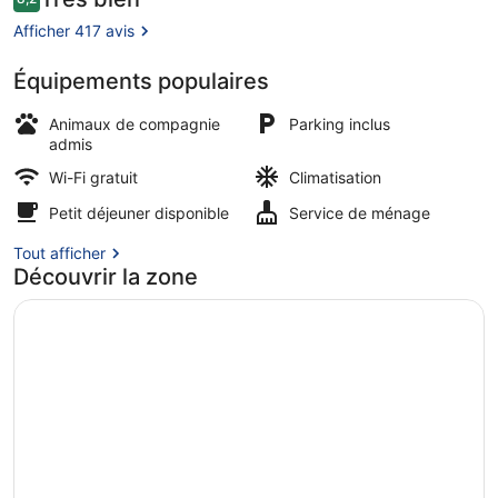
8,2 sur 10
voyageurs
Afficher 417 avis
Équipements populaires
Bureau, chambres insonorisées, Wi-
Animaux de compagnie
Parking inclus
admis
Wi-Fi gratuit
Climatisation
Petit déjeuner disponible
Service de ménage
Tout afficher
Découvrir la zone