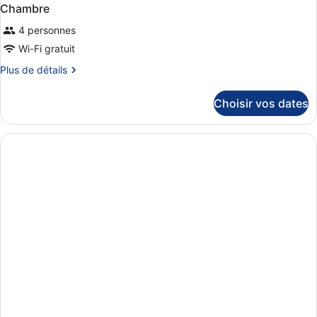
Chambre
4 personnes
Wi-Fi gratuit
Plus
Plus de détails
de
détails
Choisir vos dates
sur
le
type
de
chambre
Chambre