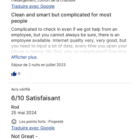
l’hébergement, confort de la chambre
Traduire avec Google
Clean and smart but complicated for most
people
Complicated to check in even if we got help from an
employee, but you cannot always be sure, there is an
employee available. Internet quality very, very good, but
you need to input a lot of data, every time you open your
phone or laptop. My God, why so complicated? One time
is acceptable.
Afficher plus
Séjour de 2 nuits en juillet 2023
0
Avis vérifié
6/10 Satisfaisant
Rod
25 mai 2024
Les points forts : Propreté
Traduire avec Google
Not Great -