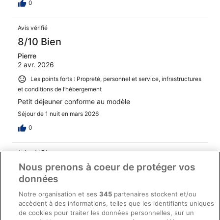
0
Avis vérifié
8/10 Bien
Pierre
2 avr. 2026
Les points forts : Propreté, personnel et service, infrastructures
et conditions de l’hébergement
Petit déjeuner conforme au modèle
Séjour de 1 nuit en mars 2026
0
Avis vérifié
10/10 Excellent
Nous prenons à coeur de protéger vos
données
DAVID
25 mars 2026
Notre organisation et ses
345
partenaires stockent et/ou
accèdent à des informations, telles que les identifiants uniques
Les points forts : Propreté, personnel et service, équipements
de cookies pour traiter les données personnelles, sur un
et infrastructures et conditions de l’hébergement