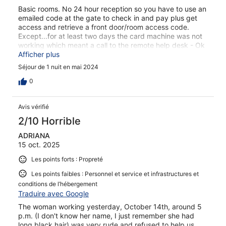
Basic rooms. No 24 hour reception so you have to use an
emailed code at the gate to check in and pay plus get
access and retrieve a front door/room access code.
Except...for at least two days the card machine was not
working which meant a call to the remote help desk - Ok
but some operators don't spaek english. On getting in to
Afficher plus
the room - not a single towel and no loo paper! Another
Séjour de 1 nuit en mai 2024
remote call to get the duty manager out! Not great :-(
0
Avis vérifié
2/10 Horrible
ADRIANA
15 oct. 2025
Les points forts : Propreté
Les points faibles : Personnel et service et infrastructures et
conditions de l’hébergement
Traduire avec Google
The woman working yesterday, October 14th, around 5
p.m. (I don't know her name, I just remember she had
long black hair) was very rude and refused to help us