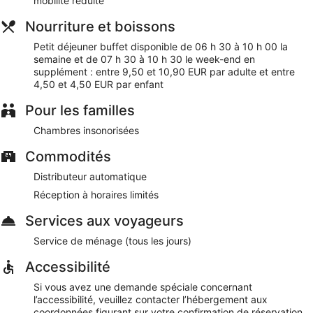
mobilité réduite
B&B HOTEL MEAUX offre une myriade de prestations
appréciables comme un distributeur automatique de
Nourriture et boissons
boissons et d'en-cas et un ascenseur. Le Wi-Fi est disponible
gratuitement dans les espaces communs. Un parking en
Petit déjeuner buffet disponible de 06 h 30 à 10 h 00 la
libre-service est disponible gratuitement.
semaine et de 07 h 30 à 10 h 30 le week-end en
Cet hôtel de Meaux est non-fumeurs.
supplément : entre 9,50 et 10,90 EUR par adulte et entre
4,50 et 4,50 EUR par enfant
Moyennant un supplément, les clients peuvent profiter d'un
petit déjeuner buffet en semaine de 06 h 30 à 10 h 00 et le
Pour les familles
week-end de 07 h 30 à 10 h 30.
Chambres insonorisées
Commodités
Distributeur automatique
Réception à horaires limités
Services aux voyageurs
Service de ménage (tous les jours)
Accessibilité
Si vous avez une demande spéciale concernant
l’accessibilité, veuillez contacter l’hébergement aux
coordonnées figurant sur votre confirmation de réservation.