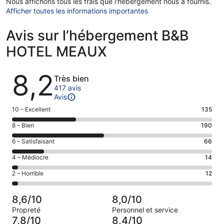
Nous affichons tous les frais que l'hébergement nous a fournis.
Afficher toutes les informations importantes
Avis sur l’hébergement B&B
HOTEL MEAUX
Avis
8,2
Très bien
417 avis
Avis
Note
10 – Excellent
135
des
Note
8 – Bien
190
voyageurs
des
de 10
Note
6 – Satisfaisant
66
voyageurs
(Excellent),
des
de 8
Note
4 – Médiocre
14
d’après 135 avis
voyageurs
(Bien),
des
sur 417.
de 6
Note
2 – Horrible
12
d’après 190 avis
voyageurs
(Satisfaisant),
des
sur 417.
de 4
d’après 66 avis
voyageurs
(Médiocre),
8,6/10
8,0/10
sur 417.
de 2
d’après 14 avis
Propreté
Personnel et service
(Horrible),
sur 417.
7,8/10
8,4/10
d’après 12 avis