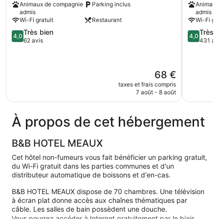
Animaux de compagnie
Parking inclus
Animaux
Meaux
admis
admis
Meaux
Wi-Fi gratuit
Restaurant
Wi-Fi gra
4.0
4.0
Très bien
Très 
4,0
4,0
sur
sur
62 avis
431 av
5,
5,
Très
Très
bien,
bien,
Le
68 €
62 avis
431 avis
nouveau
taxes et frais compris
prix
7 août - 8 août
est
de
68 €
À propos de cet hébergement
B&B HOTEL MEAUX
Cet hôtel non-fumeurs vous fait bénéficier un parking gratuit,
du Wi-Fi gratuit dans les parties communes et d'un
distributeur automatique de boissons et d'en-cas.
B&B HOTEL MEAUX dispose de 70 chambres. Une télévision
à écran plat donne accès aux chaînes thématiques par
câble. Les salles de bain possèdent une douche.
Vous pourrez accéder à Internet gratuitement par le biais