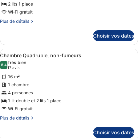
de
2 lits 1 place
chambre :
Wi-Fi gratuit
Chambre
Plus
Plus de détails
avec
de
détails
lits
Choisir vos dates
sur
jumeaux,
le
non-
type
Afficher
Une chambre d’hôtel avec deux lit
fumeurs
12
de
Chambre Quadruple, non-fumeurs
toutes
chambre
Très bien
Chambre
les
8,4
8,4 sur 10
(17 avis)
17 avis
avec
photos
lits
16 m²
pour
jumeaux,
1 chambre
ce
non-
4 personnes
fumeurs
type
de
1 lit double et 2 lits 1 place
chambre :
Wi-Fi gratuit
Chambre
Plus
Plus de détails
Quadruple,
de
détails
non-
Choisir vos dates
sur
fumeurs