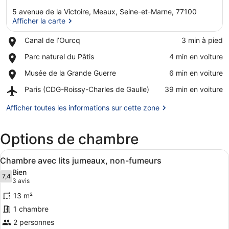
5 avenue de la Victoire, Meaux, Seine-et-Marne, 77100
Afficher la carte
Place,
Canal de l’Ourcq
‪3 min à pied‬
Canal
Afficher la carte
Place,
Parc naturel du Pâtis
‪4 min en voiture‬
de
Parc
l’Ourcq
Place,
Musée de la Grande Guerre
‪6 min en voiture‬
naturel
Musée
du
Airport,
Paris (CDG-Roissy-Charles de Gaulle)
‪39 min en voiture‬
de
Pâtis
Paris
la
(CDG-
Afficher toutes les informations sur cette zone
Grande
Roissy-
Guerre
Charles
Options de chambre
de
Gaulle)
Afficher
Une chambre d’hôtel avec deux lits 
10
Chambre avec lits jumeaux, non-fumeurs
toutes
Bien
les
7,4
7,4 sur 10
(3 avis)
3 avis
photos
13 m²
pour
1 chambre
ce
2 personnes
type