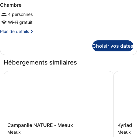
Chambre
4 personnes
Wi-Fi gratuit
Plus
Plus de détails
de
détails
Choisir vos dates
sur
le
type
Hébergements similaires
de
chambre
Campanile NATURE - Meaux
Kyriad Me
Chambre
Campanile
Kyriad
Campanile NATURE - Meaux
Kyriad 
NATURE
Meaux
Meaux
Meaux
-
Meaux