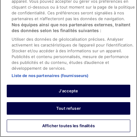
appareil. Vous pouvez accepter ou gérer vos préférences en
Chambre propre , personnel accueillant , petit déjeuner
cliquant ci-dessous ou à tout moment sur la page de la politique
complet , parking accessible
de confidentialité. Ces préférences seront signalées à nos
Séjour de 1 nuit en mars 2026
partenaires et n’affecteront pas les données de navigation.
Nos équipes ainsi que nos partenaires externes, traitent
0
des données selon les finalités suivantes :
Utiliser des données de géolocalisation précises. Analyser
Avis vérifié
activement les caractéristiques de l’appareil pour l’identification.
10/10 Excellent
Stocker et/ou accéder à des informations sur un appareil.
Publicités et contenu personnalisés, mesure de performance
Grégory
des publicités et du contenu, études d’audience et
16 mars 2026
développement de services.
Les points forts : Propreté, personnel et service, équipements
Liste de nos partenaires (fournisseurs)
et infrastructures et conditions de l’hébergement
Parfait, je recommande car les chambres sont grande
J'accepte
même en fauteuil roulant que c'est pas la chambre PMR
Juste eu la propreté par excellent car plein saleté et
poussière près de la table et aussi le lit dans le bas tout
Tout refuser
abimé ce qui est dommage car l'hôtel est sinon
globalement propre, espère que cela va pas se dégrader
Afficher plus
Séjour de 1 nuit en mars 2026
Afficher toutes les finalités
0