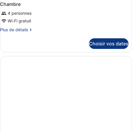
Chambre
4 personnes
Wi-Fi gratuit
Plus
Plus de détails
de
détails
Choisir vos dates
sur
le
type
de
chambre
Chambre