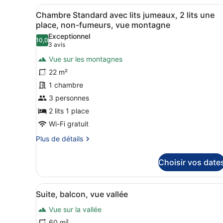
lit,
type
Afficher
Chambre Standard avec lits 
non-
6
de
Chambre Standard avec lits jumeaux, 2 lits une
toutes
chambre
fumeurs,
place, non-fumeurs, vue montagne
Chambre
les
vue
Exceptionnel
Double
10,0
photos
10,0 sur 10
(3 avis)
3 avis
jardin
Junior,
pour
1
Vue sur les montagnes
ce
très
22 m²
grand
type
lit,
1 chambre
de
non-
3 personnes
chambre :
fumeurs,
Chambre
2 lits 1 place
vue
jardin
Standard
Wi-Fi gratuit
avec
Plus
Plus de détails
lits
de
détails
jumeaux,
Choisir vos date
sur
2
le
lits
type
Afficher
Un salon spacieux doté d’un 
une
6
de
Suite, balcon, vue vallée
toutes
chambre
place,
Vue sur la vallée
Chambre
les
non-
Standard
photos
60 m²