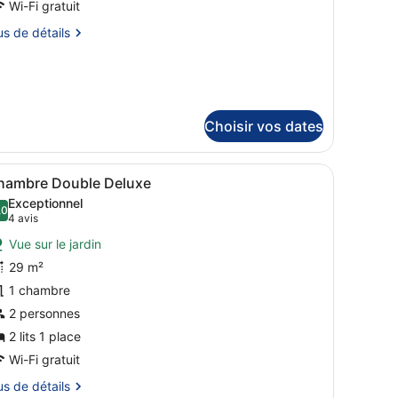
Wi-Fi gratuit
hambre :
us
us de détails
uite
upérieure,
tails
errasse,
r
ue
pe
ontagne
Choisir vos dates
ambre
ite
 non-fumeurs, vue colline | Literie de qualité supérieure, couette en
fficher
Une chambre d’hôtel avec un grand lit, de
périeure,
8
hambre Double Deluxe
outes
rrasse,
Exceptionnel
e
es
,0
10,0 sur 10
(4 avis)
4 avis
ntagne
hotos
Vue sur le jardin
our
29 m²
e
1 chambre
ype
e
2 personnes
hambre :
2 lits 1 place
hambre
Wi-Fi gratuit
ouble
us
us de détails
eluxe