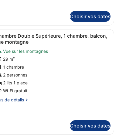
tails
r
Choisir vos dates
pe
uette en duvet d'oie, bureau
terie de qualité supérieure, couette en duvet d'oie, bureau
fficher
Literie de qualité supérieure, couette en 
ambre
12
hambre Double Supérieure, 1 chambre, balcon,
outes
hambre
ue montagne
uble
es
luxe
Vue sur les montagnes
hotos
29 m²
our
e
1 chambre
ype
2 personnes
e
2 lits 1 place
hambre :
Wi-Fi gratuit
hambre
us
us de détails
ouble
upérieure,
tails
r
hambre,
Choisir vos dates
pe
alcon,