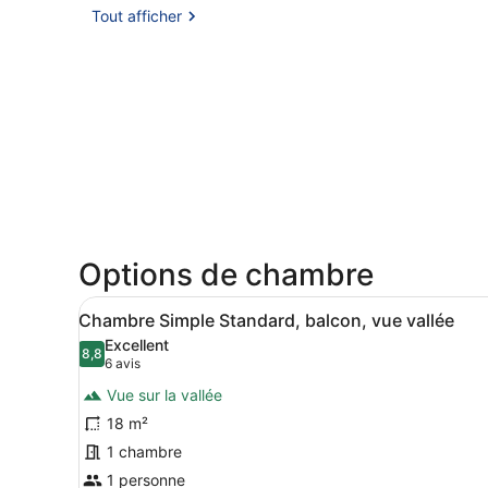
Tout afficher
Options de chambre
Afficher
Chambre Simple Standard, bal
3
Chambre Simple Standard, balcon, vue vallée
toutes
Excellent
les
8,8
8,8 sur 10
(6 avis)
6 avis
photos
Vue sur la vallée
pour
18 m²
ce
1 chambre
type
de
1 personne