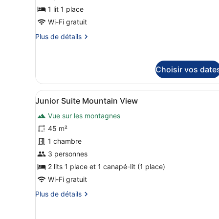
chambre :
1 lit 1 place
Chambre
Wi-Fi gratuit
Simple
Plus
Plus de détails
Standard,
de
balcon,
détails
sur
vue
Choisir vos date
le
vallée
type
de
Afficher
Literie de qualité supérieur
chambre
5
Junior Suite Mountain View
toutes
Chambre
Simple
Vue sur les montagnes
les
Standard,
photos
45 m²
balcon,
pour
1 chambre
vue
ce
vallée
3 personnes
type
2 lits 1 place et 1 canapé-lit (1 place)
de
Wi-Fi gratuit
chambre :
Plus
Plus de détails
Junior
de
Suite
détails
Mountain