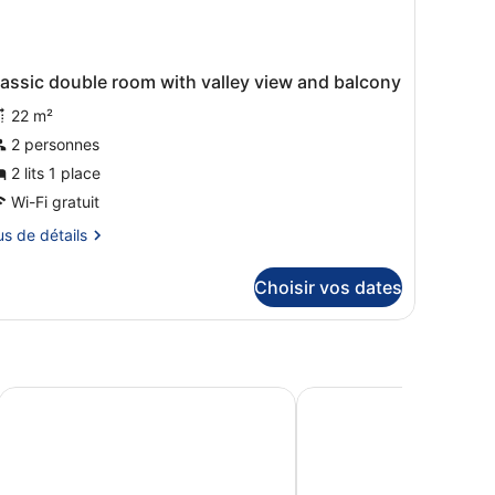
llée
assic double room with valley view and balcony
22 m²
2 personnes
2 lits 1 place
Wi-Fi gratuit
us
us de détails
tails
Choisir vos dates
r
pe
ambre
assic
Hotel Schönegg Wengen
Hotel Bellevue - Tradit
uble
om
th
lley
ew