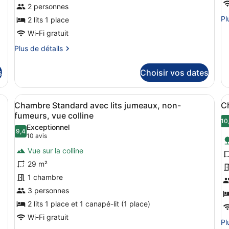
2 personnes
chambre :
c
Pl
Pl
Chambre
2 lits 1 place
S
de
Classique
S
Wi-Fi gratuit
dé
avec
t
su
Plus
Plus de détails
lits
v
le
de
ty
détails
jumeaux,
m
s
Choisir vos dates
de
sur
balcon,
ch
le
vue
Su
type
e, couette en duvet d'oie, bureau
Afficher
Chambre Standard avec lits jumeaux,
A
Su
montagne
4
de
Chambre Standard avec lits jumeaux, non-
C
toutes
t
te
chambre
fumeurs, vue colline
vu
Chambre
les
l
10
Exceptionnel
mo
Classique
9,4
photos
p
9,4 sur 10
(10 avis)
10 avis
avec
pour
p
lits
Vue sur la colline
ce
c
jumeaux,
29 m²
balcon,
type
t
vue
1 chambre
de
d
montagne
3 personnes
chambre :
c
Chambre
2 lits 1 place et 1 canapé-lit (1 place)
C
Standard
D
Wi-Fi gratuit
Pl
Pl
avec
D