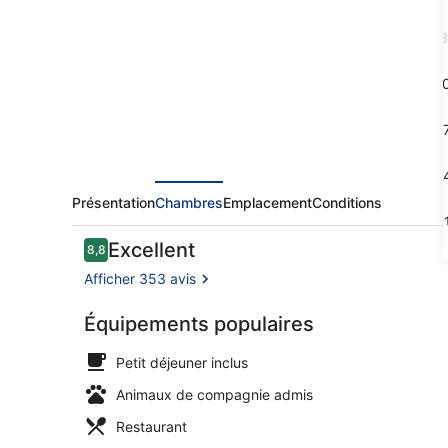
Regina
Wengen
3
1
1
2
Présentation
Chambres
Emplacement
Conditions
3
Avis
Excellent
8,8
8,8 sur 10
voyageurs
Afficher 353 avis
Équipements populaires
Extérieur
Petit déjeuner inclus
Animaux de compagnie admis
Restaurant