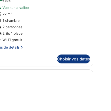
(4 avis)
4 avis
our
Vue sur la vallée
e
22 m²
ype
1 chambre
e
2 personnes
hambre :
hambre
2 lits 1 place
lassique
Wi-Fi gratuit
vec
us
us de détails
ts
tails
umeaux,
Choisir vos dates
r
alcon,
ue
pe
allée
ambre
hambre
assique
ec
s
meaux,
lcon,
e