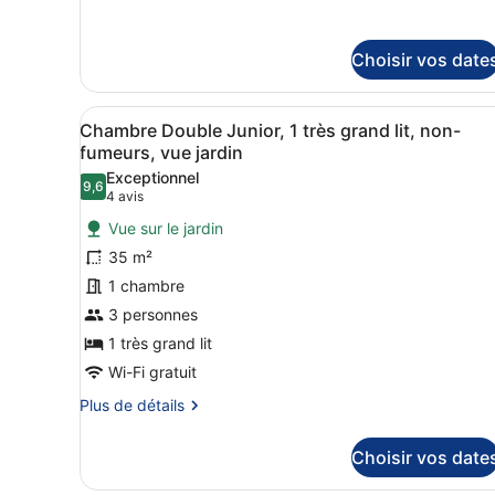
sur
View
le
type
Choisir vos date
de
chambre
Junior
Afficher
Chambre Double Junior, 1 trè
Suite
11
Chambre Double Junior, 1 très grand lit, non-
toutes
Mountain
fumeurs, vue jardin
View
les
Exceptionnel
9,6
photos
9,6 sur 10
(4 avis)
4 avis
pour
Vue sur le jardin
ce
35 m²
type
1 chambre
de
3 personnes
chambre :
Chambre
1 très grand lit
Double
Wi-Fi gratuit
Junior,
Plus
Plus de détails
1
de
détails
très
Choisir vos date
sur
grand
le