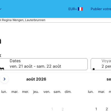
•
EUR
Publier votr
l Regina Wengen, Lauterbrunnen
n
x
Dates
Voya
ven. 21 août - sam. 22 août
2 pe
Les
août 2026
s
mois
affichés
sont
lundi
mardi
mercredi
jeudi
vendredi
samedi
dimanche
lundi
mar
lun.
mar.
mer.
jeu.
ven.
sam.
dim.
lun.
mar.
m
August
2026
et
1
1
2
2
September