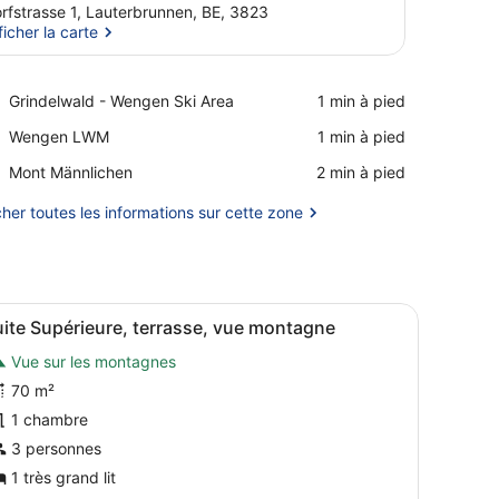
rfstrasse 1, Lauterbrunnen, BE, 3823
ficher la carte
Afficher la carte
Place,
Grindelwald - Wengen Ski Area
‪1 min à pied‬
Grindelwald
Place,
Wengen LWM
‪1 min à pied‬
-
Wengen
Wengen
Place,
Mont Männlichen
‪2 min à pied‬
LWM
Ski
Mont
Area
Männlichen
cher toutes les informations sur cette zone
e, bureau
lit, un bureau avec une chaise, une télévision et une fenêtre donnant 
fficher
Un salon moderne avec un canapé noir, un 
6
ite Supérieure, terrasse, vue montagne
outes
Vue sur les montagnes
es
hotos
70 m²
our
1 chambre
e
3 personnes
ype
1 très grand lit
e