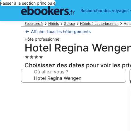
Passer à la section principale
Rechercher des voyages
Ebookers.fr
Hôtels
Suisse
Hôtels à Lauterbrunnen
Hote
Afficher tous les hébergements
Hôte professionnel
Hotel Regina Wenge
Hébergement
4.0 étoiles
Choisissez des dates pour voir les pri
Où allez-vous ?
Galerie
photos
de
l’hébergement
Hotel