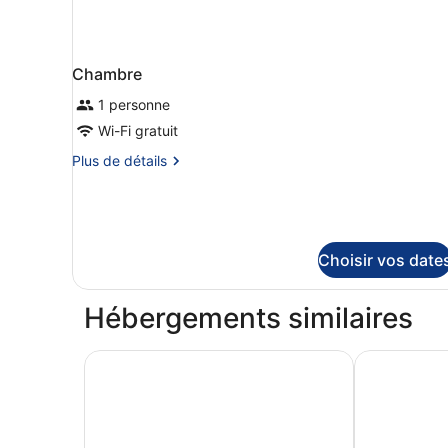
Chambre
1 personne
Wi-Fi gratuit
Plus
Plus de détails
de
détails
sur
le
type
Choisir vos date
de
chambre
Chambre
Hébergements similaires
Hotel Victoria Lauberhorn Wengen, a Faern Coll
Hotel Falken