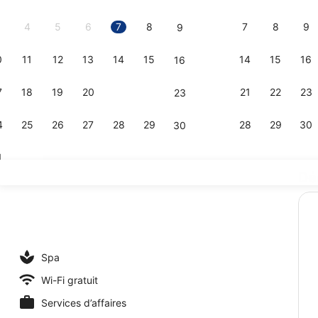
2026.
4
5
6
7
8
7
8
9
9
0
11
12
13
14
15
14
15
16
16
Literie de 
7
18
19
20
21
22
21
22
23
23
4
25
26
27
28
29
28
29
30
30
1
Dé
Petit déjeun
Spa
Wi-Fi gratuit
Services d’affaires