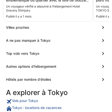
emblématique du quartier avec la tête de Godzilla !
jours mai
Chambre petite, 2 lits seulement pour 3. Très bons
chambre n
Un voyageur vérifié a séjourné à l’hébergement Hotel
Un voyageu
équipements, taxi direct. Attention ; bien penser à
étions au
Gracery Shinjuku
TOKYO Shi
signaler qu’on veut bien que la chambre soit faite
les vacan
Publié il y a 1 mois
Publié il y
sinon ce n’est pas systématique."
pas plus dérangé 
et agréab
qualitatif
Villes proches
A ne pas manquer à Tokyo
Top vols vers Tokyo
Autres options d'hébergement
Hôtels par nombre d'étoiles
A explorer à Tokyo
Vols pour Tokyo
Tokyo : locations de vacances