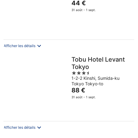
Le
44 €
of
prix
5
31 août - 1 sept.
est
de
44 €
par
nuit
Afficher les détails
Tobu Hotel Levant
Tokyo
3.5
1-2-2 Kinshi, Sumida-ku
out
Tokyo Tokyo-to
of
Le
88 €
5
prix
31 août - 1 sept.
est
de
88 €
par
nuit
Afficher les détails