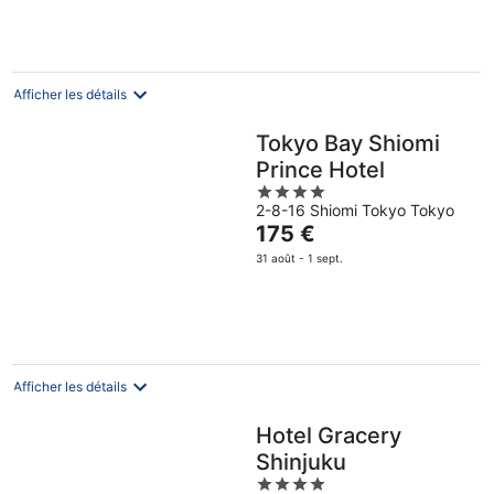
est
août
de
88 €
par
nuit
Afficher les détails
Tokyo Bay Shiomi
Prince Hotel
4
2-8-16 Shiomi Tokyo Tokyo
out
Le
175 €
of
prix
5
31 août - 1 sept.
est
de
175 €
par
nuit
Afficher les détails
Hotel Gracery
Shinjuku
4