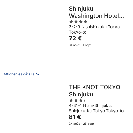
Shinjuku
Washington Hotel
4
Main
3-2-9 Nishishinjuku Tokyo
out
Tokyo-to
of
Le
72 €
5
prix
31 août - 1 sept.
est
de
72 €
par
nuit
Afficher les détails
THE KNOT TOKYO
Shinjuku
3.5
4-31-1 Nishi-Shinjuku,
out
Shinjuku-ku Tokyo Tokyo-to
of
Le
81 €
5
prix
24 août - 25 août
est