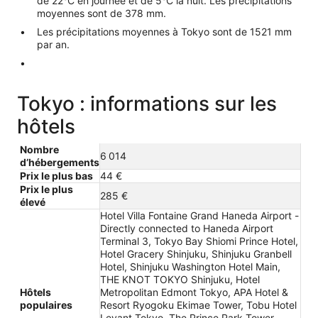
de 22°C en journée et de 5°C la nuit. Les précipitations
moyennes sont de 378 mm.
Les précipitations moyennes à Tokyo sont de 1521 mm
par an.
Tokyo : informations sur les
hôtels
Nombre
6 014
d’hébergements
Prix le plus bas
44 €
Prix le plus
285 €
élevé
Hotel Villa Fontaine Grand Haneda Airport -
Directly connected to Haneda Airport
Terminal 3, Tokyo Bay Shiomi Prince Hotel,
Hotel Gracery Shinjuku, Shinjuku Granbell
Hotel, Shinjuku Washington Hotel Main,
THE KNOT TOKYO Shinjuku, Hotel
Hôtels
Metropolitan Edmont Tokyo, APA Hotel &
populaires
Resort Ryogoku Ekimae Tower, Tobu Hotel
Levant Tokyo, The Prince Park Tower