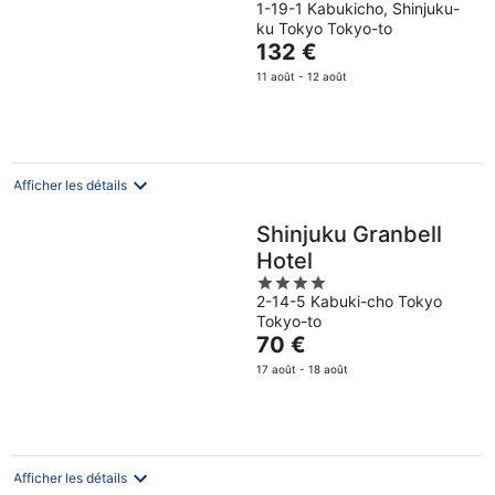
1-19-1 Kabukicho, Shinjuku-
out
ku Tokyo Tokyo-to
of
Le
132 €
5
prix
11 août - 12 août
est
de
132 €
par
nuit
Afficher les détails
Shinjuku Granbell
Hotel
4
2-14-5 Kabuki-cho Tokyo
out
Tokyo-to
of
Le
70 €
5
prix
17 août - 18 août
est
de
70 €
par
nuit
Afficher les détails