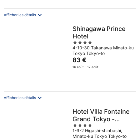
par
nuit
Afficher les détails
Shinagawa Prince
Hotel
4
4-10-30 Takanawa Minato-ku
out
Tokyo Tokyo-to
of
Le
83 €
5
prix
16 août - 17 août
est
de
83 €
par
nuit
Afficher les détails
Hotel Villa Fontaine
Grand Tokyo -
4
Shiodome
1-9-2 Higashi-shinbashi,
out
Minato-ku Tokyo Tokyo-to
of