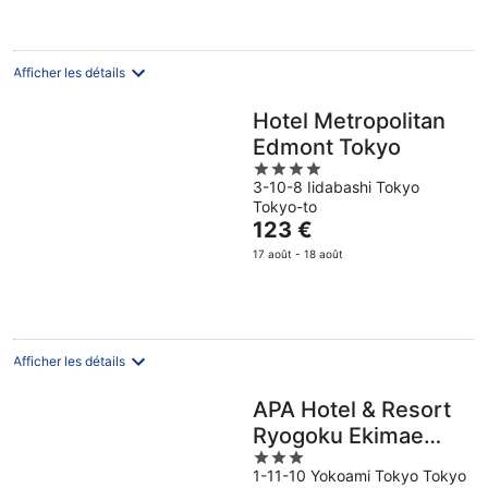
de
81 €
par
nuit
Afficher les détails
Hotel Metropolitan
Edmont Tokyo
4
3-10-8 Iidabashi Tokyo
out
Tokyo-to
of
Le
123 €
5
prix
17 août - 18 août
est
de
123 €
par
nuit
Afficher les détails
APA Hotel & Resort
Ryogoku Ekimae
3
Tower
1-11-10 Yokoami Tokyo Tokyo
out