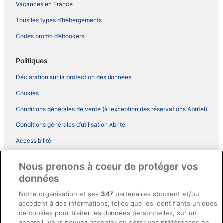
Vacances en France
Tous les types d’hébergements
Codes promo d’ebookers
Politiques
Déclaration sur la protection des données
Cookies
Conditions générales de vente (à l’exception des réservations Abritel)
Conditions générales d’utilisation Abritel
Accessibilité
Comment fonctionne notre site
Nous prenons à coeur de protéger vos
Conditions générales du programme BONUS+ d’ebookers
données
Mentions légales / Nous contacter
Notre organisation et ses
347
partenaires stockent et/ou
accèdent à des informations, telles que les identifiants uniques
Directives de contenu et signalement de contenus
de cookies pour traiter les données personnelles, sur un
appareil. Vous pouvez accepter ou gérer vos préférences en