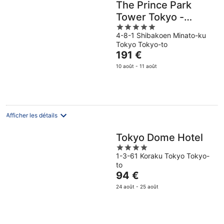
The Prince Park
Tower Tokyo -
5
Preferred Hotels &
4-8-1 Shibakoen Minato-ku
out
Resorts, LVX
Tokyo Tokyo-to
of
Collection
Le
191 €
5
prix
10 août - 11 août
est
de
191 €
par
nuit
Afficher les détails
Tokyo Dome Hotel
4
1-3-61 Koraku Tokyo Tokyo-
out
to
of
Le
94 €
5
prix
24 août - 25 août
est
de
94 €