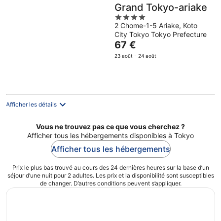
Grand Tokyo-ariake
4
2 Chome-1-5 Ariake, Koto
out
City Tokyo Tokyo Prefecture
of
Le
67 €
5
prix
23 août - 24 août
est
de
67 €
par
nuit
Afficher les détails
Vous ne trouvez pas ce que vous cherchez ?
Afficher tous les hébergements disponibles à Tokyo
Afficher tous les hébergements
Prix le plus bas trouvé au cours des 24 dernières heures sur la base d’un
séjour d’une nuit pour 2 adultes. Les prix et la disponibilité sont susceptibles
de changer. D’autres conditions peuvent s’appliquer.