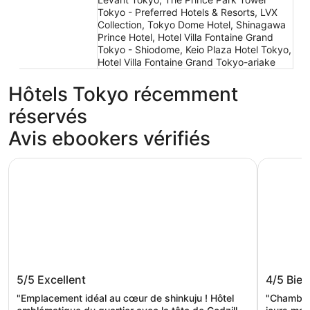
Tokyo - Preferred Hotels & Resorts, LVX
Collection, Tokyo Dome Hotel, Shinagawa
Prince Hotel, Hotel Villa Fontaine Grand
Tokyo - Shiodome, Keio Plaza Hotel Tokyo,
Hotel Villa Fontaine Grand Tokyo-ariake
Hôtels Tokyo récemment
réservés
Avis ebookers vérifiés
Hotel Gracery Shinjuku
THE KNOT
Hotel Gracery Shinjuku
THE KN
5/5
Excellent
4/5
Bien
"Emplacement idéal au cœur de shinkuju ! Hôtel
"Chambre 