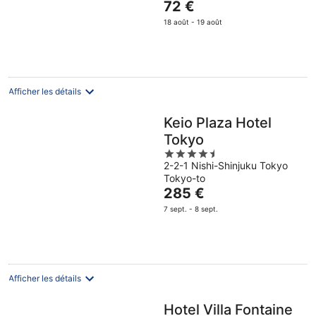
Le
72 €
5
prix
18 août - 19 août
est
de
72 €
par
nuit
Afficher les détails
Keio Plaza Hotel
Tokyo
4.5
2-2-1 Nishi-Shinjuku Tokyo
out
Tokyo-to
of
Le
285 €
5
prix
7 sept. - 8 sept.
est
de
285 €
par
nuit
Afficher les détails
Hotel Villa Fontaine