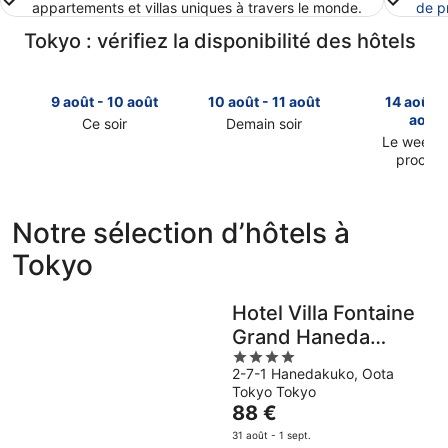
appartements et villas uniques à travers le monde.
de p
Tokyo : vérifiez la disponibilité des hôtels
9 août - 10 août
10 août - 11 août
14 août -
août
Ce soir
Demain soir
Consulter
Consulter
Le week-
prochai
les
les
Consulter
prix
prix
les
à
à
prix
Tokyo
Tokyo
Notre sélection d’hôtels à
à
pour
pour
Tokyo
Tokyo
cette
demain
pour
nuit,
soir,
le
9
10
Hotel Villa Fontaine
week-
août
août
Grand Haneda
end
-
-
4
prochain,
Airport - Directly
10
11
2-7-1 Hanedakuko, Oota
out
14
août
août
connected to
Tokyo Tokyo
of
août
Haneda Airport
Le
88 €
5
-
prix
Terminal 3
16
31 août - 1 sept.