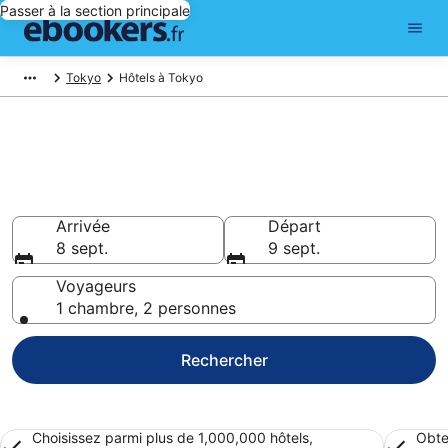
Passer à la section principale
Tokyo
Hôtels à Tokyo
Réserver un hôtel à Tokyo –
Choisissez parmi 6 014 hôtels
Hôtels à partir de 44 €
Arrivée
Départ
8 sept.
9 sept.
Voyageurs
1 chambre, 2 personnes
Rechercher
Choisissez parmi plus de 1,000,000 hôtels,
Obte