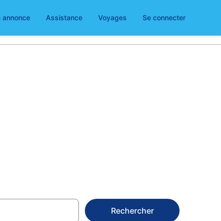
e annonce
Assistance
Voyages
Se connecter
 – Choisissez
Rechercher