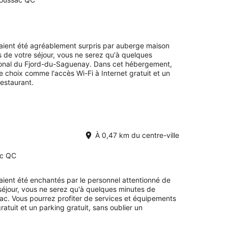
end
prochain,
14
août
avaient été agréablement surpris par auberge maison
-
de votre séjour, vous ne serez qu'à quelques
16
onal du Fjord-du-Saguenay. Dans cet hébergement,
août
e choix comme l'accès Wi-Fi à Internet gratuit et un
restaurant.
À 0,47 km du centre-ville
ac QC
avaient été enchantés par le personnel attentionné de
séjour, vous ne serez qu'à quelques minutes de
c. Vous pourrez profiter de services et équipements
atuit et un parking gratuit, sans oublier un