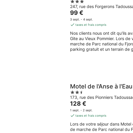
3
247, rue des Forgerons Tadous
out
Le
99 €
of
prix
5
3 sept. - 4 sept.
est
taxes et frais compris
de
Nos clients nous ont dit qu'ils 
99 €
Gite au Vieux Pommier. Lors de 
par
marche de Parc national du Fjor
nuit
parking gratuit et un terrain de 
Motel de l'Anse à l'Eau
2.5
173, rue des Pionniers Tadouss
out
Le
128 €
of
prix
5
1 sept. - 2 sept.
est
taxes et frais compris
de
Lors de votre séjour dans Motel 
128 €
de marche de Parc national du F
par