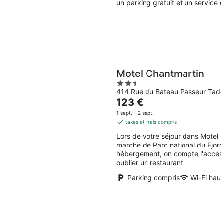
un parking gratuit et un service
nuit
Motel Chantmartin
2.5
414 Rue du Bateau Passeur Ta
out
Le
123 €
of
prix
5
1 sept. - 2 sept.
est
taxes et frais compris
de
Lors de votre séjour dans Motel
123 €
marche de Parc national du Fjor
par
hébergement, on compte l'accès W
nuit
oublier un restaurant.
Parking compris
Wi-Fi hau