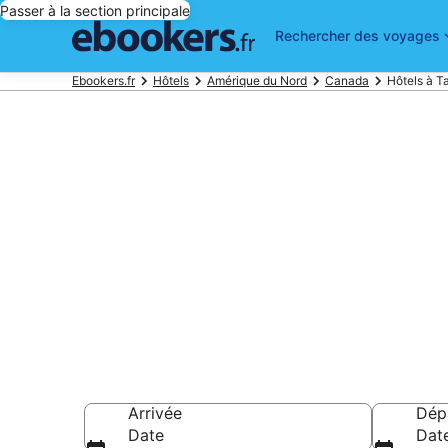
Passer à la section principale
Rechercher des voyages
Ebookers.fr
Hôtels
Amérique du Nord
Canada
Hôtels à 
Réserver un h
parmi 36 hôte
Hôtels à partir de
Arrivée
Dép
Date
Dat