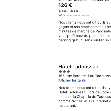
out
7
end,
Le
126 €
of
août
7
prix
5
27 août - 28 août
-
août
est
taxes et frais compris
8
-
de
Nos clients nous ont dit qu'ils 
août
9
126 €
gagne et son emplacement. Lors 
août
par
minutes de marche de Parc nati
nuit
vous profiterez de prestations d
parking gratuit, sans oublier un 
Hôtel Tadoussac
3
165, rue Bord de l'Eau Tadouss
out
Afficher les tarifs
of
5
Nos clients nous ont dit qu'ils 
Hôtel Tadoussac. Lors de votre 
marche de Chapelle de Tadoussa
comme l'accès Wi-Fi à Internet gr
restaurant.