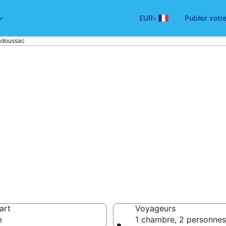
•
EUR
Publier votr
Tadoussac
ôtel à Tadoussac
ls
 88 €
art
Voyageurs
e
1 chambre, 2 personnes