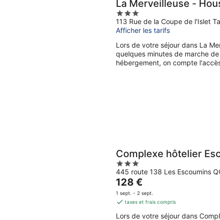
La Merveilleuse - Hou
3
113 Rue de la Coupe de l'Islet 
out
Afficher les tarifs
of
5
Lors de votre séjour dans La Mer
quelques minutes de marche de F
hébergement, on compte l'accès W
Complexe hôtelier Es
3
445 route 138 Les Escoumins Q
out
Le
128 €
of
prix
5
1 sept. - 2 sept.
est
taxes et frais compris
de
Lors de votre séjour dans Compl