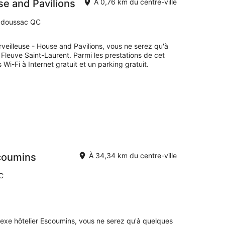
se and Pavilions
À 0,76 km du centre-ville
Tadoussac QC
veilleuse - House and Pavilions, vous ne serez qu'à
leuve Saint-Laurent. Parmi les prestations de cet
i-Fi à Internet gratuit et un parking gratuit.
coumins
À 34,34 km du centre-ville
C
exe hôtelier Escoumins, vous ne serez qu'à quelques