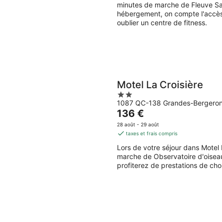
128 €
minutes de marche de Fleuve Sai
par
hébergement, on compte l'accès W
nuit
oublier un centre de fitness.
Motel La Croisière
2
1087 QC-138 Grandes-Bergero
out
Le
136 €
of
prix
5
28 août - 29 août
est
taxes et frais compris
de
Lors de votre séjour dans Motel
136 €
marche de Observatoire d'oise
par
profiterez de prestations de cho
nuit