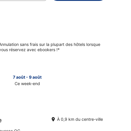
Annulation sans frais sur la plupart des hôtels lorsque
vous réservez avec ebookers !*
7 août - 9 août
14 août 
Ce week-end
Le week-e
er
Consulter
les
prix
à
sac
Tadoussac
pour
e
À 0,9 km du centre-ville
le
week-
doussac QC