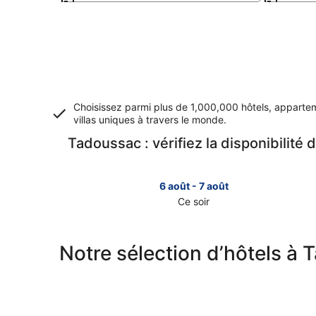
Choisissez parmi plus de 1,000,000 hôtels, apparte
villas uniques à travers le monde.
Tadoussac : vérifiez la disponibilité 
6 août - 7 août
Ce soir
Consulter
les
prix
Notre sélection d’hôtels à
à
Tadoussac
pour
cette
nuit,