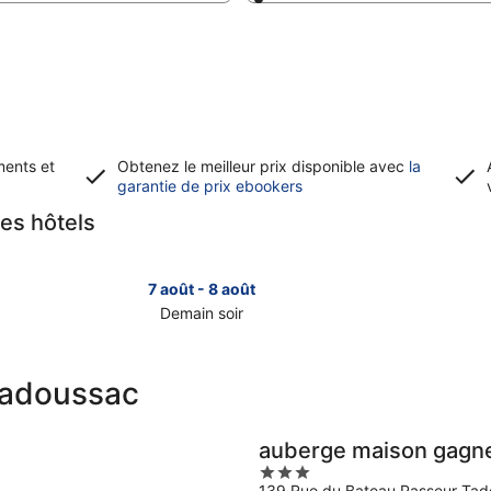
ments et
Obtenez le meilleur prix disponible avec
la
S’ouvre
garantie de prix ebookers
dans
des hôtels
une
nouvelle
fenêtre
7 août - 8 août
Demain soir
Consulter
Consult
les
les
prix
prix
 Tadoussac
à
à
Tadoussac
Tadous
pour
pour
auberge maison gagn
demain
ce
3
soir,
week-
139 Rue du Bateau Passeur Ta