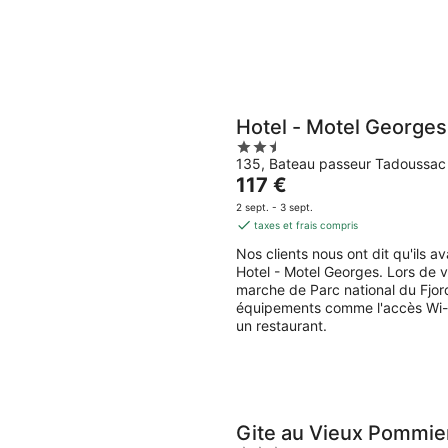
Hotel - Motel Georges
2.5
135, Bateau passeur Tadoussa
out
Le
117 €
of
prix
5
2 sept. - 3 sept.
est
taxes et frais compris
de
Nos clients nous ont dit qu'ils 
117 €
Hotel - Motel Georges. Lors de 
par
marche de Parc national du Fjor
nuit
équipements comme l'accès Wi-Fi 
un restaurant.
Gite au Vieux Pommie