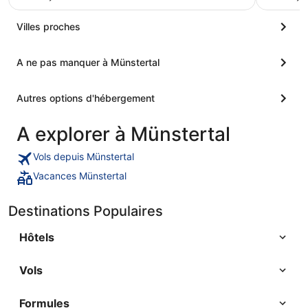
continental et en salé
pratique en ville. Le restaur
un menu e
Villes proches
assez recherchée. L
simplemen
A ne pas manquer à Münstertal
Autres options d'hébergement
A explorer à Münstertal
Vols depuis Münstertal
Vacances Münstertal
Destinations Populaires
Hôtels
Vols
Formules