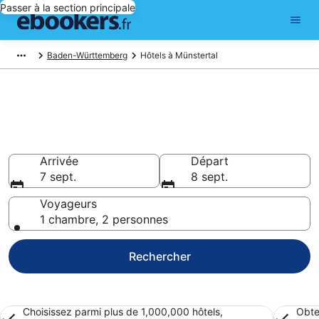
Passer à la section principale
Baden-Württemberg
Hôtels à Münstertal
Réserver un hôtel à Münstertal
– Choisissez parmi hôtels
Hôtels
Arrivée
Départ
7 sept.
8 sept.
Voyageurs
1 chambre, 2 personnes
Rechercher
Choisissez parmi plus de 1,000,000 hôtels,
Obte