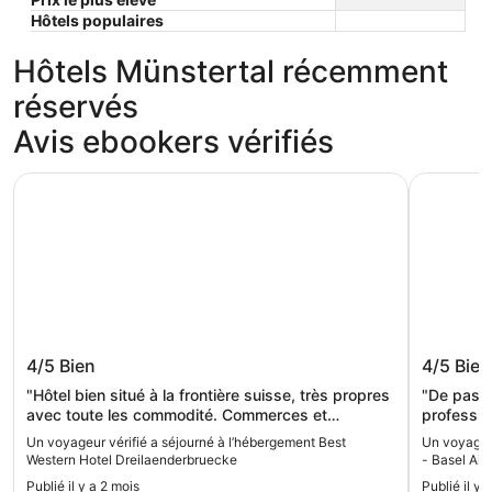
Hôtels populaires
Hôtels Münstertal récemment
réservés
Avis ebookers vérifiés
Best Western Hotel Dreilaenderbruecke
Hotel Vill
Best Western Hotel
Hotel Vi
4/5
Bien
4/5
Bien
Dreilaenderbruecke
"Hôtel bien situé à la frontière suisse, très propres
"De passa
avec toute les commodité. Commerces et
professi
restaurants en bas de l’hôtel."
magnifique hôtel. L'accueil
Un voyageur vérifié a séjourné à l’hébergement Best
Un voyageur
tout était c
Western Hotel Dreilaenderbruecke
- Basel Airp
déjeuner 
Publié il y a 2 mois
Publié il y 