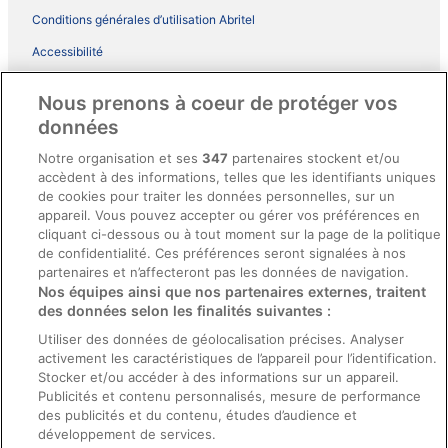
Conditions générales d’utilisation Abritel
Accessibilité
Comment fonctionne notre site
Nous prenons à coeur de protéger vos
Conditions générales du programme BONUS+ d’ebookers
données
Mentions légales / Nous contacter
Notre organisation et ses
347
partenaires stockent et/ou
accèdent à des informations, telles que les identifiants uniques
Directives de contenu et signalement de contenus
de cookies pour traiter les données personnelles, sur un
appareil. Vous pouvez accepter ou gérer vos préférences en
Aide
cliquant ci-dessous ou à tout moment sur la page de la politique
de confidentialité. Ces préférences seront signalées à nos
Soutien
partenaires et n’affecteront pas les données de navigation.
Nos équipes ainsi que nos partenaires externes, traitent
Annuler votre réservation d’hôtel ou de propriété de vacances
des données selon les finalités suivantes :
Annuler votre vol
Utiliser des données de géolocalisation précises. Analyser
Échéances de remboursement
activement les caractéristiques de l’appareil pour l’identification.
Stocker et/ou accéder à des informations sur un appareil.
Utiliser un coupon ebookers
Publicités et contenu personnalisés, mesure de performance
des publicités et du contenu, études d’audience et
développement de services.