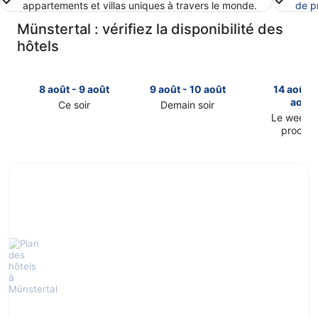
appartements et villas uniques à travers le monde.
de p
Münstertal : vérifiez la disponibilité des
hôtels
8 août - 9 août
9 août - 10 août
14 août -
août
Ce soir
Demain soir
Consulter
Consulter
Le week-
prochai
les
les
Consulter
prix
prix
les
à
à
prix
Münstertal
Münstertal
à
pour
pour
Münstertal
cette
demain
pour
nuit,
soir,
le
8
9
week-
août
août
end
-
-
prochain,
9
10
14
août
août
août
-