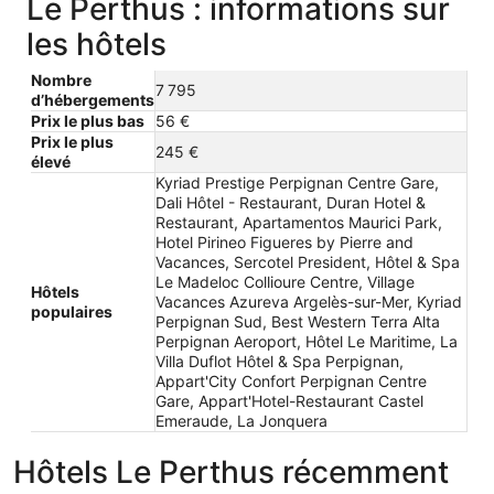
Le Perthus : informations sur
les hôtels
Nombre
7 795
d’hébergements
Prix le plus bas
56 €
Prix le plus
245 €
élevé
Kyriad Prestige Perpignan Centre Gare,
Dali Hôtel - Restaurant, Duran Hotel &
Restaurant, Apartamentos Maurici Park,
Hotel Pirineo Figueres by Pierre and
Vacances, Sercotel President, Hôtel & Spa
Le Madeloc Collioure Centre, Village
Hôtels
Vacances Azureva Argelès-sur-Mer, Kyriad
populaires
Perpignan Sud, Best Western Terra Alta
Perpignan Aeroport, Hôtel Le Maritime, La
Villa Duflot Hôtel & Spa Perpignan,
Appart'City Confort Perpignan Centre
Gare, Appart'Hotel-Restaurant Castel
Emeraude, La Jonquera
Hôtels Le Perthus récemment