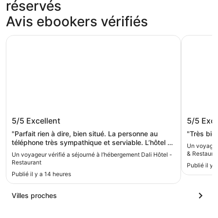
réservés
Avis ebookers vérifiés
Dali Hôtel - Restaurant
Duran Hot
Dali Hôtel - Restaurant
Duran H
5/5
Excellent
5/5
Exce
"Parfait rien à dire, bien situé. La personne au
"Très bien
téléphone très sympathique et serviable. L’hôtel a
Un voyageur
accepté de nous donner la chambre un peu plus
& Restaura
Un voyageur vérifié a séjourné à l’hébergement Dali Hôtel -
tôt ^^"
Restaurant
Publié il y a
Publié il y a 14 heures
Villes proches