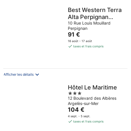
Best Western Terra
Alta Perpignan
Aeroport
10 Rue Louis Mouillard
Perpignan
Le
91 €
prix
16 août - 17 août
est
taxes et frais compris
de
91 €
par
nuit
Afficher les détails
Hôtel Le Maritime
3
12 Boulevard des Albères
out
Argelès-sur-Mer
of
Le
104 €
5
prix
4 sept. - 5 sept.
est
taxes et frais compris
de