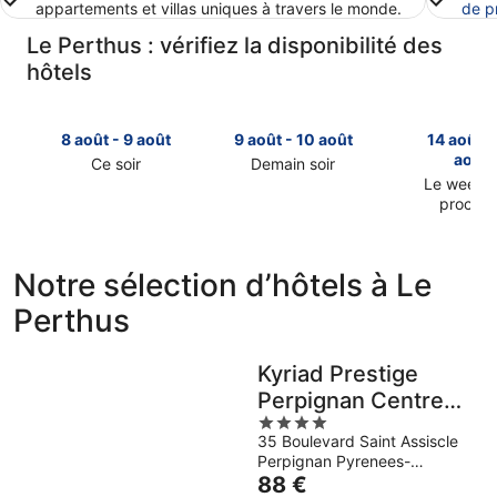
appartements et villas uniques à travers le monde.
de p
Le Perthus : vérifiez la disponibilité des
hôtels
8 août - 9 août
9 août - 10 août
14 août -
août
Ce soir
Demain soir
Consulter
Consulter
Le week-
prochai
les
les
Consulter
prix
prix
les
à
à
prix
Le
Le
Notre sélection d’hôtels à Le
à
Perthus
Perthus
Perthus
Le
pour
pour
Perthus
cette
demain
pour
nuit,
soir,
Kyriad Prestige
le
8
9
Perpignan Centre
week-
août
août
4
end
Gare
-
-
35 Boulevard Saint Assiscle
out
prochain,
9
10
Perpignan Pyrenees-
of
14
août
août
Le
Orientales
88 €
5
août