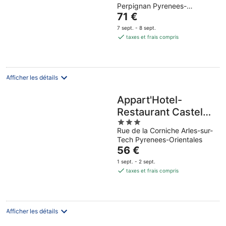
Perpignan Pyrenees-
of
Le
Orientales
71 €
5
prix
7 sept. - 8 sept.
est
taxes et frais compris
de
71 €
par
nuit
Afficher les détails
Appart'Hotel-
Restaurant Castel
3
Emeraude
Rue de la Corniche Arles-sur-
out
Tech Pyrenees-Orientales
of
Le
56 €
5
prix
1 sept. - 2 sept.
est
taxes et frais compris
de
56 €
par
nuit
Afficher les détails