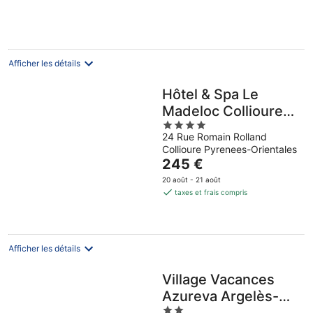
de
75 €
par
nuit
Afficher les détails
Hôtel & Spa Le
Madeloc Collioure
4
Centre
24 Rue Romain Rolland
out
Collioure Pyrenees-Orientales
of
Le
245 €
5
prix
20 août - 21 août
est
taxes et frais compris
de
245 €
par
nuit
Afficher les détails
Village Vacances
Azureva Argelès-
2