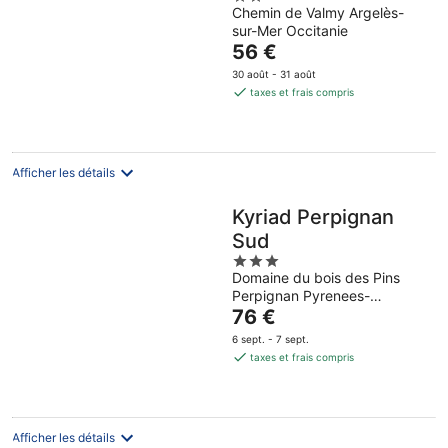
sur-Mer
Chemin de Valmy Argelès-
out
sur-Mer Occitanie
of
Le
56 €
5
prix
30 août - 31 août
est
taxes et frais compris
de
56 €
par
nuit
Afficher les détails
Kyriad Perpignan
Sud
3
Domaine du bois des Pins
out
Perpignan Pyrenees-
of
Le
Orientales
76 €
5
prix
6 sept. - 7 sept.
est
taxes et frais compris
de
76 €
par
nuit
Afficher les détails