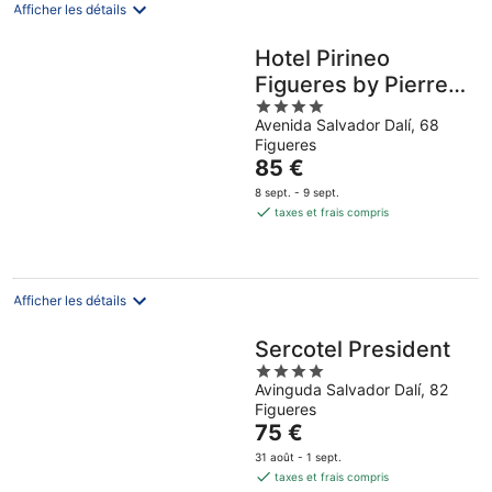
Afficher les détails
Hotel Pirineo
Figueres by Pierre
4
and Vacances
Avenida Salvador Dalí, 68
out
Figueres
of
Le
85 €
5
prix
8 sept. - 9 sept.
est
taxes et frais compris
de
85 €
par
nuit
Afficher les détails
Sercotel President
4
Avinguda Salvador Dalí, 82
out
Figueres
of
Le
75 €
5
prix
31 août - 1 sept.
est
taxes et frais compris