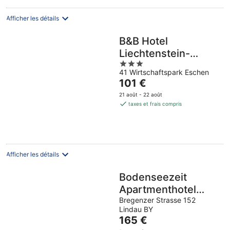
nuit
Afficher les détails
B&B Hotel
Liechtenstein-
3
Eschen
41 Wirtschaftspark Eschen
out
Le
101 €
of
prix
5
21 août - 22 août
est
taxes et frais compris
de
101 €
par
nuit
Afficher les détails
Bodenseezeit
Apartmenthotel
garni
Bregenzer Strasse 152
Lindau BY
Le
165 €
prix