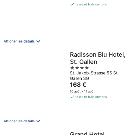
est
taxes et frais compris
de
197 €
par
nuit
Afficher les détails
Radisson Blu Hotel,
St. Gallen
4
St. Jakob-Strasse 55 St.
out
Gallen SG
of
Le
168 €
5
prix
10 août - 11 août
est
taxes et frais compris
de
168 €
par
nuit
Afficher les détails
Grand Hotel