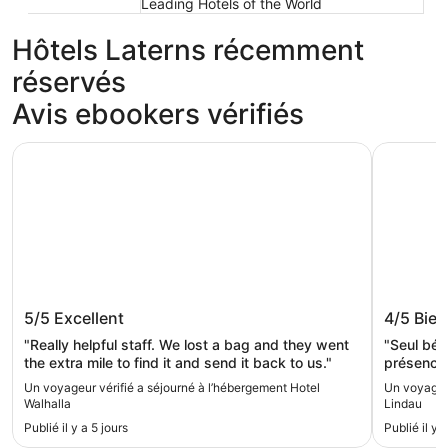
Leading Hotels of the World
Hôtels Laterns récemment
réservés
Avis ebookers vérifiés
Hotel Walhalla
Premier I
Hotel Walhalla
Premier
5/5
Excellent
4/5
Bien
"Really helpful staff. We lost a bag and they went
"Seul bém
the extra mile to find it and send it back to us."
présence n'ap
centre de
Un voyageur vérifié a séjourné à l’hébergement Hotel
Un voyageur
transport 
Walhalla
Lindau
touristiqu
Publié il y a 5 jours
Publié il y 