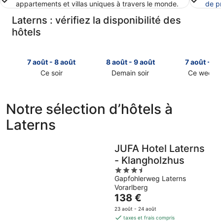
appartements et villas uniques à travers le monde.
de p
Laterns : vérifiez la disponibilité des
hôtels
7 août - 8 août
8 août - 9 août
7 août - 9 
Ce soir
Demain soir
Ce week-
Consulter
Consulter
Consulter
les
les
les
prix
prix
prix
Notre sélection d’hôtels à
à
à
à
Laterns
Laterns
Laterns
Laterns
pour
pour
pour
cette
demain
ce
JUFA Hotel Laterns
nuit,
soir,
week-
- Klangholzhus
7
8
end,
août
août
3.5
7
Gapfohlerweg Laterns
-
-
out
août
Vorarlberg
8
9
of
-
Le
138 €
août
août
5
9
prix
août
23 août - 24 août
est
taxes et frais compris