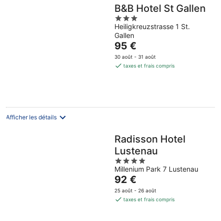
B&B Hotel St Gallen
3
Heiligkreuzstrasse 1 St.
out
Gallen
of
Le
95 €
5
prix
30 août - 31 août
est
taxes et frais compris
de
95 €
par
nuit
Afficher les détails
Radisson Hotel
Lustenau
4
Millenium Park 7 Lustenau
out
Le
92 €
of
prix
5
25 août - 26 août
est
taxes et frais compris
de
92 €