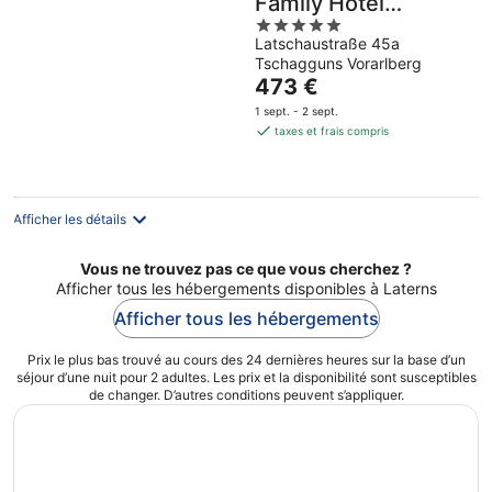
Family Hotel
5
Montafon - The
Latschaustraße 45a
out
Leading Hotels of
Tschagguns Vorarlberg
of
the World
Le
473 €
5
prix
1 sept. - 2 sept.
est
taxes et frais compris
de
473 €
par
nuit
Afficher les détails
Vous ne trouvez pas ce que vous cherchez ?
Afficher tous les hébergements disponibles à Laterns
Afficher tous les hébergements
Prix le plus bas trouvé au cours des 24 dernières heures sur la base d’un
séjour d’une nuit pour 2 adultes. Les prix et la disponibilité sont susceptibles
de changer. D’autres conditions peuvent s’appliquer.