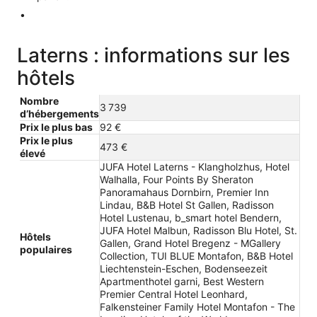
Laterns : informations sur les
hôtels
Nombre
3 739
d’hébergements
Prix le plus bas
92 €
Prix le plus
473 €
élevé
JUFA Hotel Laterns - Klangholzhus, Hotel
Walhalla, Four Points By Sheraton
Panoramahaus Dornbirn, Premier Inn
Lindau, B&B Hotel St Gallen, Radisson
Hotel Lustenau, b_smart hotel Bendern,
JUFA Hotel Malbun, Radisson Blu Hotel, St.
Hôtels
Gallen, Grand Hotel Bregenz - MGallery
populaires
Collection, TUI BLUE Montafon, B&B Hotel
Liechtenstein-Eschen, Bodenseezeit
Apartmenthotel garni, Best Western
Premier Central Hotel Leonhard,
Falkensteiner Family Hotel Montafon - The