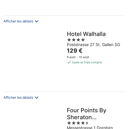
de
138 €
par
nuit
Afficher les détails
Hotel Walhalla
4
Poststrasse 27 St. Gallen SG
out
Le
129 €
of
prix
5
9 août - 10 août
est
taxes et frais compris
de
129 €
par
nuit
Afficher les détails
Four Points By
Sheraton
4.5
Panoramahaus
Messestrasse 1 Dornbirn