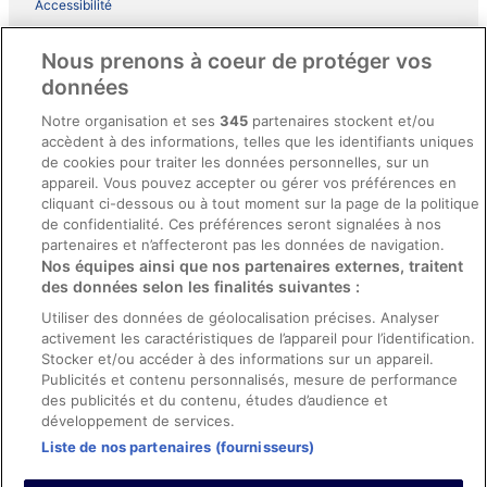
Accessibilité
Comment fonctionne notre site
Nous prenons à coeur de protéger vos
Conditions générales du programme BONUS+ d’ebookers
données
Mentions légales / Nous contacter
Notre organisation et ses
345
partenaires stockent et/ou
accèdent à des informations, telles que les identifiants uniques
Directives de contenu et signalement de contenus
de cookies pour traiter les données personnelles, sur un
appareil. Vous pouvez accepter ou gérer vos préférences en
Aide
cliquant ci-dessous ou à tout moment sur la page de la politique
de confidentialité. Ces préférences seront signalées à nos
Soutien
partenaires et n’affecteront pas les données de navigation.
Nos équipes ainsi que nos partenaires externes, traitent
Annuler votre réservation d’hôtel ou de propriété de vacances
des données selon les finalités suivantes :
Annuler votre vol
Utiliser des données de géolocalisation précises. Analyser
Échéances de remboursement
activement les caractéristiques de l’appareil pour l’identification.
Stocker et/ou accéder à des informations sur un appareil.
Utiliser un coupon ebookers
Publicités et contenu personnalisés, mesure de performance
des publicités et du contenu, études d’audience et
développement de services.
Liste de nos partenaires (fournisseurs)
Parmi les moyens de paiement acceptés sur ebookers.fr figurent :