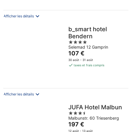
par
nuit
Afficher les détails
b_smart hotel
Bendern
4
Selemad 12 Gamprin
out
Le
107 €
of
prix
5
30 août - 31 août
est
taxes et frais compris
de
107 €
par
nuit
Afficher les détails
JUFA Hotel Malbun
3.5
Malbunstr. 60 Triesenberg
out
Le
197 €
of
prix
5
12 août - 13 août