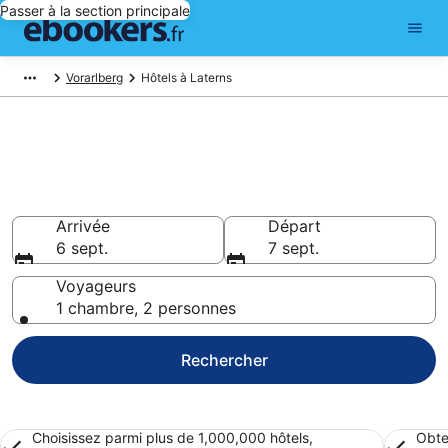
Passer à la section principale
Vorarlberg
Hôtels à Laterns
Réserver un hôtel à Laterns –
Choisissez parmi 3 739 hôtels
Hôtels à partir de 92 €
Arrivée
Départ
6 sept.
7 sept.
Voyageurs
1 chambre, 2 personnes
Rechercher
Choisissez parmi plus de 1,000,000 hôtels,
Obte