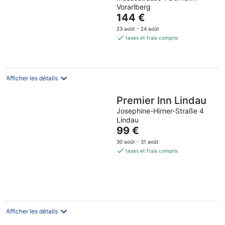
out
Dornbirn
Vorarlberg
of
Le
144 €
5
prix
23 août - 24 août
est
taxes et frais compris
de
144 €
par
nuit
Afficher les détails
Premier Inn Lindau
Josephine-Hirner-Straße 4
Lindau
Le
99 €
prix
30 août - 31 août
est
taxes et frais compris
de
99 €
par
nuit
Afficher les détails