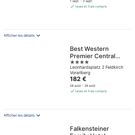
1 sept. - 2 sept.
est
taxes et frais compris
de
165 €
par
nuit
Afficher les détails
Best Western
Premier Central
4
Hotel Leonhard
Leonhardsplatz 2 Feldkirch
out
Vorarlberg
of
Le
182 €
5
prix
28 août - 29 août
est
taxes et frais compris
de
182 €
par
nuit
Afficher les détails
Falkensteiner