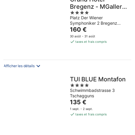
Bregenz - MGallery
4
Collection
Platz Der Wiener
out
Symphoniker 2 Bregenz
of
Le
Vorarlberg
160 €
5
prix
30 août - 31 août
est
taxes et frais compris
de
160 €
par
nuit
Afficher les détails
TUI BLUE Montafon
4
Schwimmbadstrasse 3
out
Tschagguns
of
Le
135 €
5
prix
1 sept. - 2 sept.
est
taxes et frais compris
de
135 €
par