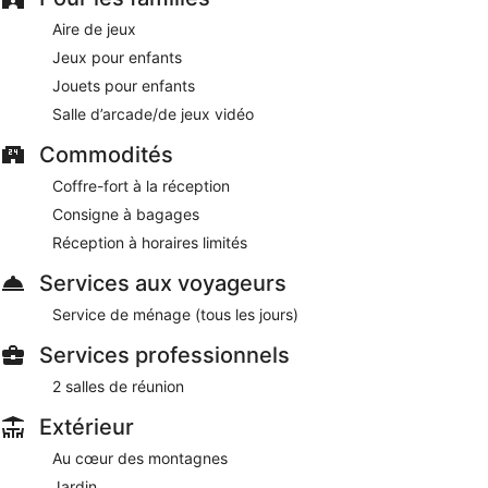
communs. Un parking en libre-service est disponible.
Aire de jeux
Cet hôtel 3,5 étoiles de Laterns met à la disposition des
clients des zones fumeurs.
Jeux pour enfants
Jouets pour enfants
Moyennant un supplément, les clients peuvent bénéficier
d'un petit déjeuner buffet tous les jours de 07 h 30 à
Salle d’arcade/de jeux vidéo
10 h 30.
Commodités
Coffre-fort à la réception
Consigne à bagages
Réception à horaires limités
Services aux voyageurs
Service de ménage (tous les jours)
Services professionnels
2 salles de réunion
Extérieur
Au cœur des montagnes
Jardin