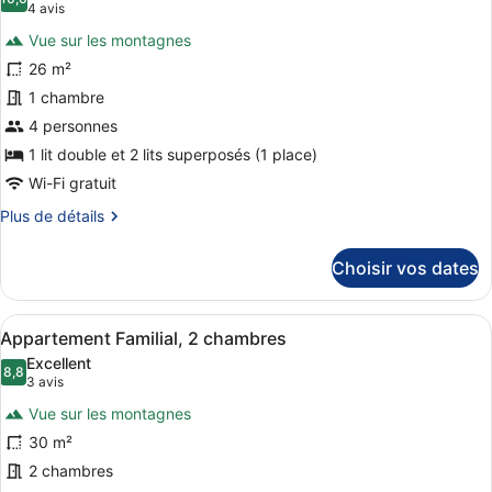
les
10,0 sur 10
(4 avis)
4 avis
Triple
photos
Vue sur les montagnes
pour
26 m²
ce
1 chambre
type
de
4 personnes
chambre :
1 lit double et 2 lits superposés (1 place)
Chambre
Wi-Fi gratuit
Quadruple
Plus
Plus de détails
Familiale
de
détails
Choisir vos dates
sur
le
type
Afficher
Une chambre d’hôtel moderne équipée
10
de
Appartement Familial, 2 chambres
toutes
chambre
Excellent
Chambre
les
8,8
8,8 sur 10
(3 avis)
3 avis
Quadruple
photos
Familiale
Vue sur les montagnes
pour
30 m²
ce
2 chambres
type