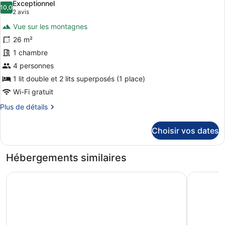
Exceptionnel
Chambre
les
10,0
10,0 sur 10
(2 avis)
2 avis
Triple
photos
Supérieure
Vue sur les montagnes
pour
26 m²
ce
1 chambre
type
de
4 personnes
chambre :
1 lit double et 2 lits superposés (1 place)
Chambre
Wi-Fi gratuit
Quadruple
Plus
Plus de détails
Supérieure
de
détails
Choisir vos dates
sur
le
type
Hébergements similaires
de
chambre
NIGHT INN Hotel Bahnhofcity Feldkirch
Hotel Gas
Chambre
Quadruple
Supérieure