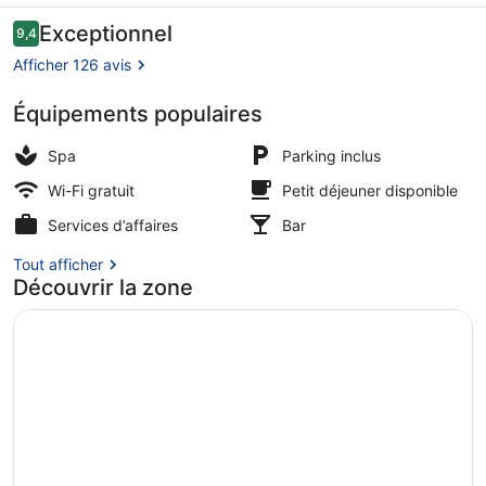
-
Avis
Exceptionnel
9,4
9,4 sur 10
voyageurs
Klangholzhus
Afficher 126 avis
Équipements populaires
Balcon
Spa
Parking inclus
Wi-Fi gratuit
Petit déjeuner disponible
Services d’affaires
Bar
Tout afficher
Découvrir la zone