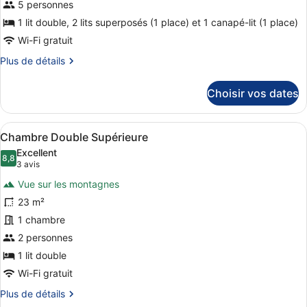
de
5 personnes
chambre :
1 lit double, 2 lits superposés (1 place) et 1 canapé-lit (1 place)
Appartement
Wi-Fi gratuit
Familial,
Plus
Plus de détails
2
de
chambres
détails
Choisir vos dates
sur
le
type
Afficher
Une chambre d’hôtel avec un lit, u
10
de
Chambre Double Supérieure
toutes
chambre
Excellent
Appartement
les
8,8
8,8 sur 10
(3 avis)
3 avis
Familial,
photos
2
Vue sur les montagnes
pour
chambres
23 m²
ce
1 chambre
type
de
2 personnes
chambre :
1 lit double
Chambre
Wi-Fi gratuit
Double
Plus
Plus de détails
Supérieure
de