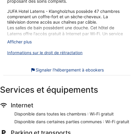
proposant des soins complets.
JUFA Hotel Laterns - Klangholzhus possède 47 chambres
comprenant un coffre-fort et un sèche-cheveux. La
télévision donne accès aux chaînes par câble.
Les salles de bain possèdent une douche. Cet hôtel de
Laterns offre l'accès gratuit à Internet par Wi-Fi. Un service
de ménage est fourni tous les jours.
Afficher plus
Cet hôtel propose un accès aux pistes de ski et un sauna.
Informations sur le droit de rétractation
Les activités de loisir répertoriées ci-dessous sont
accessibles directement sur place ou à proximité. Ces
activités peuvent faire l'objet de frais supplémentaires.
Signaler l’hébergement à ebookers
Vous pouvez savourer un moment de détente et de douceur
grâce à la gamme complète de soins proposés dans le spa
Services et équipements
de cet hôtel. Le spa comprend un sauna.
Nos clients nous ont dit qu'ils avaient été enchantés par le
Internet
personnel attentionné de JUFA Hotel Laterns - Klangholzhus.
Lors de votre séjour, vous ne serez qu'à quelques minutes de
Disponible dans toutes les chambres : Wi-Fi gratuit
marche de Station de Ski Laterns-Gapfohl. Dans cet
hébergement, vous profiterez de prestations de choix
Disponible dans certaines parties communes : Wi-Fi gratuit
comme l'accès Wi-Fi à Internet gratuit et un parking gratuit,
sans oublier un spa proposant des soins complets.
Parking et transports