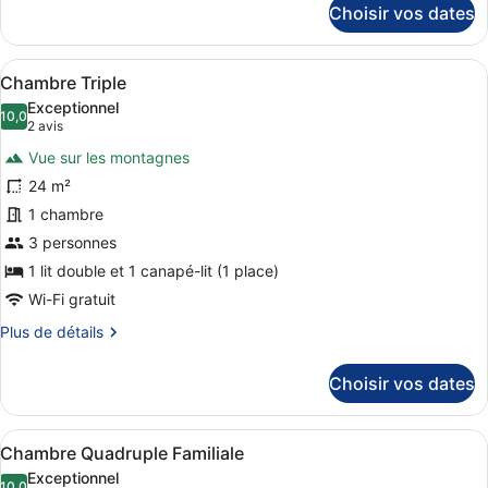
Choisir vos dates
sur
le
type
Afficher
Une chambre d’hôtel moderne avec u
12
de
Chambre Triple
toutes
chambre
Exceptionnel
Chambre
les
10,0
10,0 sur 10
(2 avis)
2 avis
Simple
photos
Vue sur les montagnes
pour
24 m²
ce
1 chambre
type
de
3 personnes
chambre :
1 lit double et 1 canapé-lit (1 place)
Chambre
Wi-Fi gratuit
Triple
Plus
Plus de détails
de
détails
Choisir vos dates
sur
le
type
Afficher
Une chambre d’hôtel avec deux lits,
6
de
Chambre Quadruple Familiale
toutes
chambre
Exceptionnel
Chambre
10,0