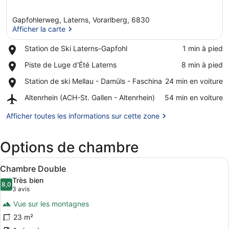
Gapfohlerweg, Laterns, Vorarlberg, 6830
Afficher la carte
Place,
Station de Ski Laterns-Gapfohl
‪1 min à pied‬
Station
Afficher la carte
Place,
Piste de Luge d'Été Laterns
‪8 min à pied‬
de
Piste
Ski
Place,
Station de ski Mellau - Damüls - Faschina
‪24 min en voiture‬
de
Laterns-
Station
Luge
Gapfohl
Airport,
Altenrhein (ACH-St. Gallen - Altenrhein)
‪54 min en voiture‬
de
d'Été
Altenrhein
ski
Laterns
(ACH-
Afficher toutes les informations sur cette zone
Mellau
St.
-
Gallen
Damüls
Options de chambre
-
-
Altenrhein)
Faschina
Afficher
Une chambre d’hôtel avec un grand l
7
Chambre Double
toutes
Très bien
les
8,0
8,0 sur 10
(3 avis)
3 avis
photos
Vue sur les montagnes
pour
23 m²
ce