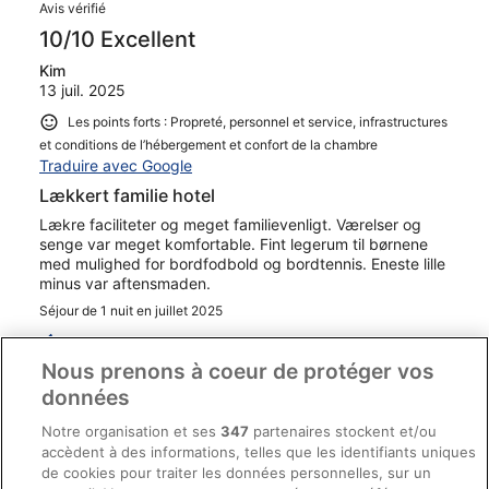
Avis vérifié
10/10 Excellent
Kim
13 juil. 2025
Les points forts : Propreté, personnel et service, infrastructures
et conditions de l’hébergement et confort de la chambre
Traduire avec Google
Lækkert familie hotel
Lækre faciliteter og meget familievenligt. Værelser og
senge var meget komfortable. Fint legerum til børnene
med mulighed for bordfodbold og bordtennis. Eneste lille
minus var aftensmaden.
Séjour de 1 nuit en juillet 2025
0
Nous prenons à coeur de protéger vos
données
Avis vérifié
8/10 Bien
Notre organisation et ses
347
partenaires stockent et/ou
accèdent à des informations, telles que les identifiants uniques
Jochen
de cookies pour traiter les données personnelles, sur un
10 juil. 2025