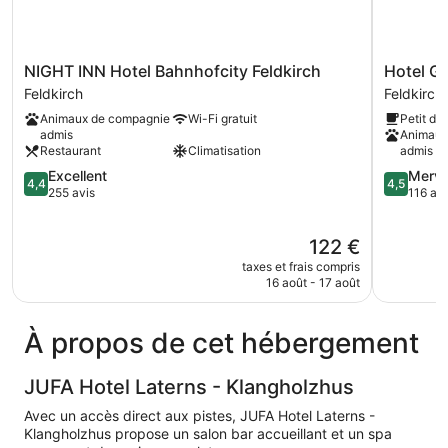
NIGHT
Hotel
NIGHT INN Hotel Bahnhofcity Feldkirch
Hotel G
INN
Gasthaus
Feldkirch
Feldkirch
Hotel
Löwen
Animaux de compagnie
Wi-Fi gratuit
Petit dé
Bahnhofcity
Feldkirch
admis
Animaux
Feldkirch
Restaurant
Climatisation
admis
Feldkirch
4.4
4.5
Excellent
Merve
4,4
4,5
sur
sur
255 avis
116 avi
5,
5,
Excellent,
Merveilleu
Le
122 €
255 avis
116 avis
nouveau
taxes et frais compris
prix
16 août - 17 août
est
de
122 €
À propos de cet hébergement
JUFA Hotel Laterns - Klangholzhus
Avec un accès direct aux pistes, JUFA Hotel Laterns -
Klangholzhus propose un salon bar accueillant et un spa