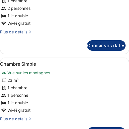
1 chambre
type
de
2 personnes
chambre :
1 lit double
Chambre
Wi-Fi gratuit
Double
Plus
Plus de détails
de
détails
Choisir vos dates
sur
le
type
Afficher
Une chambre d’hôtel avec un grand l
7
de
Chambre Simple
toutes
chambre
Vue sur les montagnes
Chambre
les
Double
photos
23 m²
pour
1 chambre
ce
1 personne
type
1 lit double
de
Wi-Fi gratuit
chambre :
Plus
Plus de détails
Chambre
de
Simple
détails