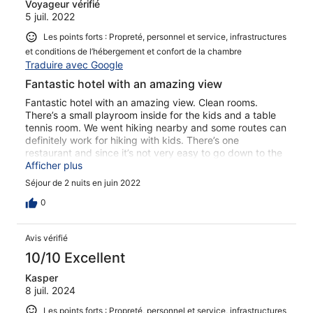
Voyageur vérifié
5 juil. 2022
Les points forts : Propreté, personnel et service, infrastructures
et conditions de l’hébergement et confort de la chambre
Traduire avec Google
Fantastic hotel with an amazing view
Fantastic hotel with an amazing view. Clean rooms.
There’s a small playroom inside for the kids and a table
tennis room. We went hiking nearby and some routes can
definitely work for hiking with kids. There’s one
restaurant and since it’s not very easy to go down to the
town for dinner we ate there. Good food although a bit
Afficher plus
expensive.
Séjour de 2 nuits en juin 2022
0
Avis vérifié
10/10 Excellent
Kasper
8 juil. 2024
Les points forts : Propreté, personnel et service, infrastructures