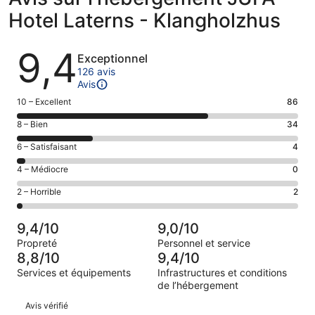
Hotel Laterns - Klangholzhus
Avis
9,4
Exceptionnel
126 avis
Avis
Note
10 – Excellent
86
des
Note
8 – Bien
34
voyageurs
des
de 10
Note
6 – Satisfaisant
4
voyageurs
(Excellent),
des
de 8
Note
4 – Médiocre
0
d’après 86 avis
voyageurs
(Bien),
des
sur 126.
de 6
Note
2 – Horrible
2
d’après 34 avis
voyageurs
(Satisfaisant),
des
sur 126.
de 4
d’après 4 avis
voyageurs
(Médiocre),
9,4/10
9,0/10
sur 126.
de 2
d’après 0 avis
Propreté
Personnel et service
(Horrible),
sur 126.
8,8/10
9,4/10
d’après 2 avis
Services et équipements
Infrastructures et conditions
sur 126.
de l’hébergement
Avis
Avis vérifié