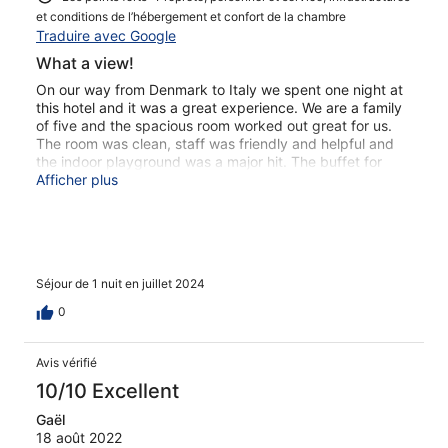
et conditions de l’hébergement et confort de la chambre
Traduire avec Google
What a view!
On our way from Denmark to Italy we spent one night at
this hotel and it was a great experience. We are a family
of five and the spacious room worked out great for us.
The room was clean, staff was friendly and helpful and
the indoor playground was a major hit. The buffet for
dinner was alright - we would have liked a bit more fresh
Afficher plus
greens but I guess that’s a cultural thing more than
anything. The breakfast on the other hand was great -
very well made and a broad selection. Overall there is no
doubt that it’s worth to take the trip up the narrow and
winding mountain roads for one or more nights. Would
Séjour de 1 nuit en juillet 2024
absolutely stay there again.
0
Avis vérifié
10/10 Excellent
Gaël
18 août 2022