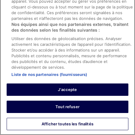
appareil. Vous pouvez accepter ou gérer vos préférences en
Les points forts : Propreté, personnel et service, infrastructures
cliquant ci-dessous ou à tout moment sur la page de la politique
et conditions de l’hébergement
de confidentialité. Ces préférences seront signalées à nos
Traduire avec Google
partenaires et n’affecteront pas les données de navigation.
Nos équipes ainsi que nos partenaires externes, traitent
Schöne Zimmerausstattung, sehr ruhige Umgebung und
des données selon les finalités suivantes :
tolle Aussicht
Utiliser des données de géolocalisation précises. Analyser
Séjour de 1 nuit en mai 2025
activement les caractéristiques de l’appareil pour l’identification.
0
Stocker et/ou accéder à des informations sur un appareil.
Publicités et contenu personnalisés, mesure de performance
des publicités et du contenu, études d’audience et
Avis vérifié
développement de services.
8/10 Bien
Liste de nos partenaires (fournisseurs)
Henry
19 juin 2025
J'accepte
Les points forts : Propreté, personnel et service, infrastructures
et conditions de l’hébergement et confort de la chambre
Traduire avec Google
Tout refuser
Hienolla paikalla toimiva hotelli
Hotelli oli kohtalaisen korkealla vuoristossa viihtyisässä
Afficher toutes les finalités
paikassa. Etenkin hotellin ravintolan terassi oli upea!
Kylpylä oli kolme saunaa ja rentoutumistila. Kaikki toimi ja