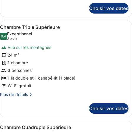
détails
Choisir vos dates
sur
le
type
Afficher
Une chambre d’hôtel moderne, équipé
11
de
Chambre Triple Supérieure
toutes
chambre
Exceptionnel
Chambre
les
9,4
9,4 sur 10
(3 avis)
3 avis
Double
photos
Supérieure
Vue sur les montagnes
pour
24 m²
ce
1 chambre
type
de
3 personnes
chambre :
1 lit double et 1 canapé-lit (1 place)
Chambre
Wi-Fi gratuit
Triple
Plus
Plus de détails
Supérieure
de
détails
Choisir vos dates
sur
le
type
Afficher
Une chambre d’hôtel avec un lit sup
9
de
Chambre Quadruple Supérieure
toutes
chambre