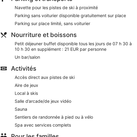
Navette pour les pistes de ski à proximité
Wi-Fi gratuit
Parking sans voiturier disponible gratuitement sur place
Parking sans service de voiturier gratuit
Parking sur place limité, sans voiturier
Vous profiterez sur place d'bar/salon
Petit déjeuner buffet servi tous les jours en supplément
Nourriture et boissons
Petit déjeuner buffet disponible tous les jours de 07 h 30 à
Vous pourrez vous faire plaisir grâce aux agréables soins
10 h 30 en supplément : 21 EUR par personne
proposés par le spa complet
Un bar/salon
Parmi les prestations offertes, on trouve un coffre-fort à
la réception, 2 salles de réunion et un ascenseur
Activités
Sauna, accès direct aux pistes de ski et aire de jeux :
Accès direct aux pistes de ski
passez un séjour actif mémorable grâce aux nombreux
Aire de jeux
loisirs proposés sur place
Local à skis
À deux pas de Station de Ski Laterns-Gapfohl et à 6
minutes à pied de Piste de Luge d'Été Laterns
Salle d’arcade/de jeux vidéo
Sauna
Après une journée sur les pistes, offrez-vous un soin au
centre de bien-être ou profitez d'autres activités : un sauna,
Sentiers de randonnée à pied ou à vélo
etc. À la fin de la journée, commandez un verre bien mérité
Spa avec services complets
au bar de cet hôtel.
Vous profiterez de l'accès gratuit au Wi-Fi dans les espaces
Pour les familles