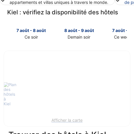
appartements et villas uniques à travers le monde.
de p
Kiel : vérifiez la disponibilité des hôtels
7 août - 8 août
8 août - 9 août
7 août - 9 
Ce soir
Demain soir
Ce week-
Consulter
Consulter
Consulter
les
les
les
prix
prix
prix
à
à
à
Kiel
Kiel
Kiel
pour
pour
pour
cette
demain
ce
nuit,
soir,
week-
7
8
end,
août
août
7
-
-
août
8
9
-
août
août
9
août
Afficher la carte