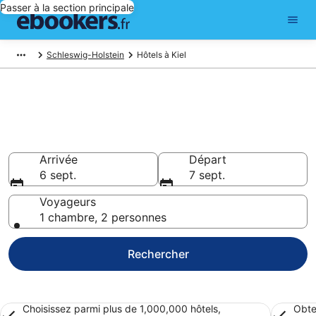
Passer à la section principale
Schleswig-Holstein
Hôtels à Kiel
Réserver un hôtel à Kiel –
Choisissez parmi hôtels
Hôtels
Arrivée
Départ
6 sept.
7 sept.
Voyageurs
1 chambre, 2 personnes
Rechercher
Choisissez parmi plus de 1,000,000 hôtels,
Obte