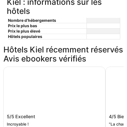
Kiel : informations sur les
hôtels
Nombre d’hébergements
Prix le plus bas
Prix le plus élevé
Hôtels populaires
Hôtels Kiel récemment réservés
Avis ebookers vérifiés
Me and All Hotel Kiel, by Hyatt
Hotel Kiel
Me and All Hotel Kiel, by Hyatt
Hotel Ki
5/5
Excellent
4/5
Bien
Incroyable !
"La chamb