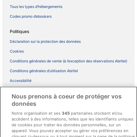
Tous les types d’hébergements
Codes promo d’ebookers
Politiques
Déclaration sur la protection des données
Cookies
Conditions générales de vente (à l’exception des réservations Abritel)
Conditions générales d’utilisation Abritel
Accessibilité
Comment fonctionne notre site
Nous prenons à coeur de protéger vos
Conditions générales du programme BONUS+ d’ebookers
données
Mentions légales / Nous contacter
Notre organisation et ses
345
partenaires stockent et/ou
accèdent à des informations, telles que les identifiants uniques
Directives de contenu et signalement de contenus
de cookies pour traiter les données personnelles, sur un
appareil. Vous pouvez accepter ou gérer vos préférences en
Aide
cliquant ci-dessous ou à tout moment sur la page de la politique