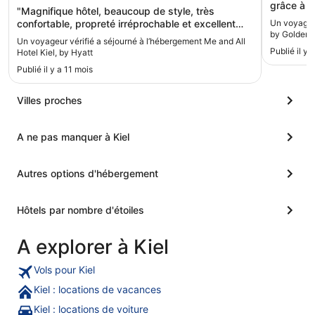
grâce à s
"Magnifique hôtel, beaucoup de style, très
salle de 
confortable, propreté irréprochable et excellent
Un voyageur
avons app
by Golden T
petit déjeuner !"
Un voyageur vérifié a séjourné à l’hébergement Me and All
quelques 
Publié il y 
Hotel Kiel, by Hyatt
l'accueil 
trouvé u
Publié il y a 11 mois
petite all
euros la n
Villes proches
par perso
dessous d
monde n'a
A ne pas manquer à Kiel
réveil."
Autres options d'hébergement
Hôtels par nombre d'étoiles
A explorer à Kiel
Vols pour Kiel
Kiel : locations de vacances
Kiel : locations de voiture