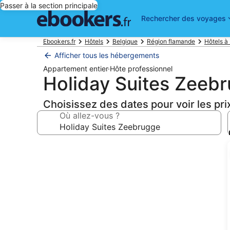
Passer à la section principale
Rechercher des voyages
Ebookers.fr
Hôtels
Belgique
Région flamande
Hôtels à
Afficher tous les hébergements
Appartement entier
·
Hôte professionnel
Holiday Suites Zeeb
Choisissez des dates pour voir les pri
Où allez-vous ?
Galerie
photos
de
l’hébergement
Holiday
Suites