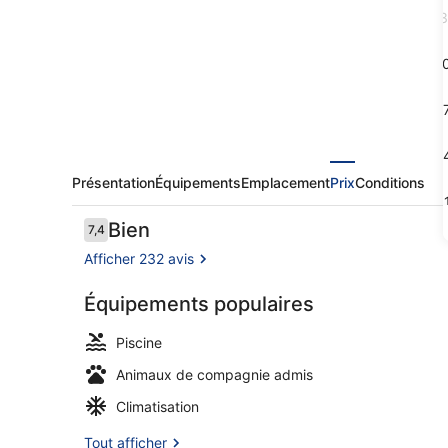
Zeebrugge
3
1
1
2
Présentation
Équipements
Emplacement
Prix
Conditions
3
Avis
Bien
7,4
7,4 sur 10
voyageurs
Afficher 232 avis
Équipements populaires
Piscine couv
Piscine
Animaux de compagnie admis
Climatisation
Tout afficher