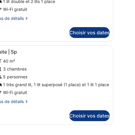
1 lit double et 2 lits 1 place
p
ype
Wi-Fi gratuit
e
us
us de détails
hambre :
xtra
tails
Choisir vos dates
pacious
r
uite
pe
ur encastré, d’une machine à café et d’un évier. On y trouve également
fficher
Un appartement moderne comprenant un esp
14
ite | 5p
p
outes
ambre
40 m²
tra
es
acious
hotos
3 chambres
ite
our
5 personnes
e
p
1 très grand lit, 1 lit superposé (1 place) et 1 lit 1 place
ype
Wi-Fi gratuit
e
us
us de détails
hambre :
uite
tails
Choisir vos dates
r
p
pe
é et une table, ainsi qu’une cuisine équipée d’une cuisinière.
ouilloire électrique