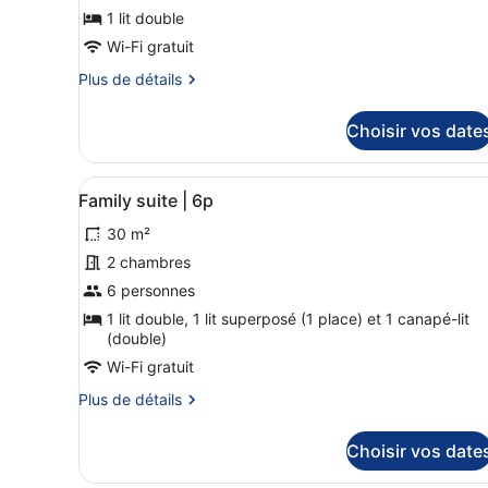
de
1 lit double
chambre :
Wi-Fi gratuit
Accessible
Plus
Plus de détails
Studio
de
détails
|
Choisir vos date
sur
2p
le
type
Afficher
Family suite | 6p | Restaura
12
de
Family suite | 6p
toutes
chambre
30 m²
Accessible
les
Studio
photos
2 chambres
|
pour
6 personnes
2p
ce
1 lit double, 1 lit superposé (1 place) et 1 canapé-lit
type
(double)
de
Wi-Fi gratuit
chambre :
Plus
Plus de détails
Family
de
suite
détails
Choisir vos date
sur
|
le