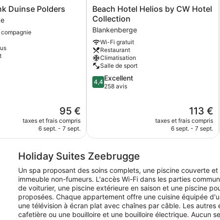
Beach
k Duinse Polders
Beach Hotel Helios by CW Hotel
Hotel
Collection
ge
Helios
Blankenberge
 compagnie
ge
by
Wi-Fi gratuit
CW
lus
Restaurant
Hotel
t
Climatisation
Collection
Salle de sport
Blankenberge
4.4
Excellent
4,4
sur
258 avis
5,
Excellent,
Le
Le
95 €
113 €
258 avis
nouveau
nouveau
taxes et frais compris
taxes et frais compris
prix
prix
6 sept. - 7 sept.
6 sept. - 7 sept.
est
est
de
de
95 €
113 €
Holiday Suites Zeebrugge
Un spa proposant des soins complets, une piscine couverte et u
immeuble non-fumeurs. L'accès Wi-Fi dans les parties commune
de voiturier, une piscine extérieure en saison et une piscine po
proposées. Chaque appartement offre une cuisine équipée d'un 
une télévision à écran plat avec chaînes par câble. Les autres
cafetière ou une bouilloire et une bouilloire électrique. Aucun s