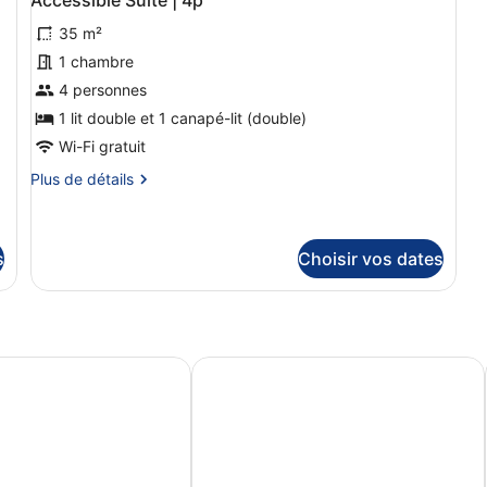
toutes
chambre
ch
35 m²
Spacious
les
Su
Suite
|
photos
1 chambre
|
5
pour
4 personnes
4p
ce
1 lit double et 1 canapé-lit (double)
type
Wi-Fi gratuit
de
Plus
Plus de détails
chambre :
de
Accessible
détails
Suite
sur
le
s
Choisir vos dates
|
type
4p
de
chambre
Accessible
Suite
Duinse Polders
Beach Hotel Helios by CW Hotel Col
|
4p