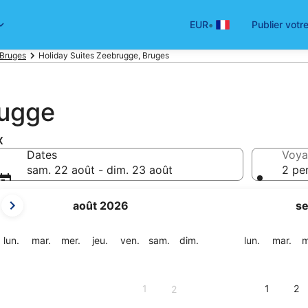
•
EUR
Publier votr
 Bruges
Holiday Suites Zeebrugge, Bruges
rugge
x
Dates
Voya
sam. 22 août - dim. 23 août
2 pe
Les
août 2026
s
mois
affichés
sont
lundi
mardi
mercredi
jeudi
vendredi
samedi
dimanche
lundi
mar
lun.
mar.
mer.
jeu.
ven.
sam.
dim.
lun.
mar.
m
August
2026
et
1
1
2
2
September
2026.