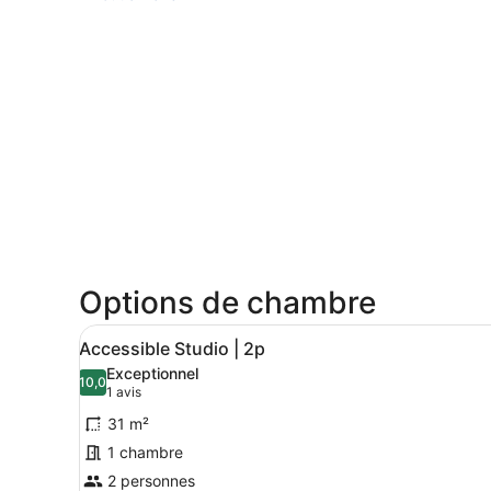
Options de chambre
Afficher
Accessible Studio | 2p | Cha
17
Accessible Studio | 2p
toutes
Exceptionnel
les
10,0
10,0 sur 10
(1 avis)
1 avis
photos
31 m²
pour
1 chambre
ce
2 personnes
type