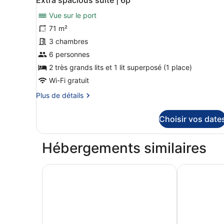
4p
toutes
chambre
Vue sur le port
Spacious
les
Family
photos
71 m²
suite
pour
3 chambres
|
ce
4p
6 personnes
type
2 très grands lits et 1 lit superposé (1 place)
de
Wi-Fi gratuit
chambre :
Plus
Plus de détails
Extra
de
spacious
détails
Choisir vos date
suite
sur
|
le
type
6p
Hébergements similaires
de
chambre
Extra
Holiday Suites Blankenberge
Corsendonk 
spacious
suite
|
6p