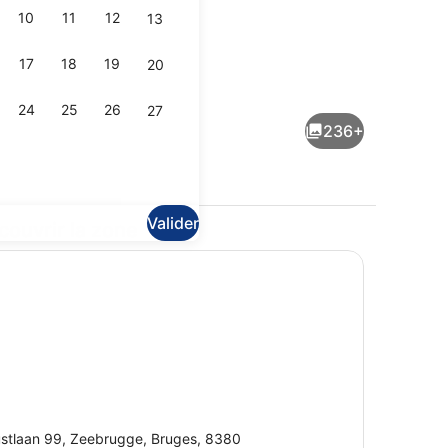
10
11
12
13
17
18
19
20
te | 6p | Cuisine privée | Cafetière/bouilloire, micro-ondes, bouilloire 
Suite with one bedroom | 4p | Cham
24
25
26
27
236+
Valider
couvrir la zone
us suite | 6p | Coin séjour | Télévision à écran plat de 15 pouces avec 
Plage
stlaan 99, Zeebrugge, Bruges, 8380