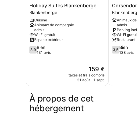
Holiday
Corsendonk
Holiday Suites Blankenberge
Corsendon
Suites
Duinse
Blankenberge
Blankenber
Blankenberge
Polders
Cuisine
Animaux de
Blankenberge
Blankenber
Animaux de compagnie
admis
admis
Parking inc
Wi-Fi gratuit
Wi-Fi gratui
Espace extérieur
Restaurant
3.9
3.5
Bien
Bien
3,9
3,5
sur
sur
131 avis
138 avis
5,
5,
Bien,
Bien,
Le
159 €
131 avis
138 avis
nouveau
taxes et frais compris
prix
31 août - 1 sept.
est
de
159 €
À propos de cet
hébergement