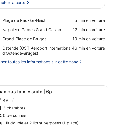
ficher la carte
Afficher la carte
Place,
Plage de Knokke-Heist
‪5 min en voiture‬
Plage
Place,
Napoleon Games Grand Casino
‪12 min en voiture‬
de
Napoleon
Knokke-
Place,
Grand-Place de Bruges
‪19 min en voiture‬
Games
Heist
Grand-
Grand
Airport,
Ostende (OST-Aéroport international
‪46 min en voiture‬
Place
Casino
Ostende
d'Ostende-Bruges)
de
(OST-
Bruges
cher toutes les informations sur cette zone
Aéroport
international
d'Ostende-
Bruges)
hambres insonorisées, lits bébé (en supplément), Wi-Fi gratuit
fficher
Spacious family suite | 6p | Chambres inso
17
acious family suite | 6p
outes
49 m²
es
hotos
3 chambres
our
6 personnes
e
1 lit double et 2 lits superposés (1 place)
ype