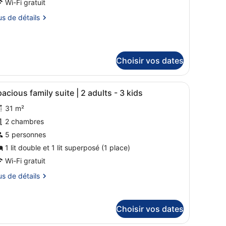
Wi-Fi gratuit
e
us
us de détails
hambre :
pacious
tails
amily
r
uite
Choisir vos dates
pe
p
ambre
 lits bébé (en supplément), Wi-Fi gratuit
fficher
Une chambre avec des lits superposés, des
acious
16
acious family suite | 2 adults - 3 kids
outes
mily
ite
31 m²
es
hotos
2 chambres
p
our
5 personnes
e
1 lit double et 1 lit superposé (1 place)
ype
Wi-Fi gratuit
e
us
us de détails
hambre :
pacious
tails
amily
r
Choisir vos dates
uite
pe