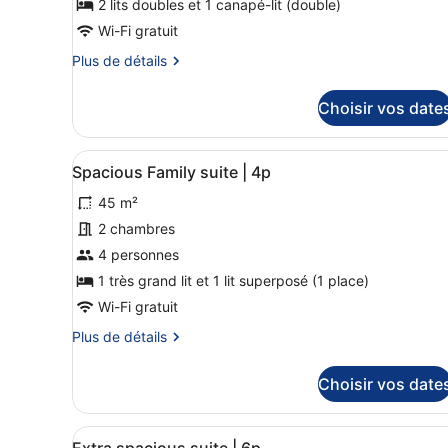
2 lits doubles et 1 canapé-lit (double)
-
type
Wi-Fi gratuit
3
de
kids
Plus
Plus de détails
chambre :
de
Spacious
détails
Choisir vos date
Suite
sur
le
|
type
6p
Afficher
Un salon moderne avec un co
16
de
Spacious Family suite | 4p
toutes
chambre
45 m²
Spacious
les
Suite
photos
2 chambres
|
pour
4 personnes
6p
ce
1 très grand lit et 1 lit superposé (1 place)
type
Wi-Fi gratuit
de
Plus
Plus de détails
chambre :
de
Spacious
détails
Choisir vos date
Family
sur
le
suite
type
|
Afficher
Un appartement moderne de s
16
de
Extra spacious suite | 6p