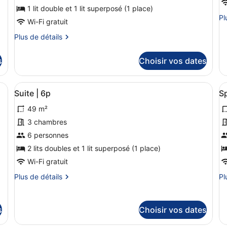
de
1 lit double et 1 lit superposé (1 place)
d
Pl
Pl
chambre :
c
Wi-Fi gratuit
de
Family
S
dé
Plus
Plus de détails
suite
f
su
de
le
détails
|
s
s
Choisir vos dates
ty
sur
2
|
de
le
adults
6
ch
type
tion dans la chambre
Afficher
Suite | 6p | Chambres insonorisées,
A
-
Sp
23
de
Suite | 6p
Sp
toutes
t
fa
chambre
3
su
49 m²
Family
les
l
kids
|
suite
photos
p
3 chambres
6
|
pour
p
6 personnes
2
ce
c
adults
2 lits doubles et 1 lit superposé (1 place)
-
type
t
Wi-Fi gratuit
3
de
d
kids
Plus
Pl
Plus de détails
Pl
chambre :
c
de
de
Suite
S
détails
dé
|
f
sur
su
s
Choisir vos dates
le
le
6p
s
type
ty