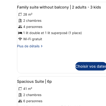
6p
type
Afficher
Une chambre à coucher mode
8
de
Family suite without balcony | 2 adults - 3 kids
toutes
chambre
28 m²
Family
les
suite
photos
2 chambres
|
pour
4 personnes
6p
ce
1 lit double et 1 lit superposé (1 place)
type
Wi-Fi gratuit
de
Plus
Plus de détails
chambre :
de
Family
détails
suite
sur
le
without
Choisir vos date
type
balcony
de
|
chambre
Afficher
Un salon moderne avec un ca
2
Family
16
Spacious Suite | 6p
toutes
suite
adults
without
41 m²
les
-
balcony
photos
2 chambres
3
|
pour
6 personnes
2
kids
ce
adults