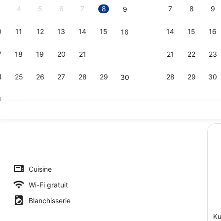
4
5
6
7
8
7
8
9
9
0
11
12
13
14
15
14
15
16
16
Spacious Sui
7
18
19
20
21
22
21
22
23
23
4
25
26
27
28
29
28
29
30
30
1
Dé
Extra spacio
erte, piscine extérieure (ouverte en saison)
Cuisine
Wi-Fi gratuit
Blanchisserie
Ku