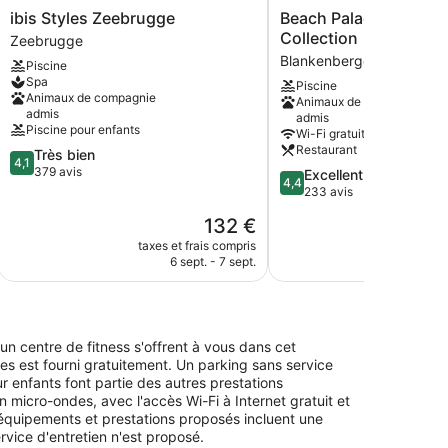
ibis
Beach
ibis Styles Zeebrugge
Beach Palace Hotel b
Styles
Palace
Collection
Zeebrugge
Zeebrugge
Hotel
Blankenberge
Piscine
Zeebrugge
by
Spa
Piscine
CW
Animaux de compagnie
Animaux de compagnie
Hotel
admis
admis
Collection
Piscine pour enfants
Wi-Fi gratuit
Blankenberge
Restaurant
4.1
Très bien
4,1
sur
379 avis
4.4
Excellent
4,4
5,
sur
233 avis
Très
5,
Le
132 €
bien,
Excellent,
nouveau
379 avis
233 avis
taxes et frais compris
taxes e
prix
6 sept. - 7 sept.
3
est
de
132 €
n centre de fitness s'offrent à vous dans cet
s est fourni gratuitement. Un parking sans service
ur enfants font partie des autres prestations
micro-ondes, avec l'accès Wi-Fi à Internet gratuit et
 équipements et prestations proposés incluent une
ervice d'entretien n'est proposé.