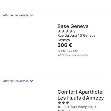
148 €
par
nuit
Afficher les détails
Base Geneva
4.5
Rue du Jura 13 Geneva
out
Geneva
of
Le
206 €
5
prix
19 août - 20 août
est
taxes et frais compris
de
206 €
par
nuit
Afficher les détails
Comfort Aparthotel
Les Hauts d'Annecy
3
16, Rue du Champ de la
out