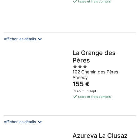
est
taxes et frais compris
de
67 €
par
nuit
Afficher les détails
La Grange des
Pères
3
102 Chemin des Pères
out
Annecy
of
Le
155 €
5
prix
31 août - 1 sept.
est
taxes et frais compris
de
155 €
par
nuit
Afficher les détails
Azureva La Clusaz