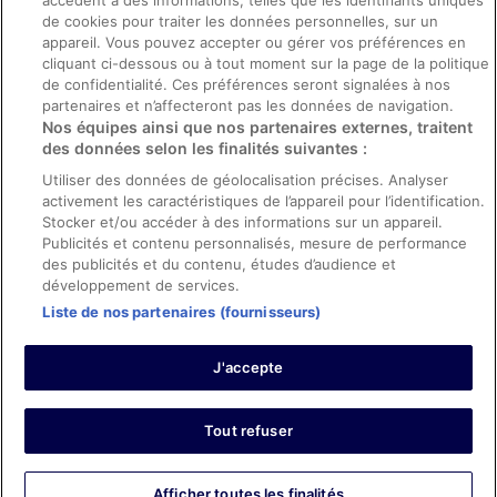
accèdent à des informations, telles que les identifiants uniques
Directives de contenu et signalement de contenus
de cookies pour traiter les données personnelles, sur un
appareil. Vous pouvez accepter ou gérer vos préférences en
Aide
cliquant ci-dessous ou à tout moment sur la page de la politique
de confidentialité. Ces préférences seront signalées à nos
Soutien
partenaires et n’affecteront pas les données de navigation.
Nos équipes ainsi que nos partenaires externes, traitent
Annuler votre réservation d’hôtel ou de propriété de vacances
des données selon les finalités suivantes :
Annuler votre vol
Utiliser des données de géolocalisation précises. Analyser
Échéances de remboursement
activement les caractéristiques de l’appareil pour l’identification.
Stocker et/ou accéder à des informations sur un appareil.
Utiliser un coupon ebookers
Publicités et contenu personnalisés, mesure de performance
des publicités et du contenu, études d’audience et
développement de services.
Liste de nos partenaires (fournisseurs)
Parmi les moyens de paiement acceptés sur ebookers.fr figurent :
American Express, Diner’s Club International, Mastercard, Visa, Visa
J'accepte
Electron, CartaSi, Carte Bleue, PayPal et Eurocard.
© 2026 Expedia, Inc., une entreprise d’Expedia Group. Tous droits
réservés. ebookers et le logo ebookers sont des marques
commerciales ou des marques déposées d’Expedia, Inc.
Tout refuser
Afficher toutes les finalités