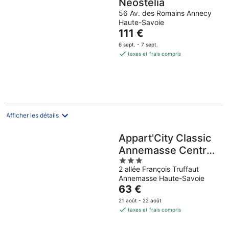
Neostelia
56 Av. des Romains Annecy
Haute-Savoie
Le
111 €
prix
6 sept. - 7 sept.
est
taxes et frais compris
de
111 €
par
nuit
Afficher les détails
Appart'City Classic
Annemasse Centre-
3
Pays de Genève
2 allée François Truffaut
out
Annemasse Haute-Savoie
of
Le
63 €
5
prix
21 août - 22 août
est
taxes et frais compris
de
63 €