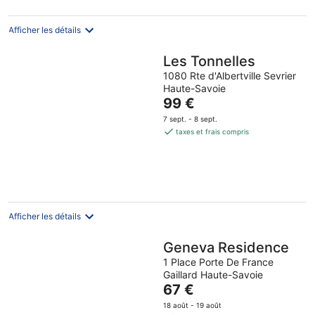
par
nuit
Afficher les détails
Les Tonnelles
1080 Rte d'Albertville Sevrier
Haute-Savoie
Le
99 €
prix
7 sept. - 8 sept.
est
taxes et frais compris
de
99 €
par
nuit
Afficher les détails
Geneva Residence
1 Place Porte De France
Gaillard Haute-Savoie
Le
67 €
prix
18 août - 19 août