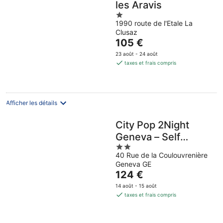
les Aravis
1
1990 route de l'Etale La
out
Clusaz
of
Le
105 €
5
prix
23 août - 24 août
est
taxes et frais compris
de
105 €
par
nuit
Afficher les détails
City Pop 2Night
Geneva – Self
2
check-in
40 Rue de la Coulouvrenière
out
Geneva GE
of
Le
124 €
5
prix
14 août - 15 août
est
taxes et frais compris
de
124 €