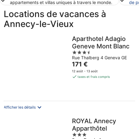
appartements et villas uniques à travers le monde.
de p
Locations de vacances à
Annecy-le-Vieux
Aparthotel Adagio
Geneve Mont Blanc
3.5
Rue Thalberg 4 Geneva GE
out
Le
171 €
of
prix
5
12 août - 13 août
est
taxes et frais compris
de
171 €
par
nuit
Afficher les détails
ROYAL Annecy
Apparthôtel
3