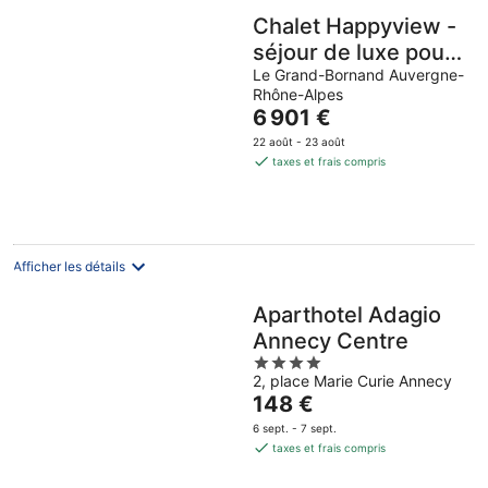
Chalet Happyview -
séjour de luxe pour
15, piscine et sauna
Le Grand-Bornand Auvergne-
Rhône-Alpes
- OVO Network
Le
6 901 €
prix
22 août - 23 août
est
taxes et frais compris
de
6 901 €
par
nuit
Afficher les détails
Aparthotel Adagio
Annecy Centre
4
2, place Marie Curie Annecy
out
Le
148 €
of
prix
5
6 sept. - 7 sept.
est
taxes et frais compris
de