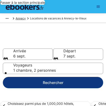
Passer à la section principale
Annecy
Locations de vacances à Annecy-le-Vieux
Trouver une location de
vacances à Annecy-le-Vieux
Arrivée
Départ
6 sept.
7 sept.
Voyageurs
1 chambre, 2 personnes
Rechercher
Choisissez parmi plus de 1,000,000 hôtels,
Obte