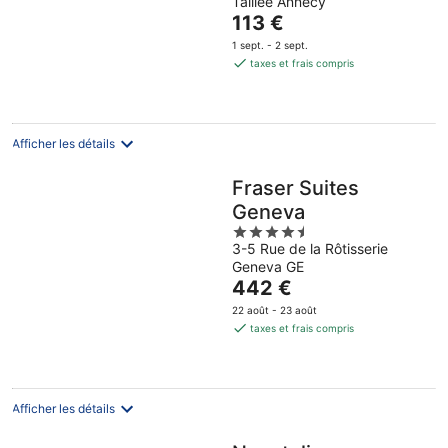
Taillée Annecy
of
Le
113 €
5
prix
1 sept. - 2 sept.
est
taxes et frais compris
de
113 €
par
nuit
Afficher les détails
Fraser Suites
Geneva
4.5
3-5 Rue de la Rôtisserie
out
Geneva GE
of
Le
442 €
5
prix
22 août - 23 août
est
taxes et frais compris
de
442 €
par
nuit
Afficher les détails