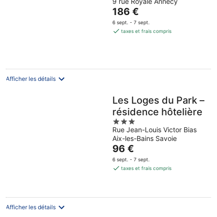
9 rue Royale Annecy
out
Le
186 €
of
prix
5
6 sept. - 7 sept.
est
taxes et frais compris
de
186 €
par
nuit
Afficher les détails
Les Loges du Park –
résidence hôtelière
3
Rue Jean-Louis Victor Bias
out
Aix-les-Bains Savoie
of
Le
96 €
5
prix
6 sept. - 7 sept.
est
taxes et frais compris
de
96 €
par
nuit
Afficher les détails