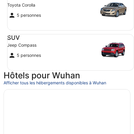
Toyota Corolla
5 personnes
SUV Jeep Compass
SUV
Jeep Compass
5 personnes
Hôtels pour Wuhan
Afficher tous les hébergements disponibles à Wuhan
S’ouvre dans une nouvelle fenêtre
Shangri-La Wuhan