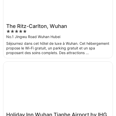
The Ritz-Carlton, Wuhan
5
out
No.1 Jingwu Road Wuhan Hubei
of
Séjournez dans cet hôtel de luxe à Wuhan. Cet hébergement
5
propose le Wi-Fi gratuit, un parking gratuit et un spa
proposant des soins complets. Des attractions ...
S’ouvre dans une nouvelle fenêtre
Holiday Inn Wuhan Tianhe Airport by IHG
Holiday Inn Wuhan Tianhe Airport by IHG