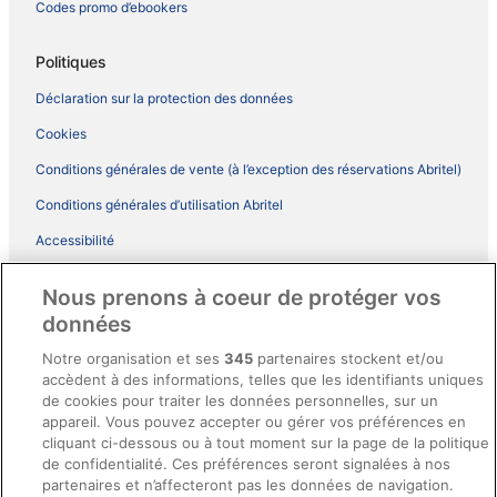
Codes promo d’ebookers
Politiques
Déclaration sur la protection des données
Cookies
Conditions générales de vente (à l’exception des réservations Abritel)
Conditions générales d’utilisation Abritel
Accessibilité
Comment fonctionne notre site
Nous prenons à coeur de protéger vos
Conditions générales du programme BONUS+ d’ebookers
données
Mentions légales / Nous contacter
Notre organisation et ses
345
partenaires stockent et/ou
accèdent à des informations, telles que les identifiants uniques
Directives de contenu et signalement de contenus
de cookies pour traiter les données personnelles, sur un
appareil. Vous pouvez accepter ou gérer vos préférences en
Aide
cliquant ci-dessous ou à tout moment sur la page de la politique
de confidentialité. Ces préférences seront signalées à nos
Soutien
partenaires et n’affecteront pas les données de navigation.