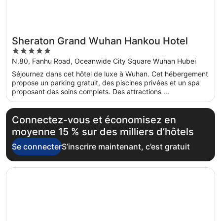
Sheraton Grand Wuhan Hankou Hotel
5
out
N.80, Fanhu Road, Oceanwide City Square Wuhan Hubei
of
Séjournez dans cet hôtel de luxe à Wuhan. Cet hébergement
5
propose un parking gratuit, des piscines privées et un spa
proposant des soins complets. Des attractions ...
Connectez-vous et économisez en
moyenne 15 % sur des milliers d’hôtels
Se connecter
S’inscrire maintenant, c’est gratuit
S’ouvre dans une nouvelle fenêtre
Wuhan Marriott Hotel Wuchang