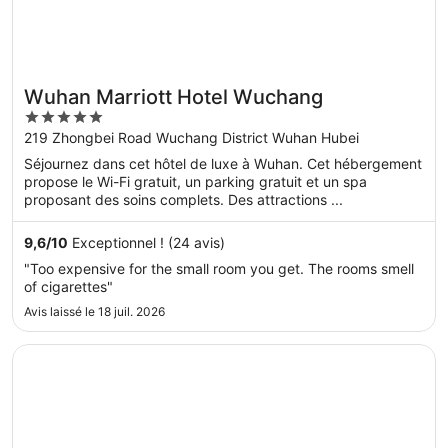
Wuhan Marriott Hotel Wuchang
5
out
219 Zhongbei Road Wuchang District Wuhan Hubei
of
Séjournez dans cet hôtel de luxe à Wuhan. Cet hébergement
5
propose le Wi-Fi gratuit, un parking gratuit et un spa
proposant des soins complets. Des attractions ...
9,6
/
10
Exceptionnel ! (24 avis)
"Too expensive for the small room you get. The rooms smell
of cigarettes"
Avis laissé le 18 juil. 2026
S’ouvre dans une nouvelle fenêtre
The Ritz-Carlton, Wuhan