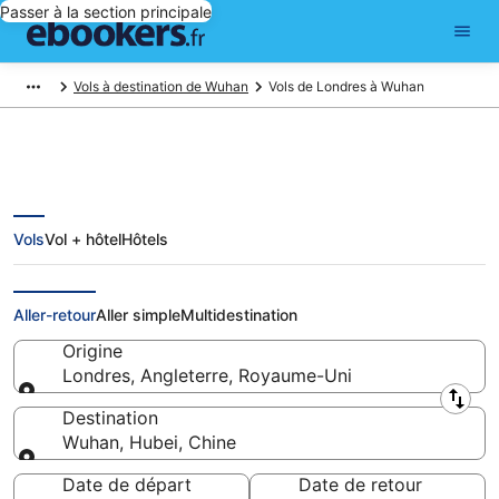
Passer à la section principale
Vols à destination de Wuhan
Vols de Londres à Wuhan
Vols
Vol + hôtel
Hôtels
Vols pas chers de Londres à
Wuhan
Aller-retour
Aller simple
Multidestination
Origine
Londres, Angleterre, Royaume-Uni
Origine
Destination
Wuhan, Hubei, Chine
Destination
Date de départ
Date de retour