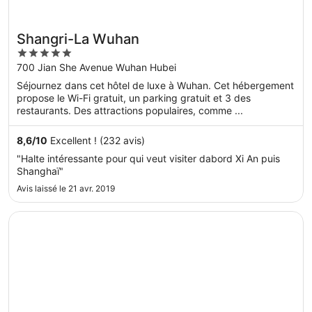
Shangri-La Wuhan
5
out
700 Jian She Avenue Wuhan Hubei
of
Séjournez dans cet hôtel de luxe à Wuhan. Cet hébergement
5
propose le Wi-Fi gratuit, un parking gratuit et 3 des
restaurants. Des attractions populaires, comme ...
8,6
/
10
Excellent ! (232 avis)
"Halte intéressante pour qui veut visiter dabord Xi An puis
Shanghaï"
Avis laissé le 21 avr. 2019
S’ouvre dans une nouvelle fenêtre
Wuhan Marriott Hotel Optics Valley