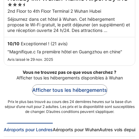
3.5
out
2nd Floor to 4th Floor Terminal 2 Wuhan Hubei
of
Séjournez dans cet hôtel à Wuhan. Cet hébergement
5
propose le Wi-Fi gratuit, le petit déjeuner (en supplément) et
une réception ouverte 24 h/24. Des attractions ...
10
/
10
Exceptionnel ! (21 avis)
"Magnifique.c l’a première hôtel en Guangzhou en chine"
Avis laissé le 29 nov. 2025
Vous ne trouvez pas ce que vous cherchez ?
Afficher tous les hébergements disponibles à Wuhan
Afficher tous les hébergements
Prix le plus bas trouvé au cours des 24 dernières heures sur la base d’un
séjour d’une nuit pour 2 adultes. Les prix et la disponibilité sont susceptibles
de changer. D’autres conditions peuvent s’appliquer.
Aéroports pour Londres
Aéroports pour Wuhan
Autres vols depuis