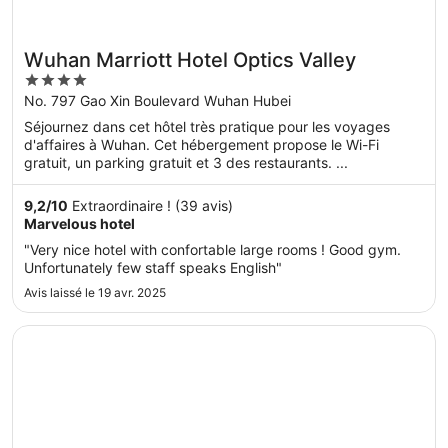
Wuhan Marriott Hotel Optics Valley
4
out
No. 797 Gao Xin Boulevard Wuhan Hubei
of
Séjournez dans cet hôtel très pratique pour les voyages
5
d'affaires à Wuhan. Cet hébergement propose le Wi-Fi
gratuit, un parking gratuit et 3 des restaurants. ...
9,2
/
10
Extraordinaire ! (39 avis)
Marvelous hotel
"Very nice hotel with confortable large rooms ! Good gym.
Unfortunately few staff speaks English"
Avis laissé le 19 avr. 2025
S’ouvre dans une nouvelle fenêtre
Sheraton Grand Wuhan Hankou Hotel