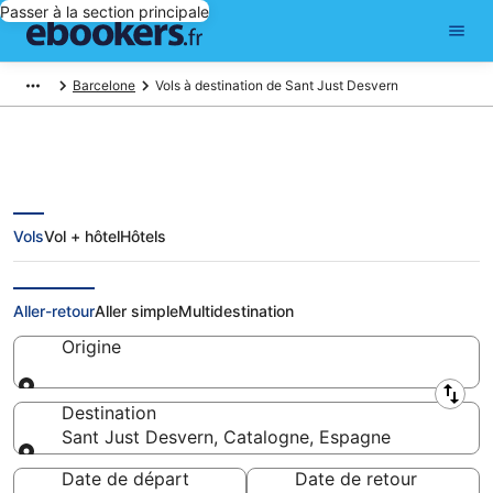
Passer à la section principale
Barcelone
Vols à destination de Sant Just Desvern
Vols
Vol + hôtel
Hôtels
Vols pas chers pour Sant Just
Desvern
Aller-retour
Aller simple
Multidestination
Origine
Origine
Destination
Sant Just Desvern, Catalogne, Espagne
Destination
Date de départ
Date de retour