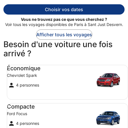
prix
est
Choisir vos dates
maintenant
de
Vous ne trouvez pas ce que vous cherchez ?
900 €
Voir tous les voyages disponibles de Paris à Sant Just Desvern.
par
Afficher tous les voyages
personne.
Besoin d'une voiture une fois
arrivé ?
Économique Chevrolet Spark
Économique
Chevrolet Spark
4 personnes
Compacte Ford Focus
Compacte
Ford Focus
4 personnes