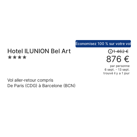
1
045 €
par
personne.
Économisez 100 % sur votre vol
Le
Hotel ILUNION Bel Art
1 462 €
prix
876 €
4
était
out
par personne
de
of
6 sept. - 13 sept.
trouvé il y a 1 jour
1
5
Vol aller-retour compris
462 €.
De Paris (CDG) à Barcelone (BCN)
Le
prix
est
maintenant
de
876 €
par
personne.