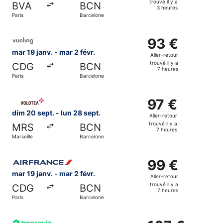
trouvé il y a
BVA
BCN
trouvé
3 heures
Paris
Barcelone
il
y
Sélectionner le vol Vueling Airlines, décollant le mar 19 ja
a
93 €
93 €
3
Aller-
mar 19 janv. - mar 2 févr.
Aller-retour
heures
retour,
trouvé il y a
CDG
BCN
trouvé
7 heures
Paris
Barcelone
il
y
Sélectionner le vol Volotea, décollant le dim 20 sept. de M
a
97 €
97 €
7
Aller-
dim 20 sept. - lun 28 sept.
Aller-retour
heures
retour,
trouvé il y a
MRS
BCN
trouvé
7 heures
Marseille
Barcelone
il
y
Sélectionner le vol Air France, décollant le mar 19 janv. de
a
99 €
99 €
7
Aller-
mar 19 janv. - mar 2 févr.
Aller-retour
heures
retour,
trouvé il y a
CDG
BCN
trouvé
7 heures
Paris
Barcelone
il
y
Sélectionner le vol Transavia France, décollant le lun 7 se
a
107 €