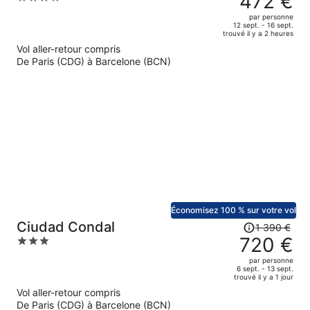
472 €
était
out
par personne
de
of
12 sept. - 16 sept.
trouvé il y a 2 heures
730 €.
5
Vol aller-retour compris
Le
De Paris (CDG) à Barcelone (BCN)
prix
est
maintenant
de
472 €
par
personne.
Économisez 100 % sur votre vol
Le
Ciudad Condal
1 390 €
prix
720 €
3
était
out
par personne
de
of
6 sept. - 13 sept.
trouvé il y a 1 jour
1
5
Vol aller-retour compris
390 €.
De Paris (CDG) à Barcelone (BCN)
Le