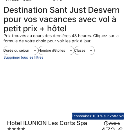
Destination Sant Just Desvern
pour vos vacances avec vol à
petit prix + hôtel
Prix trouvés au cours des dernières 48 heures. Cliquez sur la
formule de votre choix pour voir les prix à jour.
Durée du séjour
Nombre d’étoiles
Classe
Supprimer tous les filtres
Économisez 100 % sur votre vol
Le
Hotel ILUNION Les Corts Spa
730 €
prix
4