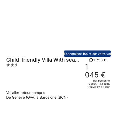
prix
est
maintenant
de
720 €
par
personne.
Économisez 100 % sur votre vol
Le
Child-friendly Villa With sea
1 758 €
prix
1
2.5
View
était
out
045 €
de
of
1
5
par personne
9 sept. - 13 sept.
758 €.
trouvé il y a 1 jour
Le
Vol aller-retour compris
prix
De Genève (GVA) à Barcelone (BCN)
est
maintenant
de