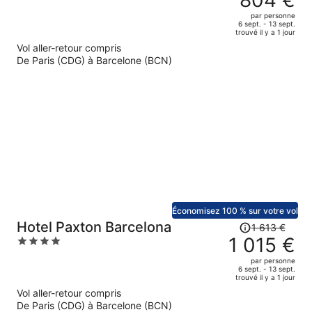
804 €
était
out
par personne
de
of
6 sept. - 13 sept.
trouvé il y a 1 jour
1
5
Vol aller-retour compris
329 €.
De Paris (CDG) à Barcelone (BCN)
Le
prix
est
maintenant
de
804 €
par
personne.
Économisez 100 % sur votre vol
Le
Hotel Paxton Barcelona
1 613 €
prix
1 015 €
4
était
out
par personne
de
of
6 sept. - 13 sept.
trouvé il y a 1 jour
1
5
Vol aller-retour compris
613 €.
De Paris (CDG) à Barcelone (BCN)
Le