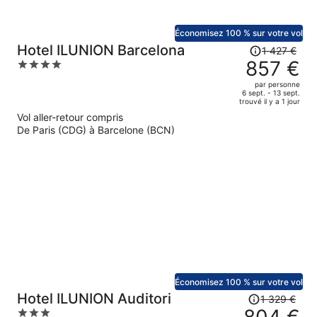
Économisez 100 % sur votre vol
Le
Hotel ILUNION Barcelona
1 427 €
prix
857 €
4
était
out
par personne
de
of
6 sept. - 13 sept.
trouvé il y a 1 jour
1
5
Vol aller-retour compris
427 €.
De Paris (CDG) à Barcelone (BCN)
Le
prix
est
maintenant
de
857 €
par
personne.
Économisez 100 % sur votre vol
Le
Hotel ILUNION Auditori
1 329 €
prix
3