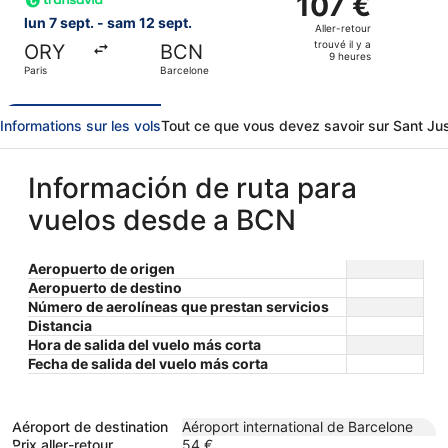
107 €
7
Aller-
lun 7 sept. - sam 12 sept.
Aller-retour
heures
retour,
trouvé il y a
ORY
BCN
trouvé
9 heures
Paris
Barcelone
il
y
a
Informations sur les vols
Tout ce que vous devez savoir sur Sant Ju
9
heures
Información de ruta para
vuelos desde a BCN
Aeropuerto de origen
Aeropuerto de destino
Número de aerolíneas que prestan servicios
Distancia
Hora de salida del vuelo más corta
Fecha de salida del vuelo más corta
Aéroport de destination
Aéroport international de Barcelone
Prix aller-retour
54 €