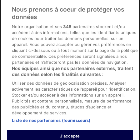
Comment fonctionne notre site
Nous prenons à coeur de protéger vos
Conditions générales du programme BONUS+ d’ebookers
données
Mentions légales / Nous contacter
Notre organisation et ses
345
partenaires stockent et/ou
accèdent à des informations, telles que les identifiants uniques
Directives de contenu et signalement de contenus
de cookies pour traiter les données personnelles, sur un
appareil. Vous pouvez accepter ou gérer vos préférences en
Aide
cliquant ci-dessous ou à tout moment sur la page de la politique
de confidentialité. Ces préférences seront signalées à nos
Soutien
partenaires et n’affecteront pas les données de navigation.
Nos équipes ainsi que nos partenaires externes, traitent
Annuler votre réservation d’hôtel ou de propriété de vacances
des données selon les finalités suivantes :
Annuler votre vol
Utiliser des données de géolocalisation précises. Analyser
activement les caractéristiques de l’appareil pour l’identification.
Échéances de remboursement
Stocker et/ou accéder à des informations sur un appareil.
Utiliser un coupon ebookers
Publicités et contenu personnalisés, mesure de performance
des publicités et du contenu, études d’audience et
développement de services.
Liste de nos partenaires (fournisseurs)
Parmi les moyens de paiement acceptés sur ebookers.fr figurent :
American Express, Diner’s Club International, Mastercard, Visa, Visa
J'accepte
Electron, CartaSi, Carte Bleue, PayPal et Eurocard.