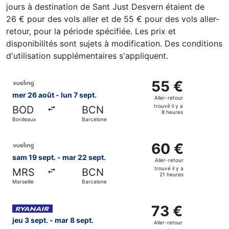
jours à destination de Sant Just Desvern étaient de
26 € pour des vols aller et de 55 € pour des vols aller-
retour, pour la période spécifiée. Les prix et
disponibilités sont sujets à modification. Des conditions
d'utilisation supplémentaires s'appliquent.
Sélectionner le vol Vueling Airlines, décollant le mer 26 a
55 €
55 €
Aller-
mer 26 août - lun 7 sept.
Aller-retour
retour,
trouvé il y a
BOD
BCN
trouvé
8 heures
Bordeaux
Barcelone
il
y
Sélectionner le vol Vueling Airlines, décollant le sam 19 s
a
60 €
60 €
8
Aller-
sam 19 sept. - mar 22 sept.
Aller-retour
heures
retour,
trouvé il y a
MRS
BCN
trouvé
21 heures
Marseille
Barcelone
il
y
Sélectionner le vol Ryanair, décollant le jeu 3 sept. de Par
a
73 €
73 €
21
Aller-
jeu 3 sept. - mar 8 sept.
Aller-retour
heures
retour,