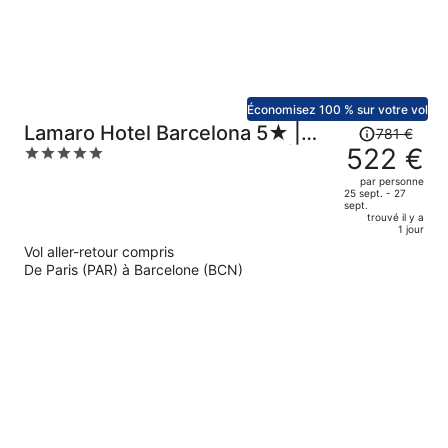
par
personne.
Économisez 100 % sur votre vol
Le
Lamaro Hotel Barcelona 5★ |
781 €
prix
522 €
5
Preferred Hotels & Resorts |
était
out
Lifestyle Collection
par personne
de
of
25 sept. - 27
sept.
781 €.
5
trouvé il y a
Le
1 jour
prix
Vol aller-retour compris
est
De Paris (PAR) à Barcelone (BCN)
maintenant
de
522 €
par
personne.