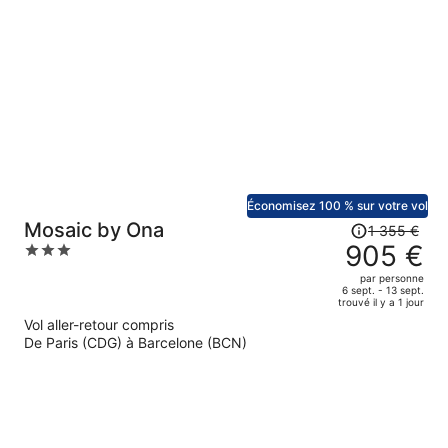
prix
est
maintenant
de
1
015 €
par
personne.
Économisez 100 % sur votre vol
Le
Mosaic by Ona
1 355 €
prix
905 €
3
était
out
par personne
de
of
6 sept. - 13 sept.
trouvé il y a 1 jour
1
5
Vol aller-retour compris
355 €.
De Paris (CDG) à Barcelone (BCN)
Le
prix
est
maintenant
de
905 €