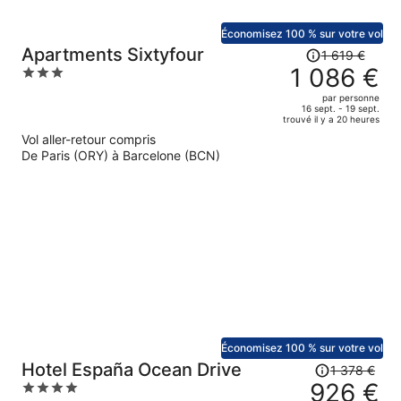
Économisez 100 % sur votre vol
Le
Apartments Sixtyfour
1 619 €
prix
1 086 €
3
était
out
par personne
de
of
16 sept. - 19 sept.
trouvé il y a 20 heures
1
5
Vol aller-retour compris
619 €.
De Paris (ORY) à Barcelone (BCN)
Le
prix
est
maintenant
de
1
086 €
par
personne.
Économisez 100 % sur votre vol
Le
Hotel España Ocean Drive
1 378 €
prix
926 €
4