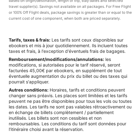
based on origin/destination, length of trip, stay dates and selected
travel supplier(s). Savings not available on all packages. For Free Flight
or 100% Off Flight deals, package savings is greater than or equal to the
current cost of one component, when both are priced separately.
Tarifs, taxes & frais:
Les tarifs sont ceux disponibles sur
ebookers et mis à jour quotidiennement. Ils incluent toutes
taxes et frais, à l'exception d'éventuels frais de bagages.
Remboursement/modifications/annulations:
les
modifications, si autorisées pour le tarif réservé, seront
facturées 45,00€ par ebookers, en supplément de tout
éventuelle augmentation du prix du billet ou des taxes qui
pourrait s'appliquer.
Autres conditions:
Horaires, tarifs et conditions peuvent
changer sans préavis. Les places sont limitées et les tarifs
peuvent ne pas être disponibles pour tous les vols ou toutes
les dates. Les tarifs ne sont pas valables rétroactivement ou
en échange de billets complètement / partiellement
inutilisés. Les billets sont non cessibles et non
remboursables. Les conditions du tarif sont données pour
l'itinéraire choisi avant la réservation.