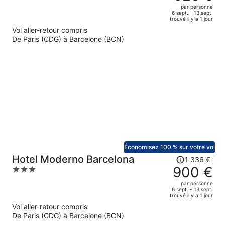
était
out
par personne
de
of
6 sept. - 13 sept.
trouvé il y a 1 jour
1
5
Vol aller-retour compris
378 €.
De Paris (CDG) à Barcelone (BCN)
Le
prix
est
maintenant
de
926 €
par
personne.
Économisez 100 % sur votre vol
Le
Hotel Moderno Barcelona
1 336 €
prix
900 €
3
était
out
par personne
de
of
6 sept. - 13 sept.
trouvé il y a 1 jour
1
5
Vol aller-retour compris
336 €.
De Paris (CDG) à Barcelone (BCN)
Le