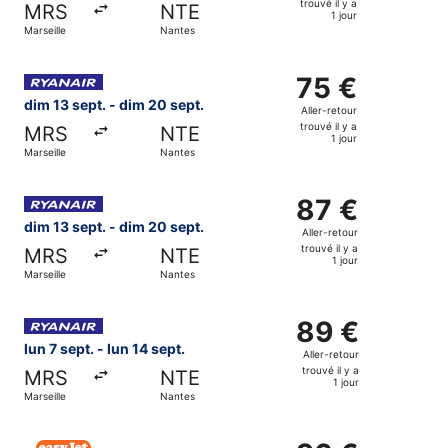
trouvé il y a
MRS
NTE
trouvé
1 jour
Marseille
Nantes
il
y
Sélectionner le vol Ryanair, décollant le dim 13 sept. de Ma
a
75 €
75 €
1
Aller-
dim 13 sept. - dim 20 sept.
Aller-retour
jour
retour,
trouvé il y a
MRS
NTE
trouvé
1 jour
Marseille
Nantes
il
y
Sélectionner le vol Ryanair, décollant le dim 13 sept. de Ma
a
87 €
87 €
1
Aller-
dim 13 sept. - dim 20 sept.
Aller-retour
jour
retour,
trouvé il y a
MRS
NTE
trouvé
1 jour
Marseille
Nantes
il
y
Sélectionner le vol Ryanair, décollant le lun 7 sept. de Mars
a
89 €
89 €
1
Aller-
lun 7 sept. - lun 14 sept.
Aller-retour
jour
retour,
trouvé il y a
MRS
NTE
trouvé
1 jour
Marseille
Nantes
il
y
Sélectionner le vol easyJet, décollant le lun 7 sept. de Tou
a
96 €