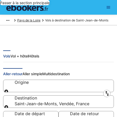
Passer à la section principale
Pays de la Loire
Vols à destination de Saint-Jean-de-Monts
Vols
Vol + hôtel
Hôtels
Vols pas chers pour Saint-Jean-
de-Monts
Aller-retour
Aller simple
Multidestination
Origine
Origine
Destination
Saint-Jean-de-Monts, Vendée, France
Destination
Date de départ
Date de retour