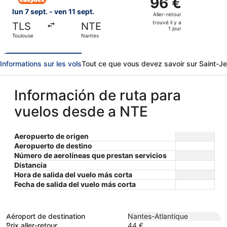
96 €
1
Aller-
lun 7 sept. - ven 11 sept.
Aller-retour
jour
retour,
trouvé il y a
TLS
NTE
trouvé
1 jour
Toulouse
Nantes
il
y
a
Informations sur les vols
Tout ce que vous devez savoir sur Saint-
1
jour
Información de ruta para
vuelos desde a NTE
Aeropuerto de origen
Aeropuerto de destino
Número de aerolíneas que prestan servicios
Distancia
Hora de salida del vuelo más corta
Fecha de salida del vuelo más corta
Aéroport de destination
Nantes-Atlantique
Prix aller-retour
44 €