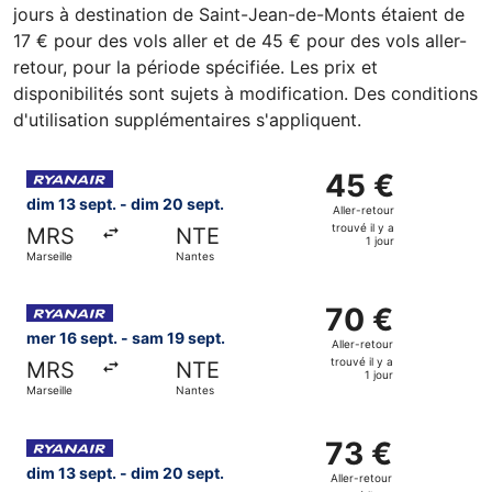
jours à destination de Saint-Jean-de-Monts étaient de
17 € pour des vols aller et de 45 € pour des vols aller-
retour, pour la période spécifiée. Les prix et
disponibilités sont sujets à modification. Des conditions
d'utilisation supplémentaires s'appliquent.
Sélectionner le vol Ryanair, décollant le dim 13 sept. de Ma
45 €
45 €
Aller-
dim 13 sept. - dim 20 sept.
Aller-retour
retour,
trouvé il y a
MRS
NTE
trouvé
1 jour
Marseille
Nantes
il
y
Sélectionner le vol Ryanair, décollant le mer 16 sept. de Ma
a
70 €
70 €
1
Aller-
mer 16 sept. - sam 19 sept.
Aller-retour
jour
retour,
trouvé il y a
MRS
NTE
trouvé
1 jour
Marseille
Nantes
il
y
Sélectionner le vol Ryanair, décollant le dim 13 sept. de Ma
a
73 €
73 €
1
Aller-
dim 13 sept. - dim 20 sept.
Aller-retour
jour
retour,