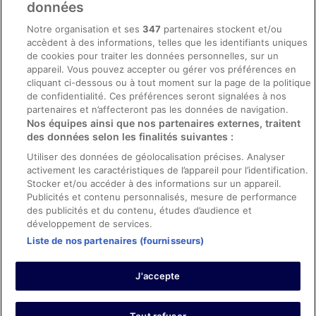
données
Mentions légales / Nous contacter
Notre organisation et ses
347
partenaires stockent et/ou
accèdent à des informations, telles que les identifiants uniques
Directives de contenu et signalement de contenus
de cookies pour traiter les données personnelles, sur un
appareil. Vous pouvez accepter ou gérer vos préférences en
Aide
cliquant ci-dessous ou à tout moment sur la page de la politique
de confidentialité. Ces préférences seront signalées à nos
Soutien
partenaires et n’affecteront pas les données de navigation.
Nos équipes ainsi que nos partenaires externes, traitent
Annuler votre réservation d’hôtel ou de propriété de vacances
des données selon les finalités suivantes :
Annuler votre vol
Utiliser des données de géolocalisation précises. Analyser
Échéances de remboursement
activement les caractéristiques de l’appareil pour l’identification.
Stocker et/ou accéder à des informations sur un appareil.
Utiliser un coupon ebookers
Publicités et contenu personnalisés, mesure de performance
des publicités et du contenu, études d’audience et
développement de services.
Liste de nos partenaires (fournisseurs)
Parmi les moyens de paiement acceptés sur ebookers.fr figurent :
American Express, Diner’s Club International, Mastercard, Visa, Visa
J'accepte
Electron, CartaSi, Carte Bleue, PayPal et Eurocard.
© 2026 Expedia, Inc., une entreprise d’Expedia Group. Tous droits
réservés. ebookers et le logo ebookers sont des marques
commerciales ou des marques déposées d’Expedia, Inc.