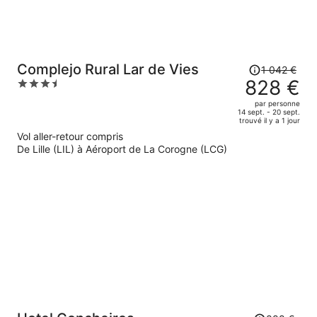
Le
Complejo Rural Lar de Vies
1 042 €
prix
828 €
3.5
était
out
par personne
de
of
14 sept. - 20 sept.
trouvé il y a 1 jour
1
5
Vol aller-retour compris
042 €.
De Lille (LIL) à Aéroport de La Corogne (LCG)
Le
prix
est
maintenant
de
828 €
par
personne.
Le