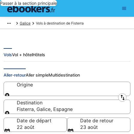
Passer à la section principale
Galice
Vols à destination de Fisterra
Vols
Vol + hôtel
Hôtels
Vols pas chers pour Fisterra
Aller-retour
Aller simple
Multidestination
Origine
Origine
Destination
Fisterra, Galice, Espagne
Destination
Date de départ
Date de retour
22 août
23 août