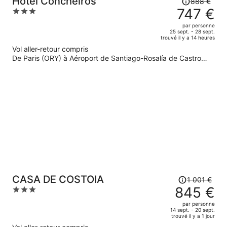
Hotel Concheiros
888 €
prix
747 €
3
était
out
par personne
de
of
25 sept. - 28 sept.
trouvé il y a 14 heures
888 €.
5
Vol aller-retour compris
Le
De Paris (ORY) à Aéroport de Santiago-Rosalía de Castro
prix
(SCQ)
est
maintenant
de
747 €
par
personne.
Le
CASA DE COSTOIA
1 001 €
prix
845 €
3
était
out
par personne
de
of
14 sept. - 20 sept.
trouvé il y a 1 jour
1
5