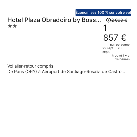
Économisez 100 % sur votre vol
Le
Hotel Plaza Obradoiro by Bossh!
2 099 €
prix
1
2
Hotels
était
out
857 €
de
of
2
5
par personne
25 sept. - 28
099 €.
sept.
Le
trouvé il y a
14 heures
prix
Vol aller-retour compris
est
De Paris (ORY) à Aéroport de Santiago-Rosalía de Castro
maintenant
(SCQ)
de
1
857 €
par
personne.