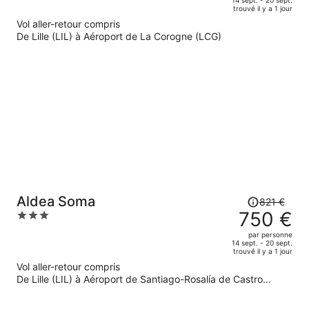
of
14 sept. - 20 sept.
trouvé il y a 1 jour
843 €.
5
Vol aller-retour compris
Le
De Lille (LIL) à Aéroport de La Corogne (LCG)
prix
est
maintenant
de
764 €
par
personne.
Le
Aldea Soma
821 €
prix
750 €
3
était
out
par personne
de
of
14 sept. - 20 sept.
trouvé il y a 1 jour
821 €.
5
Vol aller-retour compris
Le
De Lille (LIL) à Aéroport de Santiago-Rosalía de Castro
prix
(SCQ)
est