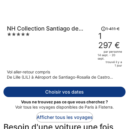
Le
NH Collection Santiago de
1 411 €
prix
1
5
Compostela
était
out
297 €
de
of
1
5
par personne
14 sept. - 20
411 €.
sept.
Le
trouvé il y a
1 jour
prix
Vol aller-retour compris
est
De Lille (LIL) à Aéroport de Santiago-Rosalía de Castro
maintenant
(SCQ)
de
1
Choisir vos dates
297 €
Vous ne trouvez pas ce que vous cherchez ?
par
Voir tous les voyages disponibles de Paris à Fisterra.
personne.
Afficher tous les voyages
Besoin d'une voiture une fois