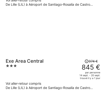
Vol aller-retour compris
001 €.
De Lille (LIL) à Aéroport de Santiago-Rosalía de Castro
Le
(SCQ)
prix
est
maintenant
de
845 €
par
personne.
Le
Exe Area Central
974 €
prix
845 €
3
était
out
par personne
de
of
14 sept. - 20 sept.
trouvé il y a 1 jour
974 €.
5
Vol aller-retour compris
Le
De Lille (LIL) à Aéroport de Santiago-Rosalía de Castro
prix
(SCQ)
est
maintenant
de