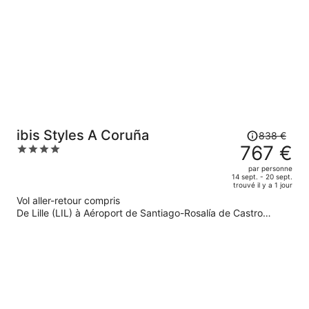
maintenant
de
750 €
par
personne.
Le
ibis Styles A Coruña
838 €
prix
767 €
4
était
out
par personne
de
of
14 sept. - 20 sept.
trouvé il y a 1 jour
838 €.
5
Vol aller-retour compris
Le
De Lille (LIL) à Aéroport de Santiago-Rosalía de Castro
prix
(SCQ)
est
maintenant
de
767 €
par
personne.