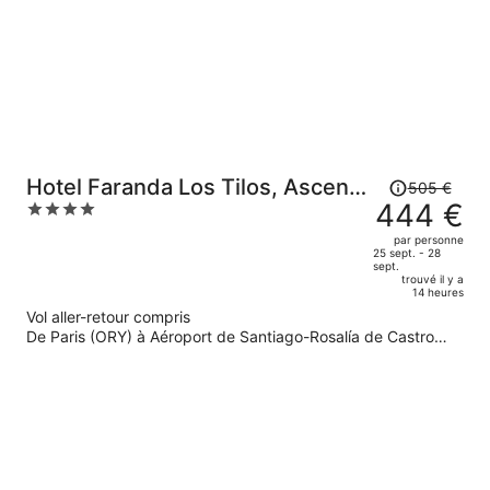
Le
Hotel Faranda Los Tilos, Ascend
505 €
prix
444 €
4
Hotel Collection
était
out
par personne
de
of
25 sept. - 28
sept.
505 €.
5
trouvé il y a
Le
14 heures
prix
Vol aller-retour compris
est
De Paris (ORY) à Aéroport de Santiago-Rosalía de Castro
(SCQ)
maintenant
de
444 €
par
personne.