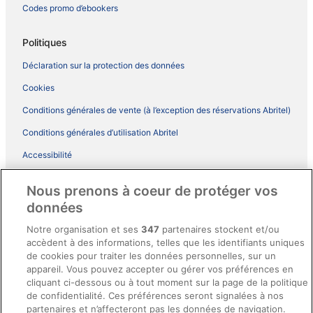
Codes promo d’ebookers
Politiques
Déclaration sur la protection des données
Cookies
Conditions générales de vente (à l’exception des réservations Abritel)
Conditions générales d’utilisation Abritel
Accessibilité
Comment fonctionne notre site
Nous prenons à coeur de protéger vos
Conditions générales du programme BONUS+ d’ebookers
données
Mentions légales / Nous contacter
Notre organisation et ses
347
partenaires stockent et/ou
accèdent à des informations, telles que les identifiants uniques
Directives de contenu et signalement de contenus
de cookies pour traiter les données personnelles, sur un
appareil. Vous pouvez accepter ou gérer vos préférences en
Aide
cliquant ci-dessous ou à tout moment sur la page de la politique
de confidentialité. Ces préférences seront signalées à nos
Soutien
partenaires et n’affecteront pas les données de navigation.