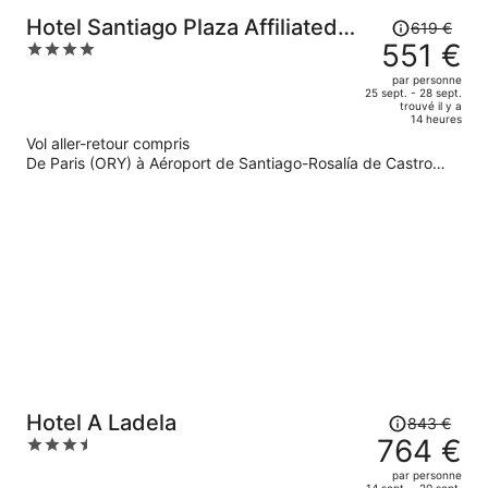
Le
Hotel Santiago Plaza Affiliated
619 €
prix
551 €
4
by Meliá
était
out
par personne
de
of
25 sept. - 28 sept.
trouvé il y a
619 €.
5
14 heures
Le
Vol aller-retour compris
prix
De Paris (ORY) à Aéroport de Santiago-Rosalía de Castro
est
(SCQ)
maintenant
de
551 €
par
personne.
Le
Hotel A Ladela
843 €
prix
764 €
3.5
était
out
par personne
de