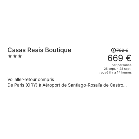
845 €
par
personne.
Le
Casas Reais Boutique
762 €
prix
669 €
3
était
out
par personne
de
of
25 sept. - 28 sept.
trouvé il y a 14 heures
762 €.
5
Vol aller-retour compris
Le
De Paris (ORY) à Aéroport de Santiago-Rosalía de Castro
prix
(SCQ)
est
maintenant
de
669 €
par
personne.