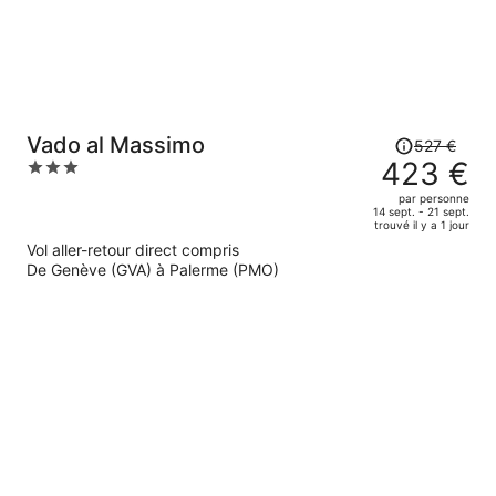
personne.
Le
Vado al Massimo
527 €
prix
423 €
3
était
out
par personne
de
of
14 sept. - 21 sept.
trouvé il y a 1 jour
527 €.
5
Vol aller-retour direct compris
Le
De Genève (GVA) à Palerme (PMO)
prix
est
maintenant
de
423 €
par
personne.