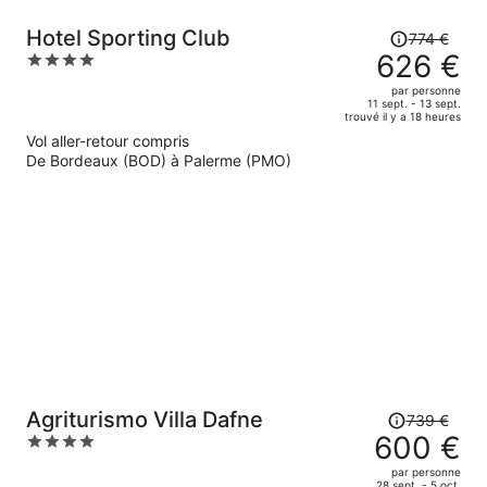
Le
Hotel Sporting Club
774 €
prix
626 €
4
était
out
par personne
de
of
11 sept. - 13 sept.
trouvé il y a 18 heures
774 €.
5
Vol aller-retour compris
Le
De Bordeaux (BOD) à Palerme (PMO)
prix
est
maintenant
de
626 €
par
personne.
Le
Agriturismo Villa Dafne
739 €
prix
600 €
4
était
out
par personne
de
of
28 sept. - 5 oct.