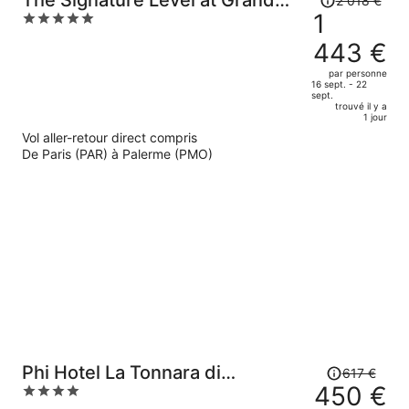
The Signature Level at Grand
2 018 €
prix
1
5
Palladium Sicilia Resort & Spa
était
out
443 €
de
of
2
5
par personne
16 sept. - 22
018 €.
sept.
Le
trouvé il y a
1 jour
prix
Vol aller-retour direct compris
est
De Paris (PAR) à Palerme (PMO)
maintenant
de
1
443 €
par
personne.
Le
Phi Hotel La Tonnara di
617 €
prix
450 €
4
Bonagia
était