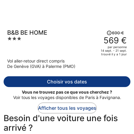
Le
B&B BE HOME
690 €
prix
569 €
3
était
out
par personne
de
of
14 sept. - 21 sept.
trouvé il y a 1 jour
690 €.
5
Vol aller-retour direct compris
Le
De Genève (GVA) à Palerme (PMO)
prix
est
maintenant
Choisir vos dates
de
569 €
Vous ne trouvez pas ce que vous cherchez ?
par
Voir tous les voyages disponibles de Paris à Favignana.
personne.
Afficher tous les voyages
Besoin d'une voiture une fois
arrivé ?