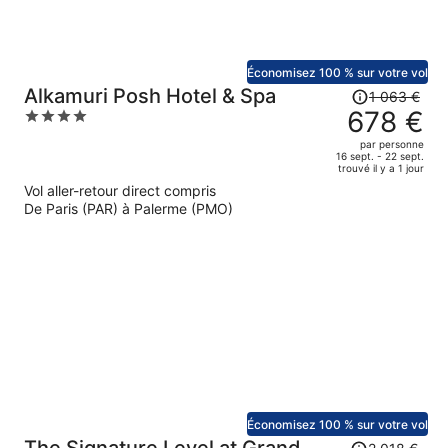
Économisez 100 % sur votre vol
Le
Alkamuri Posh Hotel & Spa
1 063 €
prix
678 €
4
était
out
par personne
de
of
16 sept. - 22 sept.
trouvé il y a 1 jour
1
5
Vol aller-retour direct compris
063 €.
De Paris (PAR) à Palerme (PMO)
Le
prix
est
maintenant
de
678 €
par
personne.
Économisez 100 % sur votre vol
Le