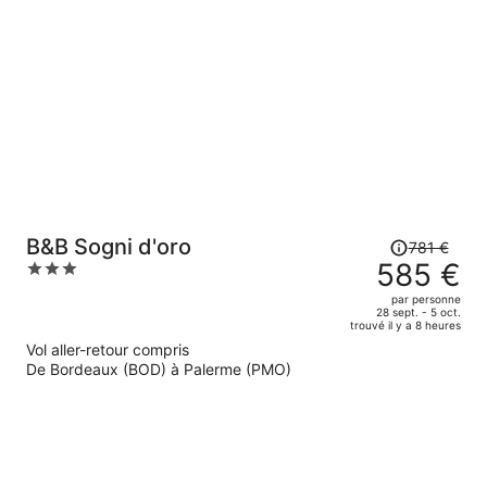
prix
est
maintenant
de
2
697 €
par
personne.
Le
B&B Sogni d'oro
781 €
prix
585 €
3
était
out
par personne
de
of
28 sept. - 5 oct.
trouvé il y a 8 heures
781 €.
5
Vol aller-retour compris
Le
De Bordeaux (BOD) à Palerme (PMO)
prix
est
maintenant
de
585 €
par