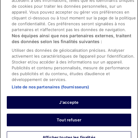
accèdent à des informations, telles que les identifiants uniques
Directives de contenu et signalement de contenus
de cookies pour traiter les données personnelles, sur un
appareil. Vous pouvez accepter ou gérer vos préférences en
Aide
cliquant ci-dessous ou à tout moment sur la page de la politique
de confidentialité. Ces préférences seront signalées à nos
Soutien
partenaires et n’affecteront pas les données de navigation.
Nos équipes ainsi que nos partenaires externes, traitent
Annuler votre réservation d’hôtel ou de propriété de vacances
des données selon les finalités suivantes :
Annuler votre vol
Utiliser des données de géolocalisation précises. Analyser
activement les caractéristiques de l’appareil pour l’identification.
Échéances de remboursement
Stocker et/ou accéder à des informations sur un appareil.
Utiliser un coupon ebookers
Publicités et contenu personnalisés, mesure de performance
des publicités et du contenu, études d’audience et
développement de services.
Liste de nos partenaires (fournisseurs)
Parmi les moyens de paiement acceptés sur ebookers.fr figurent :
American Express, Diner’s Club International, Mastercard, Visa, Visa
J'accepte
Electron, CartaSi, Carte Bleue, PayPal et Eurocard.
© 2026 Expedia, Inc., une entreprise d’Expedia Group. Tous droits
réservés. ebookers et le logo ebookers sont des marques
commerciales ou des marques déposées d’Expedia, Inc.
Tout refuser
Afficher toutes les finalités