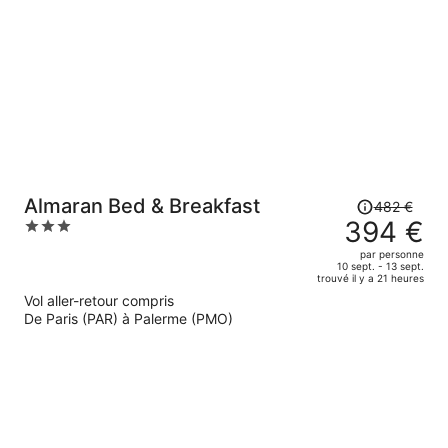
de
392 €
par
personne.
Le
Almaran Bed & Breakfast
482 €
prix
394 €
3
était
out
par personne
de
of
10 sept. - 13 sept.
trouvé il y a 21 heures
482 €.
5
Vol aller-retour compris
Le
De Paris (PAR) à Palerme (PMO)
prix
est
maintenant
de
394 €
par
personne.