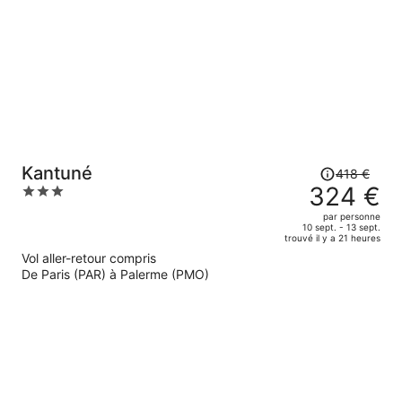
Le
Kantuné
418 €
prix
324 €
3
était
out
par personne
de
of
10 sept. - 13 sept.
trouvé il y a 21 heures
418 €.
5
Vol aller-retour compris
Le
De Paris (PAR) à Palerme (PMO)
prix
est
maintenant
de
324 €
par
personne.