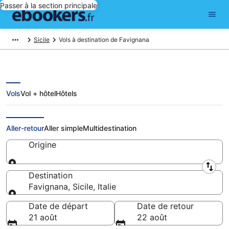
Passer à la section principale
Sicile
Vols à destination de Favignana
Vols
Vol + hôtel
Hôtels
Vols pas chers pour Favignana
Aller-retour
Aller simple
Multidestination
Origine
Origine
Destination
Favignana, Sicile, Italie
Destination
Date de départ
Date de retour
21 août
22 août