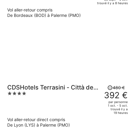
trouvé il y a 8 heures
739 €.
5
Vol aller-retour compris
Le
De Bordeaux (BOD) à Palerme (PMO)
prix
est
maintenant
de
600 €
par
personne.
Le
CDSHotels Terrasini - Città del
480 €
prix
392 €
4
Mare
était
out
par personne
de
of
1 oct. - 5 oct.
trouvé il y a
480 €.
5
19 heures
Le
Vol aller-retour direct compris
prix
De Lyon (LYS) à Palerme (PMO)
est
maintenant