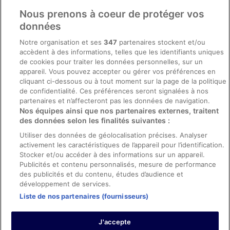
Comment fonctionne notre site
Nous prenons à coeur de protéger vos
Conditions générales du programme BONUS+ d’ebookers
données
Mentions légales / Nous contacter
Notre organisation et ses
347
partenaires stockent et/ou
accèdent à des informations, telles que les identifiants uniques
Directives de contenu et signalement de contenus
de cookies pour traiter les données personnelles, sur un
appareil. Vous pouvez accepter ou gérer vos préférences en
Aide
cliquant ci-dessous ou à tout moment sur la page de la politique
de confidentialité. Ces préférences seront signalées à nos
Soutien
partenaires et n’affecteront pas les données de navigation.
Nos équipes ainsi que nos partenaires externes, traitent
Annuler votre réservation d’hôtel ou de propriété de vacances
des données selon les finalités suivantes :
Annuler votre vol
Utiliser des données de géolocalisation précises. Analyser
Échéances de remboursement
activement les caractéristiques de l’appareil pour l’identification.
Stocker et/ou accéder à des informations sur un appareil.
Utiliser un coupon ebookers
Publicités et contenu personnalisés, mesure de performance
des publicités et du contenu, études d’audience et
développement de services.
Liste de nos partenaires (fournisseurs)
Parmi les moyens de paiement acceptés sur ebookers.fr figurent :
American Express, Diner’s Club International, Mastercard, Visa, Visa
J'accepte
Electron, CartaSi, Carte Bleue, PayPal et Eurocard.