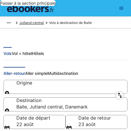
Passer à la section principale
Jutland central
Vols à destination de Balle
Vols
Vol + hôtel
Hôtels
Vols pas chers pour Balle
Aller-retour
Aller simple
Multidestination
Origine
Origine
Destination
Balle, Jutland central, Danemark
Destination
Date de départ
Date de retour
22 août
23 août