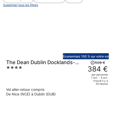
Supprimer tous les filtres
Économisez 100 % sur votre vol
Le
The Dean Dublin Docklands-
508 €
prix
384 €
4
Formerly The Mayson
était
out
par personne
de
of
1 oct. - 5 oct.
trouvé il y a
508 €.
5
20 heures
Le
Vol aller-retour compris
prix
De Nice (NCE) à Dublin (DUB)
est
maintenant
de
384 €