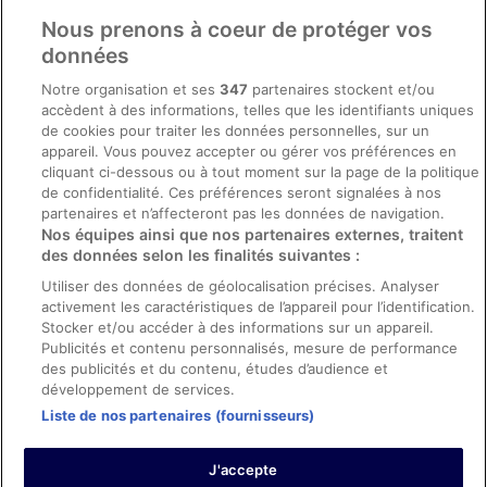
Comment fonctionne notre site
Nous prenons à coeur de protéger vos
Conditions générales du programme BONUS+ d’ebookers
données
Mentions légales / Nous contacter
Notre organisation et ses
347
partenaires stockent et/ou
accèdent à des informations, telles que les identifiants uniques
Directives de contenu et signalement de contenus
de cookies pour traiter les données personnelles, sur un
appareil. Vous pouvez accepter ou gérer vos préférences en
Aide
cliquant ci-dessous ou à tout moment sur la page de la politique
de confidentialité. Ces préférences seront signalées à nos
Soutien
partenaires et n’affecteront pas les données de navigation.
Nos équipes ainsi que nos partenaires externes, traitent
Annuler votre réservation d’hôtel ou de propriété de vacances
des données selon les finalités suivantes :
Annuler votre vol
Utiliser des données de géolocalisation précises. Analyser
activement les caractéristiques de l’appareil pour l’identification.
Échéances de remboursement
Stocker et/ou accéder à des informations sur un appareil.
Utiliser un coupon ebookers
Publicités et contenu personnalisés, mesure de performance
des publicités et du contenu, études d’audience et
développement de services.
Liste de nos partenaires (fournisseurs)
Parmi les moyens de paiement acceptés sur ebookers.fr figurent :
American Express, Diner’s Club International, Mastercard, Visa, Visa
J'accepte
Electron, CartaSi, Carte Bleue, PayPal et Eurocard.