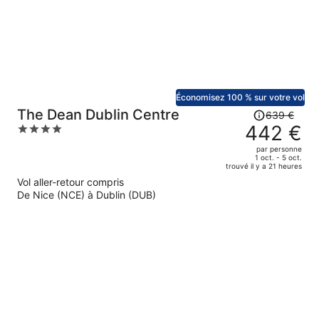
par
personne.
Économisez 100 % sur votre vol
Le
The Dean Dublin Centre
639 €
prix
442 €
4
était
out
par personne
de
of
1 oct. - 5 oct.
trouvé il y a 21 heures
639 €.
5
Vol aller-retour compris
Le
De Nice (NCE) à Dublin (DUB)
prix
est
maintenant
de
442 €
par
personne.