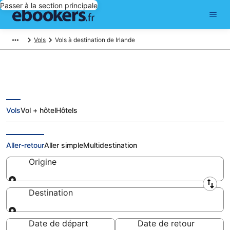
Passer à la section principale
Vols
Vols à destination de Irlande
Vols
Vol + hôtel
Hôtels
Vols Irlande: réserver un billet
d'avion pas cher
Aller-retour
Aller simple
Multidestination
Origine
Origine
Destination
Destination
Date de départ
Date de retour