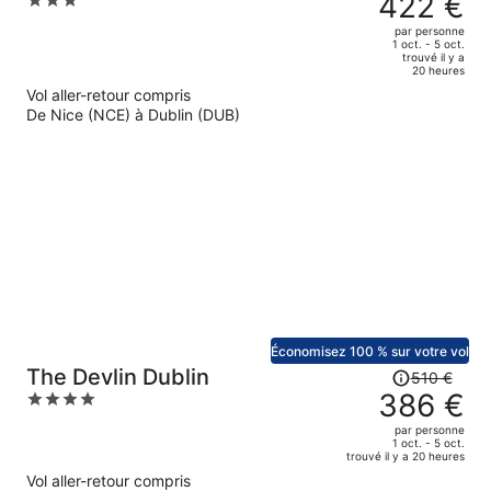
422 €
3
Bridge
était
out
par personne
de
of
1 oct. - 5 oct.
trouvé il y a
575 €.
5
20 heures
Le
Vol aller-retour compris
prix
De Nice (NCE) à Dublin (DUB)
est
maintenant
de
422 €
par
personne.
Économisez 100 % sur votre vol
Le
The Devlin Dublin
510 €
prix
386 €
4
était
out
par personne
de
of
1 oct. - 5 oct.
trouvé il y a 20 heures
510 €.
5
Vol aller-retour compris
Le