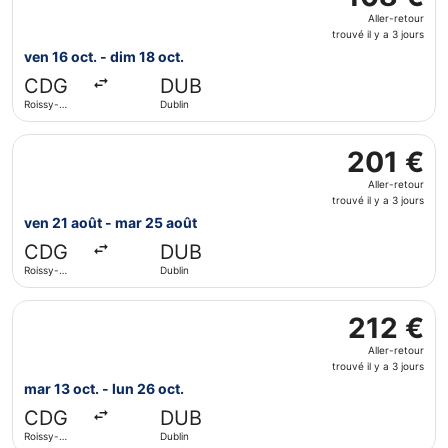
Aller-
Aller-retour
retour,
trouvé il y a 3 jours
trouvé
ven 16 oct. - dim 18 oct.
il
CDG
DUB
y
Roissy-
Dublin
a
Charles de
3
Gaulle
Sélectionner le vol KLM, décollant le ven 21 août de Roiss
jours
201 €
201 €
Aller-
Aller-retour
retour,
trouvé il y a 3 jours
trouvé
ven 21 août - mar 25 août
il
CDG
DUB
y
Roissy-
Dublin
a
Charles de
3
Gaulle
Sélectionner le vol Scandinavian Airlines, décollant le mar
jours
212 €
212 €
Aller-
Aller-retour
retour,
trouvé il y a 3 jours
trouvé
mar 13 oct. - lun 26 oct.
il
CDG
DUB
y
Roissy-
Dublin
a
Charles de