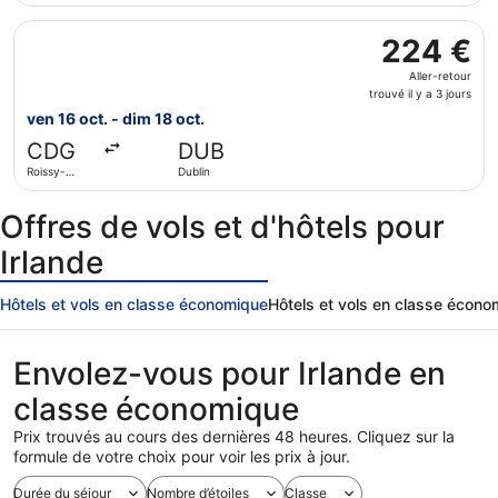
3
Gaulle
Sélectionner le vol British Airways, décollant le ven 16 oc
jours
224 €
224 €
Aller-
Aller-retour
retour,
trouvé il y a 3 jours
trouvé
ven 16 oct. - dim 18 oct.
il
CDG
DUB
y
Roissy-
Dublin
a
Charles de
3
Gaulle
Offres de vols et d'hôtels pour
jours
Irlande
Hôtels et vols en classe économique
Hôtels et vols en classe écon
Envolez-vous pour Irlande en
classe économique
Prix trouvés au cours des dernières 48 heures. Cliquez sur la
formule de votre choix pour voir les prix à jour.
Durée du séjour
Nombre d’étoiles
Classe