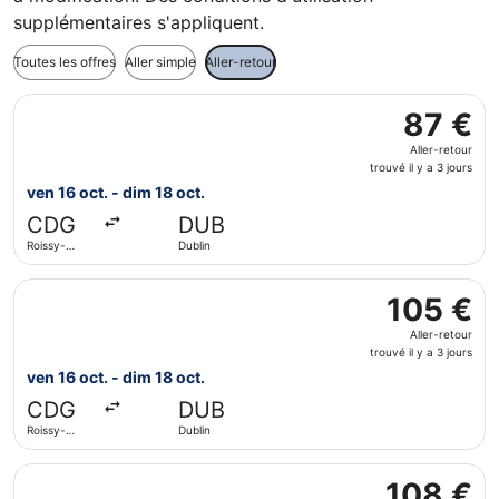
supplémentaires s'appliquent.
Toutes les offres
Aller simple
Aller-retour
Sélectionner le vol Aer Lingus, décollant le ven 16 oct. de
87 €
87 €
Aller-
Aller-retour
retour,
trouvé il y a 3 jours
trouvé
ven 16 oct. - dim 18 oct.
il
CDG
DUB
y
Roissy-
Dublin
a
Charles de
3
Gaulle
Sélectionner le vol Air France, décollant le ven 16 oct. de
jours
105 €
105 €
Aller-
Aller-retour
retour,
trouvé il y a 3 jours
trouvé
ven 16 oct. - dim 18 oct.
il
CDG
DUB
y
Roissy-
Dublin
a
Charles de
3
Gaulle
Sélectionner le vol Aer Lingus, décollant le ven 16 oct. de
jours
108 €
108 €