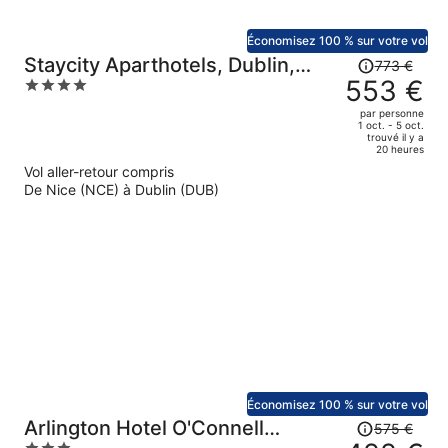
Économisez 100 % sur votre vol
Le
Staycity Aparthotels, Dublin,
773 €
prix
553 €
4
City Centre
était
out
par personne
de
of
1 oct. - 5 oct.
trouvé il y a
773 €.
5
20 heures
Le
Vol aller-retour compris
prix
De Nice (NCE) à Dublin (DUB)
est
maintenant
de
553 €
par
personne.
Économisez 100 % sur votre vol
Le
Arlington Hotel O'Connell
575 €
prix