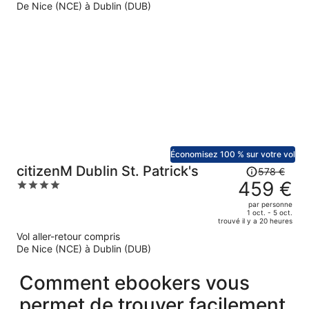
De Nice (NCE) à Dublin (DUB)
prix
est
maintenant
de
386 €
par
personne.
Économisez 100 % sur votre vol
Le
citizenM Dublin St. Patrick's
578 €
prix
459 €
4
était
out
par personne
de
of
1 oct. - 5 oct.
trouvé il y a 20 heures
578 €.
5
Vol aller-retour compris
Le
De Nice (NCE) à Dublin (DUB)
prix
est
Comment ebookers vous
maintenant
de
permet de trouver facilement
459 €