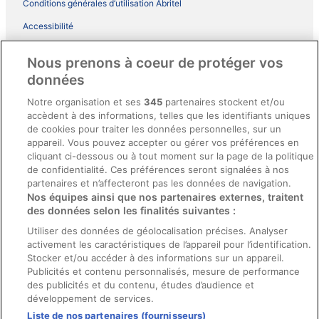
Conditions générales d’utilisation Abritel
Accessibilité
Comment fonctionne notre site
Nous prenons à coeur de protéger vos
Conditions générales du programme BONUS+ d’ebookers
données
Mentions légales / Nous contacter
Notre organisation et ses
345
partenaires stockent et/ou
accèdent à des informations, telles que les identifiants uniques
Directives de contenu et signalement de contenus
de cookies pour traiter les données personnelles, sur un
appareil. Vous pouvez accepter ou gérer vos préférences en
Aide
cliquant ci-dessous ou à tout moment sur la page de la politique
de confidentialité. Ces préférences seront signalées à nos
Soutien
partenaires et n’affecteront pas les données de navigation.
Nos équipes ainsi que nos partenaires externes, traitent
Annuler votre réservation d’hôtel ou de propriété de vacances
des données selon les finalités suivantes :
Annuler votre vol
Utiliser des données de géolocalisation précises. Analyser
Échéances de remboursement
activement les caractéristiques de l’appareil pour l’identification.
Stocker et/ou accéder à des informations sur un appareil.
Utiliser un coupon ebookers
Publicités et contenu personnalisés, mesure de performance
des publicités et du contenu, études d’audience et
développement de services.
Liste de nos partenaires (fournisseurs)