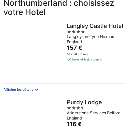
Northumberland : choisissez
votre Hotel
Langley Castle Hotel
4
Langley-on-Tyne Hexham
out
England
of
Le
157 €
5
prix
31 août - 1 sept.
est
taxes et frais compris
de
157 €
par
nuit
Afficher les détails
Purdy Lodge
3.5
Adderstone Services Belford
out
England
of
Le
116 €
5