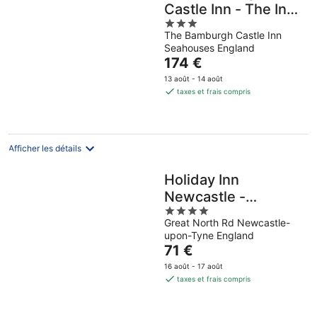
Castle Inn - The Inn
3
Collection Group
The Bamburgh Castle Inn
out
Seahouses England
of
Le
174 €
5
prix
13 août - 14 août
est
taxes et frais compris
de
174 €
par
nuit
Afficher les détails
Holiday Inn
Newcastle -
4
Gosforth Park by
Great North Rd Newcastle-
out
IHG
upon-Tyne England
of
Le
71 €
5
prix
16 août - 17 août
est
taxes et frais compris
de
71 €