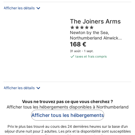
par
nuit
Afficher les détails
The Joiners Arms
5
Newton by the Sea,
out
Northumberland Alnwick
of
Le
England
168 €
5
prix
31 août - 1 sept.
est
taxes et frais compris
de
168 €
par
nuit
Afficher les détails
Vous ne trouvez pas ce que vous cherchez ?
Afficher tous les hébergements disponibles à Northumberland
Afficher tous les hébergements
Prix le plus bas trouvé au cours des 24 dernières heures sur la base d’un
séjour d’une nuit pour 2 adultes. Les prix et la disponibilité sont susceptibles