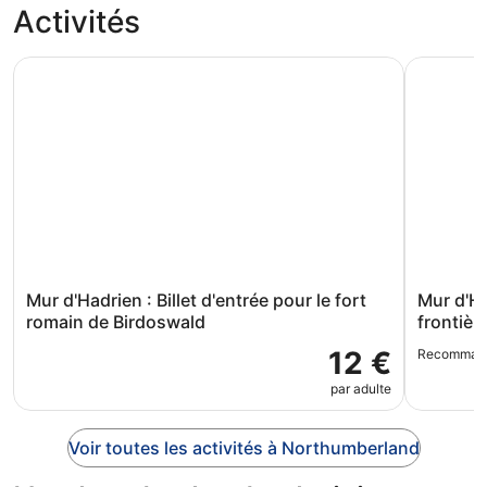
Activités
Mur d'Hadrien : Billet d'entrée pour le fort romain de Bir
Mur d'Hadr
Mur d'Hadrien : Billet d'entrée pour le fort
Mur d'H
romain de Birdoswald
frontiè
12 €
Recomman
par adulte
Voir toutes les activités à Northumberland