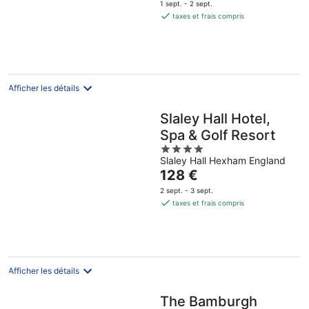
prix
1 sept. - 2 sept.
est
taxes et frais compris
de
116 €
par
nuit
Afficher les détails
Slaley Hall Hotel,
Spa & Golf Resort
4
Slaley Hall Hexham England
out
Le
128 €
of
prix
5
2 sept. - 3 sept.
est
taxes et frais compris
de
128 €
par
nuit
Afficher les détails
The Bamburgh