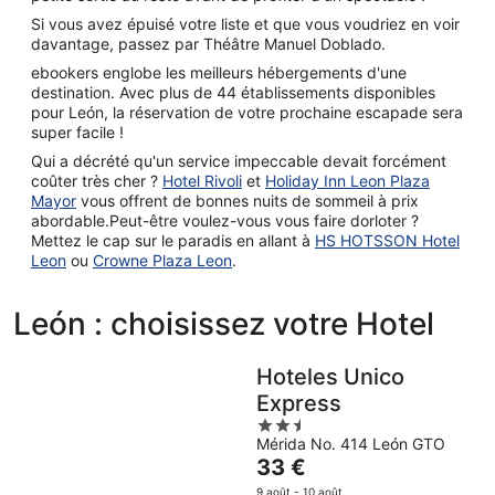
Si vous avez épuisé votre liste et que vous voudriez en voir
davantage, passez par Théâtre Manuel Doblado.
ebookers englobe les meilleurs hébergements d'une
destination. Avec plus de 44 établissements disponibles
pour León, la réservation de votre prochaine escapade sera
super facile !
Qui a décrété qu'un service impeccable devait forcément
coûter très cher ?
Hotel Rivoli
et
Holiday Inn Leon Plaza
Mayor
vous offrent de bonnes nuits de sommeil à prix
abordable.Peut-être voulez-vous vous faire dorloter ?
Mettez le cap sur le paradis en allant à
HS HOTSSON Hotel
Leon
ou
Crowne Plaza Leon
.
León : choisissez votre Hotel
Hoteles Unico
Express
2.5
Mérida No. 414 León GTO
out
Le
33 €
of
prix
5
9 août - 10 août