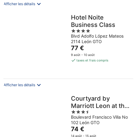
nuit
Afficher les détails
Hotel Noite
Business Class
4
Blvd Adolfo López Mateos
out
2114 León GTO
of
Le
77 €
5
prix
9 août - 10 août
est
taxes et frais compris
de
77 €
par
nuit
Afficher les détails
Courtyard by
Marriott Leon at the
3.5
Poliforum
Boulevard Francisco Villa No
out
102 León GTO
of
Le
74 €
5
prix
14 août - 15 août