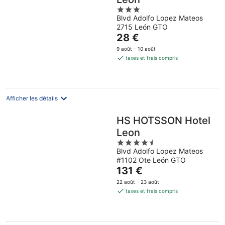
3
Blvd Adolfo Lopez Mateos
out
2715 León GTO
of
Le
28 €
5
prix
9 août - 10 août
est
taxes et frais compris
de
28 €
par
nuit
Afficher les détails
HS HOTSSON Hotel
Leon
4.5
Blvd Adolfo Lopez Mateos
out
#1102 Ote León GTO
of
Le
131 €
5
prix
22 août - 23 août
est
taxes et frais compris
de
131 €
par