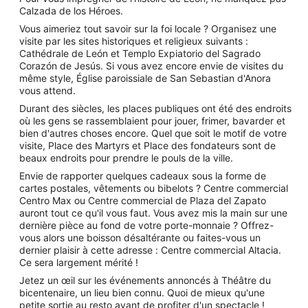
Calzada de los Héroes.
Vous aimeriez tout savoir sur la foi locale ? Organisez une
visite par les sites historiques et religieux suivants :
Cathédrale de León et Templo Expiatorio del Sagrado
Corazón de Jesús. Si vous avez encore envie de visites du
même style, Église paroissiale de San Sebastian d'Anora
vous attend.
Durant des siècles, les places publiques ont été des endroits
où les gens se rassemblaient pour jouer, frimer, bavarder et
bien d'autres choses encore. Quel que soit le motif de votre
visite, Place des Martyrs et Place des fondateurs sont de
beaux endroits pour prendre le pouls de la ville.
Envie de rapporter quelques cadeaux sous la forme de
cartes postales, vêtements ou bibelots ? Centre commercial
Centro Max ou Centre commercial de Plaza del Zapato
auront tout ce qu'il vous faut. Vous avez mis la main sur une
dernière pièce au fond de votre porte-monnaie ? Offrez-
vous alors une boisson désaltérante ou faites-vous un
dernier plaisir à cette adresse : Centre commercial Altacia.
Ce sera largement mérité !
Jetez un œil sur les événements annoncés à Théâtre du
bicentenaire, un lieu bien connu. Quoi de mieux qu'une
petite sortie au resto avant de profiter d'un spectacle !