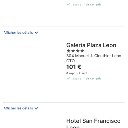
est
taxes et frais compris
de
33 €
par
nuit
Afficher les détails
Galeria Plaza Leon
4
304 Manuel J. Clouthier León
out
GTO
of
Le
101 €
5
prix
6 sept. - 7 sept.
est
taxes et frais compris
de
101 €
par
nuit
Afficher les détails
Hotel San Francisco
Leon