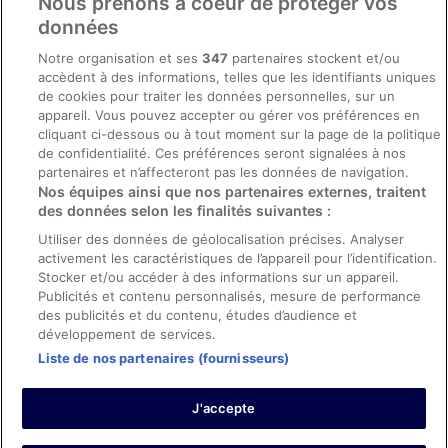
Nous prenons à coeur de protéger vos
Conditions générales du programme BONUS+ d’ebookers
données
Mentions légales / Nous contacter
Notre organisation et ses
347
partenaires stockent et/ou
accèdent à des informations, telles que les identifiants uniques
Directives de contenu et signalement de contenus
de cookies pour traiter les données personnelles, sur un
appareil. Vous pouvez accepter ou gérer vos préférences en
Aide
cliquant ci-dessous ou à tout moment sur la page de la politique
de confidentialité. Ces préférences seront signalées à nos
Soutien
partenaires et n’affecteront pas les données de navigation.
Nos équipes ainsi que nos partenaires externes, traitent
Annuler votre réservation d’hôtel ou de propriété de vacances
des données selon les finalités suivantes :
Annuler votre vol
Utiliser des données de géolocalisation précises. Analyser
activement les caractéristiques de l’appareil pour l’identification.
Échéances de remboursement
Stocker et/ou accéder à des informations sur un appareil.
Utiliser un coupon ebookers
Publicités et contenu personnalisés, mesure de performance
des publicités et du contenu, études d’audience et
développement de services.
Liste de nos partenaires (fournisseurs)
Parmi les moyens de paiement acceptés sur ebookers.fr figurent :
American Express, Diner’s Club International, Mastercard, Visa, Visa
J'accepte
Electron, CartaSi, Carte Bleue, PayPal et Eurocard.
© 2026 Expedia, Inc., une entreprise d’Expedia Group. Tous droits
réservés. ebookers et le logo ebookers sont des marques