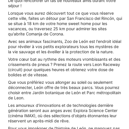
De quoi rencontrer un tas de nouveaux amis durant votre
séjour !
Lorsque vous aurez découvert tout ce que vous réserve
cette ville, faites un détour par San Francisco del Rincón, qui
se situe à 18 km de votre home sweet home pour les
vacances, ou traversez 25 km pour admirer les sites
qu'abrite Comanja de Corona.
Avec ses animaux fascinants, Zoo de León est l'endroit idéal
pour révéler à vos petits explorateurs tous les mystères de
la vie sauvage et les éveiller à la protection de la nature.
Votre cœur bat au rythme des moteurs vrombissants et des
crissements de pneus ? Prenez la route vers Leon Raceway
(circuit) pour quelques heures et obtenez votre dose de
bolides et de vitesse.
Que vous préfériez vous allonger au soleil ou seulement
déconnecter, León offre de très beaux parcs. Vous pourrez
choisir entre Jardin botanique de León et Parc métropolitain
de Leon.
Les amoureux d'innovations et de technologies dernière
génération seront aux anges avec Explora Science Center
(cinéma IMAX), où des sélections d'objets étonnantes leur
réservent un après-midi de rêve.
Pour vous imprégner de l'histoire de León, ne manquez pas