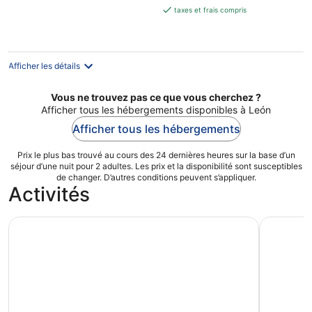
est
taxes et frais compris
de
74 €
par
nuit
Afficher les détails
Vous ne trouvez pas ce que vous cherchez ?
Afficher tous les hébergements disponibles à León
Afficher tous les hébergements
Prix le plus bas trouvé au cours des 24 dernières heures sur la base d’un
séjour d’une nuit pour 2 adultes. Les prix et la disponibilité sont susceptibles
de changer. D’autres conditions peuvent s’appliquer.
Activités
Excursion de groupe au Christ Rey au départ de Guanaju
Visite et 