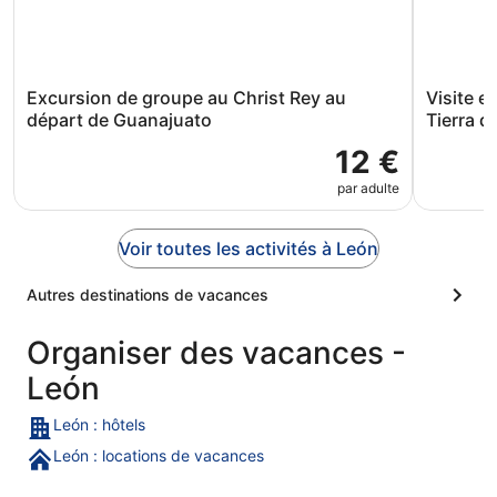
Excursion de groupe au Christ Rey au
Visite et
départ de Guanajuato
Tierra d
12 €
par adulte
Voir toutes les activités à León
Autres destinations de vacances
Organiser des vacances -
León
León : hôtels
León : locations de vacances