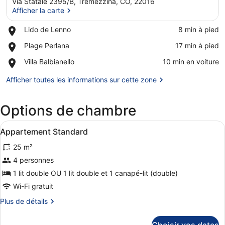
Via Statale 2395/B, Tremezzina, CO, 22016
Afficher la carte
Place,
Lido de Lenno
‪8 min à pied‬
Lido
Afficher la carte
Place,
Plage Perlana
‪17 min à pied‬
de
Plage
Lenno
Place,
Villa Balbianello
‪10 min en voiture‬
Perlana
Villa
Balbianello
Afficher toutes les informations sur cette zone
Options de chambre
Afficher
Une chambre d’hôtel moderne équipée
5
Appartement Standard
toutes
25 m²
les
photos
4 personnes
pour
1 lit double OU 1 lit double et 1 canapé-lit (double)
ce
Wi-Fi gratuit
type
Plus
Plus de détails
de
de
chambre :
détails