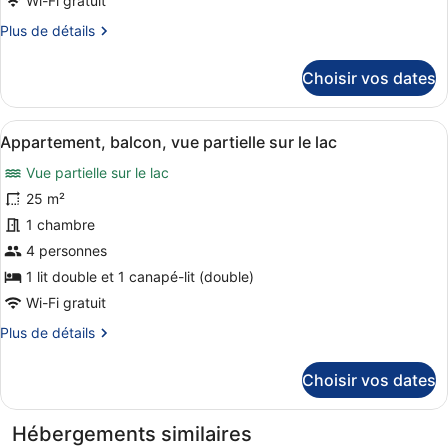
Wi-Fi gratuit
type
Plus
Plus de détails
de
de
chambre :
détails
Choisir vos dates
sur
Appartement,
le
rez-
type
Afficher
Une chambre à coucher avec un lit,
de-
7
de
Appartement, balcon, vue partielle sur le lac
toutes
chaussée
chambre
Vue partielle sur le lac
Appartement,
les
rez-
photos
25 m²
de-
pour
1 chambre
chaussée
ce
4 personnes
type
1 lit double et 1 canapé-lit (double)
de
Wi-Fi gratuit
chambre :
Plus
Plus de détails
Appartement,
de
balcon,
détails
Choisir vos dates
vue
sur
partielle
le
type
sur
Hébergements similaires
de