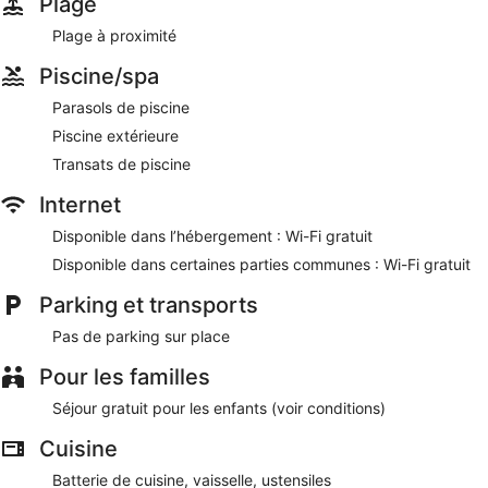
Plage
Wi-Fi gratuit
Plage à proximité
Pour vous délasser après une journée de visites, vous
trouverez sur place une piscine extérieure
Piscine/spa
Parmi les prestations offertes, on trouve notamment une
Parasols de piscine
terrasse
Piscine extérieure
À 8 minutes à pied de Lido de Lenno et à 3 minutes en
voiture de Parc Civique Teresio Olivelli
Transats de piscine
Les animaux de compagnie sont admis moyennant un
Internet
supplément
Disponible dans l’hébergement : Wi-Fi gratuit
Residence Lenno offre de nombreuses prestations comme
une piscine extérieure, une terrasse et un jardin. Vous
Disponible dans certaines parties communes : Wi-Fi gratuit
profiterez de l'accès gratuit au Wi-Fi dans les espaces
Parking et transports
communs.
Cette résidence de Tremezzina est non-fumeurs.
Pas de parking sur place
Pour les familles
Séjour gratuit pour les enfants (voir conditions)
Cuisine
Batterie de cuisine, vaisselle, ustensiles