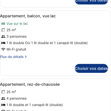
Choisir vos dates
sur
Appartement
le
Standard
type
Afficher
Une chambre d’hôtel avec un grand 
6
de
Appartement, balcon, vue lac
toutes
chambre
Vue sur le lac
Appartement
les
Standard
photos
25 m²
pour
3 personnes
ce
1 lit double OU 1 lit double et 1 canapé-lit (double)
type
Wi-Fi gratuit
de
Plus
Plus de détails
chambre :
de
Appartement,
détails
Choisir vos dates
balcon,
sur
le
vue
type
lac
Afficher
Une chambre d’hôtel comprenant un 
5
de
Appartement, rez-de-chaussée
toutes
chambre
25 m²
Appartement,
les
balcon,
photos
4 personnes
vue
pour
1 lit double et 1 canapé-lit (double)
lac
ce