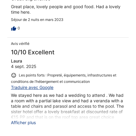
Great place, lovely people and good food. Had a lovely
time here.
Séjour de 2 nuits en mars 2023
0
Avis vérifié
10/10 Excellent
Laura
4 sept. 2025
Les points forts : Propreté, équipements, infrastructures et
conditions de l’hébergement et communication
Traduire avec Google
We stayed here as we had a wedding to attend . We had
a room with a partial lake view and had a veranda with a
table and chairs and parasol and access to the pool. The
sister hotel offer a lovely breakfast at discounted rate of
€15 PP and that is on the roof top area great choice
available . Staff were lovely . A fab venue in a beautiful
Afficher plus
location .