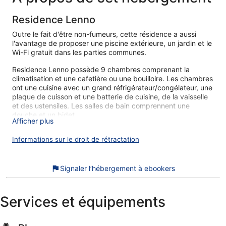
Residence Lenno
Outre le fait d'être non-fumeurs, cette résidence a aussi
l'avantage de proposer une piscine extérieure, un jardin et le
Wi-Fi gratuit dans les parties communes.
Residence Lenno possède 9 chambres comprenant la
climatisation et une cafetière ou une bouilloire. Les chambres
ont une cuisine avec un grand réfrigérateur/congélateur, une
plaque de cuisson et une batterie de cuisine, de la vaisselle
et des ustensiles. Les salles de bain comprennent une
douche et un bidet.
Afficher plus
Cette résidence de Tremezzina offre l'accès gratuit à
Internet par Wi-Fi. Une télévision LCD donne accès aux
Informations sur le droit de rétractation
chaînes par satellite.
Cette résidence propose une piscine extérieure.
Signaler l’hébergement à ebookers
Nos clients nous ont dit qu'ils avaient été enchantés par le
personnel attentionné de Residence Lenno. Lors de votre
Services et équipements
séjour, vous ne serez qu'à quelques minutes de marche de
Lido de Lenno. L'accès Wi-Fi à Internet gratuit et une piscine
extérieure sont disponibles.