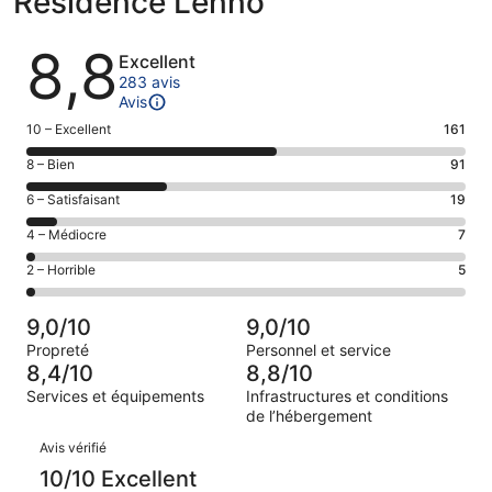
Residence Lenno
Avis
8,8
Excellent
283 avis
Avis
Note
10 – Excellent
161
des
Note
8 – Bien
91
voyageurs
des
de 10
Note
6 – Satisfaisant
19
voyageurs
(Excellent),
des
de 8
Note
4 – Médiocre
7
d’après 161 avis
voyageurs
(Bien),
des
sur 283.
de 6
Note
2 – Horrible
5
d’après 91 avis
voyageurs
(Satisfaisant),
des
sur 283.
de 4
d’après 19 avis
voyageurs
(Médiocre),
9,0/10
9,0/10
sur 283.
de 2
d’après 7 avis
Propreté
Personnel et service
(Horrible),
sur 283.
8,4/10
8,8/10
d’après 5 avis
Services et équipements
Infrastructures et conditions
sur 283.
de l’hébergement
Avis
Avis vérifié
10/10 Excellent