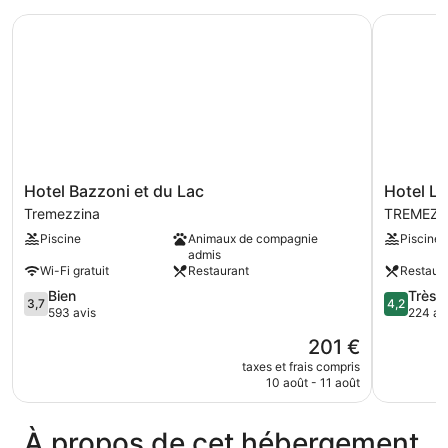
le
chambre
Hotel Bazzoni et du Lac
Hotel Lari
lac
Appartement,
balcon,
vue
partielle
sur
le
lac
Hotel
Hotel
Hotel Bazzoni et du Lac
Hotel La
Bazzoni
Lario
Tremezzina
TREMEZZ
et
TREMEZZ
Piscine
Animaux de compagnie
Piscine
du
admis
Lac
Wi-Fi gratuit
Restaurant
Restaur
Tremezzina
3.7
4.2
Bien
Très 
3,7
4,2
sur
sur
593 avis
224 av
5,
5,
Le
201 €
Bien,
Très
nouveau
593 avis
bien,
taxes et frais compris
prix
10 août - 11 août
224 avis
est
de
201 €
À propos de cet hébergement