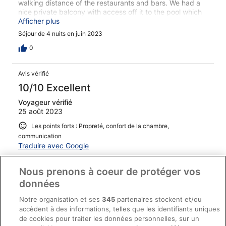
walking distance of the restaurants and bars. We had a
nice private balcony with access off it to the pool which
was very handy for the kids. The beds were comfortable
Afficher plus
and we had enough kitchenware provided to be able to
Séjour de 4 nuits en juin 2023
cater for ourselves when needed. Overall we enjoyed our
stay.
0
Avis vérifié
10/10 Excellent
Voyageur vérifié
25 août 2023
Les points forts : Propreté, confort de la chambre,
communication
Traduire avec Google
Lovely property right in the middle of picturesque Lenno,
a great location to enjoy restaurants and swim in the
Nous prenons à coeur de protéger vos
lake. The ferry service is only a short walk from the
données
apartments - services to Bellagio & Varenna are frequent.
The apartments are clean, comfortable & fully equipped
Notre organisation et ses
345
partenaires stockent et/ou
with everything needed. The pool and garden area is
Afficher plus
accèdent à des informations, telles que les identifiants uniques
fantastic for a swim & glass of wine. I would highly
Séjour de 5 nuits en août 2023
de cookies pour traiter les données personnelles, sur un
recommend this property for: Families & couples looking