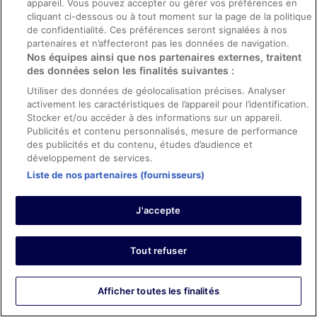
appareil. Vous pouvez accepter ou gérer vos préférences en
for budget friendly properties on Lake Como.
0
cliquant ci-dessous ou à tout moment sur la page de la politique
de confidentialité. Ces préférences seront signalées à nos
Afficher tous les avis
partenaires et n’affecteront pas les données de navigation.
Nos équipes ainsi que nos partenaires externes, traitent
des données selon les finalités suivantes :
Hôtels
Utiliser des données de géolocalisation précises. Analyser
Châteaux Lamotte-Beuvron
activement les caractéristiques de l’appareil pour l’identification.
ILY Hôtels & Spa la Rosière
Stocker et/ou accéder à des informations sur un appareil.
Île de Ré : Hôtels avec terrains de tennis
Publicités et contenu personnalisés, mesure de performance
Logis Hôtel Spa Chez Camillou
des publicités et du contenu, études d’audience et
Tour Part-Dieu : les hôtels à proximité
développement de services.
Novotel Roissy Saint-Witz
Liste de nos partenaires (fournisseurs)
Hotel Sirmione Terme
Hotel Stampa 1968
Atlantic View Hotel
J'accepte
Mobil homes Mauritius
Mareth : les hôtels
Dinard : hôtels 5 étoile
Tout refuser
Central Park Hotel
Chambres d’hôtes Toulouse
Belgique : les hôtels
Afficher toutes les finalités
Cabanes dans les arbres Puy du Fou
Munduk : les hôtels