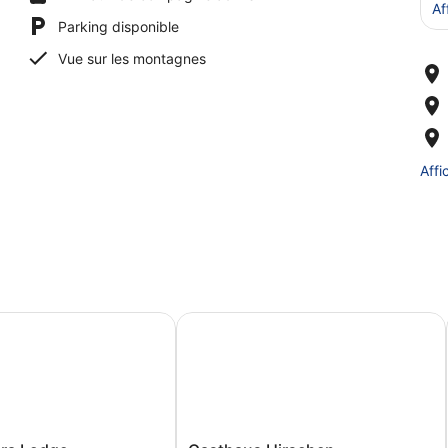
Af
Parking disponible
Vue sur les montagnes
Affi
ra Lodge
Gasthaus Hirschen
Gasthaus