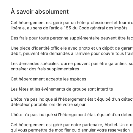
- lumière du jour
À savoir absolument
Cuisiner/Vivre
- machine à café: machine à café
Cet hébergement est géré par un hôte professionnel et fourni da
- réfrigérateur / congélateur: réfrigérateur
libérale, au sens de l’article 155 du Code général des impôts
- poêle: poêle
- hotte de cuisine
Des frais pour toute personne supplémentaire peuvent être fac
- four
- micro-ondes
Une pièce d'identité officielle avec photo et un dépôt de garan
- bouilloire électrique
débit, peuvent être demandés à l'arrivée pour couvrir tous frai
- taille de la cuisine: 9 m2
- nombre de tables à manger: 1
Les demandes spéciales, qui ne peuvent pas être garanties, son
- nombre de places assises: 6
entraîner des frais supplémentaires
- nombre de pièces à vivre: 1
Cet hébergement accepte les espèces
Divertissement
- radio
Les fêtes et les événements de groupe sont interdits
L'hôte n'a pas indiqué si l'hébergement était équipé d'un dét
Espace extérieur
détecteur portable lors de votre séjour
- gril / barbecue: gril / barbecue
L'hôte n'a pas indiqué si l'hébergement était équipé d'un déte
Environs
- vue: montagne, lac, jardin, forêt, pelouse, vallée
Cet hébergement est géré par notre partenaire, Abritel. Un e-ma
- Centre ville le plus proche: 15,0 km
qui vous permettra de modifier ou d'annuler votre réservation
- Épicerie: 6,0 km