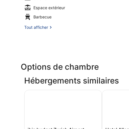
Espace extérieur
Barbecue
Tout afficher
Options de chambre
Hébergements similaires
ibis budget Zurich Airport
Hotel Alleg
ibis
Hotel