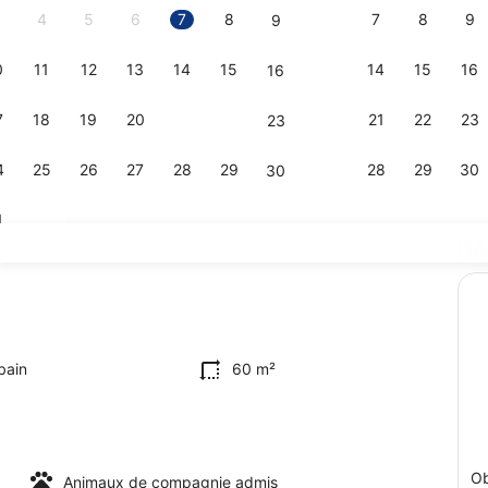
4
5
6
7
8
7
8
9
9
0
11
12
13
14
15
14
15
16
16
Coin séjour
7
18
19
20
21
22
21
22
23
23
4
25
26
27
28
29
28
29
30
30
1
Dé
Divers
 bain
60 m²
O
Animaux de compagnie admis