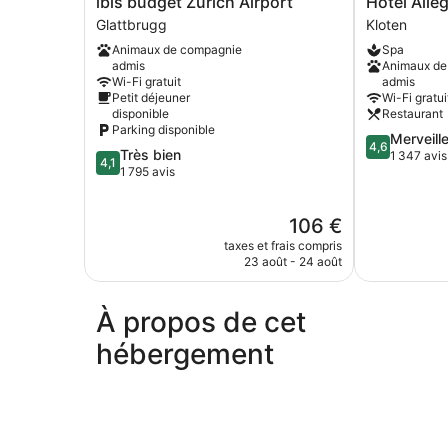
ibis budget Zurich Airport
Hotel Alle
budget
Allegra
Glattbrugg
Kloten
Zurich
Lodge
Animaux de compagnie
Spa
Airport
Kloten
admis
Animaux de
Glattbrugg
Wi-Fi gratuit
admis
Petit déjeuner
Wi-Fi gratui
disponible
Restaurant
Parking disponible
4.6
Merveill
4,6
4.1
Très bien
sur
1 347 avis
4,1
sur
1 795 avis
5,
5,
Merveilleux,
Très
1 347 avis
Le
106 €
bien,
nouveau
1 795 avis
taxes et frais compris
prix
23 août - 24 août
est
de
106 €
À propos de cet
hébergement