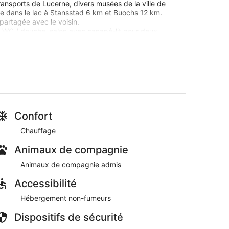
ransports de Lucerne, divers musées de la ville de
 dans le lac à Stansstad 6 km et Buochs 12 km.
partagée avec le voisin.
 WC / douche, salon avec canapé-lit pour deux
 couchage pour plus de 4 personnes. Grenier comme
iver! La route peut être recouverte de neige.
lit bébé petit inclus, tracteur pour enfants,
 des veaux, des chats, des poulets et des abeilles. Le
services de prise en charge et de dépose depuis la
Confort
 km) (inclus). Notre ferme est située à 2 km au-
Chauffage
 loin à Etschenried!
Animaux de compagnie
Animaux de compagnie admis
Accessibilité
Hébergement non-fumeurs
Dispositifs de sécurité