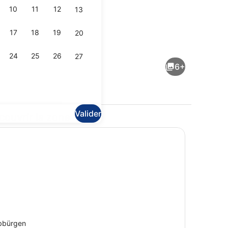
10
11
12
13
17
18
19
20
Réfrigérateur, micro-ondes, four
24
25
26
27
6+
Valider
couvrir la zone
2 chambres, accès Internet
bbürgen