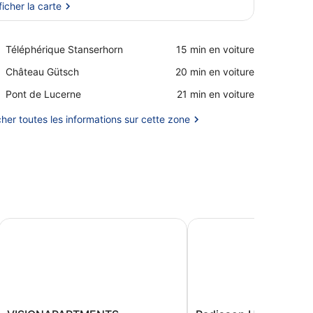
ficher la carte
Afficher la carte
Place,
Téléphérique Stanserhorn
‪15 min en voiture‬
Téléphérique
Place,
Château Gütsch
‪20 min en voiture‬
Stanserhorn
Château
Place,
Pont de Lucerne
‪21 min en voiture‬
Gütsch
Pont
de
cher toutes les informations sur cette zone
Lucerne
VISIONAPARTMENTS Glattbrugg
Radisson Hotel & Suites
VISIONAPARTMENTS
Radisson