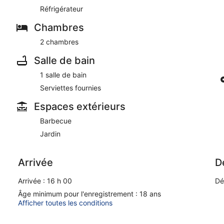
Principales caractéristiques
Réfrigérateur
- Accès WiFi
- climatisation: non
Chambres
- chauffage: En partie
- jardin: À usage collectif
2 chambres
- Total des places de parking privées: 1
Salle de bain
Dormir
1 salle de bain
chambre 1
- lit simple
Serviettes fournies
- lit simple
- la chambre est dimmable
Espaces extérieurs
chambre 2
Barbecue
- lit double (1,80 m de largeur)
- la chambre est dimmable
Jardin
dans le salon
- canapé-lit double pour 2 personnes
- la chambre est dimmable
Arrivée
D
Salle de Bain
Arrivée : 16 h 00
Dé
salle de bain 1
- douche
Âge minimum pour l'enregistrement : 18 ans
- bassin
Afficher toutes les conditions
- toilettes
- sèche-cheveux