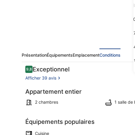
in
3
Obbürgen-
Stansstad
1
by
1
Interhome
2
Présentation
Équipements
Emplacement
Conditions
3
Avis
Exceptionnel
9,8
9,8 sur 10
voyageurs
Afficher 39 avis
Appartement entier
Extérieur
2 chambres
1 salle de
Équipements populaires
Cuisine