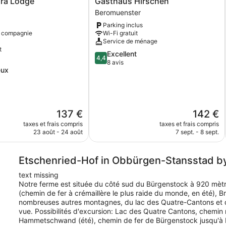
gra Lodge
Gasthaus Hirschen
Hirschen
Beromuenster
Beromuenster
Parking inclus
 compagnie
Wi-Fi gratuit
Service de ménage
t
4.4
Excellent
4,4
sur
8 avis
eux
5,
Excellent,
8 avis
Le
Le
137 €
142 €
nouveau
nouveau
taxes et frais compris
taxes et frais compris
prix
prix
23 août - 24 août
7 sept. - 8 sept.
est
est
de
de
137 €
142 €
Etschenried-Hof in Obbürgen-Stansstad b
text missing
Notre ferme est située du côté sud du Bürgenstock à 920 mètre
(chemin de fer à crémaillère le plus raide du monde, en été), Bri
nombreuses autres montagnes, du lac des Quatre-Cantons et de
vue. Possibilités d'excursion: Lac des Quatre Cantons, chemin
Hammetschwand (été), chemin de fer de Bürgenstock jusqu'à K