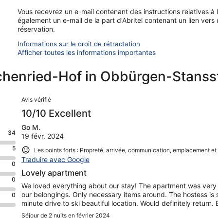
- restaurant: à 6,0 km
Vous recevrez un e-mail contenant des instructions relatives à l
- gare ferroviaire: 6,0 km
également un e-mail de la part d'Abritel contenant un lien vers
- autoroute: 8,0 km
réservation.
- lac: 6,0 km
- chemin de fer de montagne: 15,0 km
Informations sur le droit de rétractation
Afficher toutes les informations importantes
Caractéristiques distinctives
- ferme
schenried-Hof in Obbürgen-Stanss
- situé en pleine campagne.
Avis
Inclus dans le prix:
Avis vérifié
Linge de lit (premier jeu)
ERV assurance annulation
10/10 Excellent
Frais d'énergie
Go M.
Taxe de séjour (2026-08-06 - 2027-12-31)
34
19 févr. 2024
parking extérieur
Interhome plante 100'000 m2 de pré fleuri pour protéger les ab
5
Les points forts : Propreté, arrivée, communication, emplacement et
Serviettes (premier jeu)
Traduire avec Google
Internet sans fil (WIFI)
0
Lovely apartment
0
inclus dans le prix, mais doit être réservé lors de la réservation
We loved everything about our stay! The apartment was very n
Animal domestique (max. 1)
our belongings. Only necessary items around. The hostess is 
0
minute drive to ski beautiful location. Would definitely retur
#CH6372.601.1
Séjour de 2 nuits en février 2024