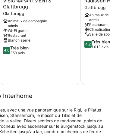
VISIONAPARTMENTS
Radisson Hotel & Suit
Glattbrugg
Hotel
Glattbrugg
Glattbrugg
Glattbrugg
&
Glattbrugg
Animaux de compagnie
Suites
admis
Animaux de compagnie
Zurich
Restaurant
admis
Glattbrugg
Climatisation
Wi-Fi gratuit
Salle de sport
Restaurant
Blanchisserie
4.2
Très bien
4,2
sur
1 013 avis
4.0
Très bien
4,0
5,
sur
359 avis
Très
5,
bien,
Très
1 013 avis
bien,
taxes e
359 avis
10
y Interhome
s, avec une vue panoramique sur le Rigi, le Pilatus
sen, Stanserhorn, le massif du Titlis et de
 la vallée. Divers sentiers de randonnée, points de
 rocheux avec ascenseur sur le Bürgenstock jusqu'au
ehrsiten jusqu'au lac, nombreux chemins de fer de