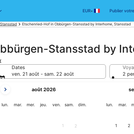
•
EUR
Publier votr
 Stansstad
Etschenried-Hof in Obbürgen-Stansstad by Interhome, Stansstad
Obbürgen-Stansstad by In
x
Dates
Voya
ven. 21 août - sam. 22 août
2 pe
Les
août 2026
s
mois
affichés
sont
lundi
mardi
mercredi
jeudi
vendredi
samedi
dimanche
lundi
mar
lun.
mar.
mer.
jeu.
ven.
sam.
dim.
lun.
mar.
m
August
2026
et
1
1
2
2
September
2026.