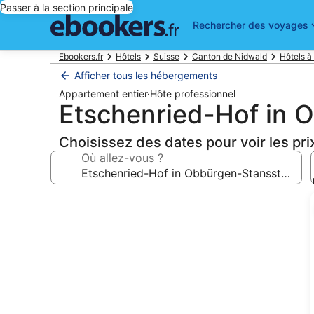
Passer à la section principale
Rechercher des voyages
Ebookers.fr
Hôtels
Suisse
Canton de Nidwald
Hôtels à
Afficher tous les hébergements
Appartement entier
·
Hôte professionnel
Etschenried-Hof in 
Choisissez des dates pour voir les pri
Où allez-vous ?
Galerie
photos
de
l’hébergement
Etschenried-
Hof