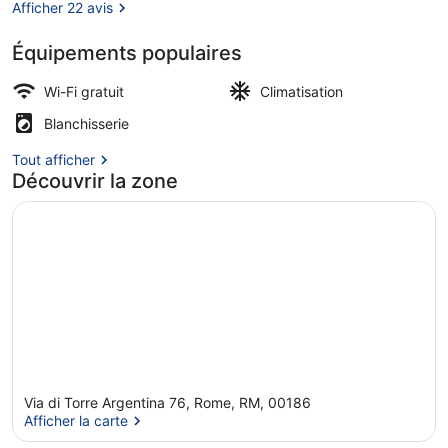
Terrace
Afficher 22 avis
Équipements populaires
Vue depuis l’hébergement
Wi-Fi gratuit
Climatisation
Blanchisserie
Tout afficher
Découvrir la zone
Via di Torre Argentina 76, Rome, RM, 00186
Afficher la carte