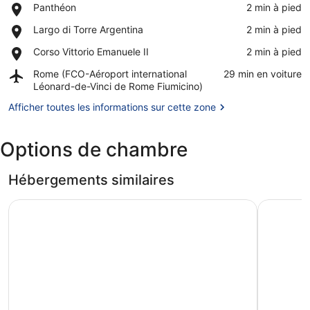
Place,
Panthéon
‪2 min à pied‬
Panthéon
Afficher la carte
Place,
Largo di Torre Argentina
‪2 min à pied‬
Largo
Place,
Corso Vittorio Emanuele II
‪2 min à pied‬
di
Corso
Torre
Airport,
Rome (FCO-Aéroport international
‪29 min en voiture‬
Vittorio
Argentina
Rome
Léonard-de-Vinci de Rome Fiumicino)
Emanuele
(FCO-
II
Afficher toutes les informations sur cette zone
Aéroport
international
Léonard-
Options de chambre
de-
Vinci
de
Hébergements similaires
Rome
Fiumicino)
Navona Grand Suite
Navona Th