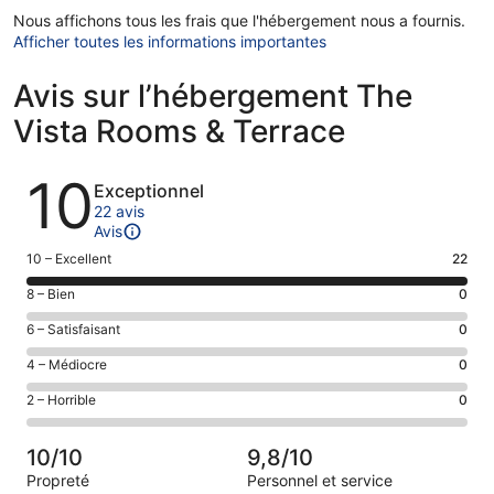
Nous affichons tous les frais que l'hébergement nous a fournis.
Afficher toutes les informations importantes
Avis sur l’hébergement The
Vista Rooms & Terrace
Avis
10
Exceptionnel
22 avis
Avis
Note
10 – Excellent
22
des
Note
8 – Bien
0
voyageurs
des
de 10
Note
6 – Satisfaisant
0
voyageurs
(Excellent),
des
de 8
Note
4 – Médiocre
0
d’après 22 avis
voyageurs
(Bien),
des
sur 22.
de 6
Note
2 – Horrible
0
d’après 0 avis
voyageurs
(Satisfaisant),
des
sur 22.
de 4
d’après 0 avis
voyageurs
(Médiocre),
10/10
9,8/10
sur 22.
de 2
d’après 0 avis
Propreté
Personnel et service
(Horrible),