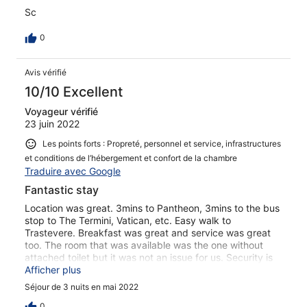
Sc
0
Avis vérifié
10/10 Excellent
Voyageur vérifié
23 juin 2022
Les points forts : Propreté, personnel et service, infrastructures
et conditions de l’hébergement et confort de la chambre
Traduire avec Google
Fantastic stay
Location was great. 3mins to Pantheon, 3mins to the bus
stop to The Termini, Vatican, etc. Easy walk to
Trastevere. Breakfast was great and service was great
too. The room that was available was the one without
attached toilet but it was not an issue for us. Security is
good. One point is that maybe the toilet should be
Afficher plus
accessed by card rather than key but I am sure the
Séjour de 3 nuits en mai 2022
owner will look into that soon. Highly recommend this
hotel.
0