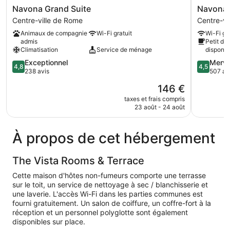
Navona
Navona
Navona Grand Suite
Navona 
Grand
Theatre
Centre-ville de Rome
Centre-vi
Suite
Hotel
Animaux de compagnie
Wi-Fi gratuit
Wi-Fi gra
Centre-
Centre-
admis
Petit dé
ville
ville
Climatisation
Service de ménage
disponib
de
de
4.8
4.5
Exceptionnel
Merve
Rome
Rome
4,8
4,5
sur
sur
238 avis
507 av
5,
5,
Le
146 €
Exceptionnel,
Merveilleu
nouveau
238 avis
507 avis
taxes et frais compris
prix
23 août - 24 août
est
de
146 €
À propos de cet hébergement
The Vista Rooms & Terrace
Cette maison d'hôtes non-fumeurs comporte une terrasse
sur le toit, un service de nettoyage à sec / blanchisserie et
une laverie. L'accès Wi-Fi dans les parties communes est
fourni gratuitement. Un salon de coiffure, un coffre-fort à la
réception et un personnel polyglotte sont également
disponibles sur place.