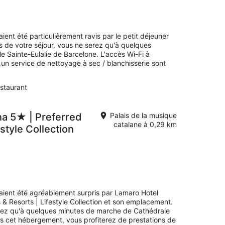
alane
r
k-
aient été particulièrement ravis par le petit déjeuner
,
rs de votre séjour, vous ne serez qu'à quelques
 Sainte-Eulalie de Barcelone. L'accès Wi-Fi à
t
t un service de nettoyage à sec / blanchisserie sont
staurant
t
na 5★ | Preferred
Palais de la musique
catalane à 0,29 km
style Collection
avaient été agréablement surpris par Lamaro Hotel
& Resorts | Lifestyle Collection et son emplacement.
erez qu'à quelques minutes de marche de Cathédrale
ns cet hébergement, vous profiterez de prestations de