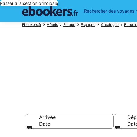
Passer à la section principale
Rechercher des voyages
Ebookers.fr
Hôtels
Europe
Espagne
Catalogne
Barcel
Réservez des 
la musique ca
Arrivée
Dép
Date
Dat