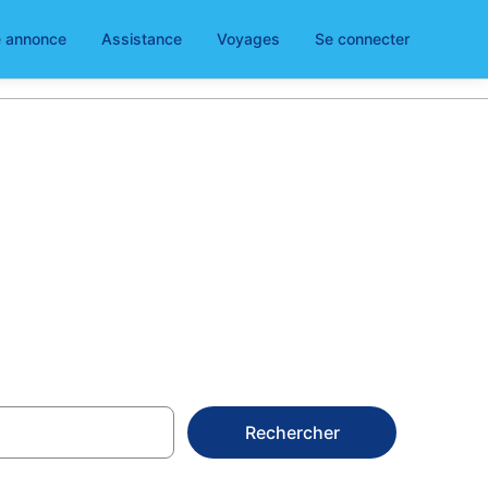
e annonce
Assistance
Voyages
Se connecter
 à Palais de
Rechercher