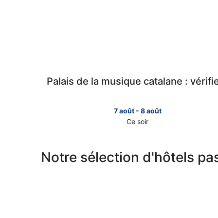
Palais de la musique catalane : vérifi
7 août - 8 août
Ce soir
Consulter
les
prix
Notre sélection d'hôtels pa
près
de
Palais
de
la
musique