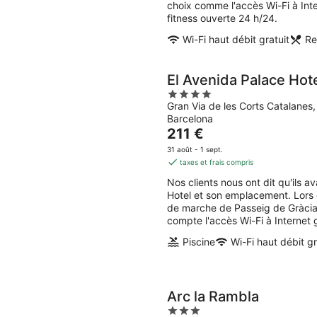
choix comme l'accès Wi-Fi à Inter
fitness ouverte 24 h/24.
Wi-Fi haut débit gratuit
Re
El Avenida Palace Hot
4
Gran Via de les Corts Catalanes
out
Barcelona
of
Le
211 €
5
prix
31 août - 1 sept.
est
taxes et frais compris
de
Nos clients nous ont dit qu'ils 
211 €
Hotel et son emplacement. Lors 
par
de marche de Passeig de Gràcia.
nuit
compte l'accès Wi-Fi à Internet g
Piscine
Wi-Fi haut débit gr
Arc la Rambla
3