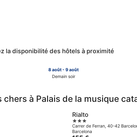
ez la disponibilité des hôtels à proximité
8 août - 9 août
Demain soir
Consulter
Con
les
les
prix
prix
s chers à Palais de la musique cat
près
prè
de
de
Palais
Pala
Rialto
de
de
3
la
la
Carrer de Ferran, 40-42 Barcelo
out
musique
mus
Barcelona
of