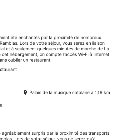
avaient été enchantés par la proximité de nombreux
amblas. Lors de votre séjour, vous serez en liaison
ial et à seulement quelques minutes de marche de La
e cet hébergement, on compte l'accès Wi-Fi à Internet
sans oublier un restaurant.
staurant
Palais de la musique catalane à 1,18 km
na
té agréablement surpris par la proximité des transports
blas. Lors de votre séjour, vous ne serez qu'à