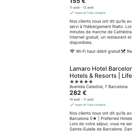
catalane
Le
cat
155 €
5
pour
prix
pou
11 août - 12 août
demain
est
ce
taxes et frais compris
soir,
de
wee
Nos clients nous ont dit qu'ils av
8
155 €
end
servi à l'hébergement Rialto. Lo
août
par
7
minutes de marche de Cathédrale
-
nuit
aoû
Internet gratuit, un restaurant e
9
-
disponibles.
août
9
Wi-Fi haut débit gratuit
Re
aoû
Lamaro Hotel Barcelo
Hotels & Resorts | Life
5
Avenida Catedral, 7 Barcelona
out
Le
282 €
of
prix
5
10 août - 11 août
est
taxes et frais compris
de
Nos clients nous ont dit qu'ils 
282 €
Barcelona 5★ | Preferred Hotels 
par
Lors de votre séjour, vous ne s
nuit
Sainte-Eulalie de Barcelone. Da