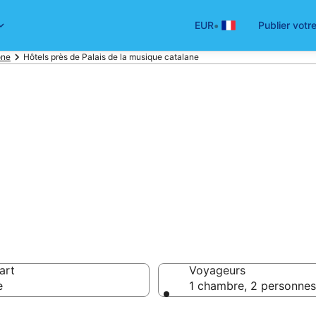
•
EUR
Publier votr
one
Hôtels près de Palais de la musique catalane
hôtels pas chers
talane
art
Voyageurs
e
1 chambre, 2 personnes