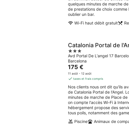
par
quelques minutes de marche de 
nuit
de prestations de choix comme l'
oublier un bar.
Wi-Fi haut débit gratuit
Re
Catalonia Portal de l'A
3
Avd Portal De L'angel 17 Barcel
out
Barcelona
of
Le
175 €
5
prix
11 août - 12 août
est
taxes et frais compris
de
Nos clients nous ont dit qu'ils a
175 €
de Catalonia Portal de l'Angel. 
par
minutes de marche de Place de 
nuit
on compte l'accès Wi-Fi à Interne
hébergement propose des servic
tous poils, notamment des gamell
Piscine
Animaux de compa