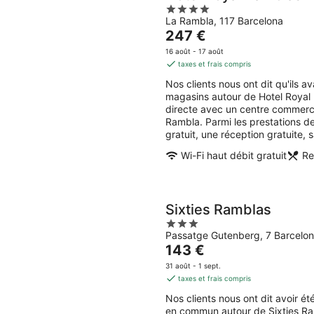
4
La Rambla, 117 Barcelona
out
Le
247 €
of
prix
5
16 août - 17 août
est
taxes et frais compris
de
Nos clients nous ont dit qu'ils 
247 €
magasins autour de Hotel Royal R
par
directe avec un centre commerc
nuit
Rambla. Parmi les prestations d
gratuit, une réception gratuite, 
Wi-Fi haut débit gratuit
Re
Sixties Ramblas
3
Passatge Gutenberg, 7 Barcelo
out
Le
143 €
of
prix
5
31 août - 1 sept.
est
taxes et frais compris
de
Nos clients nous ont dit avoir é
143 €
en commun autour de Sixties Ram