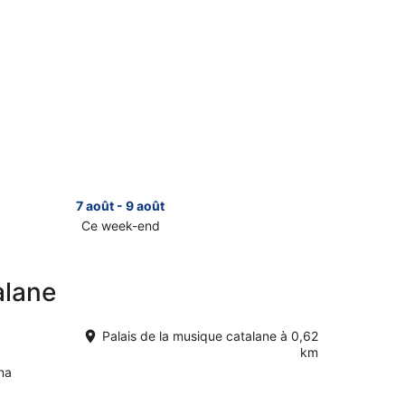
7 août - 9 août
Ce week-end
sulter
alane
s
is
Palais de la musique catalane à 0,62
km
na
ique