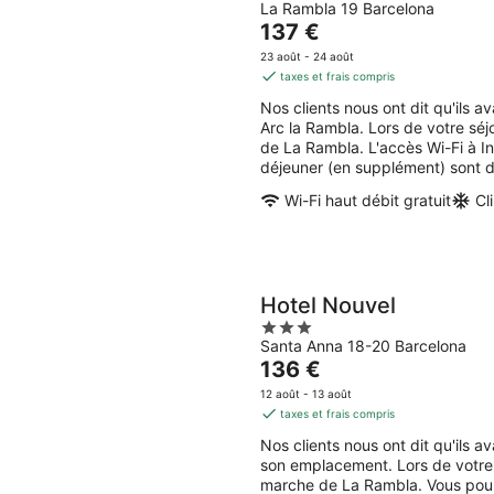
La Rambla 19 Barcelona
out
Le
137 €
of
prix
5
23 août - 24 août
est
taxes et frais compris
de
Nos clients nous ont dit qu'ils 
137 €
Arc la Rambla. Lors de votre sé
par
de La Rambla. L'accès Wi-Fi à Inte
nuit
déjeuner (en supplément) sont d
Wi-Fi haut débit gratuit
Cl
Hotel Nouvel
3
Santa Anna 18-20 Barcelona
out
Le
136 €
of
prix
5
12 août - 13 août
est
taxes et frais compris
de
Nos clients nous ont dit qu'ils 
136 €
son emplacement. Lors de votre 
par
marche de La Rambla. Vous pour