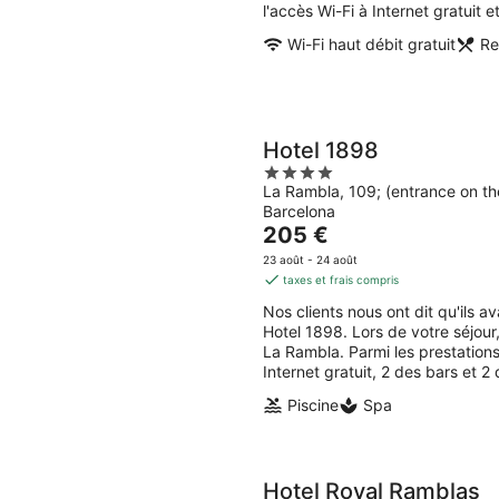
nuit
l'accès Wi-Fi à Internet gratuit e
Wi-Fi haut débit gratuit
Re
Hotel 1898
4
La Rambla, 109; (entrance on th
out
Barcelona
of
Le
205 €
5
prix
23 août - 24 août
est
taxes et frais compris
de
Nos clients nous ont dit qu'ils a
205 €
Hotel 1898. Lors de votre séjou
par
La Rambla. Parmi les prestation
nuit
Internet gratuit, 2 des bars et 2
Piscine
Spa
Hotel Royal Ramblas