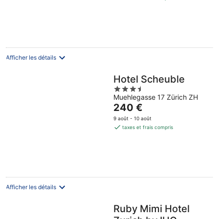
de
août
août
7
129 €
-
-
août
par
7
8
-
nuit
août
août
9
août
Afficher les détails
Hotel Scheuble
3.5
Muehlegasse 17 Zürich ZH
out
Le
240 €
of
prix
5
9 août - 10 août
est
taxes et frais compris
de
240 €
par
nuit
Afficher les détails
Ruby Mimi Hotel