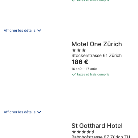
taxes et frais compris
de
152 €
par
nuit
Afficher les détails
Motel One Zürich
3
Stockerstrasse 61 Zürich
out
Le
186 €
of
prix
5
16 août - 17 août
est
taxes et frais compris
de
186 €
par
nuit
Afficher les détails
St Gotthard Hotel
4.5
Bahnhofstrasse 87 Zürich ZH