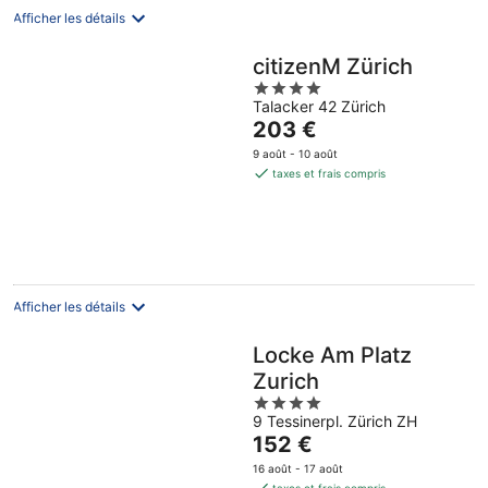
nuit
Afficher les détails
citizenM Zürich
4
Talacker 42 Zürich
out
Le
203 €
of
prix
5
9 août - 10 août
est
taxes et frais compris
de
203 €
par
nuit
Afficher les détails
Locke Am Platz
Zurich
4
9 Tessinerpl. Zürich ZH
out
Le
152 €
of
prix
5
16 août - 17 août
est