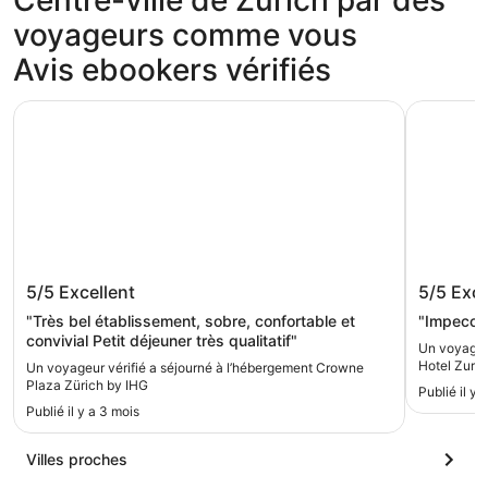
Centre-ville de Zurich par des
voyageurs comme vous
Avis ebookers vérifiés
Crowne Plaza Zürich by IHG
Ruby Mimi
Crowne Plaza Zürich by IHG
Ruby Mi
5/5
Excellent
5/5
Exce
"Très bel établissement, sobre, confortable et
"Impeccab
convivial Petit déjeuner très qualitatif"
Un voyageur
Hotel Zuric
Un voyageur vérifié a séjourné à l’hébergement Crowne
Plaza Zürich by IHG
Publié il y 
Publié il y a 3 mois
Villes proches