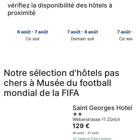
vérifiez la disponibilité des hôtels à
proximité
6 août - 7 août
7 août - 8 août
7 août - 9 
Ce soir
Demain soir
Ce week-
Consulter
Consulter
Consulter
les
les
les
prix
prix
prix
près
près
près
de
de
de
Notre sélection d'hôtels pas
Musée
Musée
Musée
chers à Musée du football
du
du
du
football
football
football
mondial de la FIFA
mondial
mondial
mondial
de
de
de
la
la
la
Saint Georges Hotel
FIFA
FIFA
FIFA
2
pour
pour
pour
Weberstrasse 11 Zürich
out
Le
129 €
cette
demain
ce
of
prix
nuit,
soir,
week-
5
30 août - 31 août
est
6
7
end,
taxes et frais compris