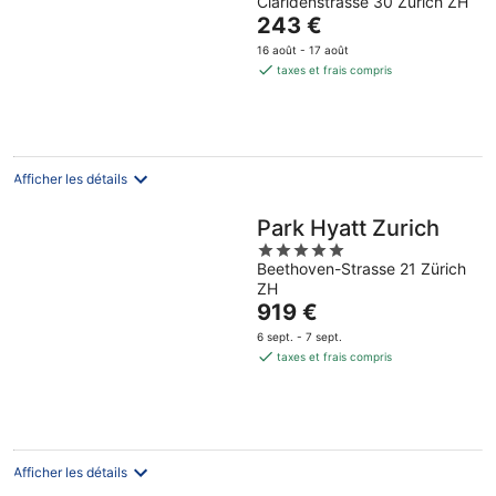
Claridenstrasse 30 Zürich ZH
out
Le
243 €
of
prix
5
16 août - 17 août
est
taxes et frais compris
de
243 €
par
nuit
Afficher les détails
Park Hyatt Zurich
5
Beethoven-Strasse 21 Zürich
out
ZH
of
Le
919 €
5
prix
6 sept. - 7 sept.
est
taxes et frais compris
de
919 €
par
nuit
Afficher les détails