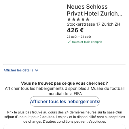
Neues Schloss
Privat Hotel Zurich,
5
Autograph
Stockerstrasse 17 Zürich ZH
out
Collection
Le
426 €
of
prix
5
23 août - 24 août
est
taxes et frais compris
de
426 €
par
nuit
Afficher les détails
Vous ne trouvez pas ce que vous cherchez ?
Afficher tous les hébergements disponibles à Musée du football
mondial de la FIFA
Afficher tous les hébergements
Prix le plus bas trouvé au cours des 24 dernières heures sur la base d’un
séjour d’une nuit pour 2 adultes. Les prix et la disponibilité sont susceptibles
de changer. D’autres conditions peuvent s’appliquer.