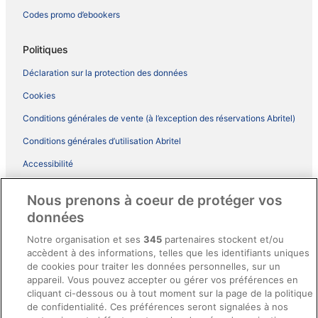
Codes promo d’ebookers
Politiques
Déclaration sur la protection des données
Cookies
Conditions générales de vente (à l’exception des réservations Abritel)
Conditions générales d’utilisation Abritel
Accessibilité
Comment fonctionne notre site
Nous prenons à coeur de protéger vos
Conditions générales du programme BONUS+ d’ebookers
données
Mentions légales / Nous contacter
Notre organisation et ses
345
partenaires stockent et/ou
accèdent à des informations, telles que les identifiants uniques
Directives de contenu et signalement de contenus
de cookies pour traiter les données personnelles, sur un
appareil. Vous pouvez accepter ou gérer vos préférences en
Aide
cliquant ci-dessous ou à tout moment sur la page de la politique
de confidentialité. Ces préférences seront signalées à nos
Soutien