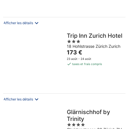
par
nuit
Afficher les détails
Trip Inn Zurich Hotel
3
18 Hohlstrasse Zürich Zurich
out
Le
173 €
of
prix
5
23 août - 24 août
est
taxes et frais compris
de
173 €
par
nuit
Afficher les détails
Glärnischhof by
Trinity
4