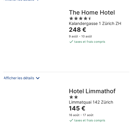
The Home Hotel
4.5
Kalandergasse 1 Zürich ZH
out
Le
248 €
of
prix
5
9 août - 10 août
est
taxes et frais compris
de
248 €
par
nuit
Afficher les détails
Hotel Limmathof
2
Limmatquai 142 Zürich
out
Le
145 €
of
prix
5
16 août - 17 août
est
taxes et frais compris
de
145 €