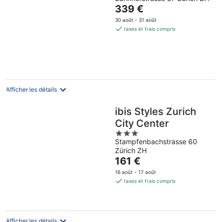
out
Le
339 €
of
prix
5
30 août - 31 août
est
taxes et frais compris
de
339 €
par
nuit
Afficher les détails
ibis Styles Zurich
City Center
3
Stampfenbachstrasse 60
out
Zürich ZH
of
Le
161 €
5
prix
16 août - 17 août
est
taxes et frais compris
de
161 €
par
nuit
Afficher les détails