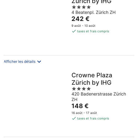
Zurich by IHG
4
4 Beatenpl. Zürich ZH
out
Le
242 €
of
prix
5
9 août - 10 août
est
taxes et frais compris
de
242 €
par
nuit
Afficher les détails
Crowne Plaza
Zürich by IHG
4
420 Badenerstrasse Zürich
out
ZH
of
Le
148 €
5
prix
16 août - 17 août
est
taxes et frais compris
de
148 €
par