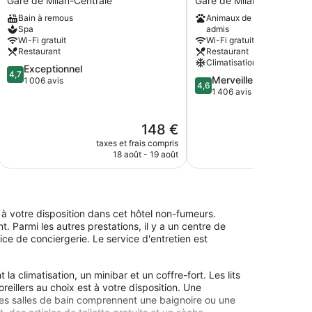
Gare de Milan-Centrale
Gare de Milan-Centrale
Milano
Gare
Bain à remous
Animaux de compagnie
Gare
de
Spa
admis
de
Milan-
Wi-Fi gratuit
Wi-Fi gratuit
Milan-
Centrale
Restaurant
Restaurant
Centrale
Climatisation
4.7
Exceptionnel
4,7
4.6
Merveilleux
sur
1 006 avis
4,6
sur
1 406 avis
5,
5,
Exceptionnel,
Merveilleux,
1 006 avis
Le
148 €
1 406 avis
nouveau
taxes et frais compris
taxes e
prix
18 août - 19 août
est
de
148 €
t à votre disposition dans cet hôtel non-fumeurs.
. Parmi les autres prestations, il y a un centre de
e de conciergerie. Le service d'entretien est
climatisation, un minibar et un coffre-fort. Les lits
illers au choix est à votre disposition. Une
 Les salles de bain comprennent une baignoire ou une