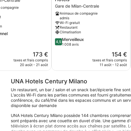
an-Centrale
Milan
Gare de Milan-Centrale
 compagnie
by
Animaux de compagnie
Leonardo
t
admis
Hotels
Wi-Fi gratuit
Gare
on
Restaurant
de
Climatisation
nnel
Milan-
4.5
Merveilleux
Centrale
4,5
sur
1 008 avis
,
5,
Le
Le
173 €
154 €
Merveilleux,
nouveau
nouveau
1 008 avis
taxes et frais compris
taxes et frais compris
prix
prix
20 août - 21 août
11 août - 12 août
est
est
de
de
173 €
154 €
UNA Hotels Century Milano
Un restaurant, un bar / salon et un snack bar/épicerie fine son
L'accès Wi-Fi dans les parties communes est fourni gratuitement
conférence, du café/thé dans les espaces communs et un servic
disponible sur demande
UNA Hotels Century Milano possède 144 chambres comprenant la 
sont préparés avec une couette en duvet d'oie. Une gamme d'ore
télévision à écran plat donne accès aux chaînes par satellite.