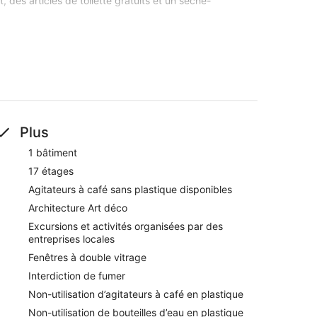
des articles de toilette gratuits et un sèche-
e connexion sans fil. Des bureaux et un téléphone
remplacement des serviettes et le remplacement des
fourni tous les jours.
is par le petit déjeuner servi à l'hébergement UNA
à quelques minutes de marche de Torre Pirelli. Vous
 à Internet gratuit et un restaurant, sans oublier un
ur chouchouter les boules de tous poils, notamment
Plus
1 bâtiment
17 étages
ale à The Hall Bar & Restaurant
Agitateurs à café sans plastique disponibles
Architecture Art déco
ttoyage à sec / blanchisserie, un service de
Excursions et activités organisées par des
entreprises locales
ur espace généreux, leur propreté et leur confort
Fenêtres à double vitrage
quartier de la mode) et à quelques minutes de Corso
Interdiction de fumer
Non-utilisation d’agitateurs à café en plastique
 (certaines restrictions s'appliquent)
Non-utilisation de bouteilles d’eau en plastique