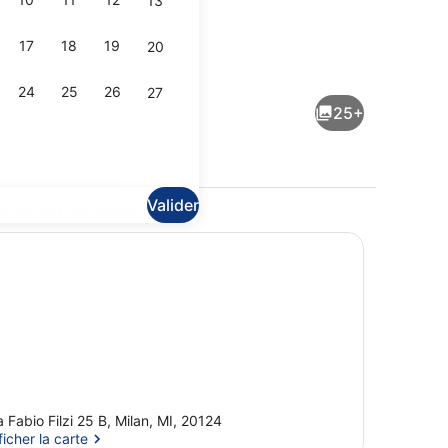
13
17
18
19
20
Literie hypoallergénique, couette e
24
25
26
27
25+
Valider
couvrir la zone
 le hall
Bibliothèque
a Fabio Filzi 25 B, Milan, MI, 20124
ficher la carte