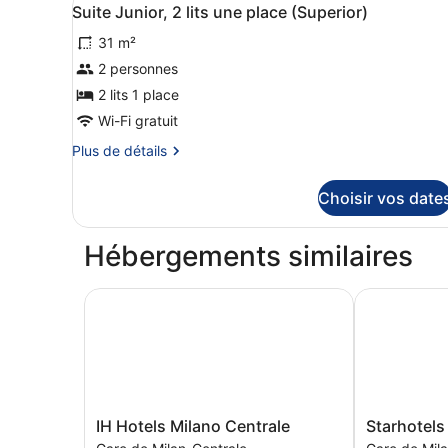
Afficher
7
de
double
Suite Junior, 2 lits une place (Superior)
toutes
chambre
et
31 m²
Suite
les
1
Classique,
photos
2 personnes
canapé-
1
pour
2 lits 1 place
lit
lit
ce
double
Wi-Fi gratuit
(Junior)
et
type
Plus
Plus de détails
1
de
de
canapé-
chambre :
détails
lit
Choisir vos date
sur
Suite
(Junior)
le
Junior,
type
Hébergements similaires
2
de
lits
chambre
Suite
IH Hotels Milano Centrale
Starhotels E
une
Junior,
place
2
(Superior)
lits
une
place
(Superior)
IH
Starhotels
IH Hotels Milano Centrale
Starhotels
Hotels
E.c.ho.