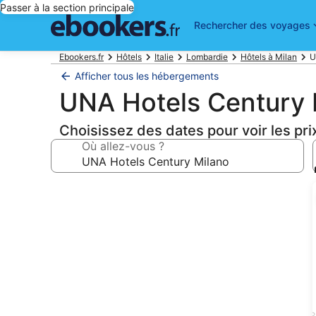
Passer à la section principale
Rechercher des voyages
Ebookers.fr
Hôtels
Italie
Lombardie
Hôtels à Milan
U
Afficher tous les hébergements
UNA Hotels Century 
Choisissez des dates pour voir les pri
Où allez-vous ?
Galerie
photos
de
l’hébergement
UNA
Hotels
Century
3