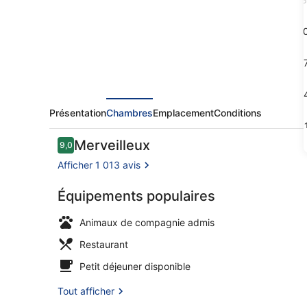
Milano
1
1
2
Présentation
Chambres
Emplacement
Conditions
3
Avis
Merveilleux
9,0
9,0 sur 10
voyageurs
Afficher 1 013 avis
Équipements populaires
Jardin
Animaux de compagnie admis
Restaurant
Petit déjeuner disponible
Tout afficher