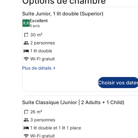
Options de chambre
Afficher
Une chambre d’hôtel avec un 
8
Suite Junior, 1 lit double (Superior)
toutes
Excellent
les
8,8
8,8 sur 10
(6 avis)
6 avis
photos
30 m²
pour
2 personnes
ce
1 lit double
type
de
Wi-Fi gratuit
chambre :
Plus
Plus de détails
Suite
de
détails
Junior,
Choisir vos date
sur
1
le
lit
type
Afficher
Une chambre d’hôtel moderne 
7
de
double
Suite Classique (Junior | 2 Adults + 1 Child)
toutes
chambre
(Superior)
26 m²
Suite
les
Junior,
photos
3 personnes
1
pour
1 lit double et 1 lit 1 place
lit
ce
double
Wi-Fi gratuit