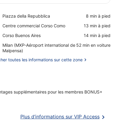
Afficher la carte
Place,
Piazza della Repubblica
‪8 min à pied‬
Piazza
Place,
Centre commercial Corso Como
‪13 min à pied‬
della
Centre
Repubblica
Place,
Corso Buenos Aires
‪14 min à pied‬
commercial
Corso
Corso
Airport,
Milan (MXP-Aéroport international de
‪52 min en voiture‬
Buenos
Como
Milan
Malpensa)
Aires
(MXP-
cher toutes les informations sur cette zone
Aéroport
international
de
Malpensa)
ntages supplémentaires pour les membres BONUS+
S’ouvre
Plus d’informations sur VIP Access
dans
une
nouvelle