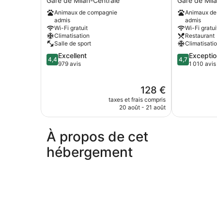
Gare de Milan-Centrale
Gare de Mil
Milano
Gare
Animaux de compagnie
Animaux de
Centrale
de
admis
admis
Gare
Milan-
Wi-Fi gratuit
Wi-Fi gratui
de
Centrale
Climatisation
Restaurant
Milan-
Salle de sport
Climatisati
Centrale
4.4
4.7
Excellent
Exceptio
4,4
4,7
sur
sur
979 avis
1 010 avis
5,
5,
Excellent,
Exceptionnel
Le
128 €
979 avis
1 010 avis
nouveau
taxes et frais compris
prix
20 août - 21 août
est
de
128 €
À propos de cet
hébergement