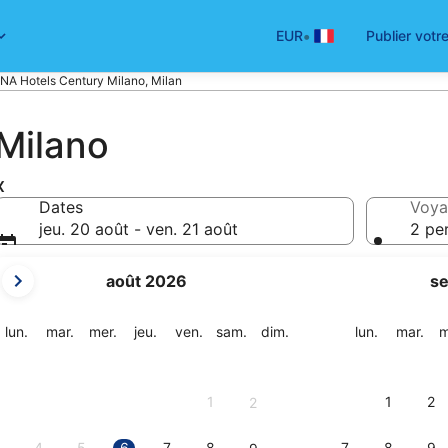
•
EUR
Publier votr
NA Hotels Century Milano, Milan
Milano
x
Dates
Voya
jeu. 20 août - ven. 21 août
2 pe
Les
août 2026
s
mois
affichés
sont
lundi
mardi
mercredi
jeudi
vendredi
samedi
dimanche
lundi
mar
lun.
mar.
mer.
jeu.
ven.
sam.
dim.
lun.
mar.
m
August
2026
et
1
1
2
2
September
2026.
4
5
6
7
8
7
8
9