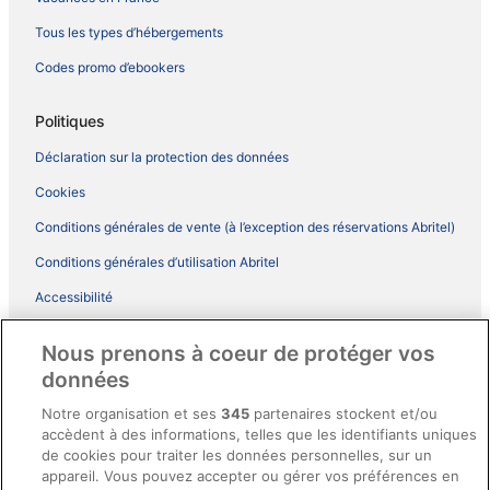
Tous les types d’hébergements
Codes promo d’ebookers
Politiques
Déclaration sur la protection des données
Cookies
Conditions générales de vente (à l’exception des réservations Abritel)
Conditions générales d’utilisation Abritel
Accessibilité
Comment fonctionne notre site
Nous prenons à coeur de protéger vos
Conditions générales du programme BONUS+ d’ebookers
données
Mentions légales / Nous contacter
Notre organisation et ses
345
partenaires stockent et/ou
accèdent à des informations, telles que les identifiants uniques
Directives de contenu et signalement de contenus
de cookies pour traiter les données personnelles, sur un
appareil. Vous pouvez accepter ou gérer vos préférences en