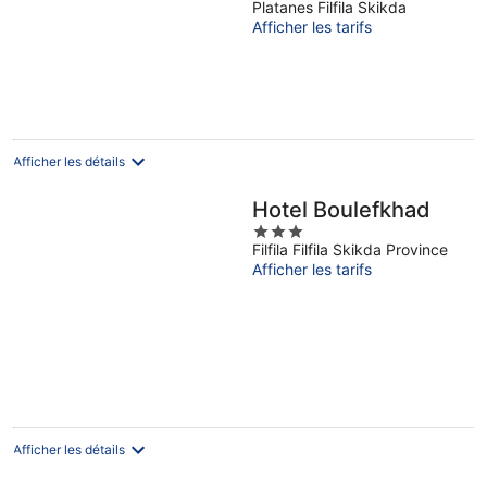
Platanes Filfila Skikda
of
Afficher les tarifs
5
Afficher les détails
Hotel Boulefkhad
3
Filfila Filfila Skikda Province
out
Afficher les tarifs
of
5
Afficher les détails