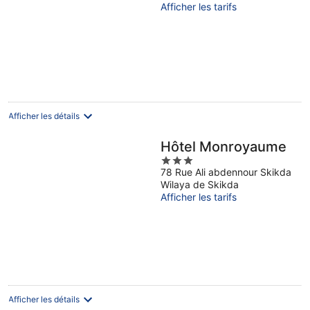
Afficher les tarifs
stationnement.
Afficher les détails
Hôtel Monroyaume
3
78 Rue Ali abdennour Skikda
out
Wilaya de Skikda
of
Afficher les tarifs
5
Afficher les détails