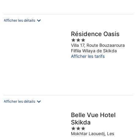
par
nuit
Afficher les détails
Résidence Oasis
3
Villa 17, Route Bouzaaroura
out
Filfila Wilaya de Skikda
of
Afficher les tarifs
5
Afficher les détails
Belle Vue Hotel
Skikda
3
Mokhtar Laouedj, Les
out