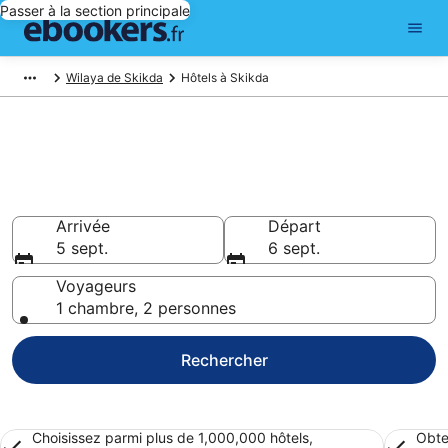
Passer à la section principale
Wilaya de Skikda
Hôtels à Skikda
Réserver un hôtel à Skikda –
Choisissez parmi 25 hôtels
Hôtels à partir de 123 €
Arrivée
Départ
5 sept.
6 sept.
Voyageurs
1 chambre, 2 personnes
Rechercher
Choisissez parmi plus de 1,000,000 hôtels,
Obte