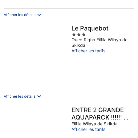
Afficher les détails
Le Paquebot
3
Oued Righa Filfila Wilaya de
out
Skikda
of
Afficher les tarifs
5
Afficher les détails
ENTRE 2 GRANDE
AQUAPARCK !!!!!! F3
luxueuse a
Filfila Wilaya de Skikda
Afficher les tarifs
Residence