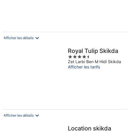
GUEBBAS
Afficher les détails
Royal Tulip Skikda
4.5
Zet Larbi Ben M Hidi Skikda
out
Afficher les tarifs
of
5
Afficher les détails
Location skikda