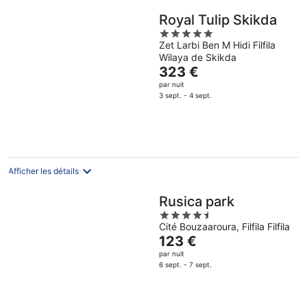
Royal Tulip Skikda
5
Zet Larbi Ben M Hidi Filfila
out
Wilaya de Skikda
of
Le
323 €
5
prix
par nuit
est
3 sept. - 4 sept.
de
323 €
par
nuit
Afficher les détails
Rusica park
4.5
Cité Bouzaaroura, Filfila Filfila
out
Le
123 €
of
prix
par nuit
5
est
6 sept. - 7 sept.
de
123 €