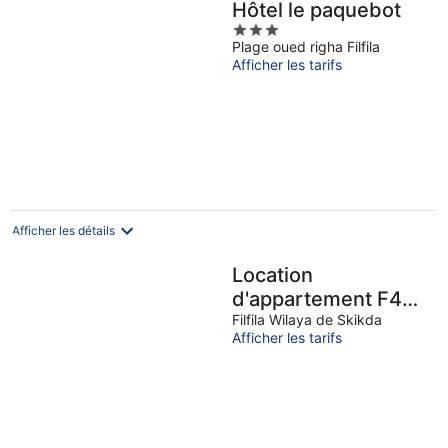
Hôtel le paquebot
3
Plage oued righa Filfila
out
Afficher les tarifs
of
5
Afficher les détails
Location
d'appartement F4
de luxe !!!
Filfila Wilaya de Skikda
Afficher les tarifs