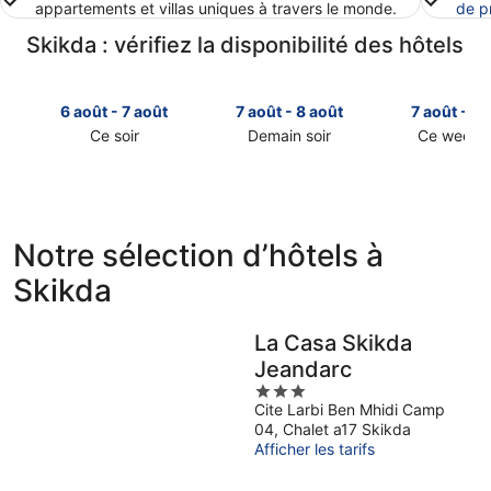
appartements et villas uniques à travers le monde.
de p
Skikda : vérifiez la disponibilité des hôtels
6 août - 7 août
7 août - 8 août
7 août - 9 
Ce soir
Demain soir
Ce week-
Consulter
Consulter
Consulter
les
les
les
prix
prix
prix
à
à
à
Skikda
Skikda
Skikda
Notre sélection d’hôtels à
pour
pour
pour
Skikda
cette
demain
ce
nuit,
soir,
week-
6
7
end,
La Casa Skikda
août
août
7
Jeandarc
-
-
août
3
7
8
-
Cite Larbi Ben Mhidi Camp
out
août
août
9
04, Chalet a17 Skikda
of
août
Afficher les tarifs
5