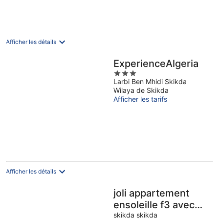
Afficher les détails
ExperienceAlgeria
3
Larbi Ben Mhidi Skikda
out
Wilaya de Skikda
of
Afficher les tarifs
5
Afficher les détails
joli appartement
ensoleille f3 avec
garage de
skikda skikda