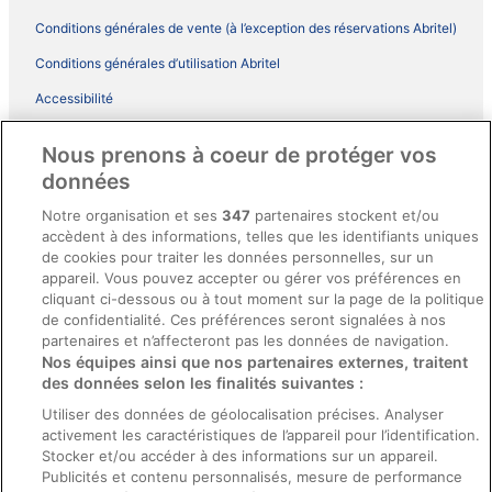
Conditions générales de vente (à l’exception des réservations Abritel)
Conditions générales d’utilisation Abritel
Accessibilité
Comment fonctionne notre site
Nous prenons à coeur de protéger vos
Conditions générales du programme BONUS+ d’ebookers
données
Mentions légales / Nous contacter
Notre organisation et ses
347
partenaires stockent et/ou
accèdent à des informations, telles que les identifiants uniques
Directives de contenu et signalement de contenus
de cookies pour traiter les données personnelles, sur un
appareil. Vous pouvez accepter ou gérer vos préférences en
Aide
cliquant ci-dessous ou à tout moment sur la page de la politique
de confidentialité. Ces préférences seront signalées à nos
Soutien
partenaires et n’affecteront pas les données de navigation.
Nos équipes ainsi que nos partenaires externes, traitent
Annuler votre réservation d’hôtel ou de propriété de vacances
des données selon les finalités suivantes :
Annuler votre vol
Utiliser des données de géolocalisation précises. Analyser
activement les caractéristiques de l’appareil pour l’identification.
Échéances de remboursement
Stocker et/ou accéder à des informations sur un appareil.
Utiliser un coupon ebookers
Publicités et contenu personnalisés, mesure de performance