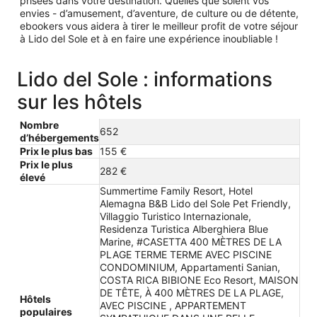
prisées dans votre destination. Quelles que soient vos
envies - d’amusement, d’aventure, de culture ou de détente,
ebookers vous aidera à tirer le meilleur profit de votre séjour
à Lido del Sole et à en faire une expérience inoubliable !
Lido del Sole : informations
sur les hôtels
Nombre
652
d’hébergements
Prix le plus bas
155 €
Prix le plus
282 €
élevé
Summertime Family Resort, Hotel
Alemagna B&B Lido del Sole Pet Friendly,
Villaggio Turistico Internazionale,
Residenza Turistica Alberghiera Blue
Marine, #CASETTA 400 MÈTRES DE LA
PLAGE TERME TERME AVEC PISCINE
CONDOMINIUM, Appartamenti Sanian,
COSTA RICA BIBIONE Eco Resort, MAISON
DE TÊTE, À 400 MÈTRES DE LA PLAGE,
Hôtels
AVEC PISCINE , APPARTEMENT
populaires