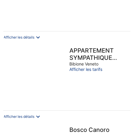
Afficher les détails
APPARTEMENT
SYMPATHIQUE
DANS UNE BELLE
Bibione Veneto
Afficher les tarifs
RÉSIDENCE EN
FACE DE LA PISCINE
Afficher les détails
Bosco Canoro