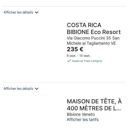
par
nuit
Afficher les détails
COSTA RICA
BIBIONE Eco Resort
Via Giacomo Puccini 35 San
Michele al Tagliamento VE
Le
235 €
prix
9 sept. - 10 sept.
est
taxes et frais compris
de
235 €
par
nuit
Afficher les détails
MAISON DE TÊTE, À
400 MÈTRES DE LA
PLAGE, AVEC
Bibione Veneto
Afficher les tarifs
PISCINE