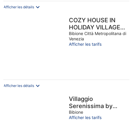
Afficher les détails
COZY HOUSE IN
HOLIDAY VILLAGE
WITH POOL. PEACE
Bibione Città Metropolitana di
Venezia
AND RELAX 400 M
Afficher les tarifs
FROM THE SEA🦀♥️
Afficher les détails
Villaggio
Serenissima by
Interhome
Bibione
Afficher les tarifs