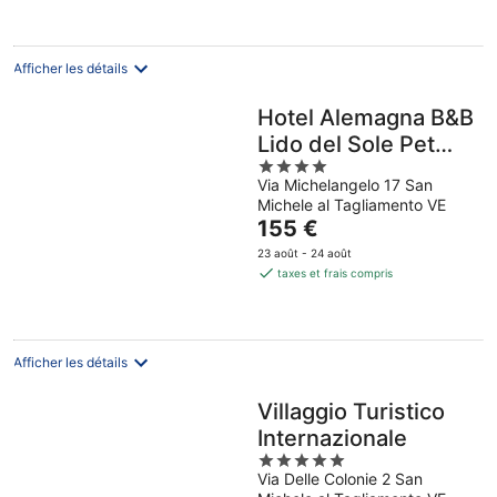
16
août
Afficher les détails
Hotel Alemagna B&B
Lido del Sole Pet
4
Friendly
Via Michelangelo 17 San
out
Michele al Tagliamento VE
of
Le
155 €
5
prix
23 août - 24 août
est
taxes et frais compris
de
155 €
par
nuit
Afficher les détails
Villaggio Turistico
Internazionale
5
Via Delle Colonie 2 San
out