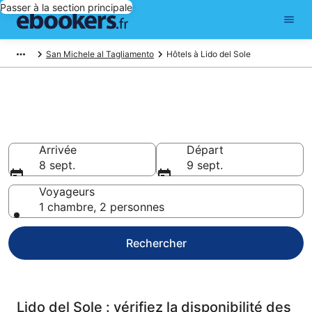
Passer à la section principale
San Michele al Tagliamento
Hôtels à Lido del Sole
Réservez des hôtels pas chers
à Lido del Sole
Arrivée
Départ
8 sept.
9 sept.
Voyageurs
1 chambre, 2 personnes
Rechercher
Lido del Sole : vérifiez la disponibilité des