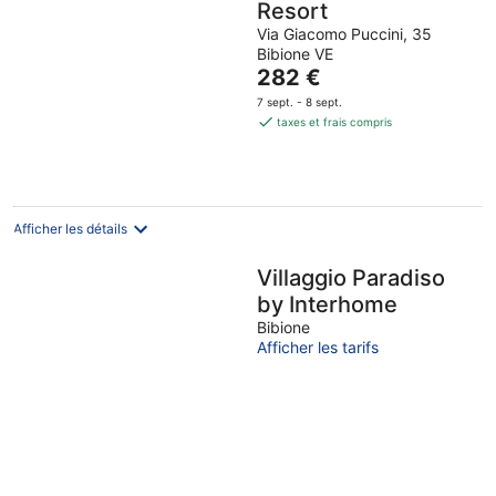
Resort
Via Giacomo Puccini, 35
Bibione VE
Le
282 €
prix
7 sept. - 8 sept.
est
taxes et frais compris
de
282 €
par
nuit
Afficher les détails
Villaggio Paradiso
by Interhome
Bibione
Afficher les tarifs