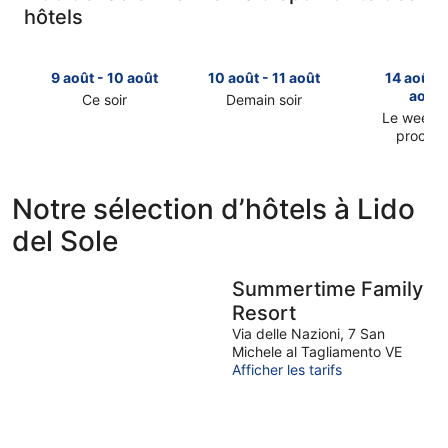
hôtels
9 août - 10 août
10 août - 11 août
14 août -
août
Ce soir
Demain soir
Consulter
Consulter
Le week-
prochai
les
les
Consulter
prix
prix
les
à
à
prix
Lido
Lido
Notre sélection d’hôtels à Lido
à
del
del
del Sole
Lido
Sole
Sole
del
pour
pour
Sole
cette
demain
Summertime Family
pour
nuit,
soir,
Resort
le
9
10
week-
Via delle Nazioni, 7 San
août
août
Michele al Tagliamento VE
end
-
-
Afficher les tarifs
prochain,
10
11
14
août
août
août
-