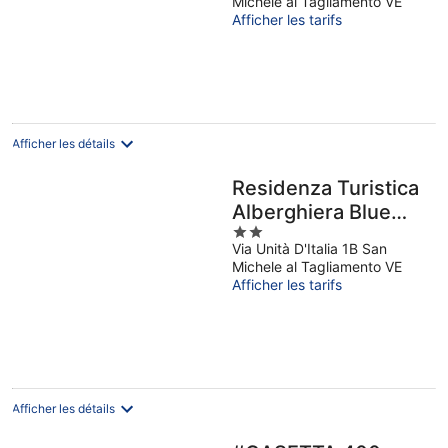
Michele al Tagliamento VE
of
Afficher les tarifs
5
Afficher les détails
Residenza Turistica
Alberghiera Blue
2
Marine
Via Unità D'Italia 1B San
out
Michele al Tagliamento VE
of
Afficher les tarifs
5
Afficher les détails