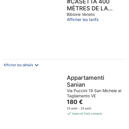
#CASETTA 400
MÈTRES DE LA
PLAGE TERME
Bibione Veneto
Afficher les tarifs
TERME AVEC
PISCINE
CONDOMINIUM
Afficher les détails
Appartamenti
Sanian
Via Puccini 19 San Michele al
Tagliamento VE
Le
180 €
prix
23 août - 24 août
est
taxes et frais compris
de
180 €