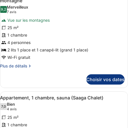
montagne
Studio,
les
Merveilleux
sauna
9,2
photos
9,2 sur 10
(7 avis)
7 avis
pour
Vue sur les montagnes
ce
25 m²
type
1 chambre
de
4 personnes
chambre :
Chambre
2 lits 1 place et 1 canapé-lit (grand 1 place)
Supérieure
Wi-Fi gratuit
avec
Plus
Plus de détails
lits
de
détails
jumeaux,
Choisir vos dates
sur
accès
le
piscine,
type
Afficher
Un vaste espace de vie comprenant 
vue
8
de
Appartement, 1 chambre, sauna (Saaga Chalet)
toutes
chambre
montagne
Bien
Chambre
les
7,0
7,0 sur 10
(4 avis)
4 avis
Supérieure
photos
avec
25 m²
pour
lits
1 chambre
ce
jumeaux,