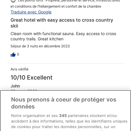
Les points forts : Propreté, personnel et service, infrastructures
et conditions de l’hébergement et confort de la chambre
Traduire avec Google
Great hotel with easy access to cross country
skii
Clean room with functional sauna. Easy access to cross
country trails. Great kitchen
Séjour de 3 nuits en décembre 2023
0
Avis vérifié
10/10 Excellent
John
23 sept. 2022
Nous prenons à coeur de protéger vos
Les points forts : Propreté, personnel et service, équipements
données
et infrastructures et conditions de l’hébergement
Traduire avec Google
Notre organisation et ses
345
partenaires stockent et/ou
Great breakfast, spa and swimming pool with massaging
accèdent à des informations, telles que les identifiants uniques
under water jets. Great view through windows or
de cookies pour traiter les données personnelles, sur un
balcony. Very courteous receptionist. Well done and a