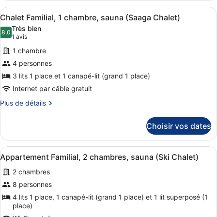
chambres,
type
sauna
Afficher
Un salon moderne avec un canapé 
8
de
Chalet Familial, 1 chambre, sauna (Saaga Chalet)
(Saaga
toutes
chambre
Très bien
Chalet)
Appartement,
les
8,0
8,0 sur 10
(1 avis)
1 avis
2
photos
chambres,
1 chambre
pour
sauna
4 personnes
ce
(Saaga
3 lits 1 place et 1 canapé-lit (grand 1 place)
Chalet)
type
de
Internet par câble gratuit
chambre :
Plus
Plus de détails
Chalet
de
détails
Familial,
Choisir vos dates
sur
1
le
chambre,
type
Afficher
Un salon moderne avec un canapé, 
7
de
sauna
Appartement Familial, 2 chambres, sauna (Ski Chalet)
toutes
chambre
(Saaga
2 chambres
Chalet
les
Chalet)
Familial,
photos
8 personnes
1
pour
4 lits 1 place, 1 canapé-lit (grand 1 place) et 1 lit superposé (1
chambre,
ce
place)
sauna
(Saaga