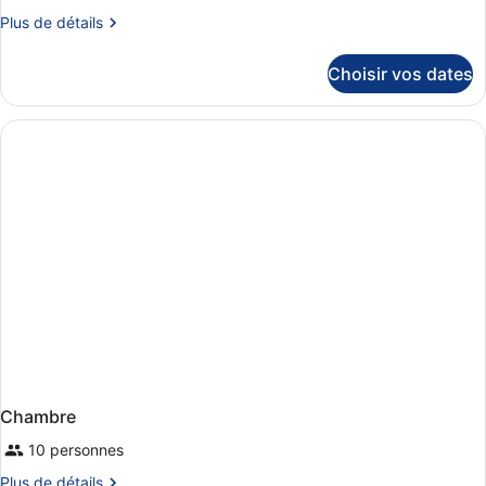
Plus
Plus de détails
de
détails
Choisir vos dates
sur
le
type
de
chambre
Chambre
Chambre
10 personnes
Plus
Plus de détails