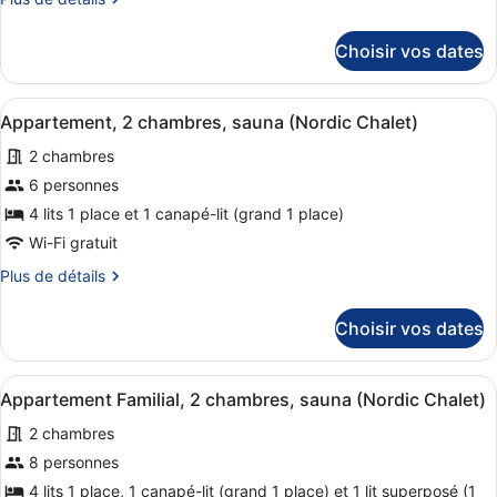
de
1
détails
chambre,
Choisir vos dates
sur
sauna
le
type
(Nordic
Afficher
Une chambre d’hôtel moderne dotée 
7
de
Appartement, 2 chambres, sauna (Nordic Chalet)
Chalet)
toutes
chambre
2 chambres
Appartement,
les
1
photos
6 personnes
chambre,
pour
4 lits 1 place et 1 canapé-lit (grand 1 place)
sauna
ce
(Nordic
Wi-Fi gratuit
Chalet)
type
Plus
Plus de détails
de
de
chambre :
détails
Choisir vos dates
sur
Appartement,
le
2
type
Afficher
Un salon moderne avec un ensemble
chambres,
8
de
Appartement Familial, 2 chambres, sauna (Nordic Chalet)
toutes
sauna
chambre
2 chambres
Appartement,
les
(Nordic
2
photos
8 personnes
Chalet)
chambres,
pour
4 lits 1 place, 1 canapé-lit (grand 1 place) et 1 lit superposé (1
sauna