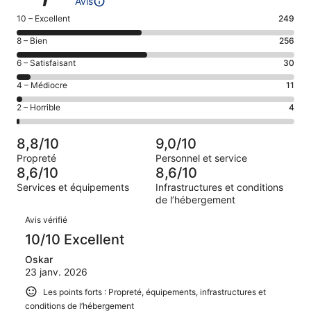
Avis
Note
10 – Excellent
249
des
Note
8 – Bien
256
voyageurs
des
de 10
Note
6 – Satisfaisant
30
voyageurs
(Excellent),
des
de 8
Note
4 – Médiocre
11
d’après 249 avis
voyageurs
(Bien),
des
sur 550.
de 6
Note
2 – Horrible
4
d’après 256 avis
voyageurs
(Satisfaisant),
des
sur 550.
de 4
d’après 30 avis
voyageurs
(Médiocre),
8,8/10
9,0/10
sur 550.
de 2
d’après 11 avis
Propreté
Personnel et service
(Horrible),
sur 550.
8,6/10
8,6/10
d’après 4 avis
Services et équipements
Infrastructures et conditions
sur 550.
de l’hébergement
Avis
Avis vérifié
10/10 Excellent
Oskar
23 janv. 2026
Les points forts : Propreté, équipements, infrastructures et
conditions de l’hébergement