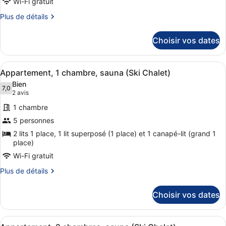
type
Wi-Fi gratuit
Chalet)
de
Plus
Plus de détails
chambre :
de
détails
Appartement
Choisir vos dates
sur
Familial,
le
2
type
Afficher
Une chambre d’hôtel moderne avec u
chambres,
8
de
Appartement, 1 chambre, sauna (Ski Chalet)
toutes
chambre
sauna
Bien
Appartement
les
7,0
7,0 sur 10
(Ski
(2 avis)
2 avis
Familial,
photos
Chalet)
2
1 chambre
pour
chambres,
5 personnes
ce
sauna
2 lits 1 place, 1 lit superposé (1 place) et 1 canapé-lit (grand 1
(Ski
type
place)
Chalet)
de
Wi-Fi gratuit
chambre :
Appartement,
Plus
Plus de détails
de
1
détails
chambre,
Choisir vos dates
sur
sauna
le
type
(Ski
Afficher
Une chambre d’hôtel avec un lit, u
7
de