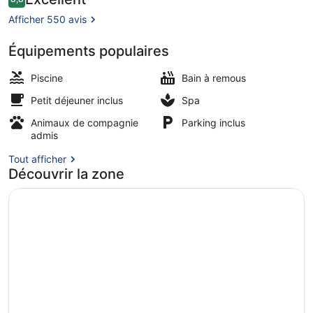
8,8 sur 10
voyageurs
Afficher 550 avis
Équipements populaires
Piscine couverte
Piscine
Bain à remous
Petit déjeuner inclus
Spa
Animaux de compagnie
Parking inclus
admis
Tout afficher
Découvrir la zone