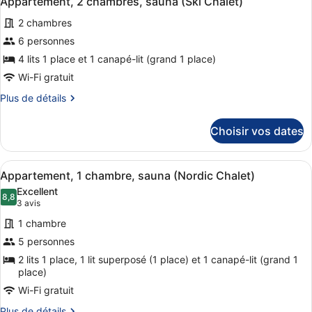
Appartement, 2 chambres, sauna (Ski Chalet)
Chalet)
toutes
chambre
2 chambres
Appartement,
les
1
photos
6 personnes
chambre,
pour
4 lits 1 place et 1 canapé-lit (grand 1 place)
sauna
ce
(Ski
Wi-Fi gratuit
Chalet)
type
Plus
Plus de détails
de
de
chambre :
détails
Choisir vos dates
sur
Appartement,
le
2
type
Afficher
Un salon moderne comprenant un ca
chambres,
9
de
Appartement, 1 chambre, sauna (Nordic Chalet)
toutes
sauna
chambre
Excellent
Appartement,
les
8,8
(Ski
8,8 sur 10
(3 avis)
3 avis
2
photos
Chalet)
chambres,
1 chambre
pour
sauna
5 personnes
ce
(Ski
2 lits 1 place, 1 lit superposé (1 place) et 1 canapé-lit (grand 1
Chalet)
type
place)
de
Wi-Fi gratuit
chambre :
Appartement,
Plus
Plus de détails