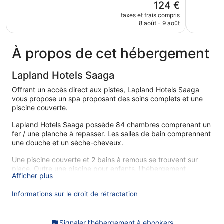
Le
124 €
Très
Excellent,
nouveau
bien,
120 avis
taxes et frais compris
prix
8 août - 9 août
258 avis
est
de
124 €
À propos de cet hébergement
Lapland Hotels Saaga
Offrant un accès direct aux pistes, Lapland Hotels Saaga
vous propose un spa proposant des soins complets et une
piscine couverte.
Lapland Hotels Saaga possède 84 chambres comprenant un
fer / une planche à repasser. Les salles de bain comprennent
une douche et un sèche-cheveux.
Une piscine couverte et 2 bains à remous se trouvent sur
place. Outre une piscine pour enfants, l'hébergement
Afficher plus
propose un accès aux pistes de ski, un sauna et un centre
de fitness.
Informations sur le droit de rétractation
Les activités de loisir répertoriées ci-dessous sont
accessibles directement sur place ou à proximité. Ces
activités peuvent faire l'objet de frais supplémentaires.
Signaler l’hébergement à ebookers