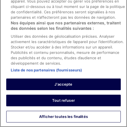
appareil. Vous pouvez accepter ou gérer vos préférences en
hotel to remember.
cliquant ci-dessous ou à tout moment sur la page de la politique
Séjour de 1 nuit en septembre 2022
de confidentialité. Ces préférences seront signalées à nos
partenaires et n’affecteront pas les données de navigation.
0
Nos équipes ainsi que nos partenaires externes, traitent
des données selon les finalités suivantes :
Avis vérifié
Utiliser des données de géolocalisation précises. Analyser
8/10 Bien
activement les caractéristiques de l’appareil pour l’identification.
Stocker et/ou accéder à des informations sur un appareil.
Nicola
Publicités et contenu personnalisés, mesure de performance
17 déc. 2025
des publicités et du contenu, études d’audience et
Les points forts : Propreté et équipements
développement de services.
Traduire avec Google
Liste de nos partenaires (fournisseurs)
Location and staff were great. Buffet breakfast is very
good. Dinner in the hotel at night was really bad though.
J'accepte
(Had to go out to find something decent). Our room
required about 10 doors and two flights of stairs so
perhaps ask for something close to the amenities. You
Tout refuser
have to add everything (eg room clean, access to gym
Afficher plus
pool etc). Full of kids, fun place for families.
Séjour de 7 nuits en décembre 2025
0
Afficher toutes les finalités