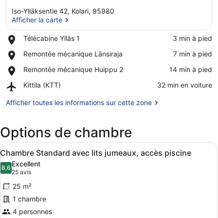
Iso-Ylläksentie 42, Kolari, 95980
Afficher la carte
Place,
Télécabine Ylläs 1
‪3 min à pied‬
Télécabine
Afficher la carte
Place,
Remontée mécanique Länsiraja
‪7 min à pied‬
Ylläs 1
Remontée
Place,
Remontée mécanique Huippu 2
‪14 min à pied‬
mécanique
Remontée
Länsiraja
Airport,
Kittila (KTT)
‪32 min en voiture‬
mécanique
Kittila
Huippu 2
(KTT)
Afficher toutes les informations sur cette zone
Options de chambre
Afficher
Une chambre avec deux lits, des bo
7
Chambre Standard avec lits jumeaux, accès piscine
toutes
Excellent
les
8,6
8,6 sur 10
(25 avis)
25 avis
photos
25 m²
pour
1 chambre
ce
4 personnes
type