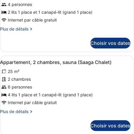
4 personnes
accès
type
piscine,
de
2 lits 1 place et 1 canapé-lit (grand 1 place)
vue
chambre :
Internet par câble gratuit
montagne
Appartement,
Plus
Plus de détails
1
de
détails
chambre,
Choisir vos dates
sur
sauna
le
(Saaga
type
Afficher
Un salon comprenant un canapé, des
Chalet)
8
de
Appartement, 2 chambres, sauna (Saaga Chalet)
toutes
chambre
25 m²
Appartement,
les
1
photos
2 chambres
chambre,
pour
6 personnes
sauna
ce
(Saaga
4 lits 1 place et 1 canapé-lit (grand 1 place)
Chalet)
type
Internet par câble gratuit
de
Plus
Plus de détails
chambre :
de
Appartement,
détails
Choisir vos dates
2
sur
le