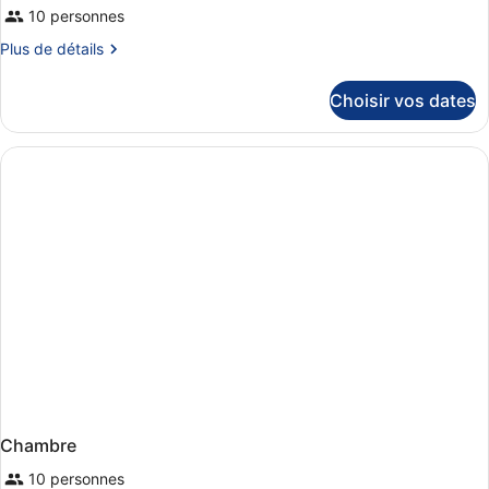
10 personnes
Plus
Plus de détails
de
détails
Choisir vos dates
sur
le
type
de
chambre
Chambre
Chambre
10 personnes