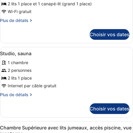
de
2 lits 1 place et 1 canapé-lit (grand 1 place)
chambre :
Wi-Fi gratuit
Chambre
Plus
Plus de détails
Standard
de
détails
avec
Choisir vos dates
sur
lits
le
jumeaux,
type
Afficher
Une chambre d’hôtel avec un intérie
accès
5
de
Studio, sauna
toutes
chambre
piscine
1 chambre
Chambre
les
Standard
photos
2 personnes
avec
pour
2 lits 1 place
lits
ce
jumeaux,
Internet par câble gratuit
accès
type
Plus
Plus de détails
piscine
de
de
chambre :
détails
Choisir vos dates
sur
Studio,
le
sauna
type
Afficher
Une chambre avec deux lits, des bo
7
de
Chambre Supérieure avec lits jumeaux, accès piscine, vue
toutes
chambre