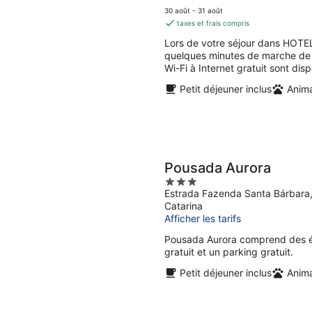
prix
5
30 août - 31 août
est
taxes et frais compris
de
Lors de votre séjour dans HOTE
45 €
quelques minutes de marche de M
par
Wi-Fi à Internet gratuit sont disp
nuit
Petit déjeuner inclus
Anim
Pousada Aurora
3
Estrada Fazenda Santa Bárbara,
out
Catarina
of
Afficher les tarifs
5
Pousada Aurora comprend des éq
gratuit et un parking gratuit.
Petit déjeuner inclus
Anim