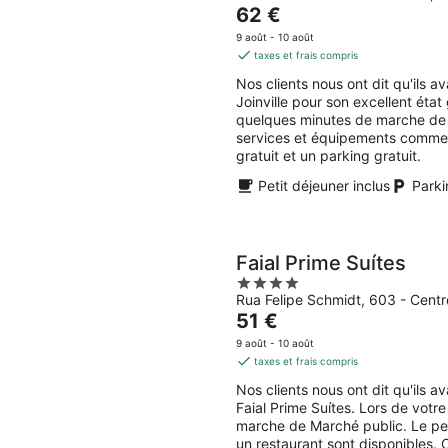
Le
62 €
of
prix
5
9 août - 10 août
est
taxes et frais compris
de
Nos clients nous ont dit qu'ils 
62 €
Joinville pour son excellent état
par
quelques minutes de marche de 
nuit
services et équipements comme le
gratuit et un parking gratuit.
Petit déjeuner inclus
Parki
Faial Prime Suítes
4
Rua Felipe Schmidt, 603 - Centr
out
Le
51 €
of
prix
5
9 août - 10 août
est
taxes et frais compris
de
Nos clients nous ont dit qu'ils 
51 €
Faial Prime Suítes. Lors de votr
par
marche de Marché public. Le petit
nuit
un restaurant sont disponibles.