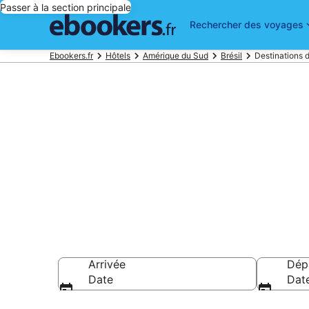
Passer à la section principale
Rechercher des voyages
Ebookers.fr
Hôtels
Amérique du Sud
Brésil
Destinations d
Réservez des
Catarina
Arrivée
Dép
Date
Dat