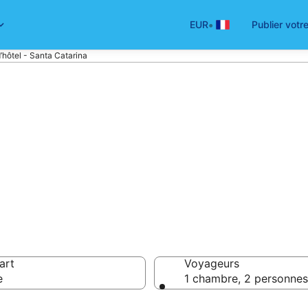
•
EUR
Publier votr
’hôtel - Santa Catarina
 hôtels pas cher
art
Voyageurs
e
1 chambre, 2 personnes