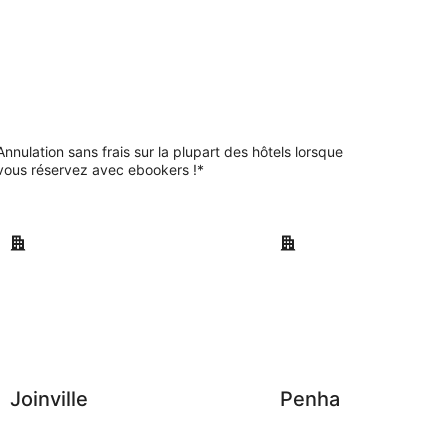
Annulation sans frais sur la plupart des hôtels lorsque
vous réservez avec ebookers !*
Joinville
Penha
Joinville
Penha