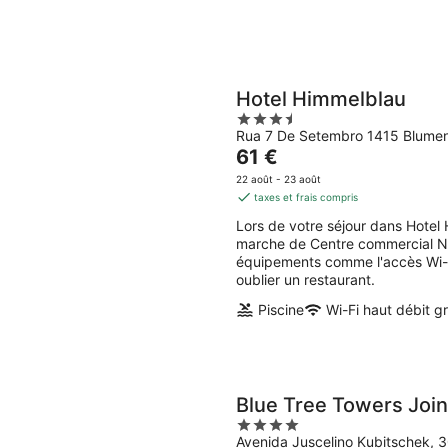
Hotel Himmelblau
3.5
Rua 7 De Setembro 1415 Blume
out
Le
61 €
of
prix
5
22 août - 23 août
est
taxes et frais compris
de
Lors de votre séjour dans Hotel
61 €
marche de Centre commercial Ne
par
équipements comme l'accès Wi-Fi 
nuit
oublier un restaurant.
Piscine
Wi-Fi haut débit gr
Blue Tree Towers Joinv
4
Avenida Juscelino Kubitschek, 3
out