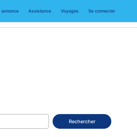
e annonce
Assistance
Voyages
Se connecter
s à Santa
Rechercher