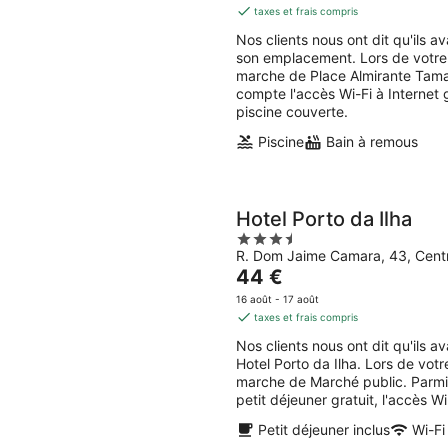
est
taxes et frais compris
de
Nos clients nous ont dit qu'ils 
70 €
son emplacement. Lors de votre 
par
marche de Place Almirante Tama
nuit
compte l'accès Wi-Fi à Internet 
piscine couverte.
Piscine
Bain à remous
Hotel Porto da Ilha
3.5
R. Dom Jaime Camara, 43, Centr
out
Le
44 €
of
prix
5
16 août - 17 août
est
taxes et frais compris
de
Nos clients nous ont dit qu'ils 
44 €
Hotel Porto da Ilha. Lors de vot
par
marche de Marché public. Parmi
nuit
petit déjeuner gratuit, l'accès Wi
Petit déjeuner inclus
Wi-Fi