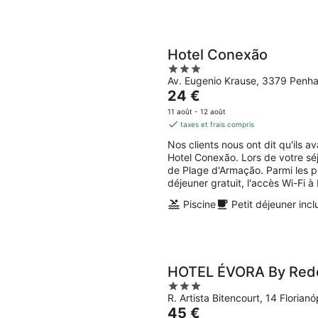
Hotel Conexão
3
Av. Eugenio Krause, 3379 Penh
out
Le
24 €
of
prix
5
11 août - 12 août
est
taxes et frais compris
de
Nos clients nous ont dit qu'ils 
24 €
Hotel Conexão. Lors de votre sé
par
de Plage d'Armação. Parmi les p
nuit
déjeuner gratuit, l'accès Wi-Fi à 
Piscine
Petit déjeuner incl
HOTEL ÉVORA By Red
3
R. Artista Bitencourt, 14 Florian
out
Le
45 €
of