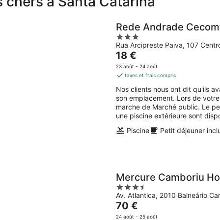
s chers à Santa Catarina
Rede Andrade Cecom
3
Rua Arcipreste Paiva, 107 Centro
out
Le
18 €
of
prix
5
23 août - 24 août
est
taxes et frais compris
de
Nos clients nous ont dit qu'ils
18 €
son emplacement. Lors de votre 
par
marche de Marché public. Le petit
nuit
une piscine extérieure sont disp
Piscine
Petit déjeuner incl
Mercure Camboriu Ho
3.5
Av. Atlantica, 2010 Balneário C
out
Le
70 €
of
prix
5
24 août - 25 août