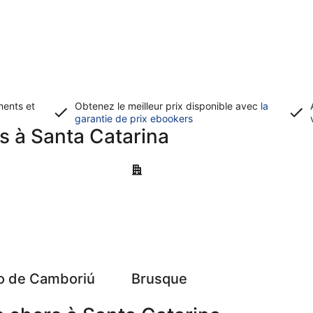
ments et
Obtenez le meilleur prix disponible avec
la
S’ouvre
garantie de prix ebookers
ls à Santa Catarina
dans
une
nouvelle
e Camboriú
Brusque
fenêtre
io de Camboriú
Brusque