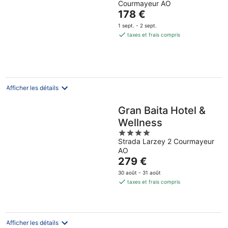
Courmayeur AO
of
Le
178 €
5
prix
1 sept. - 2 sept.
est
taxes et frais compris
de
178 €
par
nuit
Afficher les détails
Gran Baita Hotel &
Wellness
4
Strada Larzey 2 Courmayeur
out
AO
of
Le
279 €
5
prix
30 août - 31 août
est
taxes et frais compris
de
279 €
par
nuit
Afficher les détails