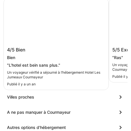
Hotel Les Jumeaux Courmayeur
IH Hotels
Hotel Les Jumeaux Courmayeur
IH Hote
4/5
Bien
5/5
Exce
Resort
Bien
"Ras"
"L'hotel est bein sans plus."
Un voyageur
Courmayeur
Un voyageur vérifié a séjourné à l’hébergement Hotel Les
Publié il y
Jumeaux Courmayeur
Publié il y a un an
Villes proches
A ne pas manquer à Courmayeur
Autres options d'hébergement