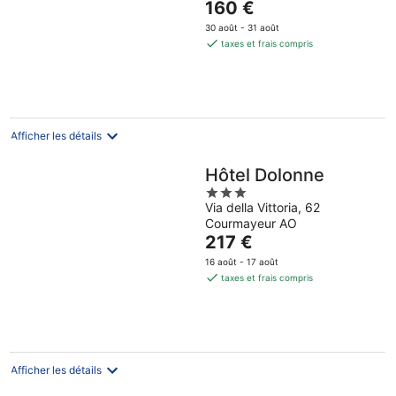
Le
160 €
5
prix
30 août - 31 août
est
taxes et frais compris
de
160 €
par
nuit
Afficher les détails
Hôtel Dolonne
3
Via della Vittoria, 62
out
Courmayeur AO
of
Le
217 €
5
prix
16 août - 17 août
est
taxes et frais compris
de
217 €
par
nuit
Afficher les détails