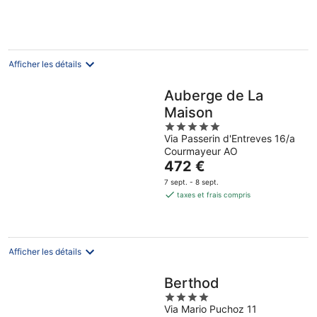
300 €
par
nuit
Afficher les détails
Auberge de La
Maison
5
Via Passerin d'Entreves 16/a
out
Courmayeur AO
of
Le
472 €
5
prix
7 sept. - 8 sept.
est
taxes et frais compris
de
472 €
par
nuit
Afficher les détails
Berthod
4
Via Mario Puchoz 11
out