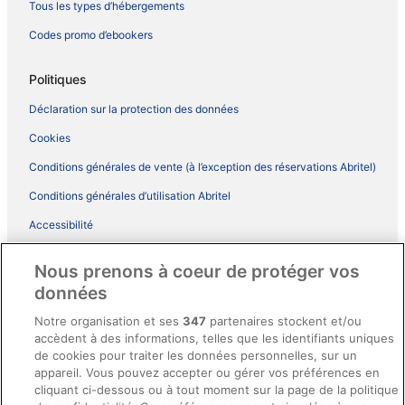
Tous les types d’hébergements
Codes promo d’ebookers
Politiques
Déclaration sur la protection des données
Cookies
Conditions générales de vente (à l’exception des réservations Abritel)
Conditions générales d’utilisation Abritel
Accessibilité
Comment fonctionne notre site
Nous prenons à coeur de protéger vos
Conditions générales du programme BONUS+ d’ebookers
données
Mentions légales / Nous contacter
Notre organisation et ses
347
partenaires stockent et/ou
accèdent à des informations, telles que les identifiants uniques
Directives de contenu et signalement de contenus
de cookies pour traiter les données personnelles, sur un
appareil. Vous pouvez accepter ou gérer vos préférences en
Aide
cliquant ci-dessous ou à tout moment sur la page de la politique