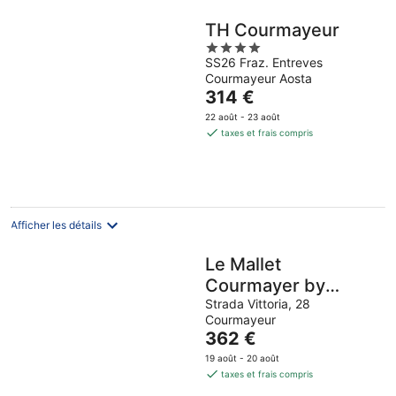
TH Courmayeur
4
SS26 Fraz. Entreves
out
Courmayeur Aosta
of
Le
314 €
5
prix
22 août - 23 août
est
taxes et frais compris
de
314 €
par
nuit
Afficher les détails
Le Mallet
Courmayer by
Halldis
Strada Vittoria, 28
Courmayeur
Le
362 €
prix
19 août - 20 août
est
taxes et frais compris
de