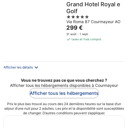
Grand Hotel Royal e
Golf
5
Via Roma 87 Courmayeur AO
out
Le
299 €
of
prix
5
31 août - 1 sept.
est
taxes et frais compris
de
299 €
par
nuit
Afficher les détails
Vous ne trouvez pas ce que vous cherchez ?
Afficher tous les hébergements disponibles à Courmayeur
Afficher tous les hébergements
Prix le plus bas trouvé au cours des 24 dernières heures sur la base d’un
séjour d’une nuit pour 2 adultes. Les prix et la disponibilité sont susceptibles
de changer. D’autres conditions peuvent s’appliquer.