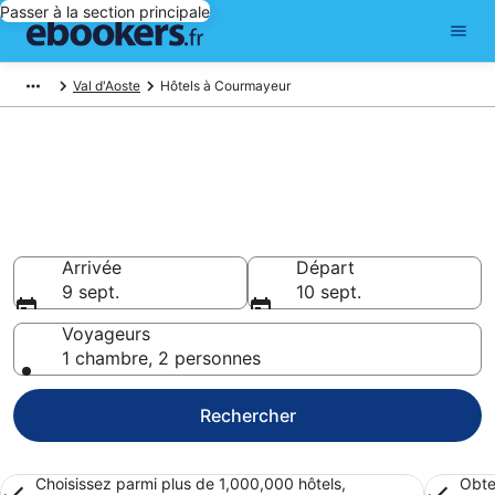
Passer à la section principale
Val d'Aoste
Hôtels à Courmayeur
Réserver un hôtel à
Courmayeur – Choisissez parmi
1 615 hôtels
Hôtels à partir de 138 €
Arrivée
Départ
9 sept.
10 sept.
Voyageurs
1 chambre, 2 personnes
Rechercher
Choisissez parmi plus de 1,000,000 hôtels,
Obte