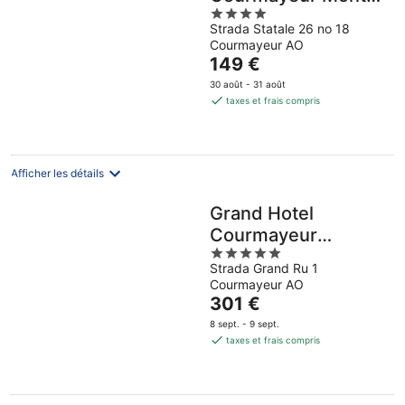
4
Blanc Resort
Strada Statale 26 no 18
out
Courmayeur AO
of
Le
149 €
5
prix
30 août - 31 août
est
taxes et frais compris
de
149 €
par
nuit
Afficher les détails
Grand Hotel
Courmayeur
5
Montblanc by R
Strada Grand Ru 1
out
Collection Hotels
Courmayeur AO
of
Le
301 €
5
prix
8 sept. - 9 sept.
est
taxes et frais compris
de
301 €
par