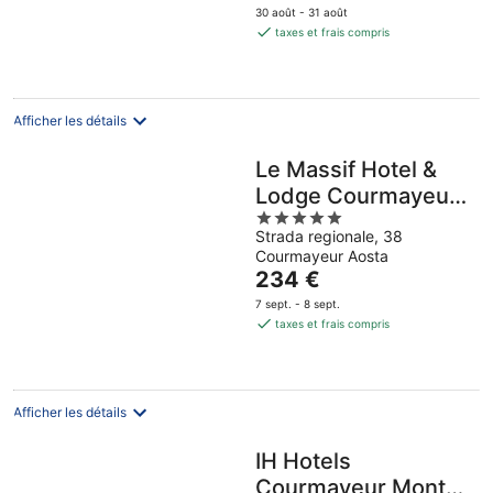
prix
30 août - 31 août
est
taxes et frais compris
de
138 €
par
nuit
Afficher les détails
Le Massif Hotel &
Lodge Courmayeur
5
- The Leading
Strada regionale, 38
out
Hotels of the World
Courmayeur Aosta
of
Le
234 €
5
prix
7 sept. - 8 sept.
est
taxes et frais compris
de
234 €
par
nuit
Afficher les détails
IH Hotels
Courmayeur Mont