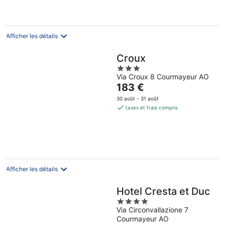
362 €
par
nuit
Afficher les détails
Croux
3
Via Croux 8 Courmayeur AO
out
Le
183 €
of
prix
5
30 août - 31 août
est
taxes et frais compris
de
183 €
par
nuit
Afficher les détails
Hotel Cresta et Duc
4
Via Circonvallazione 7
out
Courmayeur AO
of