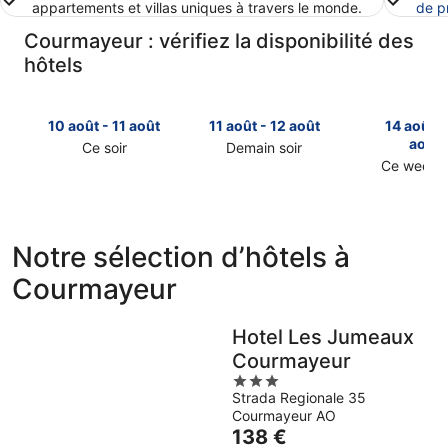
appartements et villas uniques à travers le monde.
de p
Courmayeur : vérifiez la disponibilité des
hôtels
10 août - 11 août
11 août - 12 août
14 août -
août
Ce soir
Demain soir
Consulter
Consulter
Ce week-
Consulter
les
les
les
prix
prix
prix
à
à
à
Courmayeur
Courmayeur
Notre sélection d’hôtels à
Courmaye
pour
pour
Courmayeur
pour
cette
demain
ce
nuit,
soir,
week-
10
11
Hotel Les Jumeaux
end,
août
août
Courmayeur
14
-
-
3
août
11
12
Strada Regionale 35
out
-
août
août
Courmayeur AO
of
16
Le
138 €
5
août