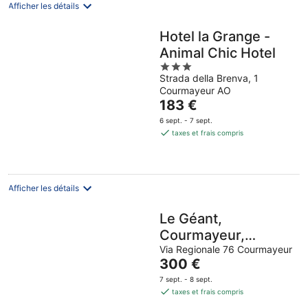
nuit
Afficher les détails
Hotel la Grange -
Animal Chic Hotel
3
Strada della Brenva, 1
out
Courmayeur AO
of
Le
183 €
5
prix
6 sept. - 7 sept.
est
taxes et frais compris
de
183 €
par
nuit
Afficher les détails
Le Géant,
Courmayeur,
Apartments By
Via Regionale 76 Courmayeur
Le
300 €
Marriott Bonvoy
prix
7 sept. - 8 sept.
est
taxes et frais compris
de