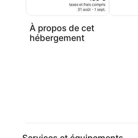
nouveau
taxes et frais compris
prix
31 août - 1 sept.
est
de
139 €
À propos de cet
hébergement
Services et équipements