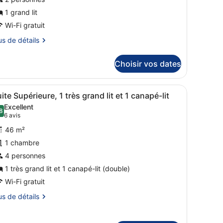
ype
e
1 grand lit
hambre :
Wi-Fi gratuit
hambre
us
us de détails
upérieure,
tails
Choisir vos dates
r
rand
pe
 dans les chambres, bureau
bureau
fficher
Coffres-forts dans les chambres, bureau
7
ite Supérieure, 1 très grand lit et 1 canapé-lit
outes
ambre
Excellent
hambre
es
8
8,8 sur 10
(6 avis)
6 avis
périeure,
hotos
46 m²
our
and
1 chambre
e
4 personnes
ype
e
1 très grand lit et 1 canapé-lit (double)
hambre :
Wi-Fi gratuit
uite
us
us de détails
upérieure,
tails
r