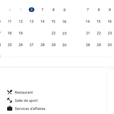
2026.
4
5
6
7
8
7
8
9
9
0
11
12
13
14
15
14
15
16
16
Coin salon d
7
18
19
20
21
22
21
22
23
23
4
25
26
27
28
29
28
29
30
30
1
Dé
Coin salon d
’hébergement - soirée/nuit
Restaurant
Salle de sport
Services d’affaires