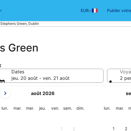
•
EUR
Publier votr
 Stephens Green, Dublin
ns Green
x
Dates
Voya
jeu. 20 août - ven. 21 août
2 pe
Les
août 2026
s
mois
affichés
sont
lundi
mardi
mercredi
jeudi
vendredi
samedi
dimanche
lundi
mar
lun.
mar.
mer.
jeu.
ven.
sam.
dim.
lun.
mar.
m
August
2026
et
1
1
2
2
September