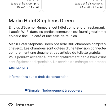
nouveau
nouveau
taxes et frais compris
taxes et frais compris
prix
prix
10 août - 11 août
24 août - 25 août
est
est
de
de
134 €
175 €
Marlin Hotel Stephens Green
En plus d'être non-fumeurs, cet hôtel comprend un restaurant, u
L'accès Wi-Fi dans les parties communes est fourni gratuitement
épicerie fine, un café et une salle de réunion.
Marlin Hotel Stephens Green possède 300 chambres comprenant 
cheveux. Les chambres sont dotées d'une télévision connectée
comprennent une douche et des articles de toilette gratuits.
Vous pourrez accéder à Internet gratuitement par le biais d'un
sont également disponibles. Un service de ménage est proposé 
disponible sur demande.
Afficher plus
Cet hôtel propose une salle de fitness ouverte 24 h/24.
Informations sur le droit de rétractation
Nos clients nous ont dit qu'ils avaient été enchantés par les vi
Green. Lors de votre séjour, vous serez en liaison directe ave
Signaler l’hébergement à ebookers
minutes de marche de Grafton Street. L'accès Wi-Fi à Internet g
24 h/24 sont disponibles.
Wi-Fi gratuit
Internet