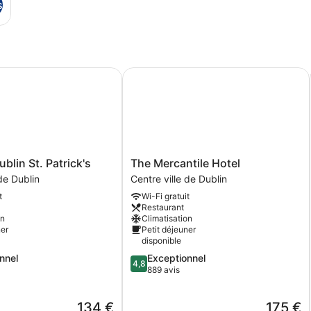
s
lin St. Patrick's
The Mercantile Hotel
The
blin St. Patrick's
The Mercantile Hotel
Mercantile
 de Dublin
Centre ville de Dublin
Hotel
t
Wi-Fi gratuit
Centre
Restaurant
ville
on
Climatisation
de
ner
Petit déjeuner
Dublin
disponible
4.8
nnel
Exceptionnel
4,8
sur
889 avis
5,
,
Exceptionnel,
Le
Le
134 €
175 €
889 avis