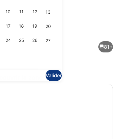
10
11
12
13
17
18
19
20
ans le hall
Hall
24
25
26
27
81+
Valider
couvrir la zone
ans le hall
Restauration