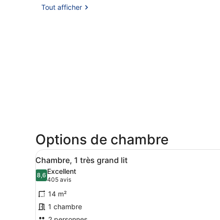
Tout afficher
Options de chambre
Afficher
Une chambre d’hôtel moderne 
9
Chambre, 1 très grand lit
toutes
Excellent
les
8,6
8,6 sur 10
(405 avis)
405 avis
photos
14 m²
pour
1 chambre
ce
2 personnes