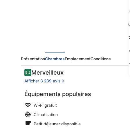
Hotel
Stephens
3
Green
1
1
2
Présentation
Chambres
Emplacement
Conditions
3
Avis
Merveilleux
9,2
9,2 sur 10
voyageurs
Afficher 3 239 avis
Équipements populaires
Façade de l
Wi-Fi gratuit
Climatisation
Petit déjeuner disponible