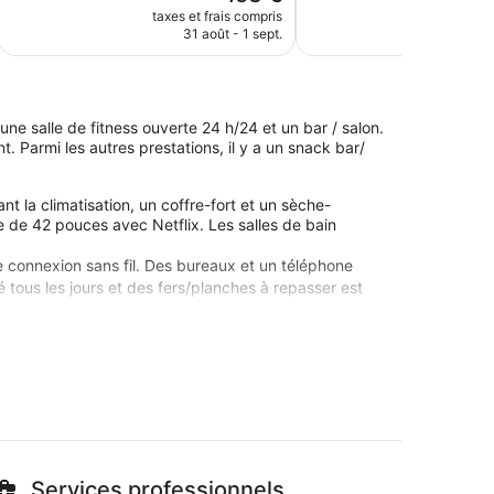
nouveau
taxes et frais compris
taxes e
prix
31 août - 1 sept.
31
est
de
153 €
ne salle de fitness ouverte 24 h/24 et un bar / salon.
. Parmi les autres prestations, il y a un snack bar/
la climatisation, un coffre-fort et un sèche-
 de 42 pouces avec Netflix. Les salles de bain
e connexion sans fil. Des bureaux et un téléphone
tous les jours et des fers/planches à repasser est
sites touristiques autour de Marlin Hotel Stephens
c un centre commercial et à seulement quelques
ratuit, un restaurant et une salle de fitness ouverte
Services professionnels