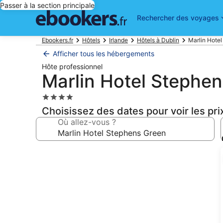
Passer à la section principale
Rechercher des voyages
Ebookers.fr
Hôtels
Irlande
Hôtels à Dublin
Marlin Hotel
Afficher tous les hébergements
Hôte professionnel
Marlin Hotel Stephe
Hébergement
4.0 étoiles
Choisissez des dates pour voir les pri
Où allez-vous ?
Galerie
photos
de
l’hébergement
Marlin