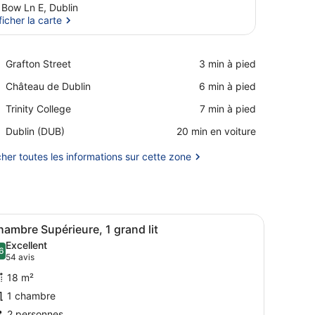
 Bow Ln E, Dublin
ficher la carte
Afficher la carte
Place,
Grafton Street
‪3 min à pied‬
Grafton
Place,
Château de Dublin
‪6 min à pied‬
Street
Château
Place,
Trinity College
‪7 min à pied‬
de
Trinity
Dublin
Airport,
Dublin (DUB)
‪20 min en voiture‬
College
Dublin
(DUB)
cher toutes les informations sur cette zone
it, deux fauteuils rouges, une petite table ronde et un grand miroir.
fficher
Un lit bien fait, avec une couverture jaune,
4
ambre Supérieure, 1 grand lit
outes
Excellent
es
6
8,6 sur 10
(54 avis)
54 avis
hotos
18 m²
our
1 chambre
e
2 personnes