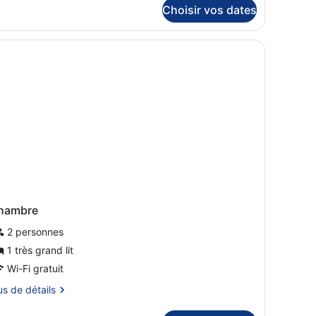
rès
Choisir vos dates
rand
pe
t voir l’enseigne de l’hôtel Marlin sur le mur.
ambre
t
ite
périeure,
anapé-
ès
and
napé-
hambre
2 personnes
1 très grand lit
Wi-Fi gratuit
us
us de détails
tails