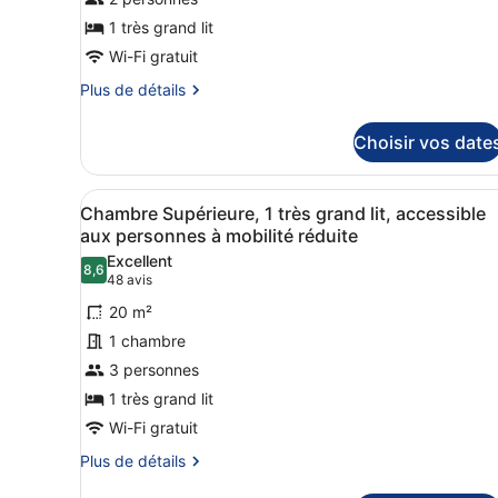
type
de
1 très grand lit
chambre :
Wi-Fi gratuit
Chambre,
Plus
Plus de détails
1
de
détails
très
Choisir vos date
sur
grand
le
lit
type
Afficher
Chambre Supérieure, 1 très g
5
de
Chambre Supérieure, 1 très grand lit, accessible
toutes
chambre
aux personnes à mobilité réduite
Chambre,
les
Excellent
1
8,6
photos
8,6 sur 10
(48 avis)
48 avis
très
pour
grand
20 m²
ce
lit
1 chambre
type
3 personnes
de
1 très grand lit
chambre :
Chambre
Wi-Fi gratuit
Supérieure,
Plus
Plus de détails
1
de