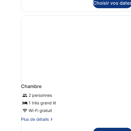
lit
Choisir vos date
une
place
Chambre
2 personnes
1 très grand lit
Wi-Fi gratuit
Plus
Plus de détails
de
détails